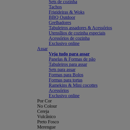
Sets de cozinha
Tachos
Frigideiras & Woks
BBQ Outdoor
Grelhadores
Tabuleiros assadores & Acessórios
Utensílios de cozinha especiais
Acessórios de cozinha
Exclusivo online
Assar
Veja tudo para assar
Panelas & Formas de pão
Tabuleiros para assar
Sets para assar
Formas para Bolos
Formas para tortas
Ramekins & Mini cocottes
Acessórios
Exclusivo online
Por Cor
No Colour
Cereja
Vulcânico
Preto Fosco
Merengue