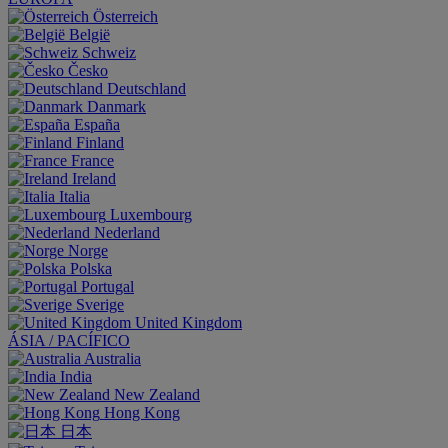
Österreich
België
Schweiz
Česko
Deutschland
Danmark
España
Finland
France
Ireland
Italia
Luxembourg
Nederland
Norge
Polska
Portugal
Sverige
United Kingdom
ÁSIA / PACÍFICO
Australia
India
New Zealand
Hong Kong
日本