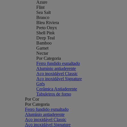
Azure
Flint
Sea Salt
Branco
Bleu Riviera
Preto Onyx
Shell Pink
Deep Teal
Bamboo
Garnet
Nectar
Por Categoria
Ferro fundido esmaltado
Alumínio antiaderente
Aço inoxidável Classic
Aço inoxidável Signature
Grés
Cerâmica Antiaderente
Tabuleiros de forno
Por Cor
Por Categoria
Ferro fundido esmaltado
Alumínio antiaderente
Aço inoxidável Classic
Aço inoxidável Signature