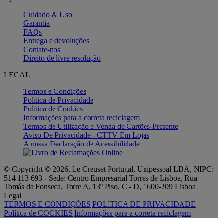
Cuidado & Uso
Garantia
FAQs
Entrega e devoluções
Contate-nos
Direito de livre resolução
LEGAL
Termos e Condições
Política de Privacidade
Política de Cookies
Informações para a correta reciclagem
Termos de Utilização e Venda de Cartões-Presente
Aviso De Privacidade - CTTV Em Lojas
A nossa Declaração de Acessibilidade
© Copyright © 2026, Le Creuset Portugal, Unipessoal LDA, NIPC:
514 113 693 - Sede: Centro Empresarial Torres de Lisboa, Rua
Tomás da Fonseca, Torre A, 13º Piso, C - D, 1600-209 Lisboa
Legal
TERMOS E CONDIÇÕES
POLÍTICA DE PRIVACIDADE
Política de COOKIES
Informações para a correta reciclagem