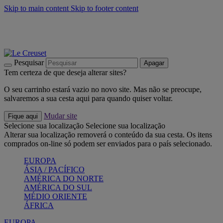
Skip to main content
Skip to footer content
Últimas unidades: poupe até -40%:
Compre já
Churrascos e piquenique: Cria o seu verão com a Le Creuset
Compre já
Descubra a coleção Jardin e Pétala
Compre já
Pesquisar
Apagar
Tem certeza de que deseja alterar sites?
O seu carrinho estará vazio no novo site. Mas não se preocupe,
salvaremos a sua cesta aqui para quando quiser voltar.
Mudar site
Fique aqui
Selecione sua localização
Selecione sua localização
Alterar sua localização removerá o conteúdo da sua cesta. Os itens
comprados on-line só podem ser enviados para o país selecionado.
EUROPA
ÁSIA / PACÍFICO
AMÉRICA DO NORTE
AMÉRICA DO SUL
MÉDIO ORIENTE
ÁFRICA
EUROPA