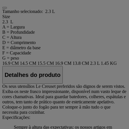
Tamanho selecionado:
2.3 L
Size
2.3 L
A = Largura
B = Profundidade
C = Altura
D = Comprimento
E = diâmetro da base
F = Capacidade
G = peso
16.9 CM
14.5 CM
15.5 CM
16.9 CM
13.8 CM
2.3 L
1.45 KG
Detalhes do produto
Os seus utensílios Le Creuset preferidos são dignos de serem vistos.
Exiba-os neste frasco impressionante, disponível num vasto leque de
cores chamativas. Ideal para guardar batedores, colheres, espátulas e
outros, tem tanto de prático quanto de esteticamente apelativo.
Coloque-o junto do fogão para ter sempre à mão tudo o que
necessita para cozinhar.
Especificações:
Sempre à altura das expectativas: os nossos artigos em