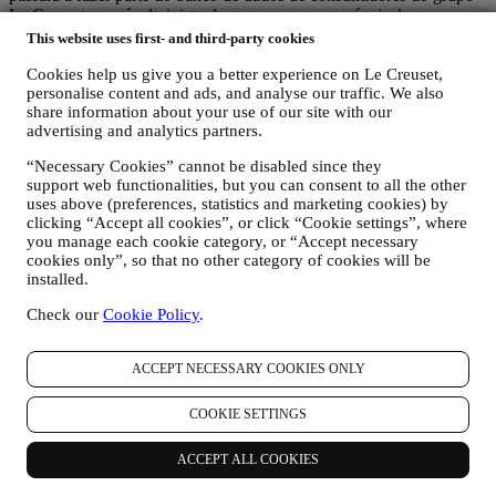
Le Creuset, que é administrado, como corresponsáveis do
tratamento de dados, pela Le Creuset Portugal e pelo Le Creuset
This website uses first- and third-party cookies
Group AG, com sede em Neuhofstrasse 4 , Baar, Zugo, 6340 Suíça
(cujo representante designado na EU é a Le Creuset SL, NIF
Cookies help us give you a better experience on Le Creuset,
personalise content and ads, and analyse our traffic. We also
B62153630, com sede em Paseo de Gracia 9, 2º, 08007 Barcelona,
share information about your use of our site with our
Espanha), com base num acordo de corresponsabilidade pelo
advertising and analytics partners.
tratamento de dados, que essencialmente confere
(a) ao Le Creuset Group AG a responsabilidade pela estratégia geral
“Necessary Cookies” cannot be disabled since they
de marketing e experiência de cliente personalizada;
support web functionalities, but you can consent to all the other
(b) às entidades Le Creuset locais o benefício e a implementação
uses above (preferences, statistics and marketing cookies) by
dessa estratégia, assim como o desenvolvimento independente de
clicking “Accept all cookies”, or click “Cookie settings”, where
comunicações/iniciativas de marketing a nível local (dentro de um
you manage each cookie category, or “Accept necessary
país específico);
cookies only”, so that no other category of cookies will be
(c) ambos os corresponsáveis pelo tratamento de dados terão de dar
installed.
resposta aos pedidos relativos aos direitos dos titulares dos dados
pessoais.
Check our
Cookie Policy
.
3. POR QUE REUNIMOS ESTA INFORMAÇÃO?
Podemos processar os seus dados para os seguintes fins:
ACCEPT NECESSARY COOKIES ONLY
PARA AS NOSSAS OBRIGAÇÕES LEGAIS. Podemos ter
que processar alguns dados sobre si para cumprir nossas
COOKIE SETTINGS
obrigações legais e outras decorrentes de instruções recebidas
das autoridades.
ACCEPT ALL COOKIES
PARA CRIAR UMA CONTA LE CREUSET. Usaremos os
seus dados para criar uma conta Le Creuset que lhe dará