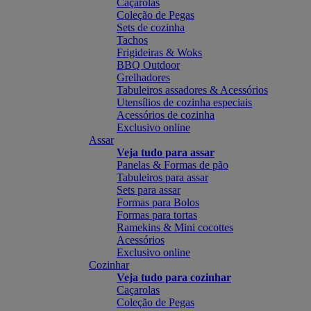
Caçarolas
Coleção de Pegas
Sets de cozinha
Tachos
Frigideiras & Woks
BBQ Outdoor
Grelhadores
Tabuleiros assadores & Acessórios
Utensílios de cozinha especiais
Acessórios de cozinha
Exclusivo online
Assar
Veja tudo para assar
Panelas & Formas de pão
Tabuleiros para assar
Sets para assar
Formas para Bolos
Formas para tortas
Ramekins & Mini cocottes
Acessórios
Exclusivo online
Cozinhar
Veja tudo para cozinhar
Caçarolas
Coleção de Pegas