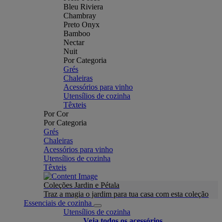
Bleu Riviera
Chambray
Preto Onyx
Bamboo
Nectar
Nuit
Por Categoria
Grés
Chaleiras
Acessórios para vinho
Utensílios de cozinha
Têxteis
Por Cor
Por Categoria
Grés
Chaleiras
Acessórios para vinho
Utensílios de cozinha
Têxteis
Coleções Jardin e Pétala
Traz a magia o jardim para tua casa com esta coleção
Essenciais de cozinha
Utensílios de cozinha
Veja todos os acessórios