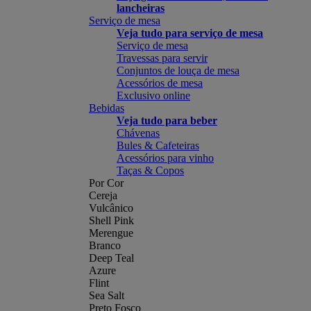
lancheiras
Serviço de mesa
Veja tudo para serviço de mesa
Serviço de mesa
Travessas para servir
Conjuntos de louça de mesa
Acessórios de mesa
Exclusivo online
Bebidas
Veja tudo para beber
Chávenas
Bules & Cafeteiras
Acessórios para vinho
Taças & Copos
Por Cor
Cereja
Vulcânico
Shell Pink
Merengue
Branco
Deep Teal
Azure
Flint
Sea Salt
Preto Fosco