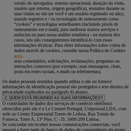
versão do navegador, sistema operacional, duração da visita,
usuário que retorna, origem geográfica), reunidos durante as
suas visitas ao site (se você é um usuário registrado ou não),
usando registros e / ou tecnologias de rastreamento como
“cookies” e tecnologias semelhantes (incluindo pixels de
rastreamento em e-mail), para melhorar nossos serviços e
anúncios ou para nossa análise estatística - na maioria dos
casos, nós não conseguiremos identificá-lo com essas
informações técnicas. Para obter informações sobre coleta de
dados através de cookies, consulte nossa Política de Cookies
aqui
.
seus comentários, solicitações, reclamações, perguntas ou
interações connosco (por exemplo, suas mensagens, chats,
posts em redes sociais, e-mails ou telefonemas).
Os dados pessoais reunidos quando utiliza o site ou fornece
informações de identificação pessoal são protegidos e tem direitos de
privacidade explicados no parágrafo 8) abaixo.
2. QUEM ESTÁ REUNINDO AS SUAS INFORMAÇÕES?
O controlador de dados dos serviços de comércio eletrônico
oferecidos pelo site é a Le Creuset Portugal, Unipessoal LDA, com
sede no Centro Empresarial Torres de Lisboa, Rua Tomás da
Fonseca, Torre A, 13º Piso, C - D, 1600-209 Lisboa.
Se concordar em receber nossas comunicações comerciais, você
passará a fazer parte do banco de dados de consumidores do grupo