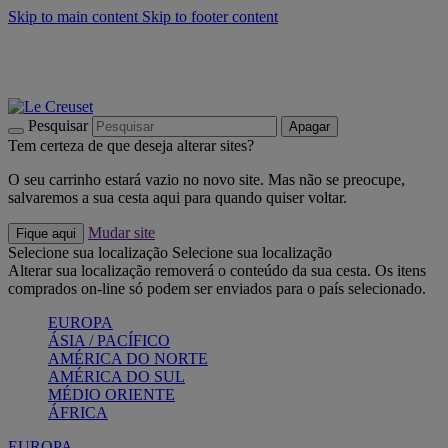
Skip to main content
Skip to footer content
Últimas unidades: poupe até -40%:
Compre já
Churrascos e piquenique: Cria o seu verão com a Le Creuset
Compre já
Descubra a coleção Jardin e Pétala
Compre já
Pesquisar
Apagar
Tem certeza de que deseja alterar sites?
O seu carrinho estará vazio no novo site. Mas não se preocupe,
salvaremos a sua cesta aqui para quando quiser voltar.
Mudar site
Fique aqui
Selecione sua localização
Selecione sua localização
Alterar sua localização removerá o conteúdo da sua cesta. Os itens
comprados on-line só podem ser enviados para o país selecionado.
EUROPA
ÁSIA / PACÍFICO
AMÉRICA DO NORTE
AMÉRICA DO SUL
MÉDIO ORIENTE
ÁFRICA
EUROPA