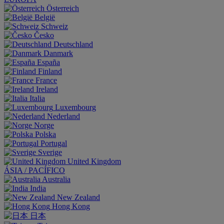
Österreich
België
Schweiz
Česko
Deutschland
Danmark
España
Finland
France
Ireland
Italia
Luxembourg
Nederland
Norge
Polska
Portugal
Sverige
United Kingdom
ÁSIA / PACÍFICO
Australia
India
New Zealand
Hong Kong
日本