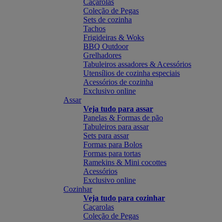
Caçarolas
Coleção de Pegas
Sets de cozinha
Tachos
Frigideiras & Woks
BBQ Outdoor
Grelhadores
Tabuleiros assadores & Acessórios
Utensílios de cozinha especiais
Acessórios de cozinha
Exclusivo online
Assar
Veja tudo para assar
Panelas & Formas de pão
Tabuleiros para assar
Sets para assar
Formas para Bolos
Formas para tortas
Ramekins & Mini cocottes
Acessórios
Exclusivo online
Cozinhar
Veja tudo para cozinhar
Caçarolas
Coleção de Pegas