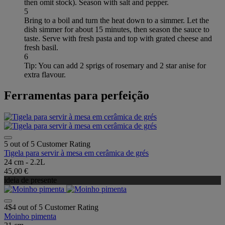
then omit stock). Season with salt and pepper.
5
Bring to a boil and turn the heat down to a simmer. Let the
dish simmer for about 15 minutes, then season the sauce to
taste. Serve with fresh pasta and top with grated cheese and
fresh basil.
6
Tip: You can add 2 sprigs of rosemary and 2 star anise for
extra flavour.
Ferramentas para perfeição
5 out of 5 Customer Rating
Tigela para servir à mesa em cerâmica de grés
24 cm - 2.2L
45,00 €
ideia de presente
4$4 out of 5 Customer Rating
Moinho pimenta