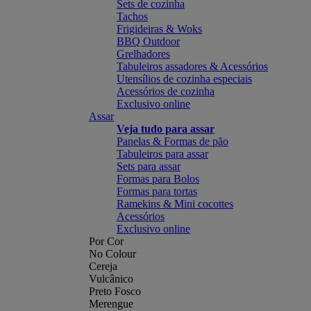
Sets de cozinha
Tachos
Frigideiras & Woks
BBQ Outdoor
Grelhadores
Tabuleiros assadores & Acessórios
Utensílios de cozinha especiais
Acessórios de cozinha
Exclusivo online
Assar
Veja tudo para assar
Panelas & Formas de pão
Tabuleiros para assar
Sets para assar
Formas para Bolos
Formas para tortas
Ramekins & Mini cocottes
Acessórios
Exclusivo online
Por Cor
No Colour
Cereja
Vulcânico
Preto Fosco
Merengue