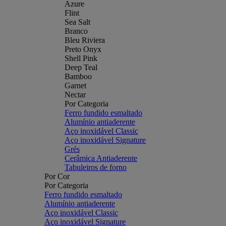
Azure
Flint
Sea Salt
Branco
Bleu Riviera
Preto Onyx
Shell Pink
Deep Teal
Bamboo
Garnet
Nectar
Por Categoria
Ferro fundido esmaltado
Alumínio antiaderente
Aço inoxidável Classic
Aço inoxidável Signature
Grés
Cerâmica Antiaderente
Tabuleiros de forno
Por Cor
Por Categoria
Ferro fundido esmaltado
Alumínio antiaderente
Aço inoxidável Classic
Aço inoxidável Signature