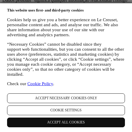
Dados pessoais” significa qualquer informação relacionada consigo
e que nos permite identificá-lo, diretamente ou em combinação com
This website uses first- and third-party cookies
outras informações.
Crianças: este site não se destina a crianças e não reunimos
Cookies help us give you a better experience on Le Creuset,
intencionalmente dados relacionados a crianças.
personalise content and ads, and analyse our traffic. We also
Podemos reunir os seus dados pessoais quando utiliza o nosso site (o
share information about your use of our site with our
"Site"), se registra uma conta Le Creuset, compra um produto Le
advertising and analytics partners.
Creuset no site ou nas lojas Le Creuset (Boutiques Signature e
Outlets) ou assina as nossas comunicações de marketing. Os dados
“Necessary Cookies” cannot be disabled since they
pessoais podem dizer respeito a:
support web functionalities, but you can consent to all the other
uses above (preferences, statistics and marketing cookies) by
nome, sobrenome, endereço de e-mail, data de nascimento e
clicking “Accept all cookies”, or click “Cookie settings”, where
outros detalhes de contato (endereço, número de telefone e
you manage each cookie category, or “Accept necessary
endereço de e-mail), para registrar uma conta Le Creuset ou
cookies only”, so that no other category of cookies will be
comprar como usuário convidado, ou para assinar nossa
installed.
newsletter no site ou na loja.
Check our
Cookie Policy
.
os seus dados de compra, por exemplo, data e hora da
compra, dados de entrega, dados e detalhes de produtos e
pagamentos, para gerenciar seus pedidos.
ACCEPT NECESSARY COOKIES ONLY
dados sobre o seu histórico de navegação on-line (por
exemplo, identificadores on-line - como seu endereço IP,
COOKIE SETTINGS
versão do navegador, sistema operacional, duração da visita,
usuário que retorna, origem geográfica), reunidos durante as
suas visitas ao site (se você é um usuário registrado ou não),
ACCEPT ALL COOKIES
usando registros e / ou tecnologias de rastreamento como