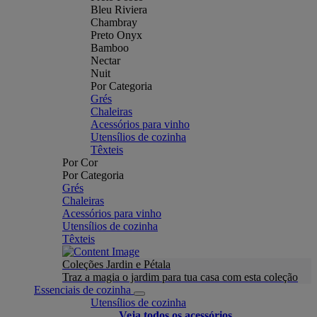
Bleu Riviera
Chambray
Preto Onyx
Bamboo
Nectar
Nuit
Por Categoria
Grés
Chaleiras
Acessórios para vinho
Utensílios de cozinha
Têxteis
Por Cor
Por Categoria
Grés
Chaleiras
Acessórios para vinho
Utensílios de cozinha
Têxteis
Coleções Jardin e Pétala
Traz a magia o jardim para tua casa com esta coleção
Essenciais de cozinha
Utensílios de cozinha
Veja todos os acessórios