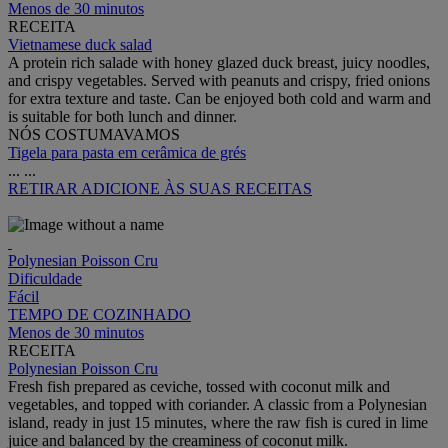
Menos de 30 minutos
RECEITA
Vietnamese duck salad
A protein rich salade with honey glazed duck breast, juicy noodles,
and crispy vegetables. Served with peanuts and crispy, fried onions
for extra texture and taste. Can be enjoyed both cold and warm and
is suitable for both lunch and dinner.
NÓS COSTUMAVAMOS
Tigela para pasta em cerâmica de grés
...
...
RETIRAR
ADICIONE ÀS SUAS RECEITAS
Polynesian Poisson Cru
Dificuldade
Fácil
TEMPO DE COZINHADO
Menos de 30 minutos
RECEITA
Polynesian Poisson Cru
Fresh fish prepared as ceviche, tossed with coconut milk and
vegetables, and topped with coriander. A classic from a Polynesian
island, ready in just 15 minutes, where the raw fish is cured in lime
juice and balanced by the creaminess of coconut milk.