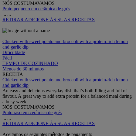
NÓS COSTUMAVAMOS
Prato pequeno em cerâmica de grés
...
...
RETIRAR
ADICIONE ÀS SUAS RECEITAS
Chicken with sweet potato and broccoli with a protein-rich lemon
and garlic dip
Dificuldade
Fácil
TEMPO DE COZINHADO
Menos de 30 minutos
RECEITA
Chicken with sweet potato and broccoli with a protein-rich lemon
and garlic dip
An easy and delicious everyday dish that’s both filling and full of
flavour. A great way to add extra protein for a balanced meal during
a busy week.
NÓS COSTUMAVAMOS
Prato raso em cerâmica de grés
...
...
RETIRAR
ADICIONE ÀS SUAS RECEITAS
Aceitamos os seguintes métodos de pagamento