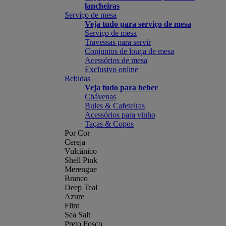
lancheiras
Serviço de mesa
Veja tudo para serviço de mesa
Serviço de mesa
Travessas para servir
Conjuntos de louça de mesa
Acessórios de mesa
Exclusivo online
Bebidas
Veja tudo para beber
Chávenas
Bules & Cafeteiras
Acessórios para vinho
Taças & Copos
Por Cor
Cereja
Vulcânico
Shell Pink
Merengue
Branco
Deep Teal
Azure
Flint
Sea Salt
Preto Fosco