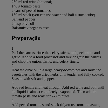
250 ml red wine (optional)
140 g tomato paste
2 cans of peeled tomatoes
150 ml stock (you can use water and half a stock cube)
Salt and pepper
2 tbsp olive oil
Balsamic vinegar to taste
Preparação
1
Peel the carrots, rinse the celery sticks, and peel onion and
garlic. Add to a food processor and mix or grate the carrots
and chop the onion, garlic, and celery finely.
2
Heat the olive oil in a large heavy-bottom pot and sauté the
vegetables with the dried herbs until tender and fully cooked.
Season with salt and pepper.
3
Add red lentils and heat through. Add red wine and boil until
the liquid is almost completely evaporated. Then add the
tomato paste and roast for 2-3 minutes.
4
Add peeled tomatoes and stock (if you use tomato passata,