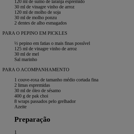
120 ml de sumo de laranja espremido
30 ml de vinagre vinho de arroz
120 ml de molho de soja
30 ml de molho ponzu
2 dentes de alho esmagados
PARA O PEPINO EM PICKLES
½ pepino em fatias o mais finas possível
125 ml de vinagre vinho de arroz
30 ml de mel
Sal marinho
PARA O ACOMPANHAMENTO
1 couve-roxa de tamanho médio cortada fina
2 limas espremidas
30 ml de óleo de sésamo
400 g de pak choi
8 wraps passados pelo grelhador
Azeite
Preparação
1