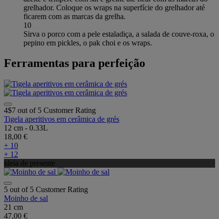
grelhador. Coloque os wraps na superfície do grelhador até
ficarem com as marcas da grelha.
10
Sirva o porco com a pele estaladiça, a salada de couve-roxa, o
pepino em pickles, o pak choi e os wraps.
Ferramentas para perfeição
4$7 out of 5 Customer Rating
Tigela aperitivos em cerâmica de grés
12 cm - 0.33L
18,00 €
+ 10
+ 12
ideia de presente
5 out of 5 Customer Rating
Moinho de sal
21 cm
47,00 €