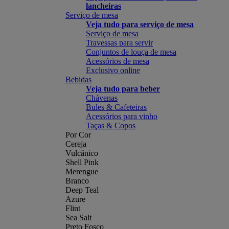
lancheiras
Serviço de mesa
Veja tudo para serviço de mesa
Serviço de mesa
Travessas para servir
Conjuntos de louça de mesa
Acessórios de mesa
Exclusivo online
Bebidas
Veja tudo para beber
Chávenas
Bules & Cafeteiras
Acessórios para vinho
Taças & Copos
Por Cor
Cereja
Vulcânico
Shell Pink
Merengue
Branco
Deep Teal
Azure
Flint
Sea Salt
Preto Fosco