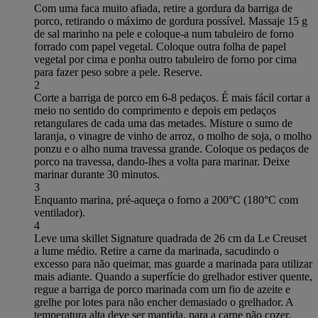
Com uma faca muito afiada, retire a gordura da barriga de
porco, retirando o máximo de gordura possível. Massaje 15 g
de sal marinho na pele e coloque-a num tabuleiro de forno
forrado com papel vegetal. Coloque outra folha de papel
vegetal por cima e ponha outro tabuleiro de forno por cima
para fazer peso sobre a pele. Reserve.
2
Corte a barriga de porco em 6-8 pedaços. É mais fácil cortar a
meio no sentido do comprimento e depois em pedaços
retangulares de cada uma das metades. Misture o sumo de
laranja, o vinagre de vinho de arroz, o molho de soja, o molho
ponzu e o alho numa travessa grande. Coloque os pedaços de
porco na travessa, dando-lhes a volta para marinar. Deixe
marinar durante 30 minutos.
3
Enquanto marina, pré-aqueça o forno a 200°C (180°C com
ventilador).
4
Leve uma skillet Signature quadrada de 26 cm da Le Creuset
a lume médio. Retire a carne da marinada, sacudindo o
excesso para não queimar, mas guarde a marinada para utilizar
mais adiante. Quando a superfície do grelhador estiver quente,
regue a barriga de porco marinada com um fio de azeite e
grelhe por lotes para não encher demasiado o grelhador. A
temperatura alta deve ser mantida, para a carne não cozer.