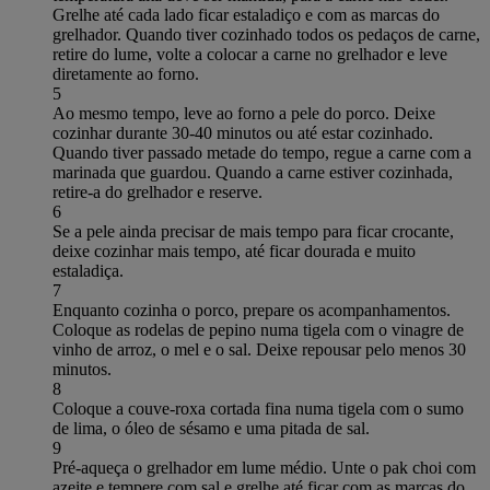
Grelhe até cada lado ficar estaladiço e com as marcas do
grelhador. Quando tiver cozinhado todos os pedaços de carne,
retire do lume, volte a colocar a carne no grelhador e leve
diretamente ao forno.
5
Ao mesmo tempo, leve ao forno a pele do porco. Deixe
cozinhar durante 30-40 minutos ou até estar cozinhado.
Quando tiver passado metade do tempo, regue a carne com a
marinada que guardou. Quando a carne estiver cozinhada,
retire-a do grelhador e reserve.
6
Se a pele ainda precisar de mais tempo para ficar crocante,
deixe cozinhar mais tempo, até ficar dourada e muito
estaladiça.
7
Enquanto cozinha o porco, prepare os acompanhamentos.
Coloque as rodelas de pepino numa tigela com o vinagre de
vinho de arroz, o mel e o sal. Deixe repousar pelo menos 30
minutos.
8
Coloque a couve-roxa cortada fina numa tigela com o sumo
de lima, o óleo de sésamo e uma pitada de sal.
9
Pré-aqueça o grelhador em lume médio. Unte o pak choi com
azeite e tempere com sal e grelhe até ficar com as marcas do