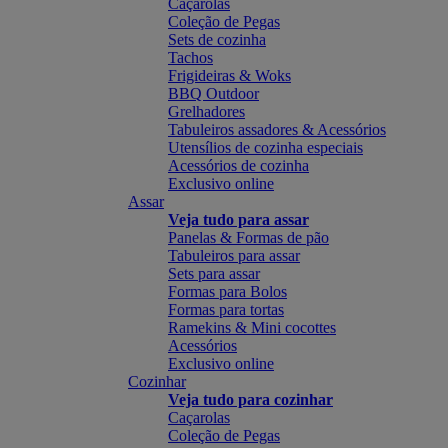
Caçarolas
Coleção de Pegas
Sets de cozinha
Tachos
Frigideiras & Woks
BBQ Outdoor
Grelhadores
Tabuleiros assadores & Acessórios
Utensílios de cozinha especiais
Acessórios de cozinha
Exclusivo online
Assar
Veja tudo para assar
Panelas & Formas de pão
Tabuleiros para assar
Sets para assar
Formas para Bolos
Formas para tortas
Ramekins & Mini cocottes
Acessórios
Exclusivo online
Cozinhar
Veja tudo para cozinhar
Caçarolas
Coleção de Pegas