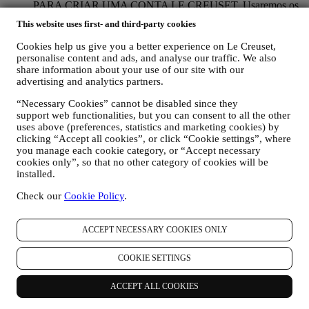
PARA CRIAR UMA CONTA LE CREUSET. Usaremos os
seus dados para criar uma conta Le Creuset que lhe dará
This website uses first- and third-party cookies
acesso a uma série de vantagens dedicadas a usuários
registrados, para aproveitar melhor os nossos serviços, como
Cookies help us give you a better experience on Le Creuset,
check-out mais rápido, guardar vários endereços de entrega,
personalise content and ads, and analyse our traffic. We also
visualizar e acompanhar pedidos. Esta atividade de
share information about your use of our site with our
processamento é necessária pois permite-nos fornecer-lhe
advertising and analytics partners.
estes depois de se tornar titular de uma conta Le Creuset.
“Necessary Cookies” cannot be disabled since they
GERIR AS SUAS ENCOMENDAS E FORNECER
support web functionalities, but you can consent to all the other
NOSSOS PRODUTOS, SERVIÇOS E ASSISTÊNCIA.
uses above (preferences, statistics and marketing cookies) by
Usaremos os seus dados para gerir o nosso relacionamento
clicking “Accept all cookies”, or click “Cookie settings”, where
contratual consigo, as suas compras de produtos no sitee/ou
you manage each cookie category, or “Accept necessary
nas nossas lojas Le Creuset, do seu uso do site, qualquer
cookies only”, so that no other category of cookies will be
assistência pós-venda subsequente ou a sua participação nos
installed.
nossos concursos. Podemos ter que processar alguns dados
sobre si para fins administrativos relacionados com o nosso
Check our
Cookie Policy
.
relacionamento contratual, como contabilidade, cobrança e
auditoria, verificação de cartão de pagamento, triagem de
fraude, segurança, proteção, testes de sistemas, manutenção e
ACCEPT NECESSARY COOKIES ONLY
análise estatística. Ocasionalmente, talvez seja necessário
entrar em contato consigo por razões administrativas ou
COOKIE SETTINGS
operacionais, como por exemplo, para lhe enviar a sua
confirmação de compra. Também usaremos os seus dados
ACCEPT ALL COOKIES
pessoais para responder às suas solicitações enviadas através
dos formulários do site ou de outros canais. Podemos