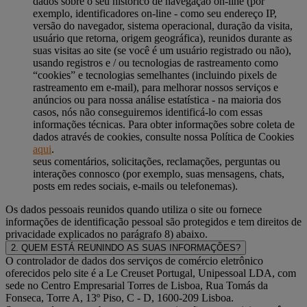
dados sobre o seu histórico de navegação on-line (por
exemplo, identificadores on-line - como seu endereço IP,
versão do navegador, sistema operacional, duração da visita,
usuário que retorna, origem geográfica), reunidos durante as
suas visitas ao site (se você é um usuário registrado ou não),
usando registros e / ou tecnologias de rastreamento como
“cookies” e tecnologias semelhantes (incluindo pixels de
rastreamento em e-mail), para melhorar nossos serviços e
anúncios ou para nossa análise estatística - na maioria dos
casos, nós não conseguiremos identificá-lo com essas
informações técnicas. Para obter informações sobre coleta de
dados através de cookies, consulte nossa Política de Cookies
aqui
.
seus comentários, solicitações, reclamações, perguntas ou
interações connosco (por exemplo, suas mensagens, chats,
posts em redes sociais, e-mails ou telefonemas).
Os dados pessoais reunidos quando utiliza o site ou fornece
informações de identificação pessoal são protegidos e tem direitos de
privacidade explicados no parágrafo 8) abaixo.
2. QUEM ESTÁ REUNINDO AS SUAS INFORMAÇÕES?
O controlador de dados dos serviços de comércio eletrônico
oferecidos pelo site é a Le Creuset Portugal, Unipessoal LDA, com
sede no Centro Empresarial Torres de Lisboa, Rua Tomás da
Fonseca, Torre A, 13º Piso, C - D, 1600-209 Lisboa.