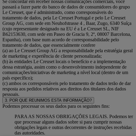
Se concordar em receber nossas comunicações comerciais, você
passará a fazer parte do banco de dados de consumidores do grupo
Le Creuset, que é administrado, como corresponsáveis do
tratamento de dados, pela Le Creuset Portugal e pelo Le Creuset
Group AG, com sede em Neuhofstrasse 4 , Baar, Zugo, 6340 Suíça
(cujo representante designado na EU é a Le Creuset SL, NIF
B62153630, com sede em Paseo de Gracia 9, 2º, 08007 Barcelona,
Espanha), com base num acordo de corresponsabilidade pelo
tratamento de dados, que essencialmente confere
(a) ao Le Creuset Group AG a responsabilidade pela estratégia geral
de marketing e experiência de cliente personalizada;
(b) às entidades Le Creuset locais o benefício e a implementação
dessa estratégia, assim como o desenvolvimento independente de
comunicações/iniciativas de marketing a nível local (dentro de um
país específico);
(c) ambos os corresponsáveis pelo tratamento de dados terão de dar
resposta aos pedidos relativos aos direitos dos titulares dos dados
pessoais.
3. POR QUE REUNIMOS ESTA INFORMAÇÃO?
Podemos processar os seus dados para os seguintes fins:
PARA AS NOSSAS OBRIGAÇÕES LEGAIS. Podemos ter
que processar alguns dados sobre si para cumprir nossas
obrigações legais e outras decorrentes de instruções recebidas
das autoridades.