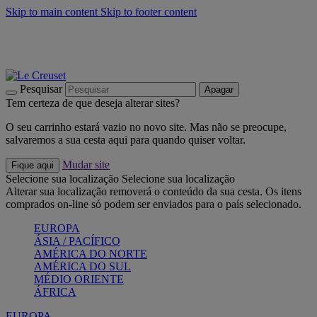
Skip to main content
Skip to footer content
Últimas unidades: poupe até -40%:
Compre já
Churrascos e piquenique: Cria o seu verão com a Le Creuset
Compre já
Descubra a coleção Jardin e Pétala
Compre já
Pesquisar
Apagar
Tem certeza de que deseja alterar sites?
O seu carrinho estará vazio no novo site. Mas não se preocupe,
salvaremos a sua cesta aqui para quando quiser voltar.
Mudar site
Fique aqui
Selecione sua localização
Selecione sua localização
Alterar sua localização removerá o conteúdo da sua cesta. Os itens
comprados on-line só podem ser enviados para o país selecionado.
EUROPA
ÁSIA / PACÍFICO
AMÉRICA DO NORTE
AMÉRICA DO SUL
MÉDIO ORIENTE
ÁFRICA
EUROPA