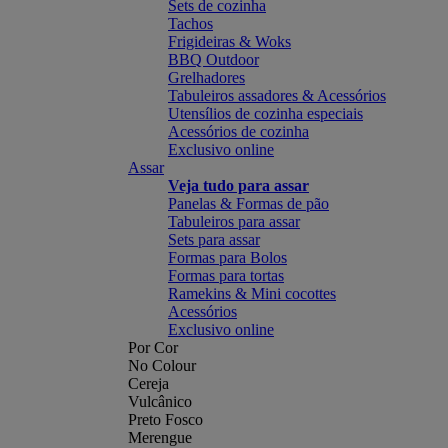
Sets de cozinha
Tachos
Frigideiras & Woks
BBQ Outdoor
Grelhadores
Tabuleiros assadores & Acessórios
Utensílios de cozinha especiais
Acessórios de cozinha
Exclusivo online
Assar
Veja tudo para assar
Panelas & Formas de pão
Tabuleiros para assar
Sets para assar
Formas para Bolos
Formas para tortas
Ramekins & Mini cocottes
Acessórios
Exclusivo online
Por Cor
No Colour
Cereja
Vulcânico
Preto Fosco
Merengue