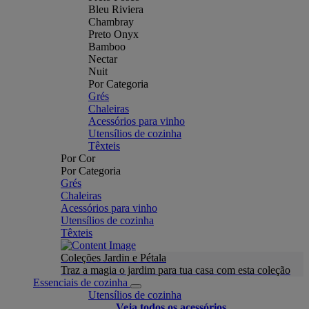
Bleu Riviera
Chambray
Preto Onyx
Bamboo
Nectar
Nuit
Por Categoria
Grés
Chaleiras
Acessórios para vinho
Utensílios de cozinha
Têxteis
Por Cor
Por Categoria
Grés
Chaleiras
Acessórios para vinho
Utensílios de cozinha
Têxteis
Coleções Jardin e Pétala
Traz a magia o jardim para tua casa com esta coleção
Essenciais de cozinha
Utensílios de cozinha
Veja todos os acessórios