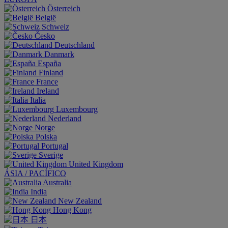
Österreich
België
Schweiz
Česko
Deutschland
Danmark
España
Finland
France
Ireland
Italia
Luxembourg
Nederland
Norge
Polska
Portugal
Sverige
United Kingdom
ÁSIA / PACÍFICO
Australia
India
New Zealand
Hong Kong
日本