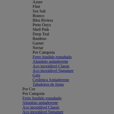
Azure
Flint
Sea Salt
Branco
Bleu Riviera
Preto Onyx
Shell Pink
Deep Teal
Bamboo
Garnet
Nectar
Por Categoria
Ferro fundido esmaltado
Alumínio antiaderente
Aço inoxidável Classic
Aço inoxidável Signature
Grés
Cerâmica Antiaderente
Tabuleiros de forno
Por Cor
Por Categoria
Ferro fundido esmaltado
Alumínio antiaderente
Aço inoxidável Classic
Aço inoxidável Signature