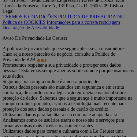
514 113 693 - Sede: Centro Empresarial Torres de Lisboa, Rua
Tomás da Fonseca, Torre A, 13º Piso, C - D, 1600-209 Lisboa
Legal
TERMOS E CONDIÇÕES
POLÍTICA DE PRIVACIDADE
Política de COOKIES
Informações para a correta reciclagem
Declaração de Acessibilidade
Aviso De Privacidade Le Creuset
A política de privacidade que se segue aplica-se a consumidores.
Caso seja nosso parceiro de negócio, consulte a Política de
Privacidade B2B
aqui
.
Prometemos respeitar a sua privacidade e proteger seus dados
pessoais! Estaremos sempre abertos sobre como e porque usamos os
seus dados.
Segurança na compra on-line é a nossa prioridade.
Os seus dados pessoais são mantidos em segurança e em estrita
confiança, de acordo com a legislação europeia e nacional sobre
proteção de dados. Sabemos que a segurança é muito importante na
compra on-line; portanto, usamos a tecnologia mais recente para
proteção dos seus dados pessoais e de cartão de crédito.
Utilizamos dados para facilitar a sua compra e adaptada a si
Analisamos como os usuários usam o nosso site e serviços para
tornar as coisas mais fáceis e mais interessantes
Utilizamos dados para tornar a culinária com a Le Creuset uma
experiência mais interessante e para informar novidades e ofertas