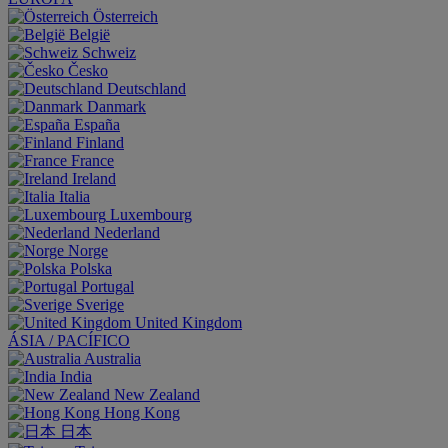
Österreich
België
Schweiz
Česko
Deutschland
Danmark
España
Finland
France
Ireland
Italia
Luxembourg
Nederland
Norge
Polska
Portugal
Sverige
United Kingdom
ÁSIA / PACÍFICO
Australia
India
New Zealand
Hong Kong
日本