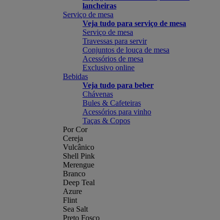
lancheiras
Serviço de mesa
Veja tudo para serviço de mesa
Serviço de mesa
Travessas para servir
Conjuntos de louça de mesa
Acessórios de mesa
Exclusivo online
Bebidas
Veja tudo para beber
Chávenas
Bules & Cafeteiras
Acessórios para vinho
Taças & Copos
Por Cor
Cereja
Vulcânico
Shell Pink
Merengue
Branco
Deep Teal
Azure
Flint
Sea Salt
Preto Fosco