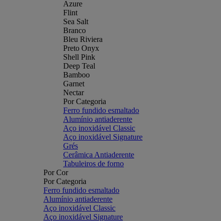
Azure
Flint
Sea Salt
Branco
Bleu Riviera
Preto Onyx
Shell Pink
Deep Teal
Bamboo
Garnet
Nectar
Por Categoria
Ferro fundido esmaltado
Alumínio antiaderente
Aço inoxidável Classic
Aço inoxidável Signature
Grés
Cerâmica Antiaderente
Tabuleiros de forno
Por Cor
Por Categoria
Ferro fundido esmaltado
Alumínio antiaderente
Aço inoxidável Classic
Aço inoxidável Signature