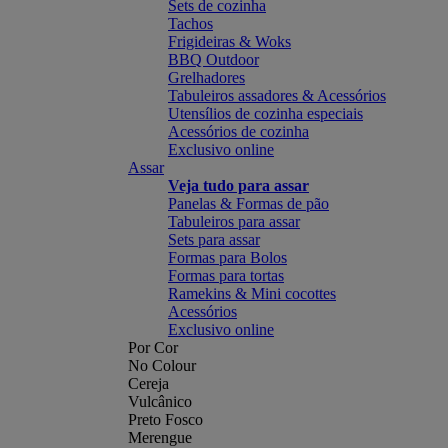
Sets de cozinha
Tachos
Frigideiras & Woks
BBQ Outdoor
Grelhadores
Tabuleiros assadores & Acessórios
Utensílios de cozinha especiais
Acessórios de cozinha
Exclusivo online
Assar
Veja tudo para assar
Panelas & Formas de pão
Tabuleiros para assar
Sets para assar
Formas para Bolos
Formas para tortas
Ramekins & Mini cocottes
Acessórios
Exclusivo online
Por Cor
No Colour
Cereja
Vulcânico
Preto Fosco
Merengue