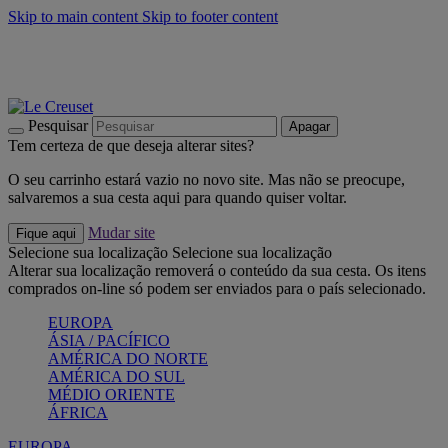
Skip to main content
Skip to footer content
Últimas unidades: poupe até -40%:
Compre já
Churrascos e piquenique: Cria o seu verão com a Le Creuset
Compre já
Descubra a coleção Jardin e Pétala
Compre já
Pesquisar
Apagar
Tem certeza de que deseja alterar sites?
O seu carrinho estará vazio no novo site. Mas não se preocupe,
salvaremos a sua cesta aqui para quando quiser voltar.
Mudar site
Fique aqui
Selecione sua localização
Selecione sua localização
Alterar sua localização removerá o conteúdo da sua cesta. Os itens
comprados on-line só podem ser enviados para o país selecionado.
EUROPA
ÁSIA / PACÍFICO
AMÉRICA DO NORTE
AMÉRICA DO SUL
MÉDIO ORIENTE
ÁFRICA
EUROPA