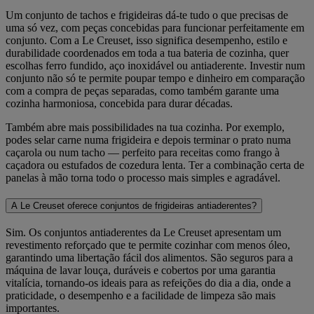
Um conjunto de tachos e frigideiras dá-te tudo o que precisas de
uma só vez, com peças concebidas para funcionar perfeitamente em
conjunto. Com a Le Creuset, isso significa desempenho, estilo e
durabilidade coordenados em toda a tua bateria de cozinha, quer
escolhas ferro fundido, aço inoxidável ou antiaderente. Investir num
conjunto não só te permite poupar tempo e dinheiro em comparação
com a compra de peças separadas, como também garante uma
cozinha harmoniosa, concebida para durar décadas.
Também abre mais possibilidades na tua cozinha. Por exemplo,
podes selar carne numa frigideira e depois terminar o prato numa
caçarola ou num tacho — perfeito para receitas como frango à
caçadora ou estufados de cozedura lenta. Ter a combinação certa de
panelas à mão torna todo o processo mais simples e agradável.
A Le Creuset oferece conjuntos de frigideiras antiaderentes?
Sim. Os conjuntos antiaderentes da Le Creuset apresentam um
revestimento reforçado que te permite cozinhar com menos óleo,
garantindo uma libertação fácil dos alimentos. São seguros para a
máquina de lavar louça, duráveis e cobertos por uma garantia
vitalícia, tornando-os ideais para as refeições do dia a dia, onde a
praticidade, o desempenho e a facilidade de limpeza são mais
importantes.