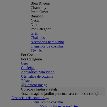
Bleu Riviera
Chambray
Preto Onyx
Bamboo
Nectar
Nuit
Por Categoria
Grés
Chaleiras
Acessórios para vinho
Utensílios de cozinha
Têxteis
Por Cor
Por Categoria
Grés
Chaleiras
Acessórios para vinho
Utensílios de cozinha
Têxteis
Coleções Jardin e Pétala
Traz a magia o jardim para tua casa com esta coleção
Essenciais de cozinha
Utensílios de cozinha
Veja todos os acessórios