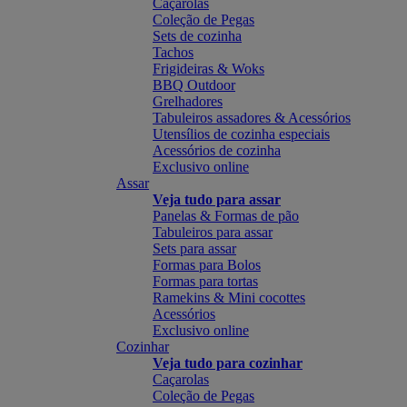
Caçarolas
Coleção de Pegas
Sets de cozinha
Tachos
Frigideiras & Woks
BBQ Outdoor
Grelhadores
Tabuleiros assadores & Acessórios
Utensílios de cozinha especiais
Acessórios de cozinha
Exclusivo online
Assar
Veja tudo para assar
Panelas & Formas de pão
Tabuleiros para assar
Sets para assar
Formas para Bolos
Formas para tortas
Ramekins & Mini cocottes
Acessórios
Exclusivo online
Cozinhar
Veja tudo para cozinhar
Caçarolas
Coleção de Pegas