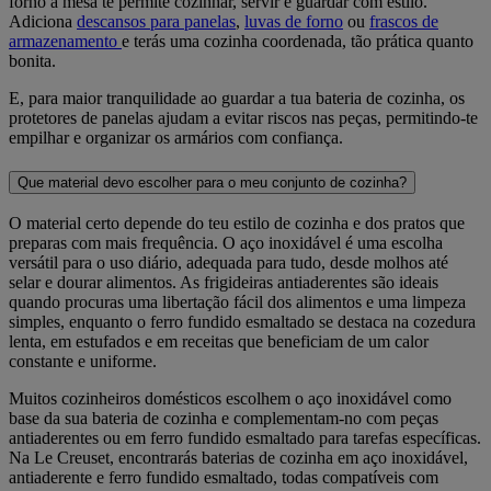
forno à mesa te permite cozinhar, servir e guardar com estilo.
Adiciona
descansos para panelas
,
luvas de forno
ou
frascos de
armazenamento
e terás uma cozinha coordenada, tão prática quanto
bonita.
E, para maior tranquilidade ao guardar a tua bateria de cozinha, os
protetores de panelas ajudam a evitar riscos nas peças, permitindo-te
empilhar e organizar os armários com confiança.
Que material devo escolher para o meu conjunto de cozinha?
O material certo depende do teu estilo de cozinha e dos pratos que
preparas com mais frequência. O aço inoxidável é uma escolha
versátil para o uso diário, adequada para tudo, desde molhos até
selar e dourar alimentos. As frigideiras antiaderentes são ideais
quando procuras uma libertação fácil dos alimentos e uma limpeza
simples, enquanto o ferro fundido esmaltado se destaca na cozedura
lenta, em estufados e em receitas que beneficiam de um calor
constante e uniforme.
Muitos cozinheiros domésticos escolhem o aço inoxidável como
base da sua bateria de cozinha e complementam-no com peças
antiaderentes ou em ferro fundido esmaltado para tarefas específicas.
Na Le Creuset, encontrarás baterias de cozinha em aço inoxidável,
antiaderente e ferro fundido esmaltado, todas compatíveis com