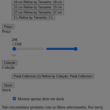
19 cm
Refine by Tamanho: 19 cm
23 cm
Refine by Tamanho: 23 cm
27 cm
Refine by Tamanho: 27 cm
2 L
Refine by Tamanho: 2 L
Preço
Preço
20€
+350€
Coleção
Coleção
Petal Collection
(1)
Refine by Coleção: Petal Collection
Stock
Stock
Mostrar apenas itens em stock
Não encontrámos produtos com os filtros selecionados. Por favor,