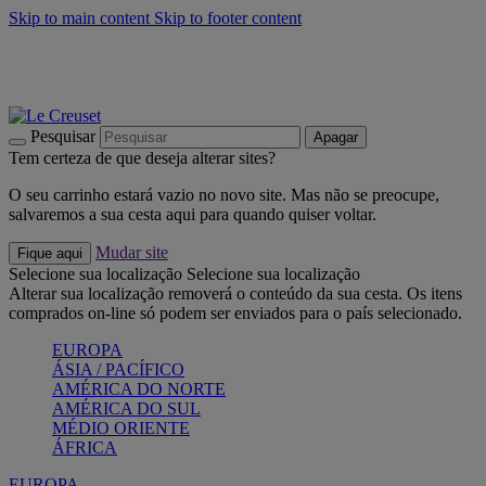
Skip to main content
Skip to footer content
Últimas unidades: poupe até -40%:
Compre já
Churrascos e piquenique: Cria o seu verão com a Le Creuset
Compre já
Descubra a coleção Jardin e Pétala
Compre já
Pesquisar
Apagar
Tem certeza de que deseja alterar sites?
O seu carrinho estará vazio no novo site. Mas não se preocupe,
salvaremos a sua cesta aqui para quando quiser voltar.
Mudar site
Fique aqui
Selecione sua localização
Selecione sua localização
Alterar sua localização removerá o conteúdo da sua cesta. Os itens
comprados on-line só podem ser enviados para o país selecionado.
EUROPA
ÁSIA / PACÍFICO
AMÉRICA DO NORTE
AMÉRICA DO SUL
MÉDIO ORIENTE
ÁFRICA
EUROPA