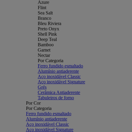
Azure
Flint
Sea Salt
Branco
Bleu Riviera
Preto Onyx
Shell Pink
Deep Teal
Bamboo
Garnet
Nectar
Por Categoria
Ferro fundido esmaltado
Alumínio antiaderente
Aço inoxidável Classic
Aço inoxidável Signature
Grés
Cerâmica Antiaderente
Tabuleiros de forno
Por Cor
Por Categoria
Ferro fundido esmaltado
Alumínio antiaderente
Aço inoxidável Classic
Aço inoxidável Signature