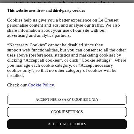
serviços e ofertas de acordo com suas necessidades e
preferências para fornecer uma experiência personalizada ao
This website uses first- and third-party cookies
cliente Le Creuset. Faremos isso analisando os seus hábitos
ou interesses, por exemplo, em relação aos produtos mais
Cookies help us give you a better experience on Le Creuset,
visualizados, sua interação connosco nas redes sociais, quais
personalise content and ads, and analyse our traffic. We also
páginas do nosso site que visita, qual o conteúdo das nossas
share information about your use of our site with our
ofertas que lê, etc. Fazemos isso principalmente por meio de
advertising and analytics partners.
cookies e tecnologias similares (incluindo pixels de
“Necessary Cookies” cannot be disabled since they
rastreamento em e-mail) também em combinação com os seus
support web functionalities, but you can consent to all the other
dados e preferências recolhidas assim que subscrever as
uses above (preferences, statistics and marketing cookies) by
nossas comunicações de marketing personalizadas. Usaremos
clicking “Accept all cookies”, or click “Cookie settings”, where
essas informações para gerir nossa publicidade em outros
you manage each cookie category, or “Accept necessary
sites, conceder acesso a conteúdo específico, adaptar o
cookies only”, so that no other category of cookies will be
conteúdo ou as ofertas que vê no site ou, se concordar em
installed.
assinar as nossas comunicações de marketing, enviar
comunicação / mensagem relevantes que achamos que pode
Check our
Cookie Policy
.
gostar. Não haverá outros efeitos. O uso de cookies está
sujeito ao seu consentimento. Se não desejar que essas
informações sejam usadas para enviar anúncios, conteúdos ou
ACCEPT NECESSARY COOKIES ONLY
comunicações com base em interesses, pode limitar o uso das
informações sobre suas ações online, gerindo a configuração
COOKIE SETTINGS
dos cookies (no entanto, lembre-se de que certos cookies são
necessários para o uso o site). No entanto, isso não impede
ACCEPT ALL COOKIES
que continue a receber anúncios, ofertas ou comunicações.
Assim, continuará a receber anúncios, ofertas ou