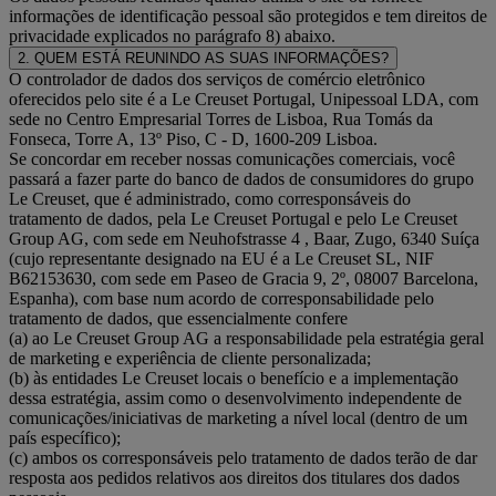
informações de identificação pessoal são protegidos e tem direitos de
privacidade explicados no parágrafo 8) abaixo.
2. QUEM ESTÁ REUNINDO AS SUAS INFORMAÇÕES?
O controlador de dados dos serviços de comércio eletrônico
oferecidos pelo site é a Le Creuset Portugal, Unipessoal LDA, com
sede no Centro Empresarial Torres de Lisboa, Rua Tomás da
Fonseca, Torre A, 13º Piso, C - D, 1600-209 Lisboa.
Se concordar em receber nossas comunicações comerciais, você
passará a fazer parte do banco de dados de consumidores do grupo
Le Creuset, que é administrado, como corresponsáveis do
tratamento de dados, pela Le Creuset Portugal e pelo Le Creuset
Group AG, com sede em Neuhofstrasse 4 , Baar, Zugo, 6340 Suíça
(cujo representante designado na EU é a Le Creuset SL, NIF
B62153630, com sede em Paseo de Gracia 9, 2º, 08007 Barcelona,
Espanha), com base num acordo de corresponsabilidade pelo
tratamento de dados, que essencialmente confere
(a) ao Le Creuset Group AG a responsabilidade pela estratégia geral
de marketing e experiência de cliente personalizada;
(b) às entidades Le Creuset locais o benefício e a implementação
dessa estratégia, assim como o desenvolvimento independente de
comunicações/iniciativas de marketing a nível local (dentro de um
país específico);
(c) ambos os corresponsáveis pelo tratamento de dados terão de dar
resposta aos pedidos relativos aos direitos dos titulares dos dados