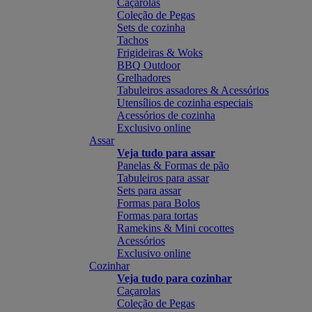
Caçarolas
Coleção de Pegas
Sets de cozinha
Tachos
Frigideiras & Woks
BBQ Outdoor
Grelhadores
Tabuleiros assadores & Acessórios
Utensílios de cozinha especiais
Acessórios de cozinha
Exclusivo online
Assar
Veja tudo para assar
Panelas & Formas de pão
Tabuleiros para assar
Sets para assar
Formas para Bolos
Formas para tortas
Ramekins & Mini cocottes
Acessórios
Exclusivo online
Cozinhar
Veja tudo para cozinhar
Caçarolas
Coleção de Pegas