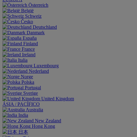
Österreich
België
Schweiz
Česko
Deutschland
Danmark
España
Finland
France
Ireland
Italia
Luxembourg
Nederland
Norge
Polska
Portugal
Sverige
United Kingdom
ÁSIA / PACÍFICO
Australia
India
New Zealand
Hong Kong
日本