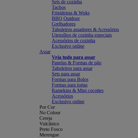
Sets de cozinha
Tachos
Frigideiras & Woks
BBQ Outdoor
Grelhadores
Tabuleiros assadores & Acessórios
Utensílios de cozinha especiais
Acessórios de cozinha
Exclusivo online
Assar
Veja tudo para assar
Panelas & Formas de pão
Tabuleiros para assar
Sets para assar
Formas para Bolos
Formas para tortas
Ramekins & Mini cocottes
Acessórios
Exclusivo online
Por Cor
No Colour
Cereja
Vulcânico
Preto Fosco
Merengue