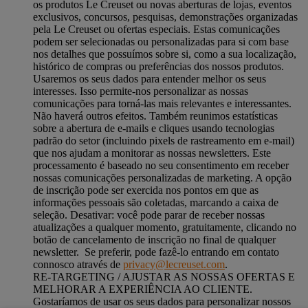
os produtos Le Creuset ou novas aberturas de lojas, eventos
exclusivos, concursos, pesquisas, demonstrações organizadas
pela Le Creuset ou ofertas especiais. Estas comunicações
podem ser selecionadas ou personalizadas para si com base
nos detalhes que possuímos sobre si, como a sua localização,
histórico de compras ou preferências dos nossos produtos.
Usaremos os seus dados para entender melhor os seus
interesses. Isso permite-nos personalizar as nossas
comunicações para torná-las mais relevantes e interessantes.
Não haverá outros efeitos. Também reunimos estatísticas
sobre a abertura de e-mails e cliques usando tecnologias
padrão do setor (incluindo pixels de rastreamento em e-mail)
que nos ajudam a monitorar as nossas newsletters. Este
processamento é baseado no seu consentimento em receber
nossas comunicações personalizadas de marketing. A opção
de inscrição pode ser exercida nos pontos em que as
informações pessoais são coletadas, marcando a caixa de
seleção. Desativar: você pode parar de receber nossas
atualizações a qualquer momento, gratuitamente, clicando no
botão de cancelamento de inscrição no final de qualquer
newsletter. Se preferir, pode fazê-lo entrando em contato
connosco através de
privacy@lecreuset.com
.
RE-TARGETING / AJUSTAR AS NOSSAS OFERTAS E
MELHORAR A EXPERIÊNCIA AO CLIENTE.
Gostaríamos de usar os seus dados para personalizar nossos