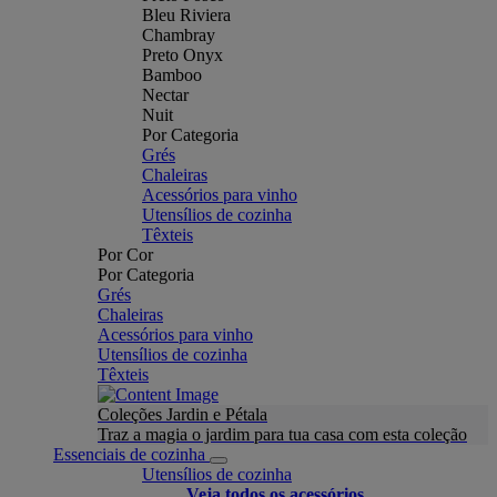
Bleu Riviera
Chambray
Preto Onyx
Bamboo
Nectar
Nuit
Por Categoria
Grés
Chaleiras
Acessórios para vinho
Utensílios de cozinha
Têxteis
Por Cor
Por Categoria
Grés
Chaleiras
Acessórios para vinho
Utensílios de cozinha
Têxteis
Coleções Jardin e Pétala
Traz a magia o jardim para tua casa com esta coleção
Essenciais de cozinha
Utensílios de cozinha
Veja todos os acessórios