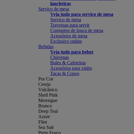
lancheiras
Serviço de mesa
Veja tudo para serviço de mesa
Serviço de mesa
Travessas para servir
Conjuntos de louça de mesa
Acessórios de mesa
Exclusivo online
Bebidas
Veja tudo para beber
Chávenas
Bules & Cafeteiras
Acessórios para vinho
Taças & Copos
Por Cor
Cereja
Vulcânico
Shell Pink
Merengue
Branco
Deep Teal
Azure
Flint
Sea Salt
Preto Fosco