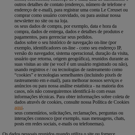
outros detalhes de contato (endereço, número de telefone e
endereço de e-mail), para registrar uma conta Le Creuset ou
comprar como usuário convidado, ou para assinar nossa
newsletter no site ou na loja.
os seus dados de compra, por exemplo, data e hora da
compra, dados de entrega, dados e detalhes de produtos e
pagamentos, para gerenciar seus pedidos.
dados sobre o seu histórico de navegação on-line (por
exemplo, identificadores on-line - como seu endereço IP,
versão do navegador, sistema operacional, duração da visita,
usuário que retorna, origem geográfica), reunidos durante as
suas visitas ao site (se você é um usuário registrado ou não),
usando registros e / ou tecnologias de rastreamento como
“cookies” e tecnologias semelhantes (incluindo pixels de
rastreamento em e-mail), para melhorar nossos serviços e
anúncios ou para nossa análise estatística - na maioria dos
casos, nós não conseguiremos identificá-lo com essas
informações técnicas. Para obter informações sobre coleta de
dados através de cookies, consulte nossa Política de Cookies
aqui
.
seus comentários, solicitações, reclamações, perguntas ou
interações connosco (por exemplo, suas mensagens, chats,
posts em redes sociais, e-mails ou telefonemas).
Os dados pessoais reunidos quando utiliza o site ou fornece