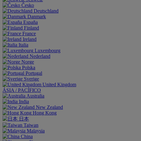
Česko
Deutschland
Danmark
España
Finland
France
Ireland
Italia
Luxembourg
Nederland
Norge
Polska
Portugal
Sverige
United Kingdom
ÁSIA / PACÍFICO
Australia
India
New Zealand
Hong Kong
日本
Taiwan
Malaysia
China