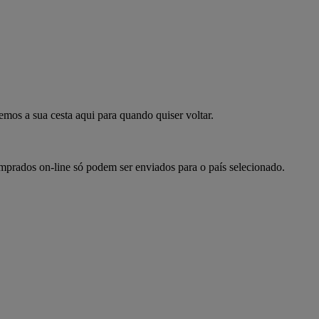
mpre já
emos a sua cesta aqui para quando quiser voltar.
omprados on-line só podem ser enviados para o país selecionado.