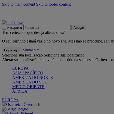
Skip to main content
Skip to footer content
Últimas unidades: poupe até -40%:
Compre já
Churrascos e piquenique: Cria o seu verão com a Le Creuset
Co
Descubra a coleção Jardin e Pétala
Compre já
Pesquisar
Apagar
Tem certeza de que deseja alterar sites?
O seu carrinho estará vazio no novo site. Mas não se preocupe, salvar
Mudar site
Fique aqui
Selecione sua localização
Selecione sua localização
Alterar sua localização removerá o conteúdo da sua cesta. Os itens c
EUROPA
ÁSIA / PACÍFICO
AMÉRICA DO NORTE
AMÉRICA DO SUL
MÉDIO ORIENTE
ÁFRICA
EUROPA
Österreich
België
Schweiz