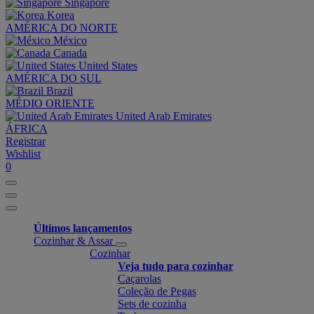
Singapore
Korea
AMÉRICA DO NORTE
México
Canada
United States
AMÉRICA DO SUL
Brazil
MÉDIO ORIENTE
United Arab Emirates
ÁFRICA
Registrar
Wishlist
0
Últimos lançamentos
Cozinhar & Assar
Cozinhar
Veja tudo para cozinhar
Caçarolas
Coleção de Pegas
Sets de cozinha