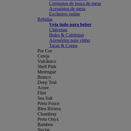
Conjuntos de louça de mesa
Acessórios de mesa
Exclusivo online
Bebidas
Veja tudo para beber
Chávenas
Bules & Cafeteiras
Acessórios para vinho
Taças & Copos
Por Cor
Cereja
Vulcânico
Shell Pink
Merengue
Branco
Deep Teal
Azure
Flint
Sea Salt
Preto Fosco
Bleu Riviera
Chambray
Preto Onyx
Bamboo
Nectar