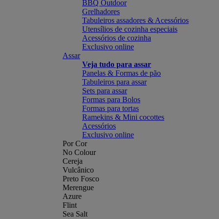
BBQ Outdoor
Grelhadores
Tabuleiros assadores & Acessórios
Utensílios de cozinha especiais
Acessórios de cozinha
Exclusivo online
Assar
Veja tudo para assar
Panelas & Formas de pão
Tabuleiros para assar
Sets para assar
Formas para Bolos
Formas para tortas
Ramekins & Mini cocottes
Acessórios
Exclusivo online
Por Cor
No Colour
Cereja
Vulcânico
Preto Fosco
Merengue
Azure
Flint
Sea Salt