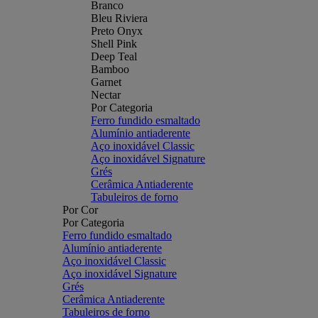
Branco
Bleu Riviera
Preto Onyx
Shell Pink
Deep Teal
Bamboo
Garnet
Nectar
Por Categoria
Ferro fundido esmaltado
Alumínio antiaderente
Aço inoxidável Classic
Aço inoxidável Signature
Grés
Cerâmica Antiaderente
Tabuleiros de forno
Por Cor
Por Categoria
Ferro fundido esmaltado
Alumínio antiaderente
Aço inoxidável Classic
Aço inoxidável Signature
Grés
Cerâmica Antiaderente
Tabuleiros de forno