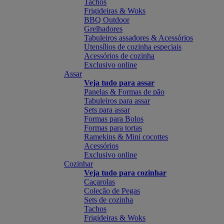
Tachos
Frigideiras & Woks
BBQ Outdoor
Grelhadores
Tabuleiros assadores & Acessórios
Utensílios de cozinha especiais
Acessórios de cozinha
Exclusivo online
Assar
Veja tudo para assar
Panelas & Formas de pão
Tabuleiros para assar
Sets para assar
Formas para Bolos
Formas para tortas
Ramekins & Mini cocottes
Acessórios
Exclusivo online
Cozinhar
Veja tudo para cozinhar
Caçarolas
Coleção de Pegas
Sets de cozinha
Tachos
Frigideiras & Woks