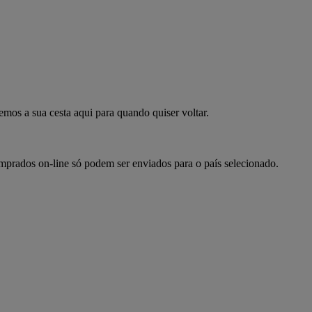
mpre já
emos a sua cesta aqui para quando quiser voltar.
omprados on-line só podem ser enviados para o país selecionado.