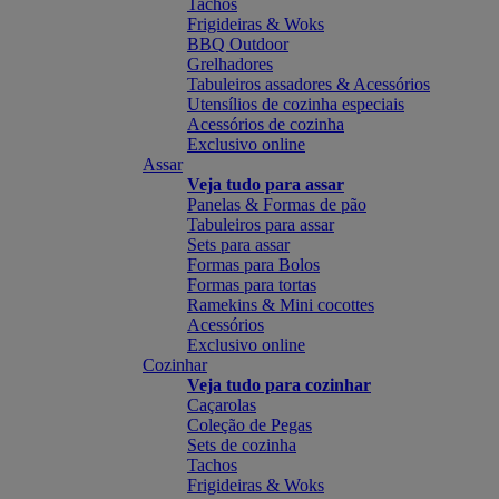
Tachos
Frigideiras & Woks
BBQ Outdoor
Grelhadores
Tabuleiros assadores & Acessórios
Utensílios de cozinha especiais
Acessórios de cozinha
Exclusivo online
Assar
Veja tudo para assar
Panelas & Formas de pão
Tabuleiros para assar
Sets para assar
Formas para Bolos
Formas para tortas
Ramekins & Mini cocottes
Acessórios
Exclusivo online
Cozinhar
Veja tudo para cozinhar
Caçarolas
Coleção de Pegas
Sets de cozinha
Tachos
Frigideiras & Woks