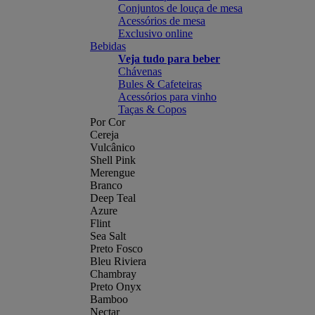
Conjuntos de louça de mesa
Acessórios de mesa
Exclusivo online
Bebidas
Veja tudo para beber
Chávenas
Bules & Cafeteiras
Acessórios para vinho
Taças & Copos
Por Cor
Cereja
Vulcânico
Shell Pink
Merengue
Branco
Deep Teal
Azure
Flint
Sea Salt
Preto Fosco
Bleu Riviera
Chambray
Preto Onyx
Bamboo
Nectar