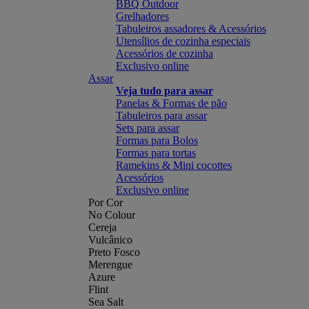
BBQ Outdoor
Grelhadores
Tabuleiros assadores & Acessórios
Utensílios de cozinha especiais
Acessórios de cozinha
Exclusivo online
Assar
Veja tudo para assar
Panelas & Formas de pão
Tabuleiros para assar
Sets para assar
Formas para Bolos
Formas para tortas
Ramekins & Mini cocottes
Acessórios
Exclusivo online
Por Cor
No Colour
Cereja
Vulcânico
Preto Fosco
Merengue
Azure
Flint
Sea Salt