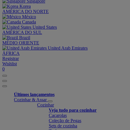
Singapore
Korea
AMÉRICA DO NORTE
México
Canada
United States
AMÉRICA DO SUL
Brazil
MÉDIO ORIENTE
United Arab Emirates
ÁFRICA
Registrar
Wishlist
0
Últimos lançamentos
Cozinhar & Assar
Cozinhar
Veja tudo para cozinhar
Caçarolas
Coleção de Pegas
Sets de cozinha