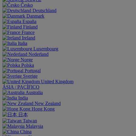
Česko
Deutschland
Danmark
España
Finland
France
Ireland
Italia
Luxembourg
Nederland
Norge
Polska
Portugal
Sverige
United Kingdom
ÁSIA / PACÍFICO
Australia
India
New Zealand
Hong Kong
日本
Taiwan
Malaysia
China