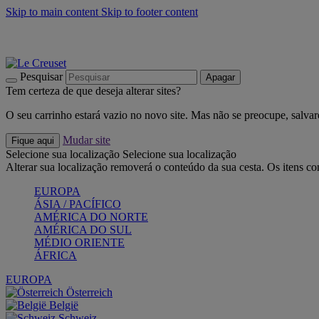
Skip to main content
Skip to footer content
Últimas unidades: poupe até -40%:
Compre já
Churrascos e piquenique: Cria o seu verão com a Le Creuset
Co
Descubra a coleção Jardin e Pétala
Compre já
Pesquisar
Apagar
Tem certeza de que deseja alterar sites?
O seu carrinho estará vazio no novo site. Mas não se preocupe, salvar
Mudar site
Fique aqui
Selecione sua localização
Selecione sua localização
Alterar sua localização removerá o conteúdo da sua cesta. Os itens c
EUROPA
ÁSIA / PACÍFICO
AMÉRICA DO NORTE
AMÉRICA DO SUL
MÉDIO ORIENTE
ÁFRICA
EUROPA
Österreich
België
Schweiz