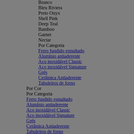
Branco
Bleu Riviera
Preto Onyx
Shell Pink
Deep Teal
Bamboo
Garnet
Nectar
Por Categoria
Ferro fundido esmaltado
Alumínio antiaderente
Aço inoxidável Classic
Aço inoxidável Signature
Grés
Cerâmica Antiaderente
Tabuleiros de forno
Por Cor
Por Categoria
Ferro fundido esmaltado
Alumínio antiaderente
Aço inoxidável Classic
Aço inoxidável Signature
Grés
Cerâmica Antiaderente
Tabuleiros de forno