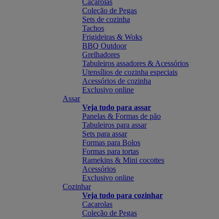
Caçarolas
Coleção de Pegas
Sets de cozinha
Tachos
Frigideiras & Woks
BBQ Outdoor
Grelhadores
Tabuleiros assadores & Acessórios
Utensílios de cozinha especiais
Acessórios de cozinha
Exclusivo online
Assar
Veja tudo para assar
Panelas & Formas de pão
Tabuleiros para assar
Sets para assar
Formas para Bolos
Formas para tortas
Ramekins & Mini cocottes
Acessórios
Exclusivo online
Cozinhar
Veja tudo para cozinhar
Caçarolas
Coleção de Pegas