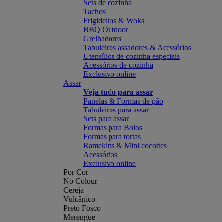
Sets de cozinha
Tachos
Frigideiras & Woks
BBQ Outdoor
Grelhadores
Tabuleiros assadores & Acessórios
Utensílios de cozinha especiais
Acessórios de cozinha
Exclusivo online
Assar
Veja tudo para assar
Panelas & Formas de pão
Tabuleiros para assar
Sets para assar
Formas para Bolos
Formas para tortas
Ramekins & Mini cocottes
Acessórios
Exclusivo online
Por Cor
No Colour
Cereja
Vulcânico
Preto Fosco
Merengue