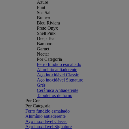
Azure
Flint
Sea Salt
Branco
Bleu Riviera
Preto Onyx
Shell Pink
Deep Teal
Bamboo
Garnet
Nectar
Por Categoria
Ferro fundido esmaltado
Alumínio antiaderente
Aço inoxidável Classic
Aço inoxidável Signature
Grés
Cerâmica Antiaderente
Tabuleiros de forno
Por Cor
Por Categoria
Ferro fundido esmaltado
Alumínio antiaderente
Aço inoxidável Classic
Aço inoxidável Signature