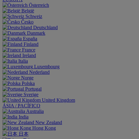
Österreich
België
Schweiz
Česko
Deutschland
Danmark
España
Finland
France
Ireland
Italia
Luxembourg
Nederland
Norge
Polska
Portugal
Sverige
United Kingdom
ÁSIA / PACÍFICO
Australia
India
New Zealand
Hong Kong
日本