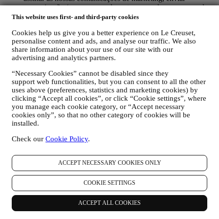
comunicação / mensagem relevantes que achamos que pode
gostar. Não haverá outros efeitos. O uso de cookies está
This website uses first- and third-party cookies
sujeito ao seu consentimento. Se não desejar que essas
Cookies help us give you a better experience on Le Creuset,
informações sejam usadas para enviar anúncios, conteúdos ou
personalise content and ads, and analyse our traffic. We also
comunicações com base em interesses, pode limitar o uso das
share information about your use of our site with our
informações sobre suas ações online, gerindo a configuração
advertising and analytics partners.
dos cookies (no entanto, lembre-se de que certos cookies são
necessários para o uso o site). No entanto, isso não impede
“Necessary Cookies” cannot be disabled since they
que continue a receber anúncios, ofertas ou comunicações.
support web functionalities, but you can consent to all the other
Assim, continuará a receber anúncios, ofertas ou
uses above (preferences, statistics and marketing cookies) by
comunicações genéricas. Para mais informações sobre como
clicking “Accept all cookies”, or click “Cookie settings”, where
usamos os cookies e como pode removê-los, visite nossa
you manage each cookie category, or “Accept necessary
Política de Cookies
aqui
.
cookies only”, so that no other category of cookies will be
AVALIAÇÃO DOS PRODUTOS. Caso tenha adquirido um
installed.
dos nossos produtos, podemos enviar um e-mail solicitando a
revisão dos seus produtos. Estamos interessados ​​nas análises
Check our
Cookie Policy
.
de produtos dos nossos clientes (se desejam fornecer essas
informações) para melhorar constantemente os nossos
ACCEPT NECESSARY COOKIES ONLY
produtos e serviços. No final do processo de compra, também
podemos convidá-lo para escrever a sua análise do produto. A
revisão não é obrigatória e pode enviá-la ou não.
COOKIE SETTINGS
WHATSAPP BUSINESS. Algumas das nossas lojas físicas
utilizam o WhatsApp Business com clientes que assim o
ACCEPT ALL COOKIES
solicitam, apenas para fornecer suporte e enviar informações
sobre os nossos produtos. Este canal não se destina a realizar