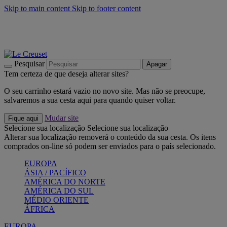
Skip to main content
Skip to footer content
Últimas unidades: poupe até -40%:
Compre já
Churrascos e piquenique: Cria o seu verão com a Le Creuset
Compre já
Descubra a coleção Jardin e Pétala
Compre já
Pesquisar
Apagar
Tem certeza de que deseja alterar sites?
O seu carrinho estará vazio no novo site. Mas não se preocupe,
salvaremos a sua cesta aqui para quando quiser voltar.
Mudar site
Fique aqui
Selecione sua localização
Selecione sua localização
Alterar sua localização removerá o conteúdo da sua cesta. Os itens
comprados on-line só podem ser enviados para o país selecionado.
EUROPA
ÁSIA / PACÍFICO
AMÉRICA DO NORTE
AMÉRICA DO SUL
MÉDIO ORIENTE
ÁFRICA
EUROPA