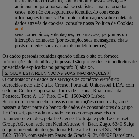
rastreamento em e-mail), para melhorar nossos serviços e
anúncios ou para nossa análise estatística - na maioria dos
casos, nós não conseguiremos identificá-lo com essas
informações técnicas. Para obter informações sobre coleta de
dados através de cookies, consulte nossa Política de Cookies
aqui
.
seus comentários, solicitações, reclamações, perguntas ou
interações connosco (por exemplo, suas mensagens, chats,
posts em redes sociais, e-mails ou telefonemas).
Os dados pessoais reunidos quando utiliza o site ou fornece
informações de identificação pessoal são protegidos e tem direitos de
privacidade explicados no parágrafo 8) abaixo.
2. QUEM ESTÁ REUNINDO AS SUAS INFORMAÇÕES?
O controlador de dados dos serviços de comércio eletrônico
oferecidos pelo site é a Le Creuset Portugal, Unipessoal LDA, com
sede no Centro Empresarial Torres de Lisboa, Rua Tomás da
Fonseca, Torre A, 13º Piso, C - D, 1600-209 Lisboa.
Se concordar em receber nossas comunicações comerciais, você
passará a fazer parte do banco de dados de consumidores do grupo
Le Creuset, que é administrado, como corresponsáveis do
tratamento de dados, pela Le Creuset Portugal e pelo Le Creuset
Group AG, com sede em Neuhofstrasse 4 , Baar, Zugo, 6340 Suíça
(cujo representante designado na EU é a Le Creuset SL, NIF
B62153630, com sede em Paseo de Gracia 9, 2º, 08007 Barcelona,