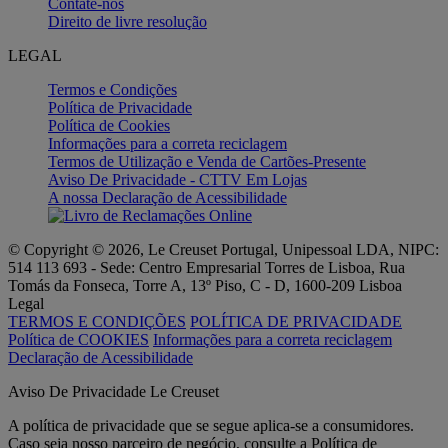
Contate-nos
Direito de livre resolução
LEGAL
Termos e Condições
Política de Privacidade
Política de Cookies
Informações para a correta reciclagem
Termos de Utilização e Venda de Cartões-Presente
Aviso De Privacidade - CTTV Em Lojas
A nossa Declaração de Acessibilidade
© Copyright © 2026, Le Creuset Portugal, Unipessoal LDA, NIPC:
514 113 693 - Sede: Centro Empresarial Torres de Lisboa, Rua
Tomás da Fonseca, Torre A, 13º Piso, C - D, 1600-209 Lisboa
Legal
TERMOS E CONDIÇÕES
POLÍTICA DE PRIVACIDADE
Política de COOKIES
Informações para a correta reciclagem
Declaração de Acessibilidade
Aviso De Privacidade Le Creuset
A política de privacidade que se segue aplica-se a consumidores.
Caso seja nosso parceiro de negócio, consulte a Política de