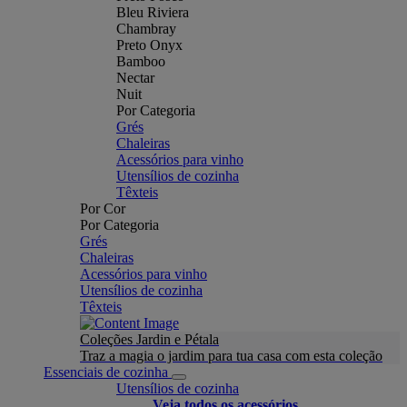
Bleu Riviera
Chambray
Preto Onyx
Bamboo
Nectar
Nuit
Por Categoria
Grés
Chaleiras
Acessórios para vinho
Utensílios de cozinha
Têxteis
Por Cor
Por Categoria
Grés
Chaleiras
Acessórios para vinho
Utensílios de cozinha
Têxteis
Coleções Jardin e Pétala
Traz a magia o jardim para tua casa com esta coleção
Essenciais de cozinha
Utensílios de cozinha
Veja todos os acessórios