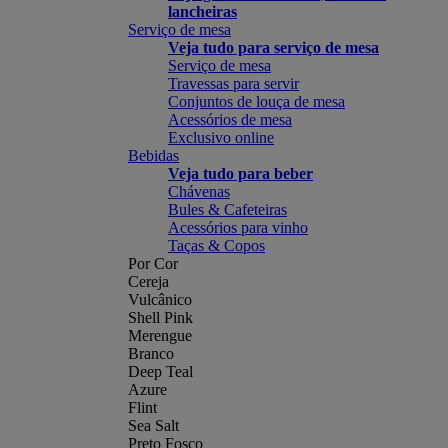
lancheiras
Serviço de mesa
Veja tudo para serviço de mesa
Serviço de mesa
Travessas para servir
Conjuntos de louça de mesa
Acessórios de mesa
Exclusivo online
Bebidas
Veja tudo para beber
Chávenas
Bules & Cafeteiras
Acessórios para vinho
Taças & Copos
Por Cor
Cereja
Vulcânico
Shell Pink
Merengue
Branco
Deep Teal
Azure
Flint
Sea Salt
Preto Fosco