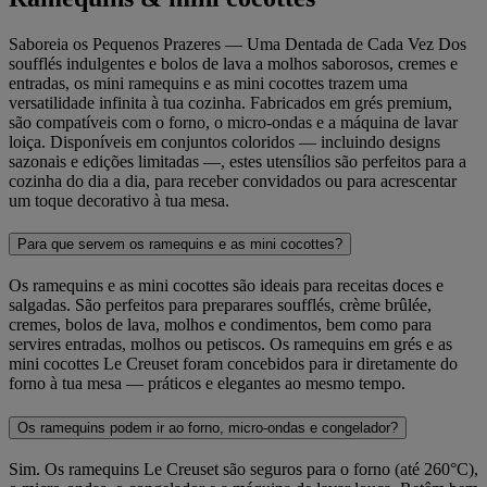
Saboreia os Pequenos Prazeres — Uma Dentada de Cada Vez Dos
soufflés indulgentes e bolos de lava a molhos saborosos, cremes e
entradas, os mini ramequins e as mini cocottes trazem uma
versatilidade infinita à tua cozinha. Fabricados em grés premium,
são compatíveis com o forno, o micro-ondas e a máquina de lavar
loiça. Disponíveis em conjuntos coloridos — incluindo designs
sazonais e edições limitadas —, estes utensílios são perfeitos para a
cozinha do dia a dia, para receber convidados ou para acrescentar
um toque decorativo à tua mesa.
Para que servem os ramequins e as mini cocottes?
Os ramequins e as mini cocottes são ideais para receitas doces e
salgadas. São perfeitos para preparares soufflés, crème brûlée,
cremes, bolos de lava, molhos e condimentos, bem como para
servires entradas, molhos ou petiscos. Os ramequins em grés e as
mini cocottes Le Creuset foram concebidos para ir diretamente do
forno à tua mesa — práticos e elegantes ao mesmo tempo.
Os ramequins podem ir ao forno, micro-ondas e congelador?
Sim. Os ramequins Le Creuset são seguros para o forno (até 260°C),