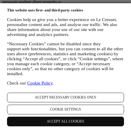
pessoais podem dizer respeito a:
This website uses first- and third-party cookies
nome, sobrenome, endereço de e-mail, data de nascimento e
outros detalhes de contato (endereço, número de telefone e
Cookies help us give you a better experience on Le Creuset,
endereço de e-mail), para registrar uma conta Le Creuset ou
personalise content and ads, and analyse our traffic. We also
comprar como usuário convidado, ou para assinar nossa
share information about your use of our site with our
newsletter no site ou na loja.
advertising and analytics partners.
os seus dados de compra, por exemplo, data e hora da
compra, dados de entrega, dados e detalhes de produtos e
“Necessary Cookies” cannot be disabled since they
pagamentos, para gerenciar seus pedidos.
support web functionalities, but you can consent to all the other
dados sobre o seu histórico de navegação on-line (por
uses above (preferences, statistics and marketing cookies) by
clicking “Accept all cookies”, or click “Cookie settings”, where
exemplo, identificadores on-line - como seu endereço IP,
you manage each cookie category, or “Accept necessary
versão do navegador, sistema operacional, duração da visita,
cookies only”, so that no other category of cookies will be
usuário que retorna, origem geográfica), reunidos durante as
installed.
suas visitas ao site (se você é um usuário registrado ou não),
usando registros e / ou tecnologias de rastreamento como
Check our
Cookie Policy
.
“cookies” e tecnologias semelhantes (incluindo pixels de
rastreamento em e-mail), para melhorar nossos serviços e
anúncios ou para nossa análise estatística - na maioria dos
ACCEPT NECESSARY COOKIES ONLY
casos, nós não conseguiremos identificá-lo com essas
informações técnicas. Para obter informações sobre coleta de
COOKIE SETTINGS
dados através de cookies, consulte nossa Política de Cookies
aqui
.
ACCEPT ALL COOKIES
seus comentários, solicitações, reclamações, perguntas ou
interações connosco (por exemplo, suas mensagens, chats,