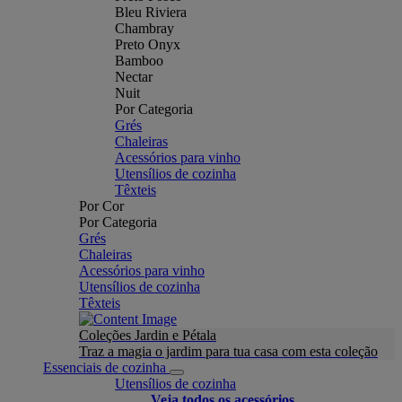
Bleu Riviera
Chambray
Preto Onyx
Bamboo
Nectar
Nuit
Por Categoria
Grés
Chaleiras
Acessórios para vinho
Utensílios de cozinha
Têxteis
Por Cor
Por Categoria
Grés
Chaleiras
Acessórios para vinho
Utensílios de cozinha
Têxteis
Coleções Jardin e Pétala
Traz a magia o jardim para tua casa com esta coleção
Essenciais de cozinha
Utensílios de cozinha
Veja todos os acessórios