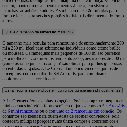
o micro-ondas, o congelador e a máquina de lavar louça. Retêm bem
o calor, mantendo os alimentos quentes à mesa, e resistem a
manchas, arranhões e odores. As mini cocottes são próprias para
forno e ideais para servires porções individuais diretamente do forno
à mesa.
Qual é o tamanho de ramequim mais útil?
O tamanho mais popular para ramequins é de aproximadamente 200
ml a 250 ml, ideal para sobremesas individuais como crème brûlée
ou mousses. Os ramequins mais pequenos de 100 ml são perfeitos
para molhos ou condimentos, enquanto as opções maiores de 300 ml
(como os ramequins em coração) são ótimas para pudins generosos
ou entradas salgadas. A Le Creuset também oferece conjuntos de
ramequins, como o colorido Set Arco-íris, para combinares
conforme as tuas necessidades.
Os ramequins são vendidos em conjuntos ou apenas individualmente?
A Le Creuset oferece ambas as opções. Podes comprar ramequins e
mini cocottes individuais ou escolher conjuntos como o
Set Arco-Íris
de 6 mini ramequins
ou o
conjunto de 2 ramequins em coração
. Os
conjuntos são ideais para quem gosta de receber convidados, pois
oferecem múltiplas porções numa única compra e conferem cor e
harmonia à tua mesa. Se quiseres um conjunto com mais artigos