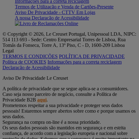
Informações para a correta reciclagem
Termos de Utilização e Venda de Cartões-Presente
Aviso De Privacidade - CTTV Em Lojas
A nossa Declaração de Acessibilidade
© Copyright © 2026, Le Creuset Portugal, Unipessoal LDA, NIPC:
514 113 693 - Sede: Centro Empresarial Torres de Lisboa, Rua
Tomás da Fonseca, Torre A, 13º Piso, C - D, 1600-209 Lisboa
Legal
TERMOS E CONDIÇÕES
POLÍTICA DE PRIVACIDADE
Política de COOKIES
Informações para a correta reciclagem
Declaração de Acessibilidade
Aviso De Privacidade Le Creuset
A política de privacidade que se segue aplica-se a consumidores.
Caso seja nosso parceiro de negócio, consulte a Política de
Privacidade B2B
aqui
.
Prometemos respeitar a sua privacidade e proteger seus dados
pessoais! Estaremos sempre abertos sobre como e porque usamos os
seus dados.
Segurança na compra on-line é a nossa prioridade.
Os seus dados pessoais são mantidos em segurança e em estrita
confiança, de acordo com a legislação europeia e nacional sobre
proteção de dados. Sabemos que a segurança é muito importante na