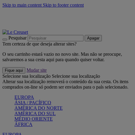
Skip to main content
Skip to footer content
Últimas unidades: poupe até -40%:
Compre já
Churrascos e piquenique: Cria o seu verão com a Le Creuset
Compre já
Descubra a coleção Jardin e Pétala
Compre já
Pesquisar
Apagar
Tem certeza de que deseja alterar sites?
O seu carrinho estará vazio no novo site. Mas não se preocupe,
salvaremos a sua cesta aqui para quando quiser voltar.
Mudar site
Fique aqui
Selecione sua localização
Selecione sua localização
Alterar sua localização removerá o conteúdo da sua cesta. Os itens
comprados on-line só podem ser enviados para o país selecionado.
EUROPA
ÁSIA / PACÍFICO
AMÉRICA DO NORTE
AMÉRICA DO SUL
MÉDIO ORIENTE
ÁFRICA
EUROPA