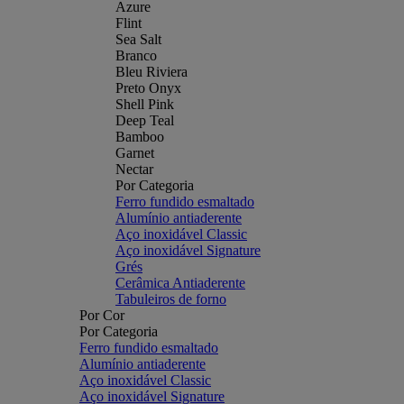
Azure
Flint
Sea Salt
Branco
Bleu Riviera
Preto Onyx
Shell Pink
Deep Teal
Bamboo
Garnet
Nectar
Por Categoria
Ferro fundido esmaltado
Alumínio antiaderente
Aço inoxidável Classic
Aço inoxidável Signature
Grés
Cerâmica Antiaderente
Tabuleiros de forno
Por Cor
Por Categoria
Ferro fundido esmaltado
Alumínio antiaderente
Aço inoxidável Classic
Aço inoxidável Signature