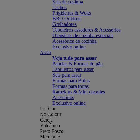
Sets de cozinha
Tachos
Frigideiras & Woks
BBQ Outdoor
Grelhadores
Tabuleiros assadores & Acessórios
Utensílios de cozinha especiais
Acessórios de cozinha
Exclusivo online
Assar
Veja tudo para assar
Panelas & Formas de pão
Tabuleiros para assar
Sets para assar
Formas para Bolos
Formas para tortas
Ramekins & Mini cocottes
Acessórios
Exclusivo online
Por Cor
No Colour
Cereja
Vulcânico
Preto Fosco
Merengue