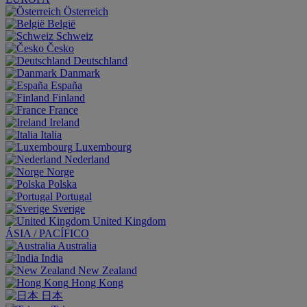
Österreich
België
Schweiz
Česko
Deutschland
Danmark
España
Finland
France
Ireland
Italia
Luxembourg
Nederland
Norge
Polska
Portugal
Sverige
United Kingdom
ÁSIA / PACÍFICO
Australia
India
New Zealand
Hong Kong
日本