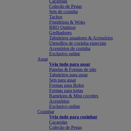
Caçarolas
Coleção de Pegas
Sets de cozinha
Tachos
Frigideiras & Woks
BBQ Outdoor
Grelhadores
Tabuleiros assadores & Acessórios
Utensílios de cozinha especiais
Acessórios de cozinha
Exclusivo online
Assar
Veja tudo para assar
Panelas & Formas de pão
Tabuleiros para assar
Sets para assar
Formas para Bolos
Formas para tortas
Ramekins & Mini cocottes
Acessórios
Exclusivo online
Cozinhar
Veja tudo para cozinhar
Caçarolas
Coleção de Pegas