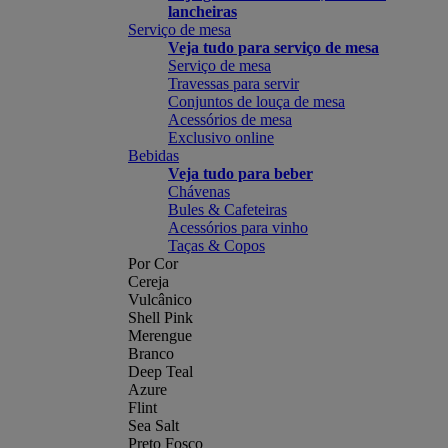
lancheiras
Serviço de mesa
Veja tudo para serviço de mesa
Serviço de mesa
Travessas para servir
Conjuntos de louça de mesa
Acessórios de mesa
Exclusivo online
Bebidas
Veja tudo para beber
Chávenas
Bules & Cafeteiras
Acessórios para vinho
Taças & Copos
Por Cor
Cereja
Vulcânico
Shell Pink
Merengue
Branco
Deep Teal
Azure
Flint
Sea Salt
Preto Fosco