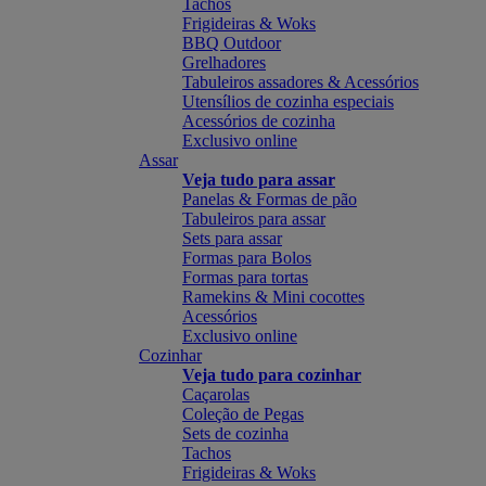
Tachos
Frigideiras & Woks
BBQ Outdoor
Grelhadores
Tabuleiros assadores & Acessórios
Utensílios de cozinha especiais
Acessórios de cozinha
Exclusivo online
Assar
Veja tudo para assar
Panelas & Formas de pão
Tabuleiros para assar
Sets para assar
Formas para Bolos
Formas para tortas
Ramekins & Mini cocottes
Acessórios
Exclusivo online
Cozinhar
Veja tudo para cozinhar
Caçarolas
Coleção de Pegas
Sets de cozinha
Tachos
Frigideiras & Woks