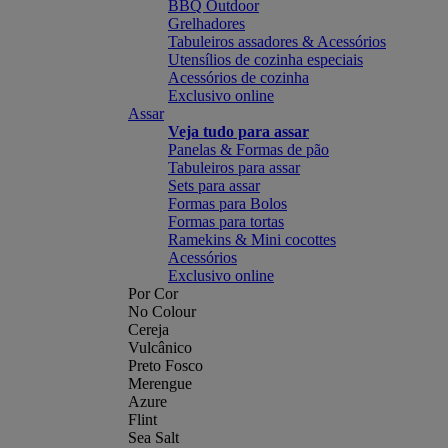
BBQ Outdoor
Grelhadores
Tabuleiros assadores & Acessórios
Utensílios de cozinha especiais
Acessórios de cozinha
Exclusivo online
Assar
Veja tudo para assar
Panelas & Formas de pão
Tabuleiros para assar
Sets para assar
Formas para Bolos
Formas para tortas
Ramekins & Mini cocottes
Acessórios
Exclusivo online
Por Cor
No Colour
Cereja
Vulcânico
Preto Fosco
Merengue
Azure
Flint
Sea Salt