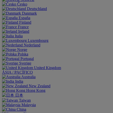
Česko
Deutschland
Danmark
España
Finland
France
Ireland
Italia
Luxembourg
Nederland
Norge
Polska
Portugal
Sverige
United Kingdom
ÁSIA / PACÍFICO
Australia
India
New Zealand
Hong Kong
日本
Taiwan
Malaysia
China