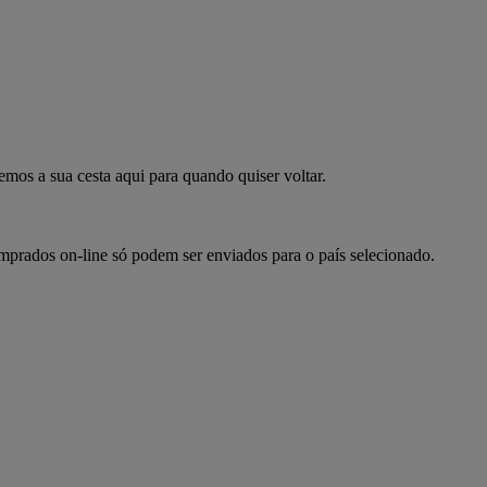
mpre já
emos a sua cesta aqui para quando quiser voltar.
omprados on-line só podem ser enviados para o país selecionado.