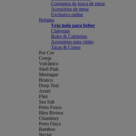
Conjuntos de louça de mesa
Acessórios de mesa
Exclusivo online
Bebidas
Veja tudo para beber
Chávenas
Bules & Cafeteiras
Acessórios para vinho
Taças & Copos
Por Cor
Cereja
Vulcânico
Shell Pink
Merengue
Branco
Deep Teal
Azure
Flint
Sea Salt
Preto Fosco
Bleu Riviera
Chambray
Preto Onyx
Bamboo
Nectar