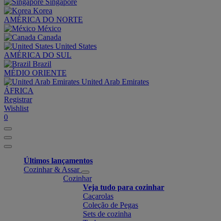
Singapore
Korea
AMÉRICA DO NORTE
México
Canada
United States
AMÉRICA DO SUL
Brazil
MÉDIO ORIENTE
United Arab Emirates
ÁFRICA
Registrar
Wishlist
0
Últimos lançamentos
Cozinhar & Assar
Cozinhar
Veja tudo para cozinhar
Caçarolas
Coleção de Pegas
Sets de cozinha