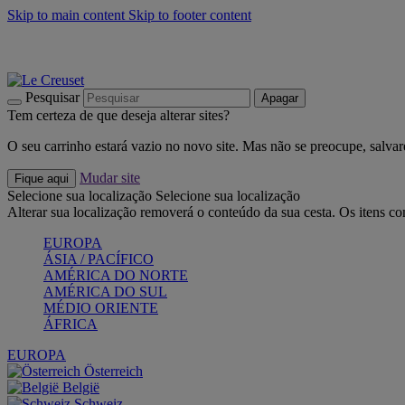
Skip to main content
Skip to footer content
Últimas unidades: poupe até -40%:
Compre já
Churrascos e piquenique: Cria o seu verão com a Le Creuset
Co
Descubra a coleção Jardin e Pétala
Compre já
Pesquisar
Apagar
Tem certeza de que deseja alterar sites?
O seu carrinho estará vazio no novo site. Mas não se preocupe, salvar
Mudar site
Fique aqui
Selecione sua localização
Selecione sua localização
Alterar sua localização removerá o conteúdo da sua cesta. Os itens c
EUROPA
ÁSIA / PACÍFICO
AMÉRICA DO NORTE
AMÉRICA DO SUL
MÉDIO ORIENTE
ÁFRICA
EUROPA
Österreich
België
Schweiz