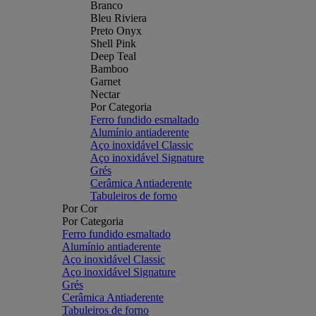
Branco
Bleu Riviera
Preto Onyx
Shell Pink
Deep Teal
Bamboo
Garnet
Nectar
Por Categoria
Ferro fundido esmaltado
Alumínio antiaderente
Aço inoxidável Classic
Aço inoxidável Signature
Grés
Cerâmica Antiaderente
Tabuleiros de forno
Por Cor
Por Categoria
Ferro fundido esmaltado
Alumínio antiaderente
Aço inoxidável Classic
Aço inoxidável Signature
Grés
Cerâmica Antiaderente
Tabuleiros de forno