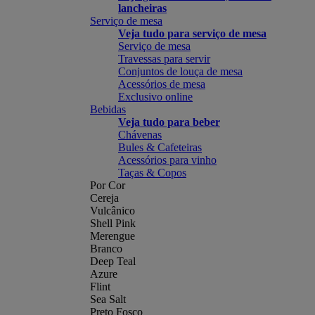
lancheiras
Serviço de mesa
Veja tudo para serviço de mesa
Serviço de mesa
Travessas para servir
Conjuntos de louça de mesa
Acessórios de mesa
Exclusivo online
Bebidas
Veja tudo para beber
Chávenas
Bules & Cafeteiras
Acessórios para vinho
Taças & Copos
Por Cor
Cereja
Vulcânico
Shell Pink
Merengue
Branco
Deep Teal
Azure
Flint
Sea Salt
Preto Fosco