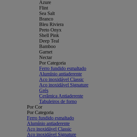
Azure
Flint
Sea Salt
Branco
Bleu Riviera
Preto Onyx
Shell Pink
Deep Teal
Bamboo
Garnet
Nectar
Por Categoria
Ferro fundido esmaltado
Alumínio antiaderente
Aço inoxidável Classic
Aço inoxidável Signature
Grés
Cerâmica Antiaderente
Tabuleiros de forno
Por Cor
Por Categoria
Ferro fundido esmaltado
Alumínio antiaderente
Aço inoxidável Classic
Aço inoxidável Signature