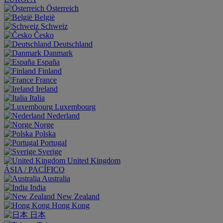
Österreich
België
Schweiz
Česko
Deutschland
Danmark
España
Finland
France
Ireland
Italia
Luxembourg
Nederland
Norge
Polska
Portugal
Sverige
United Kingdom
ÁSIA / PACÍFICO
Australia
India
New Zealand
Hong Kong
日本