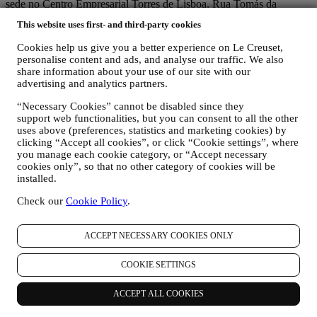
sede no Centro Empresarial Torres de Lisboa, Rua Tomás da
Fonseca, Torre A, 13º Piso, C - D, 1600-209 Lisboa.
This website uses first- and third-party cookies
Se concordar em receber nossas comunicações comerciais, você
passará a fazer parte do banco de dados de consumidores do grupo
Cookies help us give you a better experience on Le Creuset,
Le Creuset, que é administrado, como corresponsáveis do
personalise content and ads, and analyse our traffic. We also
tratamento de dados, pela Le Creuset Portugal e pelo Le Creuset
share information about your use of our site with our
Group AG, com sede em Neuhofstrasse 4 , Baar, Zugo, 6340 Suíça
advertising and analytics partners.
(cujo representante designado na EU é a Le Creuset SL, NIF
B62153630, com sede em Paseo de Gracia 9, 2º, 08007 Barcelona,
“Necessary Cookies” cannot be disabled since they
Espanha), com base num acordo de corresponsabilidade pelo
support web functionalities, but you can consent to all the other
uses above (preferences, statistics and marketing cookies) by
tratamento de dados, que essencialmente confere
clicking “Accept all cookies”, or click “Cookie settings”, where
(a) ao Le Creuset Group AG a responsabilidade pela estratégia geral
you manage each cookie category, or “Accept necessary
de marketing e experiência de cliente personalizada;
cookies only”, so that no other category of cookies will be
(b) às entidades Le Creuset locais o benefício e a implementação
installed.
dessa estratégia, assim como o desenvolvimento independente de
comunicações/iniciativas de marketing a nível local (dentro de um
Check our
Cookie Policy
.
país específico);
(c) ambos os corresponsáveis pelo tratamento de dados terão de dar
resposta aos pedidos relativos aos direitos dos titulares dos dados
ACCEPT NECESSARY COOKIES ONLY
pessoais.
3. POR QUE REUNIMOS ESTA INFORMAÇÃO?
COOKIE SETTINGS
Podemos processar os seus dados para os seguintes fins:
ACCEPT ALL COOKIES
PARA AS NOSSAS OBRIGAÇÕES LEGAIS. Podemos ter
que processar alguns dados sobre si para cumprir nossas