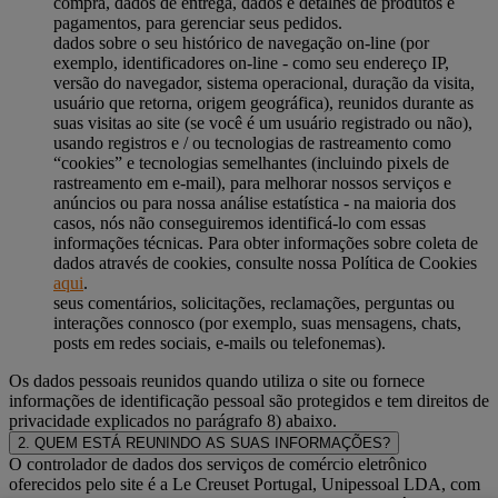
compra, dados de entrega, dados e detalhes de produtos e
pagamentos, para gerenciar seus pedidos.
dados sobre o seu histórico de navegação on-line (por
exemplo, identificadores on-line - como seu endereço IP,
versão do navegador, sistema operacional, duração da visita,
usuário que retorna, origem geográfica), reunidos durante as
suas visitas ao site (se você é um usuário registrado ou não),
usando registros e / ou tecnologias de rastreamento como
“cookies” e tecnologias semelhantes (incluindo pixels de
rastreamento em e-mail), para melhorar nossos serviços e
anúncios ou para nossa análise estatística - na maioria dos
casos, nós não conseguiremos identificá-lo com essas
informações técnicas. Para obter informações sobre coleta de
dados através de cookies, consulte nossa Política de Cookies
aqui
.
seus comentários, solicitações, reclamações, perguntas ou
interações connosco (por exemplo, suas mensagens, chats,
posts em redes sociais, e-mails ou telefonemas).
Os dados pessoais reunidos quando utiliza o site ou fornece
informações de identificação pessoal são protegidos e tem direitos de
privacidade explicados no parágrafo 8) abaixo.
2. QUEM ESTÁ REUNINDO AS SUAS INFORMAÇÕES?
O controlador de dados dos serviços de comércio eletrônico
oferecidos pelo site é a Le Creuset Portugal, Unipessoal LDA, com