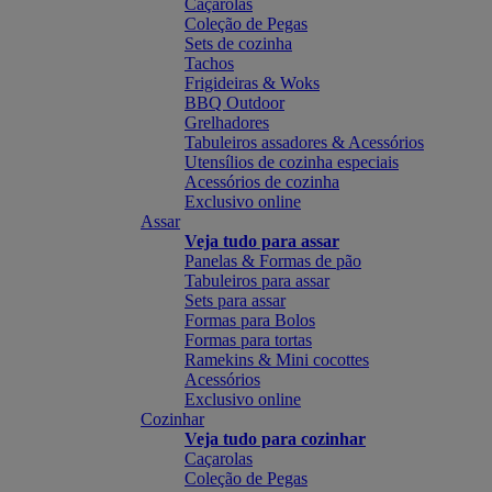
Caçarolas
Coleção de Pegas
Sets de cozinha
Tachos
Frigideiras & Woks
BBQ Outdoor
Grelhadores
Tabuleiros assadores & Acessórios
Utensílios de cozinha especiais
Acessórios de cozinha
Exclusivo online
Assar
Veja tudo para assar
Panelas & Formas de pão
Tabuleiros para assar
Sets para assar
Formas para Bolos
Formas para tortas
Ramekins & Mini cocottes
Acessórios
Exclusivo online
Cozinhar
Veja tudo para cozinhar
Caçarolas
Coleção de Pegas