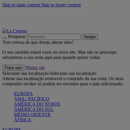
Skip to main content
Skip to footer content
Últimas unidades: poupe até -40%:
Compre já
Churrascos e piquenique: Cria o seu verão com a Le Creuset
Compre já
Descubra a coleção Jardin e Pétala
Compre já
Pesquisar
Apagar
Tem certeza de que deseja alterar sites?
O seu carrinho estará vazio no novo site. Mas não se preocupe,
salvaremos a sua cesta aqui para quando quiser voltar.
Mudar site
Fique aqui
Selecione sua localização
Selecione sua localização
Alterar sua localização removerá o conteúdo da sua cesta. Os itens
comprados on-line só podem ser enviados para o país selecionado.
EUROPA
ÁSIA / PACÍFICO
AMÉRICA DO NORTE
AMÉRICA DO SUL
MÉDIO ORIENTE
ÁFRICA
EUROPA