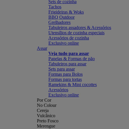
Sets de cozinha
Tachos
Frigideiras & Woks
BBQ Outdoor
Grelhadores
Tabuleiros assadores & Acessórios
Utensílios de cozinha especiais
Acessórios de cozinha
Exclusivo online
Assar
Veja tudo para assar
Panelas & Formas de pão
Tabuleiros para assar
Sets para assar
Formas para Bolos
Formas para tortas
Ramekins & Mini cocottes
Acessórios
Exclusivo online
Por Cor
No Colour
Cereja
Vulcânico
Preto Fosco
Merengue