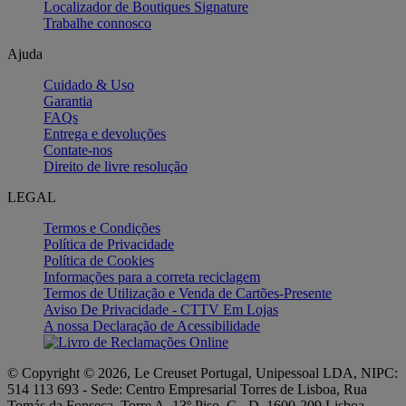
Localizador de Boutiques Signature
Trabalhe connosco
Ajuda
Cuidado & Uso
Garantia
FAQs
Entrega e devoluções
Contate-nos
Direito de livre resolução
LEGAL
Termos e Condições
Política de Privacidade
Política de Cookies
Informações para a correta reciclagem
Termos de Utilização e Venda de Cartões-Presente
Aviso De Privacidade - CTTV Em Lojas
A nossa Declaração de Acessibilidade
© Copyright © 2026, Le Creuset Portugal, Unipessoal LDA, NIPC:
514 113 693 - Sede: Centro Empresarial Torres de Lisboa, Rua
Tomás da Fonseca, Torre A, 13º Piso, C - D, 1600-209 Lisboa