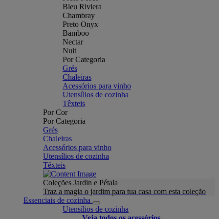
Bleu Riviera
Chambray
Preto Onyx
Bamboo
Nectar
Nuit
Por Categoria
Grés
Chaleiras
Acessórios para vinho
Utensílios de cozinha
Têxteis
Por Cor
Por Categoria
Grés
Chaleiras
Acessórios para vinho
Utensílios de cozinha
Têxteis
Coleções Jardin e Pétala
Traz a magia o jardim para tua casa com esta coleção
Essenciais de cozinha
Utensílios de cozinha
Veja todos os acessórios