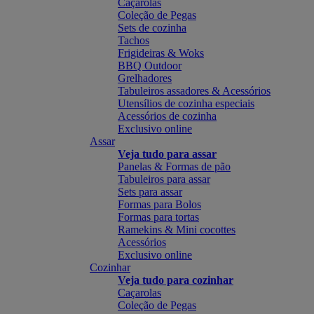
Caçarolas
Coleção de Pegas
Sets de cozinha
Tachos
Frigideiras & Woks
BBQ Outdoor
Grelhadores
Tabuleiros assadores & Acessórios
Utensílios de cozinha especiais
Acessórios de cozinha
Exclusivo online
Assar
Veja tudo para assar
Panelas & Formas de pão
Tabuleiros para assar
Sets para assar
Formas para Bolos
Formas para tortas
Ramekins & Mini cocottes
Acessórios
Exclusivo online
Cozinhar
Veja tudo para cozinhar
Caçarolas
Coleção de Pegas