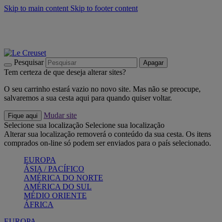
Skip to main content
Skip to footer content
Últimas unidades: poupe até -40%:
Compre já
Churrascos e piquenique: Cria o seu verão com a Le Creuset
Compre já
Descubra a coleção Jardin e Pétala
Compre já
Pesquisar
Apagar
Tem certeza de que deseja alterar sites?
O seu carrinho estará vazio no novo site. Mas não se preocupe,
salvaremos a sua cesta aqui para quando quiser voltar.
Mudar site
Fique aqui
Selecione sua localização
Selecione sua localização
Alterar sua localização removerá o conteúdo da sua cesta. Os itens
comprados on-line só podem ser enviados para o país selecionado.
EUROPA
ÁSIA / PACÍFICO
AMÉRICA DO NORTE
AMÉRICA DO SUL
MÉDIO ORIENTE
ÁFRICA
EUROPA