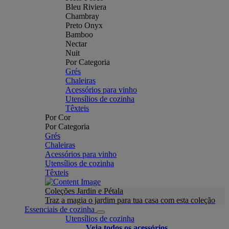
Bleu Riviera
Chambray
Preto Onyx
Bamboo
Nectar
Nuit
Por Categoria
Grés
Chaleiras
Acessórios para vinho
Utensílios de cozinha
Têxteis
Por Cor
Por Categoria
Grés
Chaleiras
Acessórios para vinho
Utensílios de cozinha
Têxteis
Coleções Jardin e Pétala
Traz a magia o jardim para tua casa com esta coleção
Essenciais de cozinha
Utensílios de cozinha
Veja todos os acessórios