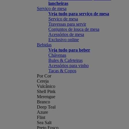
lancheiras
Serviço de mesa
Veja tudo para serviço de mesa
Serviço de mesa
Travessas para servir
Conjuntos de louça de mesa
Acessórios de mesa
Exclusivo online
Bebidas
Veja tudo para beber
Chávenas
Bules & Cafeteiras
Acessórios para vinho
Taças & Copos
Por Cor
Cereja
Vulcânico
Shell Pink
Merengue
Branco
Deep Teal
Azure
Flint
Sea Salt
Preto Fosco