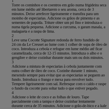
1
Torre os cominhos e os coentros em grão numa frigideira seca
em lume médio até libertarem o seu aroma, cerca de 3
minutos. Deixe arrefecer ligeiramente e transfira para um
moinho de especiarias. Adicione os grãos de pimenta e as
sementes de papoila. Triture obter um pó fino e introduza-o
numa tigela pequena. Adicione a curcuma, o garam masala, a
malagueta e a raspa de lima.
2
Leve uma Cocotte Signature redonda de ferro fundido de
24 cm da Le Creuset ao lume com 1 colher de sopa de óleo de
coco. Introduza a cebola e refogue em lume médio até ficar
caramelizada, cerca de 12-15 minutos. Introduza o alho e o
gengibre e deixe cozinhar durante mais um ou dois minutos.
3
Adicione a mistura de especiarias à cebola juntamente com
outra colher de óleo de coco. Cozinhe durante 1 minuto,
mexendo sempre para evitar que as especiarias se peguem ao
fundo. Introduza o frango e mexa para envolver tudo.
Tempere ligeiramente com sal. Refresque com o caldo e raspe
o fundo da cocotte para soltar tudo o que estiver pegado.
4
Adicione o leite de coco e as folhas de louro. Tape
parcialmente com a tampa e deixe cozinhar lentamente
durante cerca de 35 minutos. Adicione o grão-de-bico e a kale