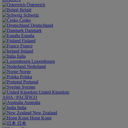
Österreich
België
Schweiz
Česko
Deutschland
Danmark
España
Finland
France
Ireland
Italia
Luxembourg
Nederland
Norge
Polska
Portugal
Sverige
United Kingdom
ÁSIA / PACÍFICO
Australia
India
New Zealand
Hong Kong
日本