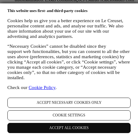
os produtos Le Creuset ou novas aberturas de lojas, eventos
exclusivos, concursos, pesquisas, demonstrações organizadas
This website uses first- and third-party cookies
pela Le Creuset ou ofertas especiais. Estas comunicações
Cookies help us give you a better experience on Le Creuset,
podem ser selecionadas ou personalizadas para si com base
personalise content and ads, and analyse our traffic. We also
nos detalhes que possuímos sobre si, como a sua localização,
share information about your use of our site with our
histórico de compras ou preferências dos nossos produtos.
advertising and analytics partners.
Usaremos os seus dados para entender melhor os seus
interesses. Isso permite-nos personalizar as nossas
“Necessary Cookies” cannot be disabled since they
comunicações para torná-las mais relevantes e interessantes.
support web functionalities, but you can consent to all the other
Não haverá outros efeitos. Também reunimos estatísticas
uses above (preferences, statistics and marketing cookies) by
sobre a abertura de e-mails e cliques usando tecnologias
clicking “Accept all cookies”, or click “Cookie settings”, where
padrão do setor (incluindo pixels de rastreamento em e-mail)
you manage each cookie category, or “Accept necessary
que nos ajudam a monitorar as nossas newsletters. Este
cookies only”, so that no other category of cookies will be
processamento é baseado no seu consentimento em receber
installed.
nossas comunicações personalizadas de marketing. A opção
Check our
Cookie Policy
.
de inscrição pode ser exercida nos pontos em que as
informações pessoais são coletadas, marcando a caixa de
seleção. Desativar: você pode parar de receber nossas
ACCEPT NECESSARY COOKIES ONLY
atualizações a qualquer momento, gratuitamente, clicando no
botão de cancelamento de inscrição no final de qualquer
COOKIE SETTINGS
newsletter. Se preferir, pode fazê-lo entrando em contato
connosco através de
privacy@lecreuset.com
.
RE-TARGETING / AJUSTAR AS NOSSAS OFERTAS E
ACCEPT ALL COOKIES
MELHORAR A EXPERIÊNCIA AO CLIENTE.