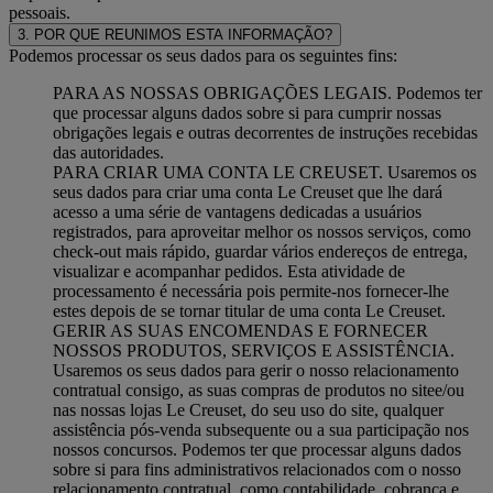
pessoais.
3. POR QUE REUNIMOS ESTA INFORMAÇÃO?
Podemos processar os seus dados para os seguintes fins:
PARA AS NOSSAS OBRIGAÇÕES LEGAIS. Podemos ter
que processar alguns dados sobre si para cumprir nossas
obrigações legais e outras decorrentes de instruções recebidas
das autoridades.
PARA CRIAR UMA CONTA LE CREUSET. Usaremos os
seus dados para criar uma conta Le Creuset que lhe dará
acesso a uma série de vantagens dedicadas a usuários
registrados, para aproveitar melhor os nossos serviços, como
check-out mais rápido, guardar vários endereços de entrega,
visualizar e acompanhar pedidos. Esta atividade de
processamento é necessária pois permite-nos fornecer-lhe
estes depois de se tornar titular de uma conta Le Creuset.
GERIR AS SUAS ENCOMENDAS E FORNECER
NOSSOS PRODUTOS, SERVIÇOS E ASSISTÊNCIA.
Usaremos os seus dados para gerir o nosso relacionamento
contratual consigo, as suas compras de produtos no sitee/ou
nas nossas lojas Le Creuset, do seu uso do site, qualquer
assistência pós-venda subsequente ou a sua participação nos
nossos concursos. Podemos ter que processar alguns dados
sobre si para fins administrativos relacionados com o nosso
relacionamento contratual, como contabilidade, cobrança e