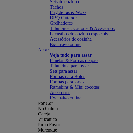
Sets de cozinha
Tachos
Frigideiras & Woks
BBQ Outdoor
Grelhadores
Tabuleiros assadores & Acessórios
Utensílios de cozinha especiais
Acessórios de cozinha
Exclusivo online
Assar
Veja tudo para assar
Panelas & Formas de pão
Tabuleiros para assar
Sets para assar
Formas para Bolos
Formas para tortas
Ramekins & Mini cocottes
Acessórios
Exclusivo online
Por Cor
No Colour
Cereja
Vulcânico
Preto Fosco
Merengue