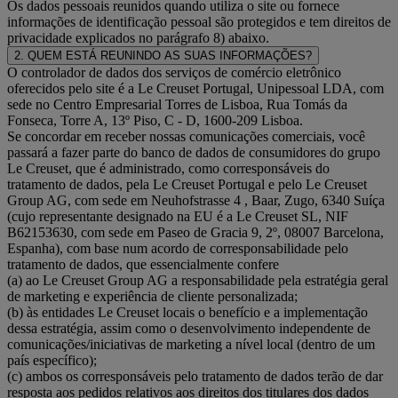
Os dados pessoais reunidos quando utiliza o site ou fornece
informações de identificação pessoal são protegidos e tem direitos de
privacidade explicados no parágrafo 8) abaixo.
2. QUEM ESTÁ REUNINDO AS SUAS INFORMAÇÕES?
O controlador de dados dos serviços de comércio eletrônico
oferecidos pelo site é a Le Creuset Portugal, Unipessoal LDA, com
sede no Centro Empresarial Torres de Lisboa, Rua Tomás da
Fonseca, Torre A, 13º Piso, C - D, 1600-209 Lisboa.
Se concordar em receber nossas comunicações comerciais, você
passará a fazer parte do banco de dados de consumidores do grupo
Le Creuset, que é administrado, como corresponsáveis do
tratamento de dados, pela Le Creuset Portugal e pelo Le Creuset
Group AG, com sede em Neuhofstrasse 4 , Baar, Zugo, 6340 Suíça
(cujo representante designado na EU é a Le Creuset SL, NIF
B62153630, com sede em Paseo de Gracia 9, 2º, 08007 Barcelona,
Espanha), com base num acordo de corresponsabilidade pelo
tratamento de dados, que essencialmente confere
(a) ao Le Creuset Group AG a responsabilidade pela estratégia geral
de marketing e experiência de cliente personalizada;
(b) às entidades Le Creuset locais o benefício e a implementação
dessa estratégia, assim como o desenvolvimento independente de
comunicações/iniciativas de marketing a nível local (dentro de um
país específico);
(c) ambos os corresponsáveis pelo tratamento de dados terão de dar
resposta aos pedidos relativos aos direitos dos titulares dos dados