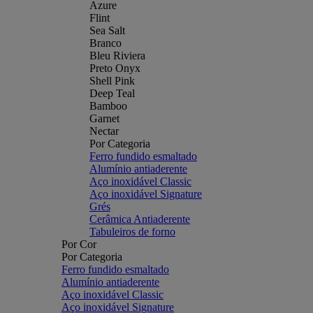
Azure
Flint
Sea Salt
Branco
Bleu Riviera
Preto Onyx
Shell Pink
Deep Teal
Bamboo
Garnet
Nectar
Por Categoria
Ferro fundido esmaltado
Alumínio antiaderente
Aço inoxidável Classic
Aço inoxidável Signature
Grés
Cerâmica Antiaderente
Tabuleiros de forno
Por Cor
Por Categoria
Ferro fundido esmaltado
Alumínio antiaderente
Aço inoxidável Classic
Aço inoxidável Signature