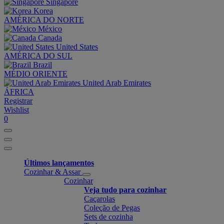
Singapore
Korea
AMÉRICA DO NORTE
México
Canada
United States
AMÉRICA DO SUL
Brazil
MÉDIO ORIENTE
United Arab Emirates
ÁFRICA
Registrar
Wishlist
0
Últimos lançamentos
Cozinhar & Assar
Cozinhar
Veja tudo para cozinhar
Caçarolas
Coleção de Pegas
Sets de cozinha