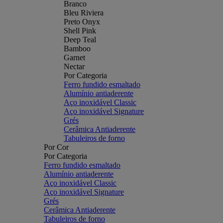
Branco
Bleu Riviera
Preto Onyx
Shell Pink
Deep Teal
Bamboo
Garnet
Nectar
Por Categoria
Ferro fundido esmaltado
Alumínio antiaderente
Aço inoxidável Classic
Aço inoxidável Signature
Grés
Cerâmica Antiaderente
Tabuleiros de forno
Por Cor
Por Categoria
Ferro fundido esmaltado
Alumínio antiaderente
Aço inoxidável Classic
Aço inoxidável Signature
Grés
Cerâmica Antiaderente
Tabuleiros de forno