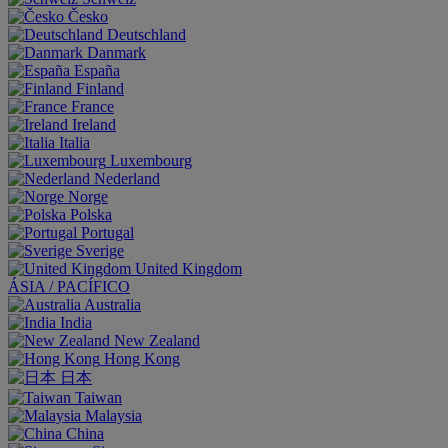
Česko
Deutschland
Danmark
España
Finland
France
Ireland
Italia
Luxembourg
Nederland
Norge
Polska
Portugal
Sverige
United Kingdom
ÁSIA / PACÍFICO
Australia
India
New Zealand
Hong Kong
日本
Taiwan
Malaysia
China