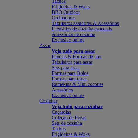
Tachos
Frigideiras & Woks
BBQ Outdoor
Grelhadores
Tabuleiros assadores & Acessórios
Utensílios de cozinha especiais
Acessórios de cozinha
Exclusivo online
Assar
Veja tudo para assar
Panelas & Formas de pão
Tabuleiros para assar
Sets para assar
Formas para Bolos
Formas para tortas
Ramekins & Mini cocottes
Acessórios
Exclusivo online
Cozinhar
Veja tudo para cozinhar
Caçarolas
Coleção de Pegas
Sets de cozinha
Tachos
Frigideiras & Woks