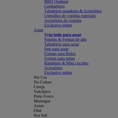
BBQ Outdoor
Grelhadores
Tabuleiros assadores & Acessórios
Utensílios de cozinha especiais
Acessórios de cozinha
Exclusivo online
Assar
Veja tudo para assar
Panelas & Formas de pão
Tabuleiros para assar
Sets para assar
Formas para Bolos
Formas para tortas
Ramekins & Mini cocottes
Acessórios
Exclusivo online
Por Cor
No Colour
Cereja
Vulcânico
Preto Fosco
Merengue
Azure
Flint
Sea Salt