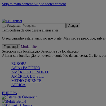
Skip to main content
Skip to footer content
Últimas unidades: poupe até -40%:
Compre já
Churrascos e piquenique: Cria o seu verão com a Le Creuset
Co
Descubra a coleção Jardin e Pétala
Compre já
Pesquisar
Apagar
Tem certeza de que deseja alterar sites?
O seu carrinho estará vazio no novo site. Mas não se preocupe, salvar
Mudar site
Fique aqui
Selecione sua localização
Selecione sua localização
Alterar sua localização removerá o conteúdo da sua cesta. Os itens c
EUROPA
ÁSIA / PACÍFICO
AMÉRICA DO NORTE
AMÉRICA DO SUL
MÉDIO ORIENTE
ÁFRICA
EUROPA
Österreich
België
Schweiz