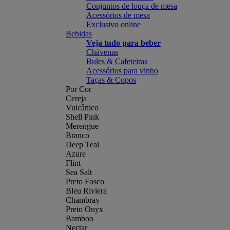
Conjuntos de louça de mesa
Acessórios de mesa
Exclusivo online
Bebidas
Veja tudo para beber
Chávenas
Bules & Cafeteiras
Acessórios para vinho
Taças & Copos
Por Cor
Cereja
Vulcânico
Shell Pink
Merengue
Branco
Deep Teal
Azure
Flint
Sea Salt
Preto Fosco
Bleu Riviera
Chambray
Preto Onyx
Bamboo
Nectar