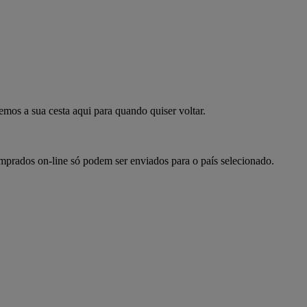
mpre já
emos a sua cesta aqui para quando quiser voltar.
omprados on-line só podem ser enviados para o país selecionado.