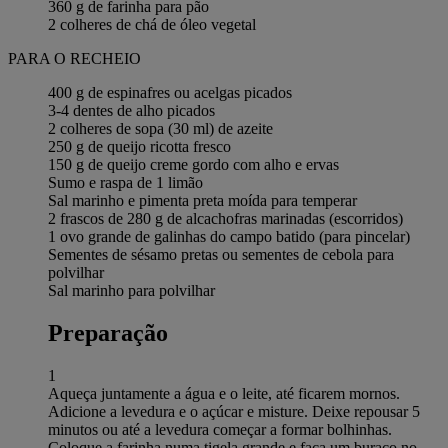
360 g de farinha para pão
2 colheres de chá de óleo vegetal
PARA O RECHEIO
400 g de espinafres ou acelgas picados
3-4 dentes de alho picados
2 colheres de sopa (30 ml) de azeite
250 g de queijo ricotta fresco
150 g de queijo creme gordo com alho e ervas
Sumo e raspa de 1 limão
Sal marinho e pimenta preta moída para temperar
2 frascos de 280 g de alcachofras marinadas (escorridos)
1 ovo grande de galinhas do campo batido (para pincelar)
Sementes de sésamo pretas ou sementes de cebola para
polvilhar
Sal marinho para polvilhar
Preparação
1
Aqueça juntamente a água e o leite, até ficarem mornos.
Adicione a levedura e o açúcar e misture. Deixe repousar 5
minutos ou até a levedura começar a formar bolhinhas.
Coloque a farinha numa tigela grande e faça um buraco no