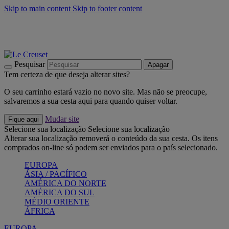
Skip to main content
Skip to footer content
Últimas unidades: poupe até -40%:
Compre já
Churrascos e piquenique: Cria o seu verão com a Le Creuset
Compre já
Descubra a coleção Jardin e Pétala
Compre já
Pesquisar
Apagar
Tem certeza de que deseja alterar sites?
O seu carrinho estará vazio no novo site. Mas não se preocupe,
salvaremos a sua cesta aqui para quando quiser voltar.
Mudar site
Fique aqui
Selecione sua localização
Selecione sua localização
Alterar sua localização removerá o conteúdo da sua cesta. Os itens
comprados on-line só podem ser enviados para o país selecionado.
EUROPA
ÁSIA / PACÍFICO
AMÉRICA DO NORTE
AMÉRICA DO SUL
MÉDIO ORIENTE
ÁFRICA
EUROPA