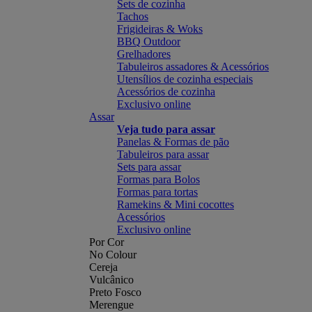
Sets de cozinha
Tachos
Frigideiras & Woks
BBQ Outdoor
Grelhadores
Tabuleiros assadores & Acessórios
Utensílios de cozinha especiais
Acessórios de cozinha
Exclusivo online
Assar
Veja tudo para assar
Panelas & Formas de pão
Tabuleiros para assar
Sets para assar
Formas para Bolos
Formas para tortas
Ramekins & Mini cocottes
Acessórios
Exclusivo online
Por Cor
No Colour
Cereja
Vulcânico
Preto Fosco
Merengue