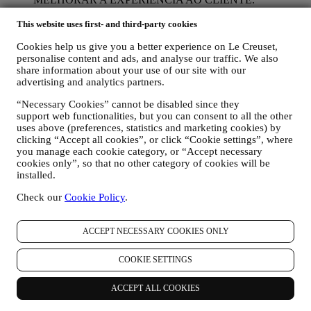
Gostaríamos de usar os seus dados para personalizar nossos
serviços e ofertas de acordo com suas necessidades e
This website uses first- and third-party cookies
preferências para fornecer uma experiência personalizada ao
Cookies help us give you a better experience on Le Creuset,
cliente Le Creuset. Faremos isso analisando os seus hábitos
personalise content and ads, and analyse our traffic. We also
ou interesses, por exemplo, em relação aos produtos mais
share information about your use of our site with our
visualizados, sua interação connosco nas redes sociais, quais
advertising and analytics partners.
páginas do nosso site que visita, qual o conteúdo das nossas
ofertas que lê, etc. Fazemos isso principalmente por meio de
“Necessary Cookies” cannot be disabled since they
cookies e tecnologias similares (incluindo pixels de
support web functionalities, but you can consent to all the other
rastreamento em e-mail) também em combinação com os seus
uses above (preferences, statistics and marketing cookies) by
dados e preferências recolhidas assim que subscrever as
clicking “Accept all cookies”, or click “Cookie settings”, where
nossas comunicações de marketing personalizadas. Usaremos
you manage each cookie category, or “Accept necessary
essas informações para gerir nossa publicidade em outros
cookies only”, so that no other category of cookies will be
sites, conceder acesso a conteúdo específico, adaptar o
installed.
conteúdo ou as ofertas que vê no site ou, se concordar em
Check our
Cookie Policy
.
assinar as nossas comunicações de marketing, enviar
comunicação / mensagem relevantes que achamos que pode
gostar. Não haverá outros efeitos. O uso de cookies está
ACCEPT NECESSARY COOKIES ONLY
sujeito ao seu consentimento. Se não desejar que essas
informações sejam usadas para enviar anúncios, conteúdos ou
COOKIE SETTINGS
comunicações com base em interesses, pode limitar o uso das
informações sobre suas ações online, gerindo a configuração
dos cookies (no entanto, lembre-se de que certos cookies são
ACCEPT ALL COOKIES
necessários para o uso o site). No entanto, isso não impede