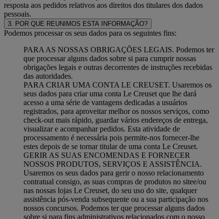
resposta aos pedidos relativos aos direitos dos titulares dos dados
pessoais.
3. POR QUE REUNIMOS ESTA INFORMAÇÃO?
Podemos processar os seus dados para os seguintes fins:
PARA AS NOSSAS OBRIGAÇÕES LEGAIS. Podemos ter
que processar alguns dados sobre si para cumprir nossas
obrigações legais e outras decorrentes de instruções recebidas
das autoridades.
PARA CRIAR UMA CONTA LE CREUSET. Usaremos os
seus dados para criar uma conta Le Creuset que lhe dará
acesso a uma série de vantagens dedicadas a usuários
registrados, para aproveitar melhor os nossos serviços, como
check-out mais rápido, guardar vários endereços de entrega,
visualizar e acompanhar pedidos. Esta atividade de
processamento é necessária pois permite-nos fornecer-lhe
estes depois de se tornar titular de uma conta Le Creuset.
GERIR AS SUAS ENCOMENDAS E FORNECER
NOSSOS PRODUTOS, SERVIÇOS E ASSISTÊNCIA.
Usaremos os seus dados para gerir o nosso relacionamento
contratual consigo, as suas compras de produtos no sitee/ou
nas nossas lojas Le Creuset, do seu uso do site, qualquer
assistência pós-venda subsequente ou a sua participação nos
nossos concursos. Podemos ter que processar alguns dados
sobre si para fins administrativos relacionados com o nosso