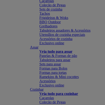
Caçarolas
Coleção de Pegas
Sets de cozinha
Tachos
Frigideiras & Woks
BBQ Outdoor
Grelhadores
Tabuleiros assadores & Acessórios
Utensílios de cozinha especiais
Acessórios de cozinha
Exclusivo online
Assar
Veja tudo para assar
Panelas & Formas de pão
Tabuleiros para assar
Sets para assar
Formas para Bolos
Formas para tortas
Ramekins & Mini cocottes
Acessórios
Exclusivo online
Cozinhar
Veja tudo para cozinhar
Caçarolas
Coleção de Pegas