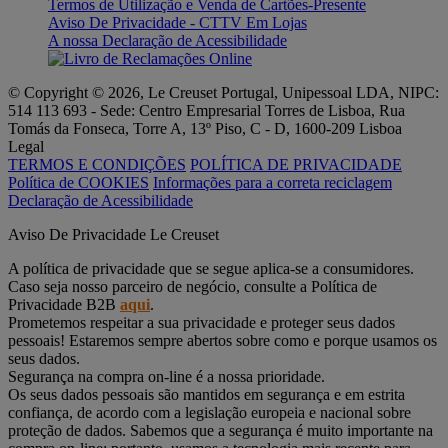
Termos de Utilização e Venda de Cartões-Presente
Aviso De Privacidade - CTTV Em Lojas
A nossa Declaração de Acessibilidade
© Copyright © 2026, Le Creuset Portugal, Unipessoal LDA, NIPC:
514 113 693 - Sede: Centro Empresarial Torres de Lisboa, Rua
Tomás da Fonseca, Torre A, 13º Piso, C - D, 1600-209 Lisboa
Legal
TERMOS E CONDIÇÕES
POLÍTICA DE PRIVACIDADE
Política de COOKIES
Informações para a correta reciclagem
Declaração de Acessibilidade
Aviso De Privacidade Le Creuset
A política de privacidade que se segue aplica-se a consumidores.
Caso seja nosso parceiro de negócio, consulte a Política de
Privacidade B2B
aqui
.
Prometemos respeitar a sua privacidade e proteger seus dados
pessoais! Estaremos sempre abertos sobre como e porque usamos os
seus dados.
Segurança na compra on-line é a nossa prioridade.
Os seus dados pessoais são mantidos em segurança e em estrita
confiança, de acordo com a legislação europeia e nacional sobre
proteção de dados. Sabemos que a segurança é muito importante na