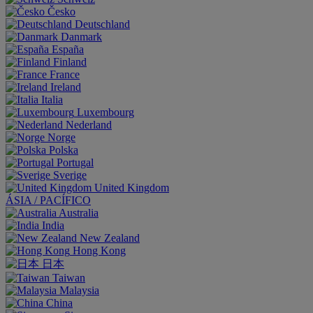
Česko
Deutschland
Danmark
España
Finland
France
Ireland
Italia
Luxembourg
Nederland
Norge
Polska
Portugal
Sverige
United Kingdom
ÁSIA / PACÍFICO
Australia
India
New Zealand
Hong Kong
日本
Taiwan
Malaysia
China