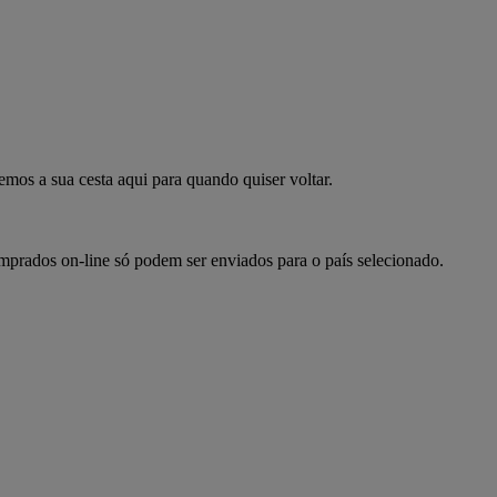
mpre já
emos a sua cesta aqui para quando quiser voltar.
omprados on-line só podem ser enviados para o país selecionado.