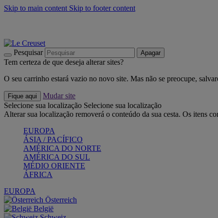
Skip to main content
Skip to footer content
Últimas unidades: poupe até -40%:
Compre já
Churrascos e piquenique: Cria o seu verão com a Le Creuset
Co
Descubra a coleção Jardin e Pétala
Compre já
Pesquisar
Apagar
Tem certeza de que deseja alterar sites?
O seu carrinho estará vazio no novo site. Mas não se preocupe, salvar
Mudar site
Fique aqui
Selecione sua localização
Selecione sua localização
Alterar sua localização removerá o conteúdo da sua cesta. Os itens c
EUROPA
ÁSIA / PACÍFICO
AMÉRICA DO NORTE
AMÉRICA DO SUL
MÉDIO ORIENTE
ÁFRICA
EUROPA
Österreich
België
Schweiz