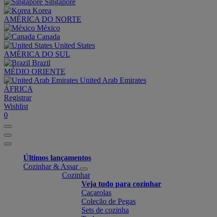
Singapore
Korea
AMÉRICA DO NORTE
México
Canada
United States
AMÉRICA DO SUL
Brazil
MÉDIO ORIENTE
United Arab Emirates
ÁFRICA
Registrar
Wishlist
0
Últimos lançamentos
Cozinhar & Assar
Cozinhar
Veja tudo para cozinhar
Caçarolas
Coleção de Pegas
Sets de cozinha