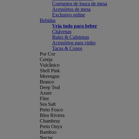
Conjuntos de louça de mesa
Acessórios de mesa
Exclusivo online
Bebidas
Veja tudo para beber
Chávenas
Bules & Cafeteiras
Acessórios para vinho
Taças & Copos
Por Cor
Cereja
Vulcânico
Shell Pink
Merengue
Branco
Deep Teal
Azure
Flint
Sea Salt
Preto Fosco
Bleu Riviera
Chambray
Preto Onyx
Bamboo
Nectar