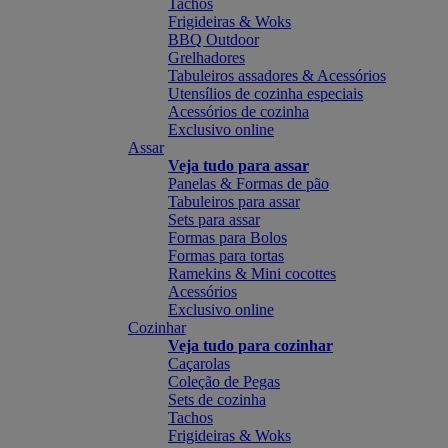
Tachos
Frigideiras & Woks
BBQ Outdoor
Grelhadores
Tabuleiros assadores & Acessórios
Utensílios de cozinha especiais
Acessórios de cozinha
Exclusivo online
Assar
Veja tudo para assar
Panelas & Formas de pão
Tabuleiros para assar
Sets para assar
Formas para Bolos
Formas para tortas
Ramekins & Mini cocottes
Acessórios
Exclusivo online
Cozinhar
Veja tudo para cozinhar
Caçarolas
Coleção de Pegas
Sets de cozinha
Tachos
Frigideiras & Woks