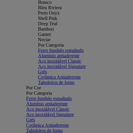
Branco
Bleu Riviera
Preto Onyx
Shell Pink
Deep Teal
Bamboo
Garnet
Nectar
Por Categoria
Ferro fundido esmaltado
Alumínio antiaderente
Aço inoxidável Classic
Aço inoxidável Signature
Grés
Cerâmica Antiaderente
Tabuleiros de forno
Por Cor
Por Categoria
Ferro fundido esmaltado
Alumínio antiaderente
Aço inoxidável Classic
Aço inoxidável Signature
Grés
Cerâmica Antiaderente
Tabuleiros de forno