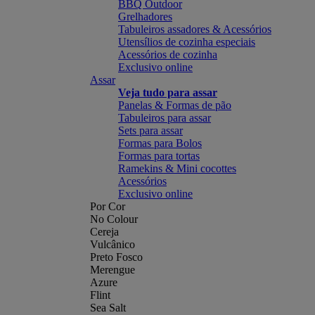
BBQ Outdoor
Grelhadores
Tabuleiros assadores & Acessórios
Utensílios de cozinha especiais
Acessórios de cozinha
Exclusivo online
Assar
Veja tudo para assar
Panelas & Formas de pão
Tabuleiros para assar
Sets para assar
Formas para Bolos
Formas para tortas
Ramekins & Mini cocottes
Acessórios
Exclusivo online
Por Cor
No Colour
Cereja
Vulcânico
Preto Fosco
Merengue
Azure
Flint
Sea Salt