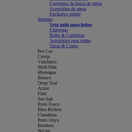
Conjuntos de louça de mesa
Acessórios de mesa
Exclusivo online
Bebidas
Veja tudo para beber
Chávenas
Bules & Cafeteiras
Acessórios para vinho
Taças & Copos
Por Cor
Cereja
Vulcânico
Shell Pink
Merengue
Branco
Deep Teal
Azure
Flint
Sea Salt
Preto Fosco
Bleu Riviera
Chambray
Preto Onyx
Bamboo
Nectar