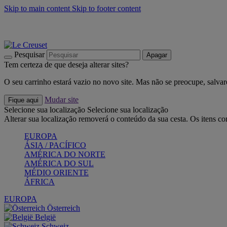
Skip to main content
Skip to footer content
Últimas unidades: poupe até -40%:
Compre já
Churrascos e piquenique: Cria o seu verão com a Le Creuset
Co
Descubra a coleção Jardin e Pétala
Compre já
Pesquisar
Apagar
Tem certeza de que deseja alterar sites?
O seu carrinho estará vazio no novo site. Mas não se preocupe, salvar
Mudar site
Fique aqui
Selecione sua localização
Selecione sua localização
Alterar sua localização removerá o conteúdo da sua cesta. Os itens c
EUROPA
ÁSIA / PACÍFICO
AMÉRICA DO NORTE
AMÉRICA DO SUL
MÉDIO ORIENTE
ÁFRICA
EUROPA
Österreich
België
Schweiz