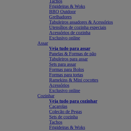
Tachos
Frigideiras & Woks
BBQ Outdoor
Grelhadores
Tabuleiros assadores & Acessórios
Utensílios de cozinha especiais
Acessórios de cozinha
Exclusivo online
Assar
Veja tudo para assar
Panelas & Formas de pão
Tabuleiros para assar
Sets para assar
Formas para Bolos
Formas para tortas
Ramekins & Mini cocottes
Acessórios
Exclusivo online
Cozinhar
Veja tudo para cozinhar
Caçarolas
Coleção de Pegas
Sets de cozinha
Tachos
Frigideiras & Woks