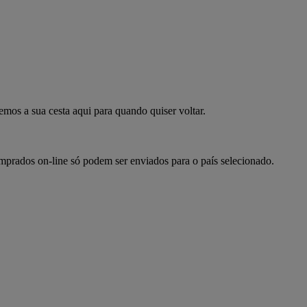
mpre já
emos a sua cesta aqui para quando quiser voltar.
omprados on-line só podem ser enviados para o país selecionado.