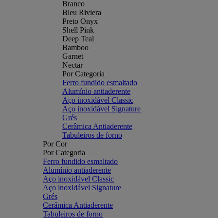
Branco
Bleu Riviera
Preto Onyx
Shell Pink
Deep Teal
Bamboo
Garnet
Nectar
Por Categoria
Ferro fundido esmaltado
Alumínio antiaderente
Aço inoxidável Classic
Aço inoxidável Signature
Grés
Cerâmica Antiaderente
Tabuleiros de forno
Por Cor
Por Categoria
Ferro fundido esmaltado
Alumínio antiaderente
Aço inoxidável Classic
Aço inoxidável Signature
Grés
Cerâmica Antiaderente
Tabuleiros de forno