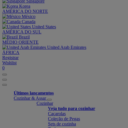
Singapore
Korea
AMÉRICA DO NORTE
México
Canada
United States
AMÉRICA DO SUL
Brazil
MÉDIO ORIENTE
United Arab Emirates
ÁFRICA
Registrar
Wishlist
0
Últimos lançamentos
Cozinhar & Assar
Cozinhar
Veja tudo para cozinhar
Caçarolas
Coleção de Pegas
Sets de cozinha