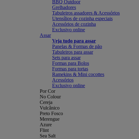
BBQ Outdoor
Grelhadores
Tabuleiros assadores & Acessórios
Utensílios de cozinha especiais
Acessórios de cozinha
Exclusivo online
Assar
Veja tudo para assar
Panelas & Formas de pão
Tabuleiros para assar
Sets para assar
Formas para Bolos
Formas para tortas
Ramekins & Mini cocottes
Acessórios
Exclusivo online
Por Cor
No Colour
Cereja
Vulcânico
Preto Fosco
Merengue
Azure
Flint
Sea Salt