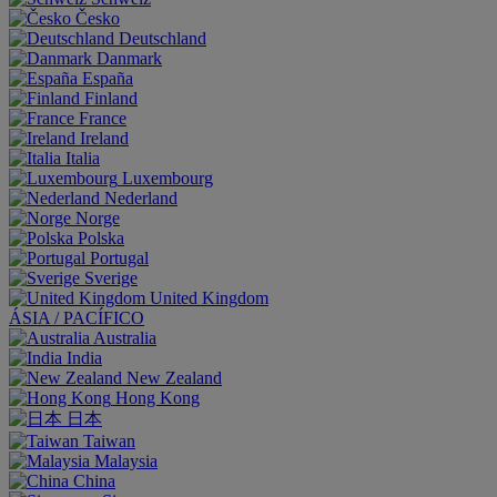
Česko
Deutschland
Danmark
España
Finland
France
Ireland
Italia
Luxembourg
Nederland
Norge
Polska
Portugal
Sverige
United Kingdom
ÁSIA / PACÍFICO
Australia
India
New Zealand
Hong Kong
日本
Taiwan
Malaysia
China