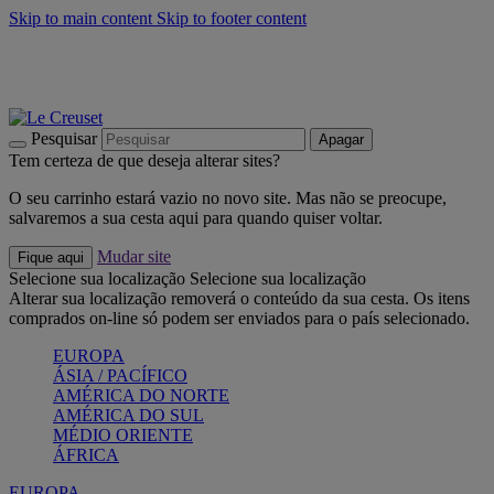
Skip to main content
Skip to footer content
Últimas unidades: poupe até -40%:
Compre já
Churrascos e piquenique: Cria o seu verão com a Le Creuset
Compre já
Descubra a coleção Jardin e Pétala
Compre já
Pesquisar
Apagar
Tem certeza de que deseja alterar sites?
O seu carrinho estará vazio no novo site. Mas não se preocupe,
salvaremos a sua cesta aqui para quando quiser voltar.
Mudar site
Fique aqui
Selecione sua localização
Selecione sua localização
Alterar sua localização removerá o conteúdo da sua cesta. Os itens
comprados on-line só podem ser enviados para o país selecionado.
EUROPA
ÁSIA / PACÍFICO
AMÉRICA DO NORTE
AMÉRICA DO SUL
MÉDIO ORIENTE
ÁFRICA
EUROPA