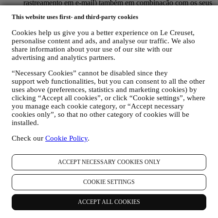
rastreamento em e-mail) também em combinação com os seus
dados e preferências recolhidas assim que subscrever as
This website uses first- and third-party cookies
nossas comunicações de marketing personalizadas. Usaremos
essas informações para gerir nossa publicidade em outros
Cookies help us give you a better experience on Le Creuset,
sites, conceder acesso a conteúdo específico, adaptar o
personalise content and ads, and analyse our traffic. We also
conteúdo ou as ofertas que vê no site ou, se concordar em
share information about your use of our site with our
assinar as nossas comunicações de marketing, enviar
advertising and analytics partners.
comunicação / mensagem relevantes que achamos que pode
gostar. Não haverá outros efeitos. O uso de cookies está
“Necessary Cookies” cannot be disabled since they
sujeito ao seu consentimento. Se não desejar que essas
support web functionalities, but you can consent to all the other
uses above (preferences, statistics and marketing cookies) by
informações sejam usadas para enviar anúncios, conteúdos ou
clicking “Accept all cookies”, or click “Cookie settings”, where
comunicações com base em interesses, pode limitar o uso das
you manage each cookie category, or “Accept necessary
informações sobre suas ações online, gerindo a configuração
cookies only”, so that no other category of cookies will be
dos cookies (no entanto, lembre-se de que certos cookies são
installed.
necessários para o uso o site). No entanto, isso não impede
que continue a receber anúncios, ofertas ou comunicações.
Check our
Cookie Policy
.
Assim, continuará a receber anúncios, ofertas ou
comunicações genéricas. Para mais informações sobre como
usamos os cookies e como pode removê-los, visite nossa
ACCEPT NECESSARY COOKIES ONLY
Política de Cookies
aqui
.
AVALIAÇÃO DOS PRODUTOS. Caso tenha adquirido um
COOKIE SETTINGS
dos nossos produtos, podemos enviar um e-mail solicitando a
revisão dos seus produtos. Estamos interessados ​​nas análises
ACCEPT ALL COOKIES
de produtos dos nossos clientes (se desejam fornecer essas
informações) para melhorar constantemente os nossos