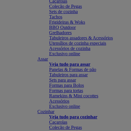
Caçarolas
Coleção de Pegas
Sets de cozinha
Tachos
Frigideiras & Woks
BBQ Outdoor
Grelhadores
Tabuleiros assadores & Acessórios
Utensílios de cozinha especiais
Acessórios de cozinha
Exclusivo online
Assar
Veja tudo para assar
Panelas & Formas de pão
Tabuleiros para assar
Sets para assar
Formas para Bolos
Formas para tortas
Ramekins & Mini cocottes
Acessórios
Exclusivo online
Cozinhar
Veja tudo para cozinhar
Caçarolas
Coleção de Pegas