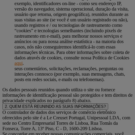
exemplo, identificadores on-line - como seu endereço IP,
versão do navegador, sistema operacional, duração da visita,
usuário que retorna, origem geográfica), reunidos durante as
suas visitas ao site (se você é um usuário registrado ou não),
usando registros e / ou tecnologias de rastreamento como
“cookies” e tecnologias semelhantes (incluindo pixels de
rastreamento em e-mail), para melhorar nossos serviços e
anúncios ou para nossa análise estatística - na maioria dos
casos, nós não conseguiremos identificá-lo com essas
informações técnicas. Para obter informações sobre coleta de
dados através de cookies, consulte nossa Política de Cookies
aqui
.
seus comentários, solicitações, reclamações, perguntas ou
interações connosco (por exemplo, suas mensagens, chats,
posts em redes sociais, e-mails ou telefonemas).
Os dados pessoais reunidos quando utiliza o site ou fornece
informações de identificação pessoal são protegidos e tem direitos de
privacidade explicados no parágrafo 8) abaixo.
2. QUEM ESTÁ REUNINDO AS SUAS INFORMAÇÕES?
O controlador de dados dos serviços de comércio eletrônico
oferecidos pelo site é a Le Creuset Portugal, Unipessoal LDA, com
sede no Centro Empresarial Torres de Lisboa, Rua Tomás da
Fonseca, Torre A, 13º Piso, C - D, 1600-209 Lisboa.
Se concordar em receber nossas comunicações comerciais, você