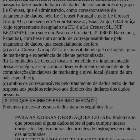
passará a fazer parte do banco de dados de consumidores do grupo
Le Creuset, que é administrado, como corresponsáveis do
tratamento de dados, pela Le Creuset Portugal e pelo Le Creuset
Group AG, com sede em Neuhofstrasse 4 , Baar, Zugo, 6340 Suíça
(cujo representante designado na EU é a Le Creuset SL, NIF
B62153630, com sede em Paseo de Gracia 9, 2º, 08007 Barcelona,
Espanha), com base num acordo de corresponsabilidade pelo
tratamento de dados, que essencialmente confere
(a) ao Le Creuset Group AG a responsabilidade pela estratégia geral
de marketing e experiência de cliente personalizada;
(b) às entidades Le Creuset locais o benefício e a implementação
dessa estratégia, assim como o desenvolvimento independente de
comunicações/iniciativas de marketing a nível local (dentro de um
país específico);
(c) ambos os corresponsáveis pelo tratamento de dados terão de dar
resposta aos pedidos relativos aos direitos dos titulares dos dados
pessoais.
3. POR QUE REUNIMOS ESTA INFORMAÇÃO?
Podemos processar os seus dados para os seguintes fins:
PARA AS NOSSAS OBRIGAÇÕES LEGAIS. Podemos ter
que processar alguns dados sobre si para cumprir nossas
obrigações legais e outras decorrentes de instruções recebidas
das autoridades.
PARA CRIAR UMA CONTA LE CREUSET. Usaremos os