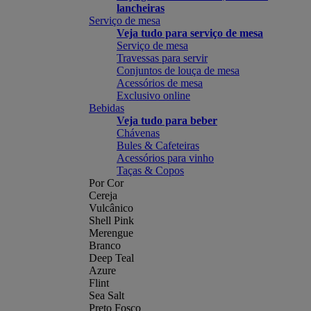
lancheiras
Serviço de mesa
Veja tudo para serviço de mesa
Serviço de mesa
Travessas para servir
Conjuntos de louça de mesa
Acessórios de mesa
Exclusivo online
Bebidas
Veja tudo para beber
Chávenas
Bules & Cafeteiras
Acessórios para vinho
Taças & Copos
Por Cor
Cereja
Vulcânico
Shell Pink
Merengue
Branco
Deep Teal
Azure
Flint
Sea Salt
Preto Fosco