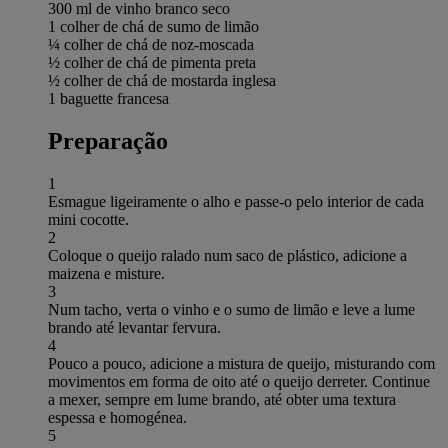
300 ml de vinho branco seco
1 colher de chá de sumo de limão
¼ colher de chá de noz-moscada
½ colher de chá de pimenta preta
½ colher de chá de mostarda inglesa
1 baguette francesa
Preparação
1
Esmague ligeiramente o alho e passe-o pelo interior de cada
mini cocotte.
2
Coloque o queijo ralado num saco de plástico, adicione a
maizena e misture.
3
Num tacho, verta o vinho e o sumo de limão e leve a lume
brando até levantar fervura.
4
Pouco a pouco, adicione a mistura de queijo, misturando com
movimentos em forma de oito até o queijo derreter. Continue
a mexer, sempre em lume brando, até obter uma textura
espessa e homogénea.
5