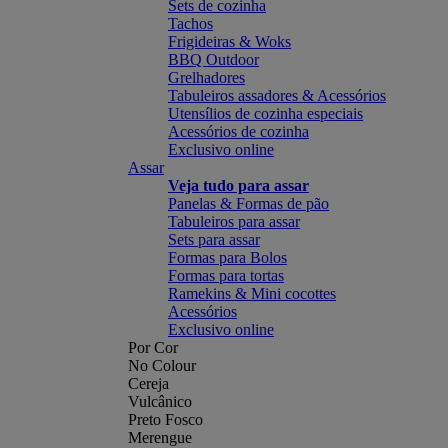
Sets de cozinha
Tachos
Frigideiras & Woks
BBQ Outdoor
Grelhadores
Tabuleiros assadores & Acessórios
Utensílios de cozinha especiais
Acessórios de cozinha
Exclusivo online
Assar
Veja tudo para assar
Panelas & Formas de pão
Tabuleiros para assar
Sets para assar
Formas para Bolos
Formas para tortas
Ramekins & Mini cocottes
Acessórios
Exclusivo online
Por Cor
No Colour
Cereja
Vulcânico
Preto Fosco
Merengue