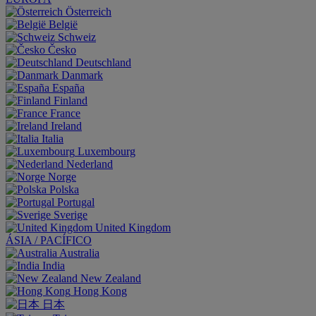
Österreich
België
Schweiz
Česko
Deutschland
Danmark
España
Finland
France
Ireland
Italia
Luxembourg
Nederland
Norge
Polska
Portugal
Sverige
United Kingdom
ÁSIA / PACÍFICO
Australia
India
New Zealand
Hong Kong
日本