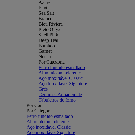
Azure
Flint
Sea Salt
Branco
Bleu Riviera
Preto Onyx
Shell Pink
Deep Teal
Bamboo
Garnet
Nectar
Por Categoria
Ferro fundido esmaltado
Alumínio antiaderente
Aço inoxidável Classic
Aço inoxidável Signature
Grés
Cerâmica Antiaderente
Tabuleiros de forno
Por Cor
Por Categoria
Ferro fundido esmaltado
Alumínio antiaderente
Aço inoxidável Classic
Aço inoxidável Signature