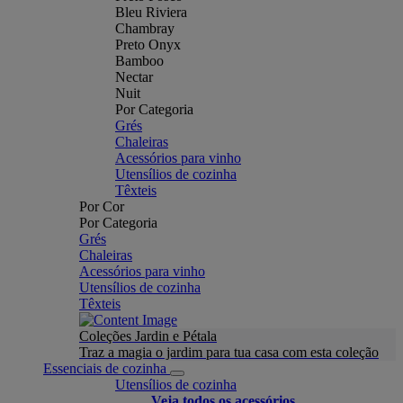
Bleu Riviera
Chambray
Preto Onyx
Bamboo
Nectar
Nuit
Por Categoria
Grés
Chaleiras
Acessórios para vinho
Utensílios de cozinha
Têxteis
Por Cor
Por Categoria
Grés
Chaleiras
Acessórios para vinho
Utensílios de cozinha
Têxteis
Coleções Jardin e Pétala
Traz a magia o jardim para tua casa com esta coleção
Essenciais de cozinha
Utensílios de cozinha
Veja todos os acessórios