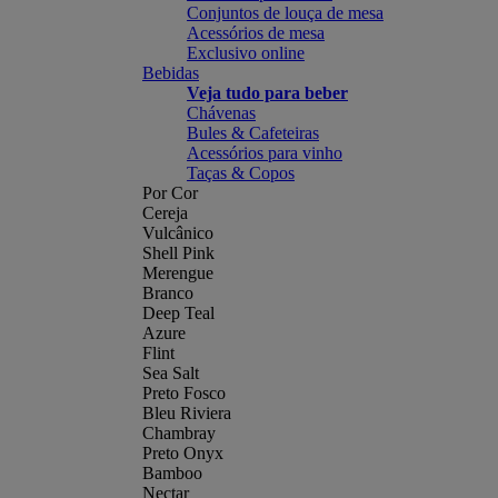
Conjuntos de louça de mesa
Acessórios de mesa
Exclusivo online
Bebidas
Veja tudo para beber
Chávenas
Bules & Cafeteiras
Acessórios para vinho
Taças & Copos
Por Cor
Cereja
Vulcânico
Shell Pink
Merengue
Branco
Deep Teal
Azure
Flint
Sea Salt
Preto Fosco
Bleu Riviera
Chambray
Preto Onyx
Bamboo
Nectar