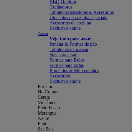
BBQ Outdoor
Grelhadores
Tabuleiros assadores & Acessórios
Utensílios de cozinha especiais
Acessórios de cozinha
Exclusivo online
Assar
Veja tudo para assar
Panelas & Formas de pão
Tabuleiros para assar
Sets para assar
Formas para Bolos
Formas para tortas
Ramekins & Mini cocottes
Acessórios
Exclusivo online
Por Cor
No Colour
Cereja
Vulcânico
Preto Fosco
Merengue
Azure
Flint
Sea Salt