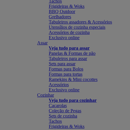
Tachos
Frigideiras & Woks
BBQ Outdoor
Grelhadores
Tabuleiros assadores & Acessórios
Utensílios de cozinha especiais
Acessórios de cozinha
Exclusivo online
Assar
Veja tudo para assar
Panelas & Formas de pão
Tabuleiros para assar
Sets para assar
Formas para Bolos
Formas para tortas
Ramekins & Mini cocottes
Acessórios
Exclusivo online
Cozinhar
Veja tudo para cozinhar
Caçarolas
Coleção de Pegas
Sets de cozinha
Tachos
Frigideiras & Woks