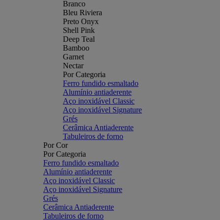
Branco
Bleu Riviera
Preto Onyx
Shell Pink
Deep Teal
Bamboo
Garnet
Nectar
Por Categoria
Ferro fundido esmaltado
Alumínio antiaderente
Aço inoxidável Classic
Aço inoxidável Signature
Grés
Cerâmica Antiaderente
Tabuleiros de forno
Por Cor
Por Categoria
Ferro fundido esmaltado
Alumínio antiaderente
Aço inoxidável Classic
Aço inoxidável Signature
Grés
Cerâmica Antiaderente
Tabuleiros de forno