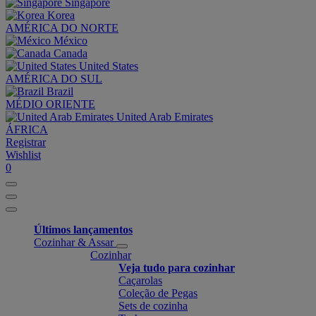
Singapore
Korea
AMÉRICA DO NORTE
México
Canada
United States
AMÉRICA DO SUL
Brazil
MÉDIO ORIENTE
United Arab Emirates
ÁFRICA
Registrar
Wishlist
0
Últimos lançamentos
Cozinhar & Assar
Cozinhar
Veja tudo para cozinhar
Caçarolas
Coleção de Pegas
Sets de cozinha