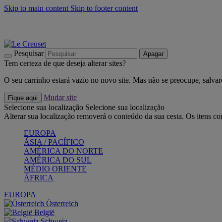
Skip to main content
Skip to footer content
Últimas unidades: poupe até -40%:
Compre já
Churrascos e piquenique: Cria o seu verão com a Le Creuset
Co
Descubra a coleção Jardin e Pétala
Compre já
Pesquisar
Apagar
Tem certeza de que deseja alterar sites?
O seu carrinho estará vazio no novo site. Mas não se preocupe, salvar
Mudar site
Fique aqui
Selecione sua localização
Selecione sua localização
Alterar sua localização removerá o conteúdo da sua cesta. Os itens c
EUROPA
ÁSIA / PACÍFICO
AMÉRICA DO NORTE
AMÉRICA DO SUL
MÉDIO ORIENTE
ÁFRICA
EUROPA
Österreich
België
Schweiz