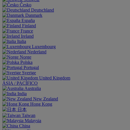
Česko
Deutschland
Danmark
España
Finland
France
Ireland
Italia
Luxembourg
Nederland
Norge
Polska
Portugal
Sverige
United Kingdom
ÁSIA / PACÍFICO
Australia
India
New Zealand
Hong Kong
日本
Taiwan
Malaysia
China