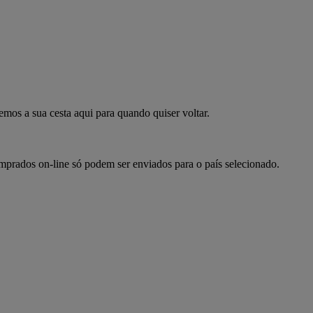
mpre já
emos a sua cesta aqui para quando quiser voltar.
omprados on-line só podem ser enviados para o país selecionado.