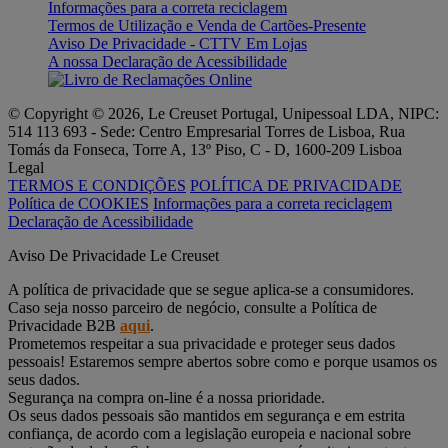
Informações para a correta reciclagem
Termos de Utilização e Venda de Cartões-Presente
Aviso De Privacidade - CTTV Em Lojas
A nossa Declaração de Acessibilidade
© Copyright © 2026, Le Creuset Portugal, Unipessoal LDA, NIPC:
514 113 693 - Sede: Centro Empresarial Torres de Lisboa, Rua
Tomás da Fonseca, Torre A, 13º Piso, C - D, 1600-209 Lisboa
Legal
TERMOS E CONDIÇÕES
POLÍTICA DE PRIVACIDADE
Política de COOKIES
Informações para a correta reciclagem
Declaração de Acessibilidade
Aviso De Privacidade Le Creuset
A política de privacidade que se segue aplica-se a consumidores.
Caso seja nosso parceiro de negócio, consulte a Política de
Privacidade B2B
aqui
.
Prometemos respeitar a sua privacidade e proteger seus dados
pessoais! Estaremos sempre abertos sobre como e porque usamos os
seus dados.
Segurança na compra on-line é a nossa prioridade.
Os seus dados pessoais são mantidos em segurança e em estrita
confiança, de acordo com a legislação europeia e nacional sobre