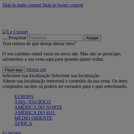
Skip to main content
Skip to footer content
Últimas unidades: poupe até -40%:
Compre já
Churrascos e piquenique: Cria o seu verão com a Le Creuset
Compre já
Descubra a coleção Jardin e Pétala
Compre já
Pesquisar
Apagar
Tem certeza de que deseja alterar sites?
O seu carrinho estará vazio no novo site. Mas não se preocupe,
salvaremos a sua cesta aqui para quando quiser voltar.
Mudar site
Fique aqui
Selecione sua localização
Selecione sua localização
Alterar sua localização removerá o conteúdo da sua cesta. Os itens
comprados on-line só podem ser enviados para o país selecionado.
EUROPA
ÁSIA / PACÍFICO
AMÉRICA DO NORTE
AMÉRICA DO SUL
MÉDIO ORIENTE
ÁFRICA
EUROPA