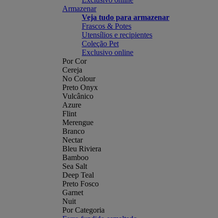
Armazenar
Veja tudo para armazenar
Frascos & Potes
Utensílios e recipientes
Coleção Pet
Exclusivo online
Por Cor
Cereja
No Colour
Preto Onyx
Vulcânico
Azure
Flint
Merengue
Branco
Nectar
Bleu Riviera
Bamboo
Sea Salt
Deep Teal
Preto Fosco
Garnet
Nuit
Por Categoria