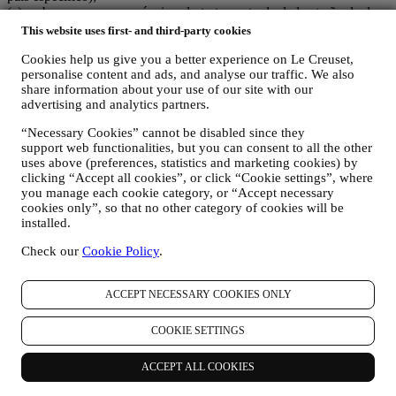
(c) ambos os corresponsáveis pelo tratamento de dados terão de dar
resposta aos pedidos relativos aos direitos dos titulares dos dados
This website uses first- and third-party cookies
pessoais.
Cookies help us give you a better experience on Le Creuset,
3. POR QUE REUNIMOS ESTA INFORMAÇÃO?
personalise content and ads, and analyse our traffic. We also
Podemos processar os seus dados para os seguintes fins:
share information about your use of our site with our
advertising and analytics partners.
PARA AS NOSSAS OBRIGAÇÕES LEGAIS. Podemos ter
que processar alguns dados sobre si para cumprir nossas
“Necessary Cookies” cannot be disabled since they
obrigações legais e outras decorrentes de instruções recebidas
support web functionalities, but you can consent to all the other
das autoridades.
uses above (preferences, statistics and marketing cookies) by
PARA CRIAR UMA CONTA LE CREUSET. Usaremos os
clicking “Accept all cookies”, or click “Cookie settings”, where
seus dados para criar uma conta Le Creuset que lhe dará
you manage each cookie category, or “Accept necessary
acesso a uma série de vantagens dedicadas a usuários
cookies only”, so that no other category of cookies will be
registrados, para aproveitar melhor os nossos serviços, como
installed.
check-out mais rápido, guardar vários endereços de entrega,
Check our
Cookie Policy
.
visualizar e acompanhar pedidos. Esta atividade de
processamento é necessária pois permite-nos fornecer-lhe
estes depois de se tornar titular de uma conta Le Creuset.
ACCEPT NECESSARY COOKIES ONLY
GERIR AS SUAS ENCOMENDAS E FORNECER
NOSSOS PRODUTOS, SERVIÇOS E ASSISTÊNCIA.
Usaremos os seus dados para gerir o nosso relacionamento
COOKIE SETTINGS
contratual consigo, as suas compras de produtos no sitee/ou
nas nossas lojas Le Creuset, do seu uso do site, qualquer
ACCEPT ALL COOKIES
assistência pós-venda subsequente ou a sua participação nos
nossos concursos. Podemos ter que processar alguns dados