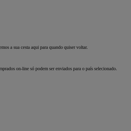
mpre já
emos a sua cesta aqui para quando quiser voltar.
omprados on-line só podem ser enviados para o país selecionado.