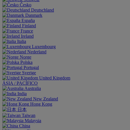
Česko
Deutschland
Danmark
España
Finland
France
Ireland
Italia
Luxembourg
Nederland
Norge
Polska
Portugal
Sverige
United Kingdom
ÁSIA / PACÍFICO
Australia
India
New Zealand
Hong Kong
日本
Taiwan
Malaysia
China