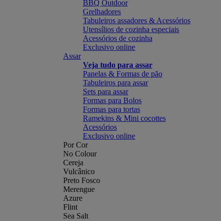
BBQ Outdoor
Grelhadores
Tabuleiros assadores & Acessórios
Utensílios de cozinha especiais
Acessórios de cozinha
Exclusivo online
Assar
Veja tudo para assar
Panelas & Formas de pão
Tabuleiros para assar
Sets para assar
Formas para Bolos
Formas para tortas
Ramekins & Mini cocottes
Acessórios
Exclusivo online
Por Cor
No Colour
Cereja
Vulcânico
Preto Fosco
Merengue
Azure
Flint
Sea Salt