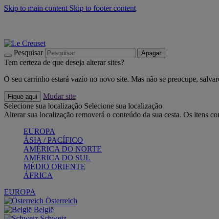
Skip to main content
Skip to footer content
Últimas unidades: poupe até -40%:
Compre já
Churrascos e piquenique: Cria o seu verão com a Le Creuset
Co
Descubra a coleção Jardin e Pétala
Compre já
Pesquisar
Apagar
Tem certeza de que deseja alterar sites?
O seu carrinho estará vazio no novo site. Mas não se preocupe, salvar
Mudar site
Fique aqui
Selecione sua localização
Selecione sua localização
Alterar sua localização removerá o conteúdo da sua cesta. Os itens c
EUROPA
ÁSIA / PACÍFICO
AMÉRICA DO NORTE
AMÉRICA DO SUL
MÉDIO ORIENTE
ÁFRICA
EUROPA
Österreich
België
Schweiz