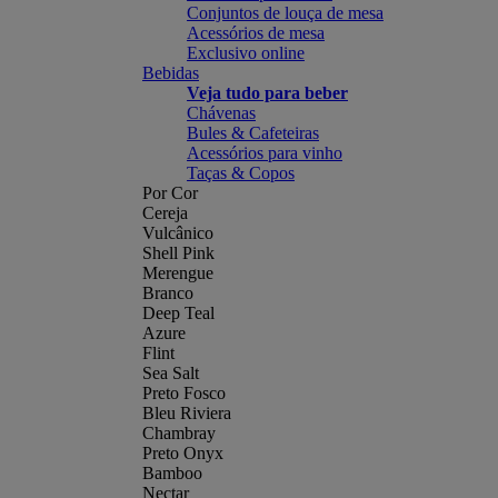
Conjuntos de louça de mesa
Acessórios de mesa
Exclusivo online
Bebidas
Veja tudo para beber
Chávenas
Bules & Cafeteiras
Acessórios para vinho
Taças & Copos
Por Cor
Cereja
Vulcânico
Shell Pink
Merengue
Branco
Deep Teal
Azure
Flint
Sea Salt
Preto Fosco
Bleu Riviera
Chambray
Preto Onyx
Bamboo
Nectar