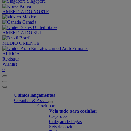
Singapore
Korea
AMÉRICA DO NORTE
México
Canada
United States
AMÉRICA DO SUL
Brazil
MÉDIO ORIENTE
United Arab Emirates
ÁFRICA
Registrar
Wishlist
0
Últimos lançamentos
Cozinhar & Assar
Cozinhar
Veja tudo para cozinhar
Caçarolas
Coleção de Pegas
Sets de cozinha