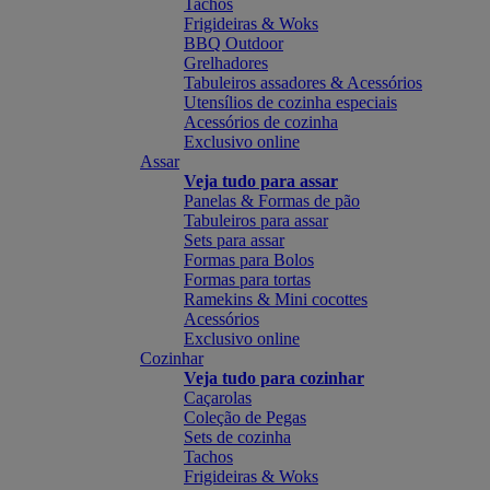
Tachos
Frigideiras & Woks
BBQ Outdoor
Grelhadores
Tabuleiros assadores & Acessórios
Utensílios de cozinha especiais
Acessórios de cozinha
Exclusivo online
Assar
Veja tudo para assar
Panelas & Formas de pão
Tabuleiros para assar
Sets para assar
Formas para Bolos
Formas para tortas
Ramekins & Mini cocottes
Acessórios
Exclusivo online
Cozinhar
Veja tudo para cozinhar
Caçarolas
Coleção de Pegas
Sets de cozinha
Tachos
Frigideiras & Woks