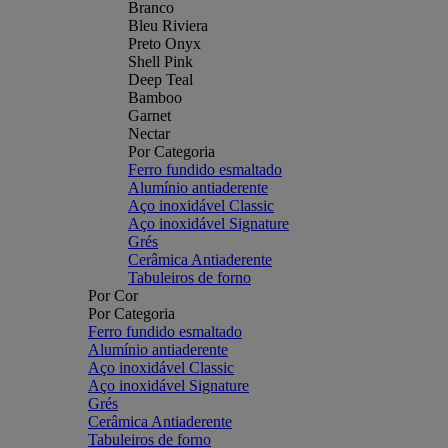
Branco
Bleu Riviera
Preto Onyx
Shell Pink
Deep Teal
Bamboo
Garnet
Nectar
Por Categoria
Ferro fundido esmaltado
Alumínio antiaderente
Aço inoxidável Classic
Aço inoxidável Signature
Grés
Cerâmica Antiaderente
Tabuleiros de forno
Por Cor
Por Categoria
Ferro fundido esmaltado
Alumínio antiaderente
Aço inoxidável Classic
Aço inoxidável Signature
Grés
Cerâmica Antiaderente
Tabuleiros de forno