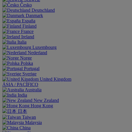
Česko
Deutschland
Danmark
España
Finland
France
Ireland
Italia
Luxembourg
Nederland
Norge
Polska
Portugal
Sverige
United Kingdom
ÁSIA / PACÍFICO
Australia
India
New Zealand
Hong Kong
日本
Taiwan
Malaysia
China