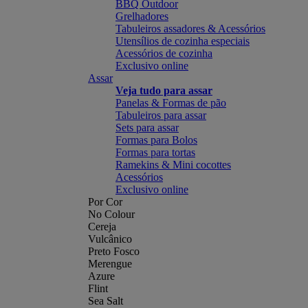
BBQ Outdoor
Grelhadores
Tabuleiros assadores & Acessórios
Utensílios de cozinha especiais
Acessórios de cozinha
Exclusivo online
Assar
Veja tudo para assar
Panelas & Formas de pão
Tabuleiros para assar
Sets para assar
Formas para Bolos
Formas para tortas
Ramekins & Mini cocottes
Acessórios
Exclusivo online
Por Cor
No Colour
Cereja
Vulcânico
Preto Fosco
Merengue
Azure
Flint
Sea Salt