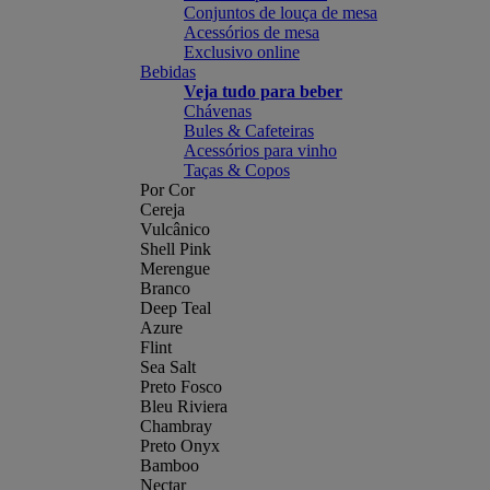
Conjuntos de louça de mesa
Acessórios de mesa
Exclusivo online
Bebidas
Veja tudo para beber
Chávenas
Bules & Cafeteiras
Acessórios para vinho
Taças & Copos
Por Cor
Cereja
Vulcânico
Shell Pink
Merengue
Branco
Deep Teal
Azure
Flint
Sea Salt
Preto Fosco
Bleu Riviera
Chambray
Preto Onyx
Bamboo
Nectar