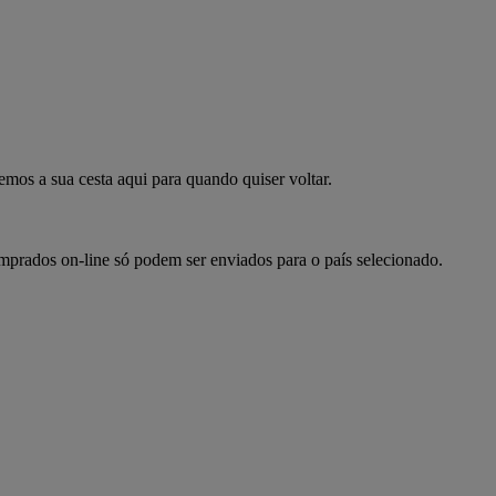
mpre já
emos a sua cesta aqui para quando quiser voltar.
omprados on-line só podem ser enviados para o país selecionado.