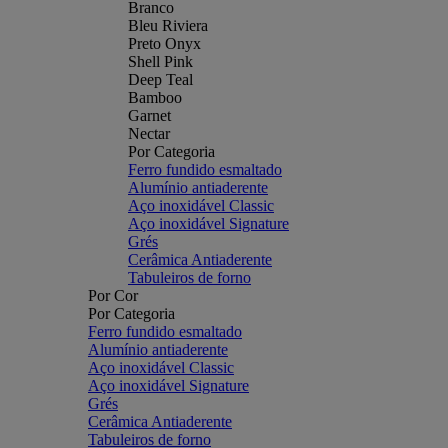
Branco
Bleu Riviera
Preto Onyx
Shell Pink
Deep Teal
Bamboo
Garnet
Nectar
Por Categoria
Ferro fundido esmaltado
Alumínio antiaderente
Aço inoxidável Classic
Aço inoxidável Signature
Grés
Cerâmica Antiaderente
Tabuleiros de forno
Por Cor
Por Categoria
Ferro fundido esmaltado
Alumínio antiaderente
Aço inoxidável Classic
Aço inoxidável Signature
Grés
Cerâmica Antiaderente
Tabuleiros de forno