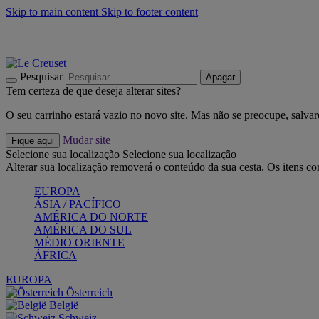
Skip to main content
Skip to footer content
Últimas unidades: poupe até -40%:
Compre já
Churrascos e piquenique: Cria o seu verão com a Le Creuset
Co
Descubra a coleção Jardin e Pétala
Compre já
Pesquisar
Apagar
Tem certeza de que deseja alterar sites?
O seu carrinho estará vazio no novo site. Mas não se preocupe, salvar
Mudar site
Fique aqui
Selecione sua localização
Selecione sua localização
Alterar sua localização removerá o conteúdo da sua cesta. Os itens c
EUROPA
ÁSIA / PACÍFICO
AMÉRICA DO NORTE
AMÉRICA DO SUL
MÉDIO ORIENTE
ÁFRICA
EUROPA
Österreich
België
Schweiz