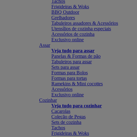
Tachos
Frigideiras & Woks
BBQ Outdoor
Grelhadores
Tabuleiros assadores & Acessórios
Utensílios de cozinha especiais
Acessórios de cozinha
Exclusivo online
Assar
Veja tudo para assar
Panelas & Formas de pão
Tabuleiros para assar
Sets para assar
Formas para Bolos
Formas para tortas
Ramekins & Mini cocottes
Acessórios
Exclusivo online
Cozinhar
Veja tudo para cozinhar
Caçarolas
Coleção de Pegas
Sets de cozinha
Tachos
Frigideiras & Woks