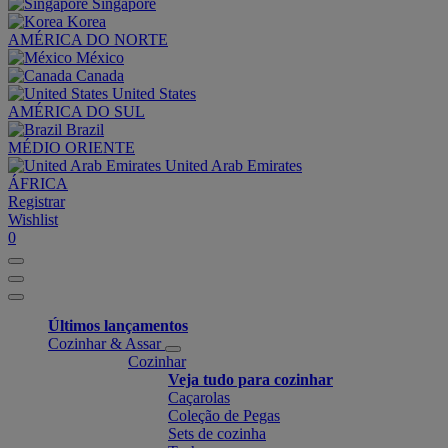
Singapore
Korea
AMÉRICA DO NORTE
México
Canada
United States
AMÉRICA DO SUL
Brazil
MÉDIO ORIENTE
United Arab Emirates
ÁFRICA
Registrar
Wishlist
0
Últimos lançamentos
Cozinhar & Assar
Cozinhar
Veja tudo para cozinhar
Caçarolas
Coleção de Pegas
Sets de cozinha