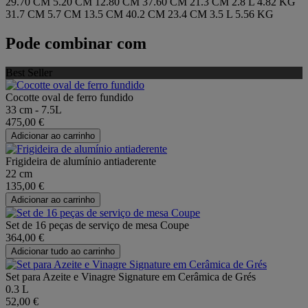
29.70 CM
5.20 CM
12.80 CM
37.60 CM
21.3 CM
2.8 L
4.82 KG
31.7 CM
5.7 CM
13.5 CM
40.2 CM
23.4 CM
3.5 L
5.56 KG
Pode combinar com
Best Seller
Cocotte oval de ferro fundido
33 cm - 7.5L
475,00 €
Adicionar ao carrinho
Frigideira de alumínio antiaderente
22 cm
135,00 €
Adicionar ao carrinho
Set de 16 peças de serviço de mesa Coupe
364,00 €
Adicionar tudo ao carrinho
Set para Azeite e Vinagre Signature em Cerâmica de Grés
0.3 L
52,00 €