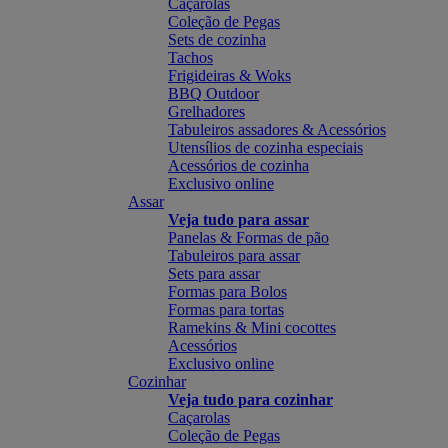
Caçarolas
Coleção de Pegas
Sets de cozinha
Tachos
Frigideiras & Woks
BBQ Outdoor
Grelhadores
Tabuleiros assadores & Acessórios
Utensílios de cozinha especiais
Acessórios de cozinha
Exclusivo online
Assar
Veja tudo para assar
Panelas & Formas de pão
Tabuleiros para assar
Sets para assar
Formas para Bolos
Formas para tortas
Ramekins & Mini cocottes
Acessórios
Exclusivo online
Cozinhar
Veja tudo para cozinhar
Caçarolas
Coleção de Pegas