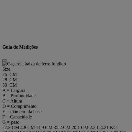
Guia de Medições
Size
26 CM
28 CM
30 CM
A = Largura
B = Profundidade
C = Altura
D = Comprimento
E = diâmetro da base
F = Capacidade
G = peso
27.8 CM
4.8 CM
11.9 CM
35.2 CM
20.1 CM
2.2 L
4.21 KG