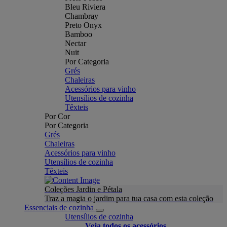
Bleu Riviera
Chambray
Preto Onyx
Bamboo
Nectar
Nuit
Por Categoria
Grés
Chaleiras
Acessórios para vinho
Utensílios de cozinha
Têxteis
Por Cor
Por Categoria
Grés
Chaleiras
Acessórios para vinho
Utensílios de cozinha
Têxteis
Coleções Jardin e Pétala
Traz a magia o jardim para tua casa com esta coleção
Essenciais de cozinha
Utensílios de cozinha
Veja todos os acessórios