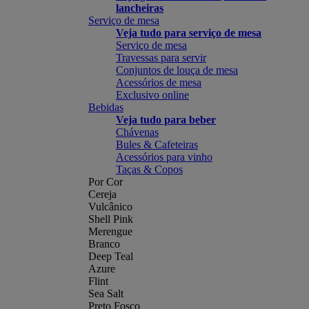
lancheiras
Serviço de mesa
Veja tudo para serviço de mesa
Serviço de mesa
Travessas para servir
Conjuntos de louça de mesa
Acessórios de mesa
Exclusivo online
Bebidas
Veja tudo para beber
Chávenas
Bules & Cafeteiras
Acessórios para vinho
Taças & Copos
Por Cor
Cereja
Vulcânico
Shell Pink
Merengue
Branco
Deep Teal
Azure
Flint
Sea Salt
Preto Fosco