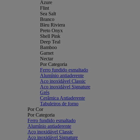
Azure
Flint
Sea Salt
Branco
Bleu Riviera
Preto Onyx
Shell Pink
Deep Teal
Bamboo
Garnet
Nectar
Por Categoria
Ferro fundido esmaltado
Alumínio antiaderente
Aço inoxidável Classic
Aço inoxidável Signature
Grés
Cerâmica Antiaderente
Tabuleiros de forno
Por Cor
Por Categoria
Ferro fundido esmaltado
Alumínio antiaderente
Aço inoxidável Classic
Aço inoxidável Signature