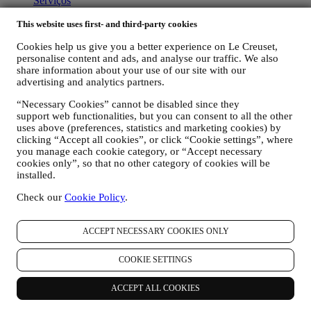
Serviços
Passatempo
This website uses first- and third-party cookies
Cartão-presente
Cookies help us give you a better experience on Le Creuset,
Sobre a Le Creuset
personalise content and ads, and analyse our traffic. We also
share information about your use of our site with our
Nossa herança
advertising and analytics partners.
Nosso Artesanato
Localizador de Boutiques Signature
“Necessary Cookies” cannot be disabled since they
Trabalhe connosco
support web functionalities, but you can consent to all the other
uses above (preferences, statistics and marketing cookies) by
Ajuda
clicking “Accept all cookies”, or click “Cookie settings”, where
you manage each cookie category, or “Accept necessary
Cuidado & Uso
cookies only”, so that no other category of cookies will be
Garantia
installed.
FAQs
Entrega e devoluções
Check our
Cookie Policy
.
Contate-nos
Direito de livre resolução
ACCEPT NECESSARY COOKIES ONLY
LEGAL
COOKIE SETTINGS
Termos e Condições
Política de Privacidade
ACCEPT ALL COOKIES
Política de Cookies
Informações para a correta reciclagem