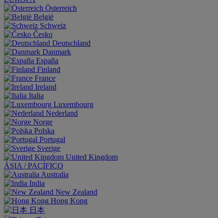
Österreich
België
Schweiz
Česko
Deutschland
Danmark
España
Finland
France
Ireland
Italia
Luxembourg
Nederland
Norge
Polska
Portugal
Sverige
United Kingdom
ÁSIA / PACÍFICO
Australia
India
New Zealand
Hong Kong
日本