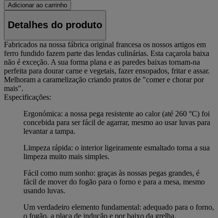
Adicionar ao carrinho
Detalhes do produto
Fabricados na nossa fábrica original francesa os nossos artigos em
ferro fundido fazem parte das lendas culinárias. Esta caçarola baixa
não é exceção. A sua forma plana e as paredes baixas tornam-na
perfeita para dourar carne e vegetais, fazer ensopados, fritar e assar.
Melhoram a caramelização criando pratos de "comer e chorar por
mais".
Especificações:
Ergonómica: a nossa pega resistente ao calor (até 260 °C) foi
concebida para ser fácil de agarrar, mesmo ao usar luvas para
levantar a tampa.
Limpeza rápida: o interior ligeiramente esmaltado torna a sua
limpeza muito mais simples.
Fácil como num sonho: graças às nossas pegas grandes, é
fácil de mover do fogão para o forno e para a mesa, mesmo
usando luvas.
Um verdadeiro elemento fundamental: adequado para o forno,
o fogão, a placa de indução e por baixo da grelha.