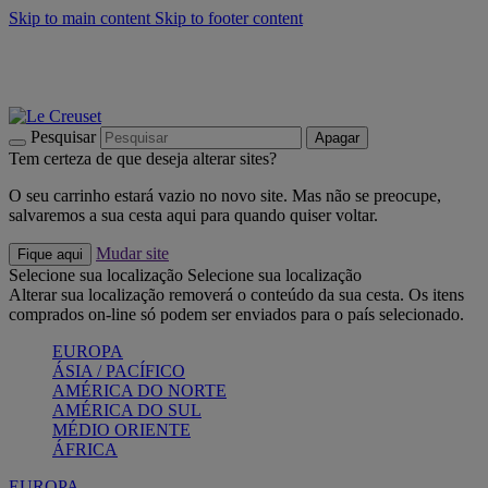
Skip to main content
Skip to footer content
Últimas unidades: poupe até -40%:
Compre já
Churrascos e piquenique: Cria o seu verão com a Le Creuset
Compre já
Descubra a coleção Jardin e Pétala
Compre já
Pesquisar
Apagar
Tem certeza de que deseja alterar sites?
O seu carrinho estará vazio no novo site. Mas não se preocupe,
salvaremos a sua cesta aqui para quando quiser voltar.
Mudar site
Fique aqui
Selecione sua localização
Selecione sua localização
Alterar sua localização removerá o conteúdo da sua cesta. Os itens
comprados on-line só podem ser enviados para o país selecionado.
EUROPA
ÁSIA / PACÍFICO
AMÉRICA DO NORTE
AMÉRICA DO SUL
MÉDIO ORIENTE
ÁFRICA
EUROPA