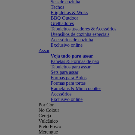
Sets de cozinha
Tachos
Frigideiras & Woks
BBQ Outdoor
Grelhadores
Tabuleiros assadores & Acessórios
Utensílios de cozinha especiais
Acessórios de cozinha
Exclusivo online
Assar
Veja tudo para assar
Panelas & Formas de pão
Tabuleiros para assar
Sets para assar
Formas para Bolos
Formas para tortas
Ramekins & Mini cocottes
Acessórios
Exclusivo online
Por Cor
No Colour
Cereja
Vulcânico
Preto Fosco
Merengue