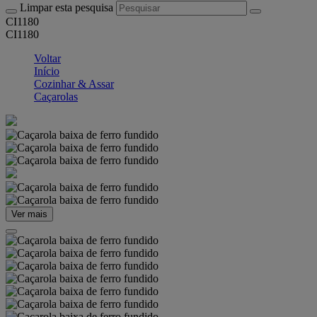
Limpar esta pesquisa
CI1180
CI1180
Voltar
Início
Cozinhar & Assar
Caçarolas
Ver mais