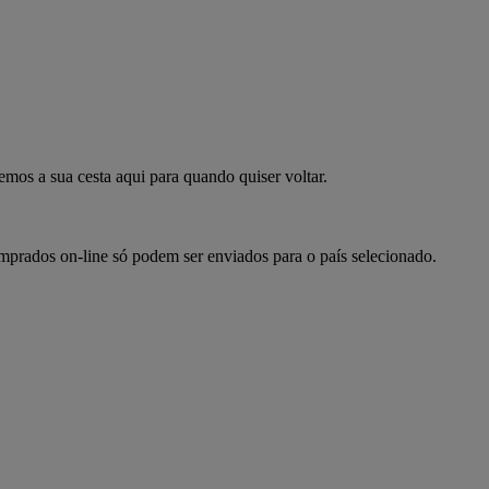
mpre já
emos a sua cesta aqui para quando quiser voltar.
omprados on-line só podem ser enviados para o país selecionado.