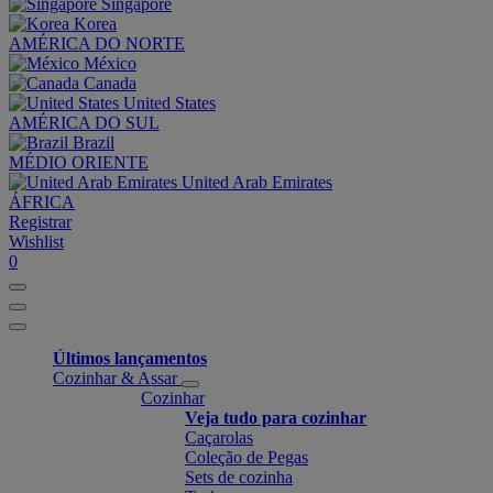
Singapore
Korea
AMÉRICA DO NORTE
México
Canada
United States
AMÉRICA DO SUL
Brazil
MÉDIO ORIENTE
United Arab Emirates
ÁFRICA
Registrar
Wishlist
0
Últimos lançamentos
Cozinhar & Assar
Cozinhar
Veja tudo para cozinhar
Caçarolas
Coleção de Pegas
Sets de cozinha