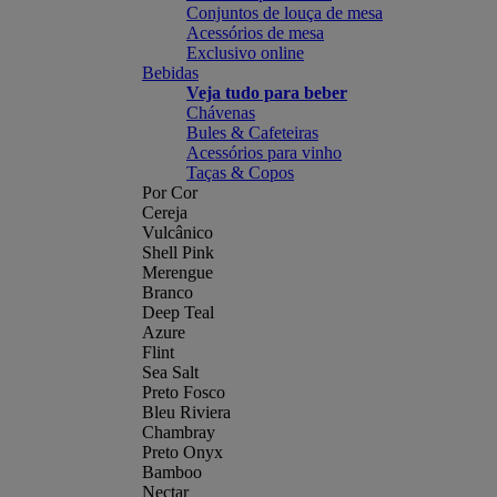
Conjuntos de louça de mesa
Acessórios de mesa
Exclusivo online
Bebidas
Veja tudo para beber
Chávenas
Bules & Cafeteiras
Acessórios para vinho
Taças & Copos
Por Cor
Cereja
Vulcânico
Shell Pink
Merengue
Branco
Deep Teal
Azure
Flint
Sea Salt
Preto Fosco
Bleu Riviera
Chambray
Preto Onyx
Bamboo
Nectar