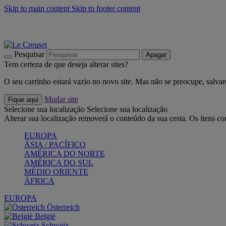
Skip to main content
Skip to footer content
Últimas unidades: poupe até -40%:
Compre já
Churrascos e piquenique: Cria o seu verão com a Le Creuset
Co
Descubra a coleção Jardin e Pétala
Compre já
Pesquisar
Apagar
Tem certeza de que deseja alterar sites?
O seu carrinho estará vazio no novo site. Mas não se preocupe, salvar
Mudar site
Fique aqui
Selecione sua localização
Selecione sua localização
Alterar sua localização removerá o conteúdo da sua cesta. Os itens c
EUROPA
ÁSIA / PACÍFICO
AMÉRICA DO NORTE
AMÉRICA DO SUL
MÉDIO ORIENTE
ÁFRICA
EUROPA
Österreich
België
Schweiz