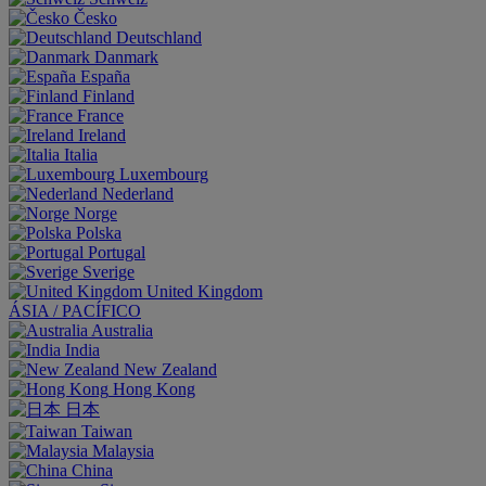
Česko
Deutschland
Danmark
España
Finland
France
Ireland
Italia
Luxembourg
Nederland
Norge
Polska
Portugal
Sverige
United Kingdom
ÁSIA / PACÍFICO
Australia
India
New Zealand
Hong Kong
日本
Taiwan
Malaysia
China