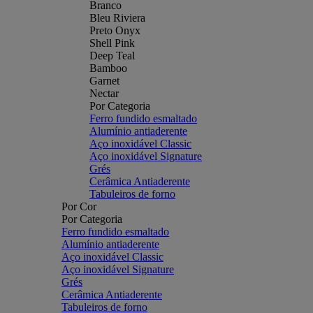
Branco
Bleu Riviera
Preto Onyx
Shell Pink
Deep Teal
Bamboo
Garnet
Nectar
Por Categoria
Ferro fundido esmaltado
Alumínio antiaderente
Aço inoxidável Classic
Aço inoxidável Signature
Grés
Cerâmica Antiaderente
Tabuleiros de forno
Por Cor
Por Categoria
Ferro fundido esmaltado
Alumínio antiaderente
Aço inoxidável Classic
Aço inoxidável Signature
Grés
Cerâmica Antiaderente
Tabuleiros de forno