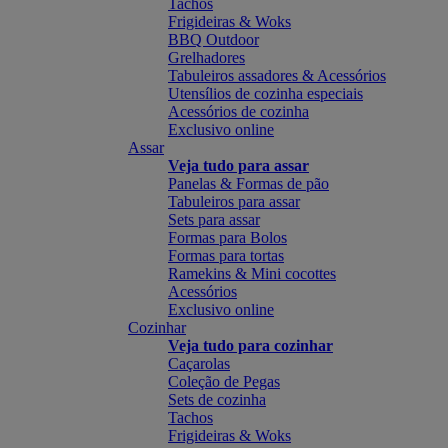
Tachos
Frigideiras & Woks
BBQ Outdoor
Grelhadores
Tabuleiros assadores & Acessórios
Utensílios de cozinha especiais
Acessórios de cozinha
Exclusivo online
Assar
Veja tudo para assar
Panelas & Formas de pão
Tabuleiros para assar
Sets para assar
Formas para Bolos
Formas para tortas
Ramekins & Mini cocottes
Acessórios
Exclusivo online
Cozinhar
Veja tudo para cozinhar
Caçarolas
Coleção de Pegas
Sets de cozinha
Tachos
Frigideiras & Woks