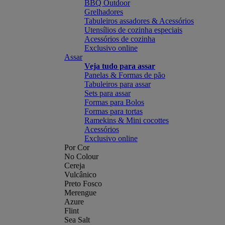
BBQ Outdoor
Grelhadores
Tabuleiros assadores & Acessórios
Utensílios de cozinha especiais
Acessórios de cozinha
Exclusivo online
Assar
Veja tudo para assar
Panelas & Formas de pão
Tabuleiros para assar
Sets para assar
Formas para Bolos
Formas para tortas
Ramekins & Mini cocottes
Acessórios
Exclusivo online
Por Cor
No Colour
Cereja
Vulcânico
Preto Fosco
Merengue
Azure
Flint
Sea Salt