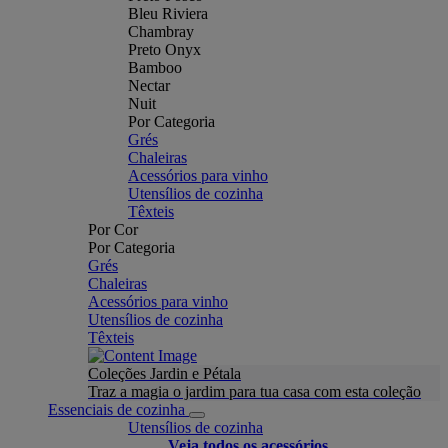
Bleu Riviera
Chambray
Preto Onyx
Bamboo
Nectar
Nuit
Por Categoria
Grés
Chaleiras
Acessórios para vinho
Utensílios de cozinha
Têxteis
Por Cor
Por Categoria
Grés
Chaleiras
Acessórios para vinho
Utensílios de cozinha
Têxteis
Coleções Jardin e Pétala
Traz a magia o jardim para tua casa com esta coleção
Essenciais de cozinha
Utensílios de cozinha
Veja todos os acessórios