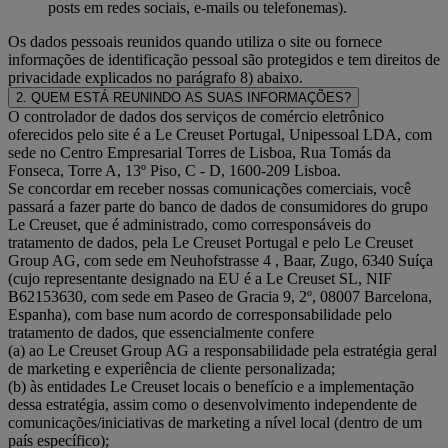
posts em redes sociais, e-mails ou telefonemas).
Os dados pessoais reunidos quando utiliza o site ou fornece
informações de identificação pessoal são protegidos e tem direitos de
privacidade explicados no parágrafo 8) abaixo.
2. QUEM ESTÁ REUNINDO AS SUAS INFORMAÇÕES?
O controlador de dados dos serviços de comércio eletrônico
oferecidos pelo site é a Le Creuset Portugal, Unipessoal LDA, com
sede no Centro Empresarial Torres de Lisboa, Rua Tomás da
Fonseca, Torre A, 13º Piso, C - D, 1600-209 Lisboa.
Se concordar em receber nossas comunicações comerciais, você
passará a fazer parte do banco de dados de consumidores do grupo
Le Creuset, que é administrado, como corresponsáveis do
tratamento de dados, pela Le Creuset Portugal e pelo Le Creuset
Group AG, com sede em Neuhofstrasse 4 , Baar, Zugo, 6340 Suíça
(cujo representante designado na EU é a Le Creuset SL, NIF
B62153630, com sede em Paseo de Gracia 9, 2º, 08007 Barcelona,
Espanha), com base num acordo de corresponsabilidade pelo
tratamento de dados, que essencialmente confere
(a) ao Le Creuset Group AG a responsabilidade pela estratégia geral
de marketing e experiência de cliente personalizada;
(b) às entidades Le Creuset locais o benefício e a implementação
dessa estratégia, assim como o desenvolvimento independente de
comunicações/iniciativas de marketing a nível local (dentro de um
país específico);