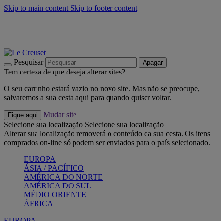
Skip to main content
Skip to footer content
Últimas unidades: poupe até -40%:
Compre já
Churrascos e piquenique: Cria o seu verão com a Le Creuset
Compre já
Descubra a coleção Jardin e Pétala
Compre já
Pesquisar
Apagar
Tem certeza de que deseja alterar sites?
O seu carrinho estará vazio no novo site. Mas não se preocupe,
salvaremos a sua cesta aqui para quando quiser voltar.
Mudar site
Fique aqui
Selecione sua localização
Selecione sua localização
Alterar sua localização removerá o conteúdo da sua cesta. Os itens
comprados on-line só podem ser enviados para o país selecionado.
EUROPA
ÁSIA / PACÍFICO
AMÉRICA DO NORTE
AMÉRICA DO SUL
MÉDIO ORIENTE
ÁFRICA
EUROPA