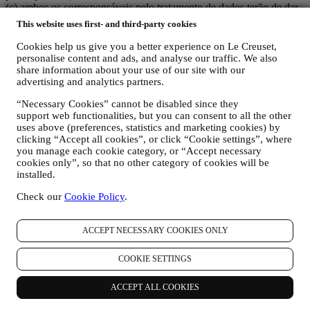
(c) ambos os corresponsáveis pelo tratamento de dados terão de dar
resposta aos pedidos relativos aos direitos dos titulares dos dados
This website uses first- and third-party cookies
pessoais.
3. POR QUE REUNIMOS ESTA INFORMAÇÃO?
Cookies help us give you a better experience on Le Creuset,
personalise content and ads, and analyse our traffic. We also
Podemos processar os seus dados para os seguintes fins:
share information about your use of our site with our
advertising and analytics partners.
PARA AS NOSSAS OBRIGAÇÕES LEGAIS. Podemos ter
que processar alguns dados sobre si para cumprir nossas
“Necessary Cookies” cannot be disabled since they
obrigações legais e outras decorrentes de instruções recebidas
support web functionalities, but you can consent to all the other
das autoridades.
uses above (preferences, statistics and marketing cookies) by
PARA CRIAR UMA CONTA LE CREUSET. Usaremos os
clicking “Accept all cookies”, or click “Cookie settings”, where
seus dados para criar uma conta Le Creuset que lhe dará
you manage each cookie category, or “Accept necessary
acesso a uma série de vantagens dedicadas a usuários
cookies only”, so that no other category of cookies will be
registrados, para aproveitar melhor os nossos serviços, como
installed.
check-out mais rápido, guardar vários endereços de entrega,
visualizar e acompanhar pedidos. Esta atividade de
Check our
Cookie Policy
.
processamento é necessária pois permite-nos fornecer-lhe
estes depois de se tornar titular de uma conta Le Creuset.
ACCEPT NECESSARY COOKIES ONLY
GERIR AS SUAS ENCOMENDAS E FORNECER
NOSSOS PRODUTOS, SERVIÇOS E ASSISTÊNCIA.
Usaremos os seus dados para gerir o nosso relacionamento
COOKIE SETTINGS
contratual consigo, as suas compras de produtos no sitee/ou
nas nossas lojas Le Creuset, do seu uso do site, qualquer
ACCEPT ALL COOKIES
assistência pós-venda subsequente ou a sua participação nos
nossos concursos. Podemos ter que processar alguns dados