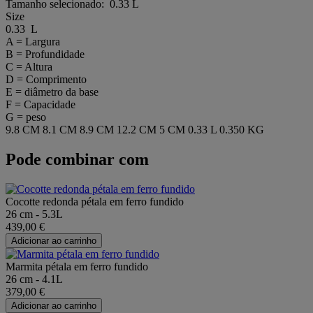
Tamanho selecionado:
0.33 L
Size
0.33 L
A = Largura
B = Profundidade
C = Altura
D = Comprimento
E = diâmetro da base
F = Capacidade
G = peso
9.8 CM
8.1 CM
8.9 CM
12.2 CM
5 CM
0.33 L
0.350 KG
Pode combinar com
Cocotte redonda pétala em ferro fundido
26 cm - 5.3L
439,00 €
Adicionar ao carrinho
Marmita pétala em ferro fundido
26 cm - 4.1L
379,00 €
Adicionar ao carrinho