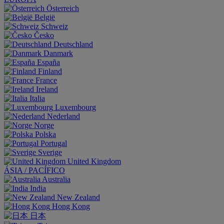
Österreich
België
Schweiz
Česko
Deutschland
Danmark
España
Finland
France
Ireland
Italia
Luxembourg
Nederland
Norge
Polska
Portugal
Sverige
United Kingdom
ÁSIA / PACÍFICO
Australia
India
New Zealand
Hong Kong
日本