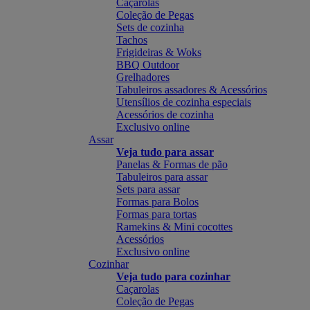
Caçarolas
Coleção de Pegas
Sets de cozinha
Tachos
Frigideiras & Woks
BBQ Outdoor
Grelhadores
Tabuleiros assadores & Acessórios
Utensílios de cozinha especiais
Acessórios de cozinha
Exclusivo online
Assar
Veja tudo para assar
Panelas & Formas de pão
Tabuleiros para assar
Sets para assar
Formas para Bolos
Formas para tortas
Ramekins & Mini cocottes
Acessórios
Exclusivo online
Cozinhar
Veja tudo para cozinhar
Caçarolas
Coleção de Pegas