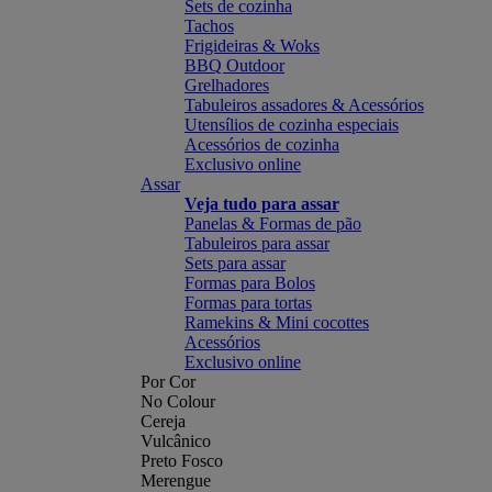
Sets de cozinha
Tachos
Frigideiras & Woks
BBQ Outdoor
Grelhadores
Tabuleiros assadores & Acessórios
Utensílios de cozinha especiais
Acessórios de cozinha
Exclusivo online
Assar
Veja tudo para assar
Panelas & Formas de pão
Tabuleiros para assar
Sets para assar
Formas para Bolos
Formas para tortas
Ramekins & Mini cocottes
Acessórios
Exclusivo online
Por Cor
No Colour
Cereja
Vulcânico
Preto Fosco
Merengue