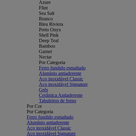
Azure
Flint
Sea Salt
Branco
Bleu Riviera
Preto Onyx
Shell Pink
Deep Teal
Bamboo
Garnet
Nectar
Por Categoria
Ferro fundido esmaltado
Alumínio antiaderente
Aço inoxidável Classic
Aço inoxidável Signature
Grés
Cerâmica Antiaderente
Tabuleiros de forno
Por Cor
Por Categoria
Ferro fundido esmaltado
Alumínio antiaderente
Aço inoxidável Classic
Aço inoxidável Signature