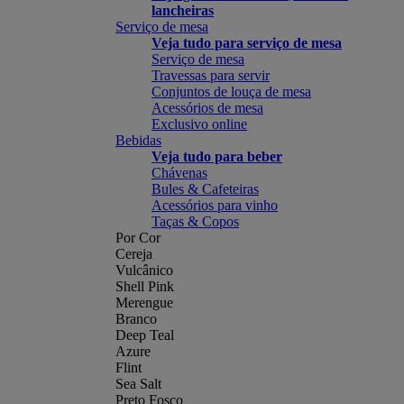
lancheiras
Serviço de mesa
Veja tudo para serviço de mesa
Serviço de mesa
Travessas para servir
Conjuntos de louça de mesa
Acessórios de mesa
Exclusivo online
Bebidas
Veja tudo para beber
Chávenas
Bules & Cafeteiras
Acessórios para vinho
Taças & Copos
Por Cor
Cereja
Vulcânico
Shell Pink
Merengue
Branco
Deep Teal
Azure
Flint
Sea Salt
Preto Fosco