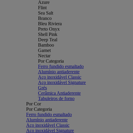
Azure
Flint
Sea Salt
Branco
Bleu Riviera
Preto Onyx
Shell Pink
Deep Teal
Bamboo
Garnet
Nectar
Por Categoria
Ferro fundido esmaltado
Alumínio antiaderente
Aço inoxidável Classic
Aço inoxidável Signature
Grés
Cerâmica Antiaderente
Tabuleiros de forno
Por Cor
Por Categoria
Ferro fundido esmaltado
Alumínio antiaderente
Aço inoxidável Classic
Aço inoxidável Signature