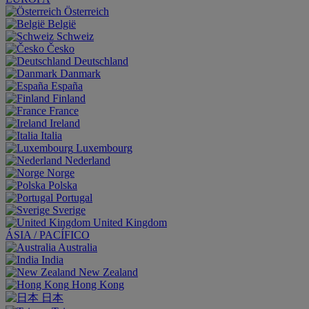
Österreich
België
Schweiz
Česko
Deutschland
Danmark
España
Finland
France
Ireland
Italia
Luxembourg
Nederland
Norge
Polska
Portugal
Sverige
United Kingdom
ÁSIA / PACÍFICO
Australia
India
New Zealand
Hong Kong
日本