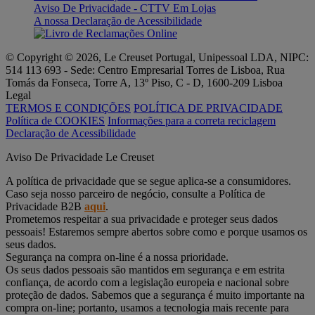
Aviso De Privacidade - CTTV Em Lojas
A nossa Declaração de Acessibilidade
© Copyright © 2026, Le Creuset Portugal, Unipessoal LDA, NIPC:
514 113 693 - Sede: Centro Empresarial Torres de Lisboa, Rua
Tomás da Fonseca, Torre A, 13º Piso, C - D, 1600-209 Lisboa
Legal
TERMOS E CONDIÇÕES
POLÍTICA DE PRIVACIDADE
Política de COOKIES
Informações para a correta reciclagem
Declaração de Acessibilidade
Aviso De Privacidade Le Creuset
A política de privacidade que se segue aplica-se a consumidores.
Caso seja nosso parceiro de negócio, consulte a Política de
Privacidade B2B
aqui
.
Prometemos respeitar a sua privacidade e proteger seus dados
pessoais! Estaremos sempre abertos sobre como e porque usamos os
seus dados.
Segurança na compra on-line é a nossa prioridade.
Os seus dados pessoais são mantidos em segurança e em estrita
confiança, de acordo com a legislação europeia e nacional sobre
proteção de dados. Sabemos que a segurança é muito importante na
compra on-line; portanto, usamos a tecnologia mais recente para