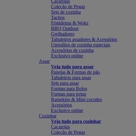
Caçarolas
Coleção de Pegas
Sets de cozinha
Tachos
Frigideiras & Woks
BBQ Outdoor
Grelhadores
Tabuleiros assadores & Acessórios
Utensílios de cozinha especiais
Acessórios de cozinha
Exclusivo online
Assar
Veja tudo para assar
Panelas & Formas de pão
Tabuleiros para assar
Sets para assar
Formas para Bolos
Formas para tortas
Ramekins & Mini cocottes
Acessórios
Exclusivo online
Cozinhar
Veja tudo para cozinhar
Caçarolas
Coleção de Pegas