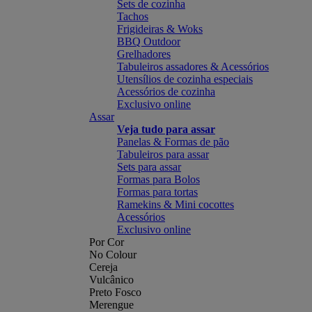
Sets de cozinha
Tachos
Frigideiras & Woks
BBQ Outdoor
Grelhadores
Tabuleiros assadores & Acessórios
Utensílios de cozinha especiais
Acessórios de cozinha
Exclusivo online
Assar
Veja tudo para assar
Panelas & Formas de pão
Tabuleiros para assar
Sets para assar
Formas para Bolos
Formas para tortas
Ramekins & Mini cocottes
Acessórios
Exclusivo online
Por Cor
No Colour
Cereja
Vulcânico
Preto Fosco
Merengue