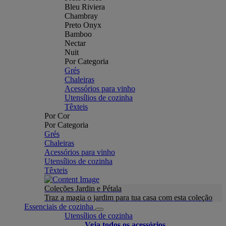
Bleu Riviera
Chambray
Preto Onyx
Bamboo
Nectar
Nuit
Por Categoria
Grés
Chaleiras
Acessórios para vinho
Utensílios de cozinha
Têxteis
Por Cor
Por Categoria
Grés
Chaleiras
Acessórios para vinho
Utensílios de cozinha
Têxteis
Coleções Jardin e Pétala
Traz a magia o jardim para tua casa com esta coleção
Essenciais de cozinha
Utensílios de cozinha
Veja todos os acessórios