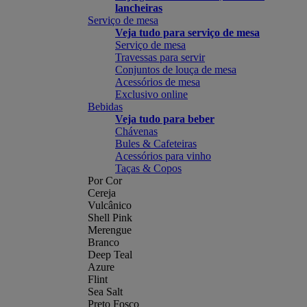
lancheiras
Serviço de mesa
Veja tudo para serviço de mesa
Serviço de mesa
Travessas para servir
Conjuntos de louça de mesa
Acessórios de mesa
Exclusivo online
Bebidas
Veja tudo para beber
Chávenas
Bules & Cafeteiras
Acessórios para vinho
Taças & Copos
Por Cor
Cereja
Vulcânico
Shell Pink
Merengue
Branco
Deep Teal
Azure
Flint
Sea Salt
Preto Fosco