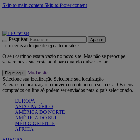
Skip to main content
Skip to footer content
Últimas unidades: poupe até -40%:
Compre já
Churrascos e piquenique: Cria o seu verão com a Le Creuset
Compre já
Descubra a coleção Jardin e Pétala
Compre já
Pesquisar
Apagar
Tem certeza de que deseja alterar sites?
O seu carrinho estará vazio no novo site. Mas não se preocupe,
salvaremos a sua cesta aqui para quando quiser voltar.
Mudar site
Fique aqui
Selecione sua localização
Selecione sua localização
Alterar sua localização removerá o conteúdo da sua cesta. Os itens
comprados on-line só podem ser enviados para o país selecionado.
EUROPA
ÁSIA / PACÍFICO
AMÉRICA DO NORTE
AMÉRICA DO SUL
MÉDIO ORIENTE
ÁFRICA
EUROPA