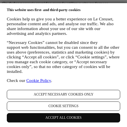
Os dados pessoais reunidos quando utiliza o site ou fornece
informações de identificação pessoal são protegidos e tem direitos de
This website uses first- and third-party cookies
privacidade explicados no parágrafo 8) abaixo.
Cookies help us give you a better experience on Le Creuset,
2. QUEM ESTÁ REUNINDO AS SUAS INFORMAÇÕES?
personalise content and ads, and analyse our traffic. We also
O controlador de dados dos serviços de comércio eletrônico
share information about your use of our site with our
oferecidos pelo site é a Le Creuset Portugal, Unipessoal LDA, com
advertising and analytics partners.
sede no Centro Empresarial Torres de Lisboa, Rua Tomás da
Fonseca, Torre A, 13º Piso, C - D, 1600-209 Lisboa.
“Necessary Cookies” cannot be disabled since they
Se concordar em receber nossas comunicações comerciais, você
support web functionalities, but you can consent to all the other
passará a fazer parte do banco de dados de consumidores do grupo
uses above (preferences, statistics and marketing cookies) by
Le Creuset, que é administrado, como corresponsáveis do
clicking “Accept all cookies”, or click “Cookie settings”, where
tratamento de dados, pela Le Creuset Portugal e pelo Le Creuset
you manage each cookie category, or “Accept necessary
Group AG, com sede em Neuhofstrasse 4 , Baar, Zugo, 6340 Suíça
cookies only”, so that no other category of cookies will be
(cujo representante designado na EU é a Le Creuset SL, NIF
installed.
B62153630, com sede em Paseo de Gracia 9, 2º, 08007 Barcelona,
Check our
Cookie Policy
.
Espanha), com base num acordo de corresponsabilidade pelo
tratamento de dados, que essencialmente confere
(a) ao Le Creuset Group AG a responsabilidade pela estratégia geral
ACCEPT NECESSARY COOKIES ONLY
de marketing e experiência de cliente personalizada;
(b) às entidades Le Creuset locais o benefício e a implementação
COOKIE SETTINGS
dessa estratégia, assim como o desenvolvimento independente de
comunicações/iniciativas de marketing a nível local (dentro de um
país específico);
ACCEPT ALL COOKIES
(c) ambos os corresponsáveis pelo tratamento de dados terão de dar
resposta aos pedidos relativos aos direitos dos titulares dos dados