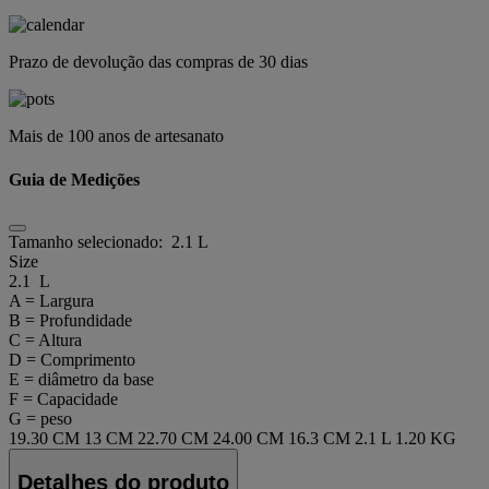
Prazo de devolução das compras de 30 dias
Mais de 100 anos de artesanato
Guia de Medições
Tamanho selecionado:
2.1 L
Size
2.1 L
A = Largura
B = Profundidade
C = Altura
D = Comprimento
E = diâmetro da base
F = Capacidade
G = peso
19.30 CM
13 CM
22.70 CM
24.00 CM
16.3 CM
2.1 L
1.20 KG
Detalhes do produto