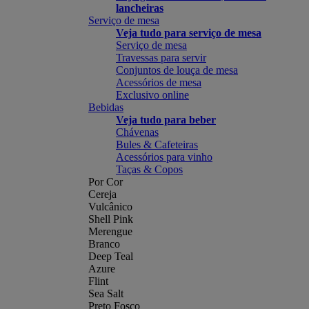
lancheiras
Serviço de mesa
Veja tudo para serviço de mesa
Serviço de mesa
Travessas para servir
Conjuntos de louça de mesa
Acessórios de mesa
Exclusivo online
Bebidas
Veja tudo para beber
Chávenas
Bules & Cafeteiras
Acessórios para vinho
Taças & Copos
Por Cor
Cereja
Vulcânico
Shell Pink
Merengue
Branco
Deep Teal
Azure
Flint
Sea Salt
Preto Fosco