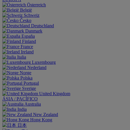
Österreich
België
Schweiz
Česko
Deutschland
Danmark
España
Finland
France
Ireland
Italia
Luxembourg
Nederland
Norge
Polska
Portugal
Sverige
United Kingdom
ÁSIA / PACÍFICO
Australia
India
New Zealand
Hong Kong
日本