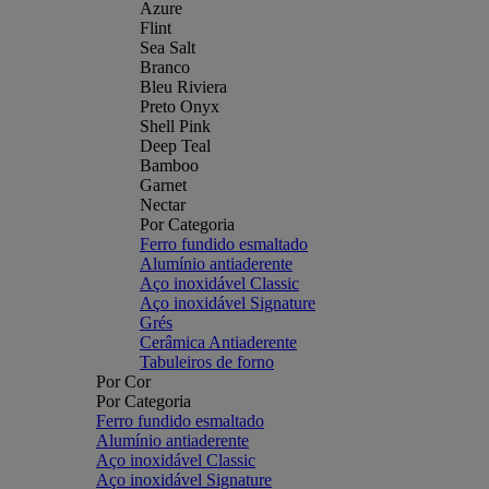
Azure
Flint
Sea Salt
Branco
Bleu Riviera
Preto Onyx
Shell Pink
Deep Teal
Bamboo
Garnet
Nectar
Por Categoria
Ferro fundido esmaltado
Alumínio antiaderente
Aço inoxidável Classic
Aço inoxidável Signature
Grés
Cerâmica Antiaderente
Tabuleiros de forno
Por Cor
Por Categoria
Ferro fundido esmaltado
Alumínio antiaderente
Aço inoxidável Classic
Aço inoxidável Signature