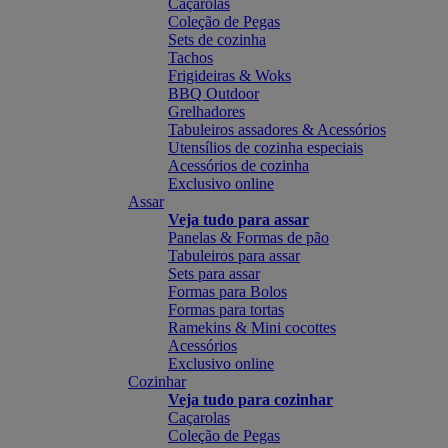
Caçarolas
Coleção de Pegas
Sets de cozinha
Tachos
Frigideiras & Woks
BBQ Outdoor
Grelhadores
Tabuleiros assadores & Acessórios
Utensílios de cozinha especiais
Acessórios de cozinha
Exclusivo online
Assar
Veja tudo para assar
Panelas & Formas de pão
Tabuleiros para assar
Sets para assar
Formas para Bolos
Formas para tortas
Ramekins & Mini cocottes
Acessórios
Exclusivo online
Cozinhar
Veja tudo para cozinhar
Caçarolas
Coleção de Pegas