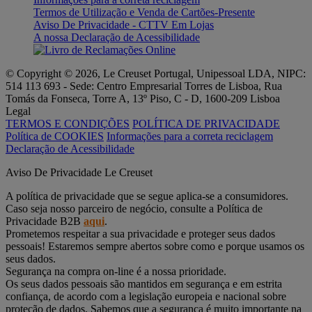
Termos de Utilização e Venda de Cartões-Presente
Aviso De Privacidade - CTTV Em Lojas
A nossa Declaração de Acessibilidade
© Copyright © 2026, Le Creuset Portugal, Unipessoal LDA, NIPC:
514 113 693 - Sede: Centro Empresarial Torres de Lisboa, Rua
Tomás da Fonseca, Torre A, 13º Piso, C - D, 1600-209 Lisboa
Legal
TERMOS E CONDIÇÕES
POLÍTICA DE PRIVACIDADE
Política de COOKIES
Informações para a correta reciclagem
Declaração de Acessibilidade
Aviso De Privacidade Le Creuset
A política de privacidade que se segue aplica-se a consumidores.
Caso seja nosso parceiro de negócio, consulte a Política de
Privacidade B2B
aqui
.
Prometemos respeitar a sua privacidade e proteger seus dados
pessoais! Estaremos sempre abertos sobre como e porque usamos os
seus dados.
Segurança na compra on-line é a nossa prioridade.
Os seus dados pessoais são mantidos em segurança e em estrita
confiança, de acordo com a legislação europeia e nacional sobre
proteção de dados. Sabemos que a segurança é muito importante na