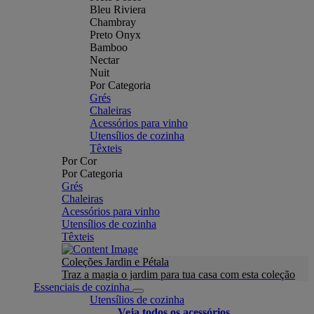
Bleu Riviera
Chambray
Preto Onyx
Bamboo
Nectar
Nuit
Por Categoria
Grés
Chaleiras
Acessórios para vinho
Utensílios de cozinha
Têxteis
Por Cor
Por Categoria
Grés
Chaleiras
Acessórios para vinho
Utensílios de cozinha
Têxteis
Coleções Jardin e Pétala
Traz a magia o jardim para tua casa com esta coleção
Essenciais de cozinha
Utensílios de cozinha
Veja todos os acessórios