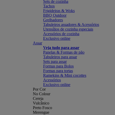
Sets de cozinha
Tachos
Frigideiras & Woks
BBQ Outdoor
Grelhadores
Tabuleiros assadores & Acessórios
Utensílios de cozinha especiais
Acessórios de cozinha
Exclusivo online
Assar
Veja tudo para assar
Panelas & Formas de pão
Tabuleiros para assar
Sets para assar
Formas para Bolos
Formas para tortas
Ramekins & Mini cocottes
Acessórios
Exclusivo online
Por Cor
No Colour
Cereja
Vulcânico
Preto Fosco
Merengue