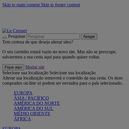
Skip to main content
Skip to footer content
Últimas unidades: poupe até -40%:
Compre já
Churrascos e piquenique: Cria o seu verão com a Le Creuset
Compre já
Descubra a coleção Jardin e Pétala
Compre já
Pesquisar
Apagar
Tem certeza de que deseja alterar sites?
O seu carrinho estará vazio no novo site. Mas não se preocupe,
salvaremos a sua cesta aqui para quando quiser voltar.
Mudar site
Fique aqui
Selecione sua localização
Selecione sua localização
Alterar sua localização removerá o conteúdo da sua cesta. Os itens
comprados on-line só podem ser enviados para o país selecionado.
EUROPA
ÁSIA / PACÍFICO
AMÉRICA DO NORTE
AMÉRICA DO SUL
MÉDIO ORIENTE
ÁFRICA
EUROPA