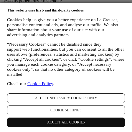
pessoais podem dizer respeito a:
This website uses first- and third-party cookies
nome, sobrenome, endereço de e-mail, data de nascimento e
outros detalhes de contato (endereço, número de telefone e
Cookies help us give you a better experience on Le Creuset,
endereço de e-mail), para registrar uma conta Le Creuset ou
personalise content and ads, and analyse our traffic. We also
comprar como usuário convidado, ou para assinar nossa
share information about your use of our site with our
newsletter no site ou na loja.
advertising and analytics partners.
os seus dados de compra, por exemplo, data e hora da
compra, dados de entrega, dados e detalhes de produtos e
“Necessary Cookies” cannot be disabled since they
pagamentos, para gerenciar seus pedidos.
support web functionalities, but you can consent to all the other
dados sobre o seu histórico de navegação on-line (por
uses above (preferences, statistics and marketing cookies) by
exemplo, identificadores on-line - como seu endereço IP,
clicking “Accept all cookies”, or click “Cookie settings”, where
versão do navegador, sistema operacional, duração da visita,
you manage each cookie category, or “Accept necessary
usuário que retorna, origem geográfica), reunidos durante as
cookies only”, so that no other category of cookies will be
suas visitas ao site (se você é um usuário registrado ou não),
installed.
usando registros e / ou tecnologias de rastreamento como
Check our
Cookie Policy
.
“cookies” e tecnologias semelhantes (incluindo pixels de
rastreamento em e-mail), para melhorar nossos serviços e
anúncios ou para nossa análise estatística - na maioria dos
ACCEPT NECESSARY COOKIES ONLY
casos, nós não conseguiremos identificá-lo com essas
informações técnicas. Para obter informações sobre coleta de
COOKIE SETTINGS
dados através de cookies, consulte nossa Política de Cookies
aqui
.
seus comentários, solicitações, reclamações, perguntas ou
ACCEPT ALL COOKIES
interações connosco (por exemplo, suas mensagens, chats,