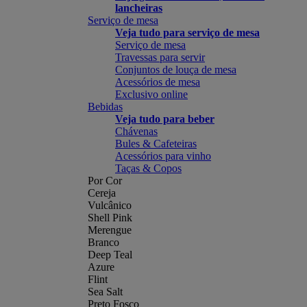
lancheiras
Serviço de mesa
Veja tudo para serviço de mesa
Serviço de mesa
Travessas para servir
Conjuntos de louça de mesa
Acessórios de mesa
Exclusivo online
Bebidas
Veja tudo para beber
Chávenas
Bules & Cafeteiras
Acessórios para vinho
Taças & Copos
Por Cor
Cereja
Vulcânico
Shell Pink
Merengue
Branco
Deep Teal
Azure
Flint
Sea Salt
Preto Fosco