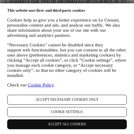
1. QUANDO E QUE TIPO DE INFORMAÇÃO RECOLHEMOS DE SI?
Dados pessoais” significa qualquer informação relacionada consigo
This website uses first- and third-party cookies
e que nos permite identificá-lo, diretamente ou em combinação com
outras informações.
Cookies help us give you a better experience on Le Creuset,
Crianças: este site não se destina a crianças e não reunimos
personalise content and ads, and analyse our traffic. We also
intencionalmente dados relacionados a crianças.
share information about your use of our site with our
Podemos reunir os seus dados pessoais quando utiliza o nosso site (o
advertising and analytics partners.
"Site"), se registra uma conta Le Creuset, compra um produto Le
Creuset no site ou nas lojas Le Creuset (Boutiques Signature e
“Necessary Cookies” cannot be disabled since they
support web functionalities, but you can consent to all the other
Outlets) ou assina as nossas comunicações de marketing. Os dados
uses above (preferences, statistics and marketing cookies) by
pessoais podem dizer respeito a:
clicking “Accept all cookies”, or click “Cookie settings”, where
you manage each cookie category, or “Accept necessary
nome, sobrenome, endereço de e-mail, data de nascimento e
cookies only”, so that no other category of cookies will be
outros detalhes de contato (endereço, número de telefone e
installed.
endereço de e-mail), para registrar uma conta Le Creuset ou
comprar como usuário convidado, ou para assinar nossa
Check our
Cookie Policy
.
newsletter no site ou na loja.
os seus dados de compra, por exemplo, data e hora da
compra, dados de entrega, dados e detalhes de produtos e
ACCEPT NECESSARY COOKIES ONLY
pagamentos, para gerenciar seus pedidos.
dados sobre o seu histórico de navegação on-line (por
COOKIE SETTINGS
exemplo, identificadores on-line - como seu endereço IP,
versão do navegador, sistema operacional, duração da visita,
ACCEPT ALL COOKIES
usuário que retorna, origem geográfica), reunidos durante as
suas visitas ao site (se você é um usuário registrado ou não),