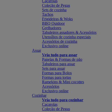
Caçarolas
Coleção de Pegas
Sets de cozinha
Tachos
Frigideiras & Woks
BBQ Outdoor
Grelhadores
Tabuleiros assadores & Acessórios
Utensílios de cozinha especiais
Acessórios de cozinha
Exclusivo online
Assar
Veja tudo para assar
Panelas & Formas de pão
Tabuleiros para assar
Sets para assar
Formas para Bolos
Formas para tortas
Ramekins & Mini cocottes
Acessórios
Exclusivo online
Cozinhar
Veja tudo para cozinhar
Caçarolas
Coleção de Pegas