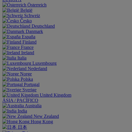
Österreich
België
Schweiz
Česko
Deutschland
Danmark
España
Finland
France
Ireland
Italia
Luxembourg
Nederland
Norge
Polska
Portugal
Sverige
United Kingdom
ÁSIA / PACÍFICO
Australia
India
New Zealand
Hong Kong
日本