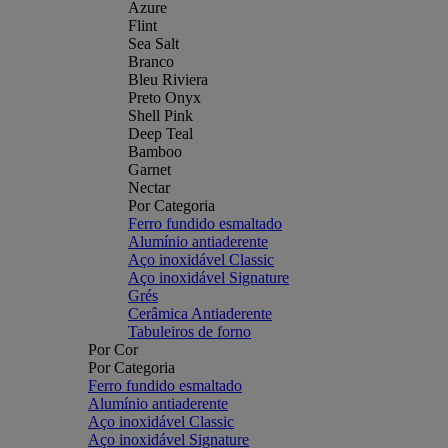
Azure
Flint
Sea Salt
Branco
Bleu Riviera
Preto Onyx
Shell Pink
Deep Teal
Bamboo
Garnet
Nectar
Por Categoria
Ferro fundido esmaltado
Alumínio antiaderente
Aço inoxidável Classic
Aço inoxidável Signature
Grés
Cerâmica Antiaderente
Tabuleiros de forno
Por Cor
Por Categoria
Ferro fundido esmaltado
Alumínio antiaderente
Aço inoxidável Classic
Aço inoxidável Signature