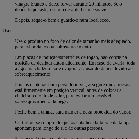
vinagre branco e deixe ferver durante 20 minutos. Se o
depósito persistir, use um descalcificante suave.
Depois, seque-o bem e guarde-o num local seco.
Uso:
Use o produto no foco de calor de tamanho mais adequado,
para evitar danos ou sobreaquecimento.
Em placas de indução/superfícies de fogão, não confie na
posição de desligar automaticamente. Em caso de avaria, toda
a água na chaleira pode evaporar, causando danos devido ao
sobreaquecimento.
Para as chaleiras com pega dobrável, assegure que a mesma
está firmemente em posição vertical, antes de colocar a
chaleira na fonte de calor, para evitar um possível
sobreaquecimento da pega.
Feche bem a tampa, para manter a pega protegida do vapor.
Certifique-se sempre de que os entalhes do tubo e da tampa
apontam para longe de si e de outras pessoas.
Não permita que a chaleira aqueça a seco, pois isso causa