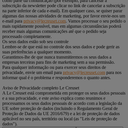
como parte da comunicação (por exemplo, para cancelar a
subscrição da newsletter pode clicar no link de cancelar a subscrição
na parte inferior de cada e-mail). Em qualquer caso, se quiser parar
algumas das nossas atividades de marketing, por favor envie-nos um
e-mail para
privacy@lecreuset.com
. Vamos processar o seu pedido o
mais rapidamente possível, mas em algumas circunstâncias poderá
receber mais algumas comunicações até que o pedido seja
processado completamente.
Os seus dados estão sob seu controle
Lembre-se de que está no controle dos seus dados e pode gerir as
suas preferências a qualquer momento.
Garantimos-lhe de que nunca transmitiremos os seus dados a
empresas terceiras para fins de marketing sem a sua permissão.
Para qualquer informação ou para exercer seus direitos de
privacidade, envie um email para
privacy@lecreuset.com
para nos
informar qual é o problema e responderemos o quanto antes.
Aviso de Privacidade completo Le Creuset
A Le Creuset está comprometida em proteger os seus dados pessoais
e a sua privacidade, e este aviso explica como reunimos e
processamos os seus dados pessoais de acordo com a legislação da
UE sobre proteção de dados (incluindo o Regulamento Geral de
Proteção de Dados da UE 2016/679) e a lei de proteção de dados
aplicável no seu país, território ou local (as "Leis de proteção de
dados").