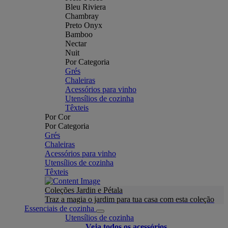
Bleu Riviera
Chambray
Preto Onyx
Bamboo
Nectar
Nuit
Por Categoria
Grés
Chaleiras
Acessórios para vinho
Utensílios de cozinha
Têxteis
Por Cor
Por Categoria
Grés
Chaleiras
Acessórios para vinho
Utensílios de cozinha
Têxteis
Coleções Jardin e Pétala
Traz a magia o jardim para tua casa com esta coleção
Essenciais de cozinha
Utensílios de cozinha
Veja todos os acessórios