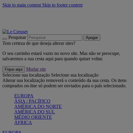
Skip to main content
Skip to footer content
Últimas unidades: poupe até -40%:
Compre já
Churrascos e piquenique: Cria o seu verão com a Le Creuset
Compre já
Descubra a coleção Jardin e Pétala
Compre já
Pesquisar
Apagar
Tem certeza de que deseja alterar sites?
O seu carrinho estará vazio no novo site. Mas não se preocupe,
salvaremos a sua cesta aqui para quando quiser voltar.
Mudar site
Fique aqui
Selecione sua localização
Selecione sua localização
Alterar sua localização removerá o conteúdo da sua cesta. Os itens
comprados on-line só podem ser enviados para o país selecionado.
EUROPA
ÁSIA / PACÍFICO
AMÉRICA DO NORTE
AMÉRICA DO SUL
MÉDIO ORIENTE
ÁFRICA
EUROPA