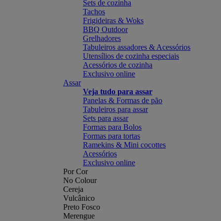
Sets de cozinha
Tachos
Frigideiras & Woks
BBQ Outdoor
Grelhadores
Tabuleiros assadores & Acessórios
Utensílios de cozinha especiais
Acessórios de cozinha
Exclusivo online
Assar
Veja tudo para assar
Panelas & Formas de pão
Tabuleiros para assar
Sets para assar
Formas para Bolos
Formas para tortas
Ramekins & Mini cocottes
Acessórios
Exclusivo online
Por Cor
No Colour
Cereja
Vulcânico
Preto Fosco
Merengue