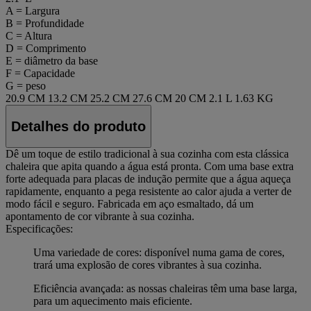
A = Largura
B = Profundidade
C = Altura
D = Comprimento
E = diâmetro da base
F = Capacidade
G = peso
20.9 CM
13.2 CM
25.2 CM
27.6 CM
20 CM
2.1 L
1.63 KG
Detalhes do produto
Dê um toque de estilo tradicional à sua cozinha com esta clássica
chaleira que apita quando a água está pronta. Com uma base extra
forte adequada para placas de indução permite que a água aqueça
rapidamente, enquanto a pega resistente ao calor ajuda a verter de
modo fácil e seguro. Fabricada em aço esmaltado, dá um
apontamento de cor vibrante à sua cozinha.
Especificações:
Uma variedade de cores: disponível numa gama de cores,
trará uma explosão de cores vibrantes à sua cozinha.
Eficiência avançada: as nossas chaleiras têm uma base larga,
para um aquecimento mais eficiente.