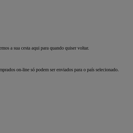
mpre já
emos a sua cesta aqui para quando quiser voltar.
omprados on-line só podem ser enviados para o país selecionado.