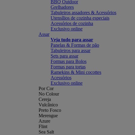
BBQ Outdoor
Grelhadores
Tabuleiros assadores & Acessórios
Utensílios de cozinha especiais
Acessórios de cozinha
Exclusivo online
Assar
Veja tudo para assar
Panelas & Formas de pão
Tabuleiros para assar
Sets para assar
Formas para Bolos
Formas para tortas
Ramekins & Mini cocottes
Acessórios
Exclusivo online
Por Cor
No Colour
Cereja
Vulcânico
Preto Fosco
Merengue
Azure
Flint
Sea Salt