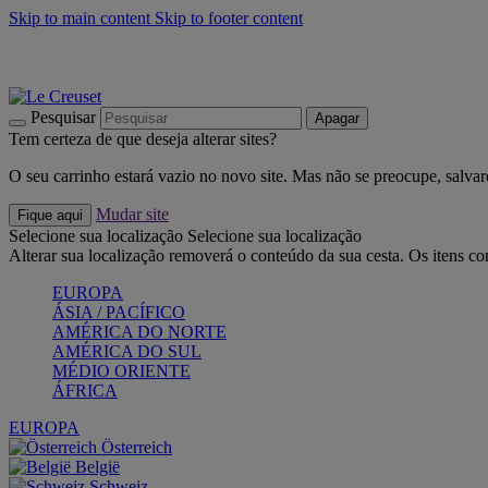
Skip to main content
Skip to footer content
Últimas unidades: poupe até -40%:
Compre já
Churrascos e piquenique: Cria o seu verão com a Le Creuset
Co
Descubra a coleção Jardin e Pétala
Compre já
Pesquisar
Apagar
Tem certeza de que deseja alterar sites?
O seu carrinho estará vazio no novo site. Mas não se preocupe, salvar
Mudar site
Fique aqui
Selecione sua localização
Selecione sua localização
Alterar sua localização removerá o conteúdo da sua cesta. Os itens c
EUROPA
ÁSIA / PACÍFICO
AMÉRICA DO NORTE
AMÉRICA DO SUL
MÉDIO ORIENTE
ÁFRICA
EUROPA
Österreich
België
Schweiz