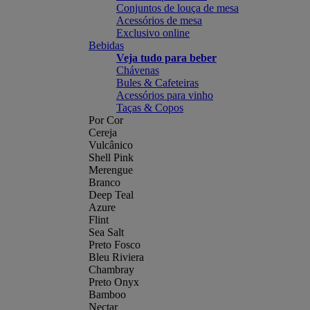
Conjuntos de louça de mesa
Acessórios de mesa
Exclusivo online
Bebidas
Veja tudo para beber
Chávenas
Bules & Cafeteiras
Acessórios para vinho
Taças & Copos
Por Cor
Cereja
Vulcânico
Shell Pink
Merengue
Branco
Deep Teal
Azure
Flint
Sea Salt
Preto Fosco
Bleu Riviera
Chambray
Preto Onyx
Bamboo
Nectar