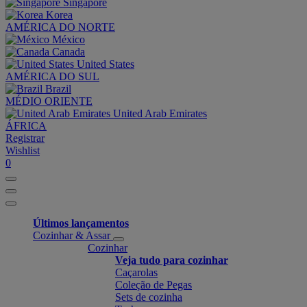
Singapore
Korea
AMÉRICA DO NORTE
México
Canada
United States
AMÉRICA DO SUL
Brazil
MÉDIO ORIENTE
United Arab Emirates
ÁFRICA
Registrar
Wishlist
0
Últimos lançamentos
Cozinhar & Assar
Cozinhar
Veja tudo para cozinhar
Caçarolas
Coleção de Pegas
Sets de cozinha