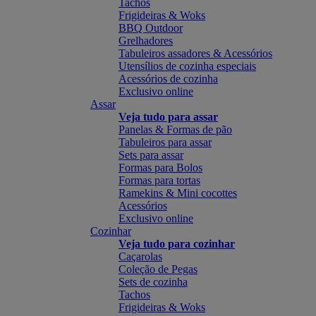
Tachos
Frigideiras & Woks
BBQ Outdoor
Grelhadores
Tabuleiros assadores & Acessórios
Utensílios de cozinha especiais
Acessórios de cozinha
Exclusivo online
Assar
Veja tudo para assar
Panelas & Formas de pão
Tabuleiros para assar
Sets para assar
Formas para Bolos
Formas para tortas
Ramekins & Mini cocottes
Acessórios
Exclusivo online
Cozinhar
Veja tudo para cozinhar
Caçarolas
Coleção de Pegas
Sets de cozinha
Tachos
Frigideiras & Woks