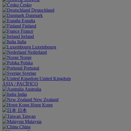
Česko
Deutschland
Danmark
España
Finland
France
Ireland
Italia
Luxembourg
Nederland
Norge
Polska
Portugal
Sverige
United Kingdom
ÁSIA / PACÍFICO
Australia
India
New Zealand
Hong Kong
日本
Taiwan
Malaysia
China