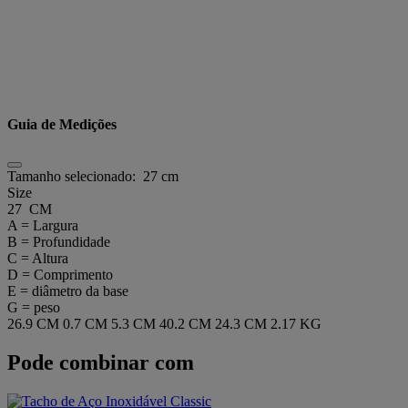
Guia de Medições
Tamanho selecionado:
27 cm
Size
27 CM
A = Largura
B = Profundidade
C = Altura
D = Comprimento
E = diâmetro da base
G = peso
26.9 CM
0.7 CM
5.3 CM
40.2 CM
24.3 CM
2.17 KG
Pode combinar com