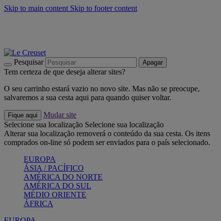
Skip to main content
Skip to footer content
Últimas unidades: poupe até -40%:
Compre já
Churrascos e piquenique: Cria o seu verão com a Le Creuset
Compre já
Descubra a coleção Jardin e Pétala
Compre já
Pesquisar
Apagar
Tem certeza de que deseja alterar sites?
O seu carrinho estará vazio no novo site. Mas não se preocupe,
salvaremos a sua cesta aqui para quando quiser voltar.
Mudar site
Fique aqui
Selecione sua localização
Selecione sua localização
Alterar sua localização removerá o conteúdo da sua cesta. Os itens
comprados on-line só podem ser enviados para o país selecionado.
EUROPA
ÁSIA / PACÍFICO
AMÉRICA DO NORTE
AMÉRICA DO SUL
MÉDIO ORIENTE
ÁFRICA
EUROPA