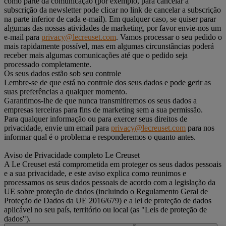
como parte da comunicação (por exemplo, para cancelar a
subscrição da newsletter pode clicar no link de cancelar a subscrição
na parte inferior de cada e-mail). Em qualquer caso, se quiser parar
algumas das nossas atividades de marketing, por favor envie-nos um
e-mail para
privacy@lecreuset.com
. Vamos processar o seu pedido o
mais rapidamente possível, mas em algumas circunstâncias poderá
receber mais algumas comunicações até que o pedido seja
processado completamente.
Os seus dados estão sob seu controle
Lembre-se de que está no controle dos seus dados e pode gerir as
suas preferências a qualquer momento.
Garantimos-lhe de que nunca transmitiremos os seus dados a
empresas terceiras para fins de marketing sem a sua permissão.
Para qualquer informação ou para exercer seus direitos de
privacidade, envie um email para
privacy@lecreuset.com
para nos
informar qual é o problema e responderemos o quanto antes.
Aviso de Privacidade completo Le Creuset
A Le Creuset está comprometida em proteger os seus dados pessoais
e a sua privacidade, e este aviso explica como reunimos e
processamos os seus dados pessoais de acordo com a legislação da
UE sobre proteção de dados (incluindo o Regulamento Geral de
Proteção de Dados da UE 2016/679) e a lei de proteção de dados
aplicável no seu país, território ou local (as "Leis de proteção de
dados").