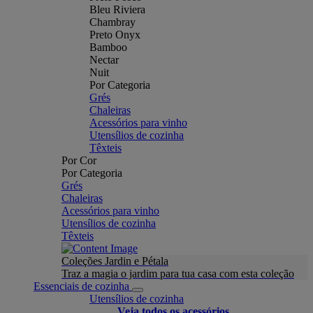
Bleu Riviera
Chambray
Preto Onyx
Bamboo
Nectar
Nuit
Por Categoria
Grés
Chaleiras
Acessórios para vinho
Utensílios de cozinha
Têxteis
Por Cor
Por Categoria
Grés
Chaleiras
Acessórios para vinho
Utensílios de cozinha
Têxteis
Coleções Jardin e Pétala
Traz a magia o jardim para tua casa com esta coleção
Essenciais de cozinha
Utensílios de cozinha
Veja todos os acessórios