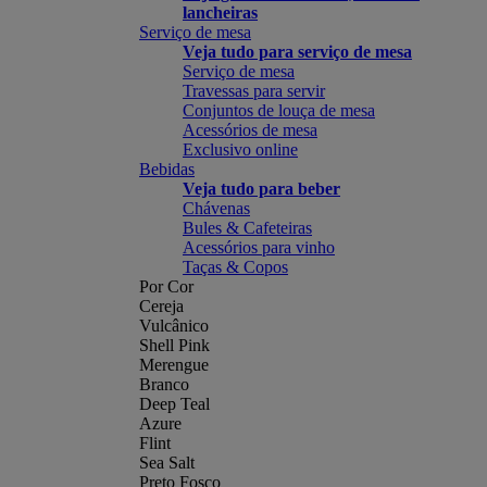
lancheiras
Serviço de mesa
Veja tudo para serviço de mesa
Serviço de mesa
Travessas para servir
Conjuntos de louça de mesa
Acessórios de mesa
Exclusivo online
Bebidas
Veja tudo para beber
Chávenas
Bules & Cafeteiras
Acessórios para vinho
Taças & Copos
Por Cor
Cereja
Vulcânico
Shell Pink
Merengue
Branco
Deep Teal
Azure
Flint
Sea Salt
Preto Fosco