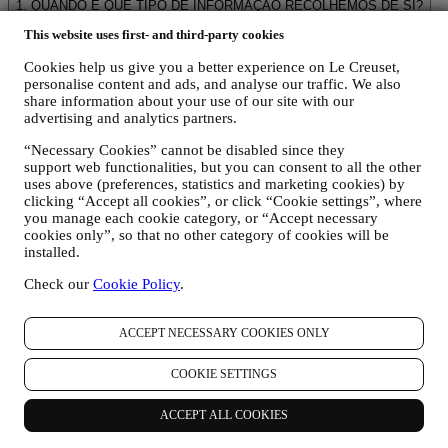
1. QUANDO E QUE TIPO DE INFORMAÇÃO RECOLHEMOS DE SI?
Dados pessoais” significa qualquer informação relacionada consigo
This website uses first- and third-party cookies
e que nos permite identificá-lo, diretamente ou em combinação com
outras informações.
Cookies help us give you a better experience on Le Creuset,
Crianças: este site não se destina a crianças e não reunimos
personalise content and ads, and analyse our traffic. We also
intencionalmente dados relacionados a crianças.
share information about your use of our site with our
Podemos reunir os seus dados pessoais quando utiliza o nosso site (o
advertising and analytics partners.
"Site"), se registra uma conta Le Creuset, compra um produto Le
Creuset no site ou nas lojas Le Creuset (Boutiques Signature e
“Necessary Cookies” cannot be disabled since they
support web functionalities, but you can consent to all the other
Outlets) ou assina as nossas comunicações de marketing. Os dados
uses above (preferences, statistics and marketing cookies) by
pessoais podem dizer respeito a:
clicking “Accept all cookies”, or click “Cookie settings”, where
you manage each cookie category, or “Accept necessary
nome, sobrenome, endereço de e-mail, data de nascimento e
cookies only”, so that no other category of cookies will be
outros detalhes de contato (endereço, número de telefone e
installed.
endereço de e-mail), para registrar uma conta Le Creuset ou
comprar como usuário convidado, ou para assinar nossa
Check our
Cookie Policy
.
newsletter no site ou na loja.
os seus dados de compra, por exemplo, data e hora da
compra, dados de entrega, dados e detalhes de produtos e
ACCEPT NECESSARY COOKIES ONLY
pagamentos, para gerenciar seus pedidos.
dados sobre o seu histórico de navegação on-line (por
COOKIE SETTINGS
exemplo, identificadores on-line - como seu endereço IP,
versão do navegador, sistema operacional, duração da visita,
ACCEPT ALL COOKIES
usuário que retorna, origem geográfica), reunidos durante as
suas visitas ao site (se você é um usuário registrado ou não),