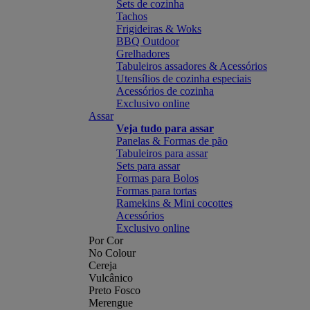
Sets de cozinha
Tachos
Frigideiras & Woks
BBQ Outdoor
Grelhadores
Tabuleiros assadores & Acessórios
Utensílios de cozinha especiais
Acessórios de cozinha
Exclusivo online
Assar
Veja tudo para assar
Panelas & Formas de pão
Tabuleiros para assar
Sets para assar
Formas para Bolos
Formas para tortas
Ramekins & Mini cocottes
Acessórios
Exclusivo online
Por Cor
No Colour
Cereja
Vulcânico
Preto Fosco
Merengue