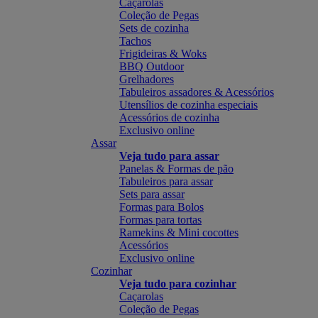
Caçarolas
Coleção de Pegas
Sets de cozinha
Tachos
Frigideiras & Woks
BBQ Outdoor
Grelhadores
Tabuleiros assadores & Acessórios
Utensílios de cozinha especiais
Acessórios de cozinha
Exclusivo online
Assar
Veja tudo para assar
Panelas & Formas de pão
Tabuleiros para assar
Sets para assar
Formas para Bolos
Formas para tortas
Ramekins & Mini cocottes
Acessórios
Exclusivo online
Cozinhar
Veja tudo para cozinhar
Caçarolas
Coleção de Pegas