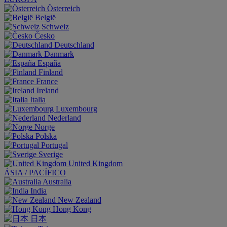
Österreich
België
Schweiz
Česko
Deutschland
Danmark
España
Finland
France
Ireland
Italia
Luxembourg
Nederland
Norge
Polska
Portugal
Sverige
United Kingdom
ÁSIA / PACÍFICO
Australia
India
New Zealand
Hong Kong
日本