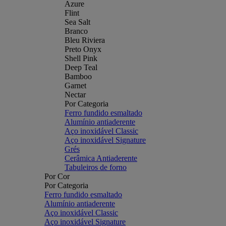
Azure
Flint
Sea Salt
Branco
Bleu Riviera
Preto Onyx
Shell Pink
Deep Teal
Bamboo
Garnet
Nectar
Por Categoria
Ferro fundido esmaltado
Alumínio antiaderente
Aço inoxidável Classic
Aço inoxidável Signature
Grés
Cerâmica Antiaderente
Tabuleiros de forno
Por Cor
Por Categoria
Ferro fundido esmaltado
Alumínio antiaderente
Aço inoxidável Classic
Aço inoxidável Signature