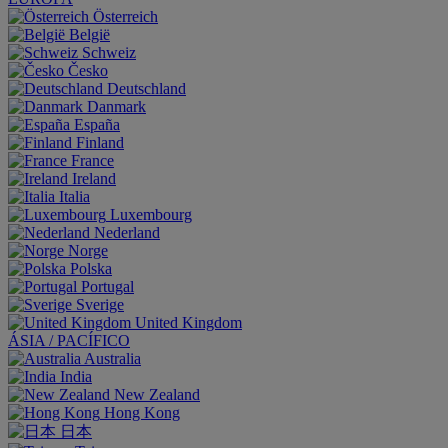
Österreich
België
Schweiz
Česko
Deutschland
Danmark
España
Finland
France
Ireland
Italia
Luxembourg
Nederland
Norge
Polska
Portugal
Sverige
United Kingdom
ÁSIA / PACÍFICO
Australia
India
New Zealand
Hong Kong
日本