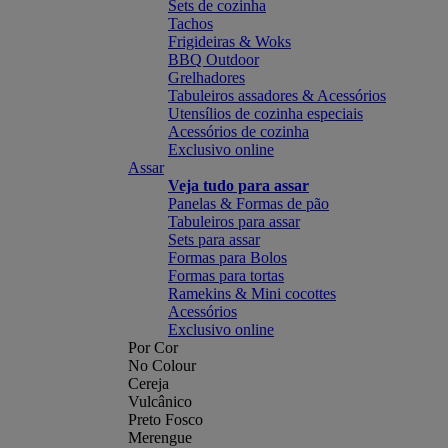
Sets de cozinha
Tachos
Frigideiras & Woks
BBQ Outdoor
Grelhadores
Tabuleiros assadores & Acessórios
Utensílios de cozinha especiais
Acessórios de cozinha
Exclusivo online
Assar
Veja tudo para assar
Panelas & Formas de pão
Tabuleiros para assar
Sets para assar
Formas para Bolos
Formas para tortas
Ramekins & Mini cocottes
Acessórios
Exclusivo online
Por Cor
No Colour
Cereja
Vulcânico
Preto Fosco
Merengue