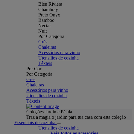
Bleu Riviera
Chambray
Preto Onyx
Bamboo
Nectar
Nuit
Por Categoria
Grés
Chaleiras
Acessórios para vinho
Utensílios de cozinha
Têxteis
Por Cor
Por Categoria
Grés
Chaleiras
Acessórios para vinho
Utensílios de cozinha
Têxteis
Coleções Jardin e Pétala
Traz a magia o jardim para tua casa com esta coleção
Essenciais de cozinha
Utensílios de cozinha
Veja todos os acessórios