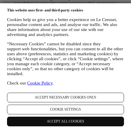
newsletter ao criar uma conta no nosso site), enviaremos
comunicações de marketing personalizadas e notícias sobre
This website uses first- and third-party cookies
iniciativas relacionadas à Le Creuset promovidas pelas
subsidiárias da marca, afiliadas locais e parceiros, dependendo
Cookies help us give you a better experience on Le Creuset,
também das suas preferências. Entraremos em contato por e-
personalise content and ads, and analyse our traffic. We also
mail, SMS ou redes social, mas também usando meios
share information about your use of our site with our
advertising and analytics partners.
automatizados. Essas comunicações estarão relacionadas com
os produtos Le Creuset ou novas aberturas de lojas, eventos
“Necessary Cookies” cannot be disabled since they
exclusivos, concursos, pesquisas, demonstrações organizadas
support web functionalities, but you can consent to all the other
pela Le Creuset ou ofertas especiais. Estas comunicações
uses above (preferences, statistics and marketing cookies) by
podem ser selecionadas ou personalizadas para si com base
clicking “Accept all cookies”, or click “Cookie settings”, where
nos detalhes que possuímos sobre si, como a sua localização,
you manage each cookie category, or “Accept necessary
histórico de compras ou preferências dos nossos produtos.
cookies only”, so that no other category of cookies will be
Usaremos os seus dados para entender melhor os seus
installed.
interesses. Isso permite-nos personalizar as nossas
comunicações para torná-las mais relevantes e interessantes.
Check our
Cookie Policy
.
Não haverá outros efeitos. Também reunimos estatísticas
sobre a abertura de e-mails e cliques usando tecnologias
ACCEPT NECESSARY COOKIES ONLY
padrão do setor (incluindo pixels de rastreamento em e-mail)
que nos ajudam a monitorar as nossas newsletters. Este
processamento é baseado no seu consentimento em receber
COOKIE SETTINGS
nossas comunicações personalizadas de marketing. A opção
de inscrição pode ser exercida nos pontos em que as
ACCEPT ALL COOKIES
informações pessoais são coletadas, marcando a caixa de
seleção. Desativar: você pode parar de receber nossas