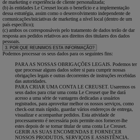
de marketing e experiência de cliente personalizada;
(b) às entidades Le Creuset locais o benefício e a implementação
dessa estratégia, assim como o desenvolvimento independente de
comunicações/iniciativas de marketing a nível local (dentro de um
país específico);
(c) ambos os corresponsáveis pelo tratamento de dados terão de dar
resposta aos pedidos relativos aos direitos dos titulares dos dados
pessoais.
3. POR QUE REUNIMOS ESTA INFORMAÇÃO?
Podemos processar os seus dados para os seguintes fins:
PARA AS NOSSAS OBRIGAÇÕES LEGAIS. Podemos ter
que processar alguns dados sobre si para cumprir nossas
obrigações legais e outras decorrentes de instruções recebidas
das autoridades.
PARA CRIAR UMA CONTA LE CREUSET. Usaremos os
seus dados para criar uma conta Le Creuset que lhe dará
acesso a uma série de vantagens dedicadas a usuários
registrados, para aproveitar melhor os nossos serviços, como
check-out mais rápido, guardar vários endereços de entrega,
visualizar e acompanhar pedidos. Esta atividade de
processamento é necessária pois permite-nos fornecer-lhe
estes depois de se tornar titular de uma conta Le Creuset.
GERIR AS SUAS ENCOMENDAS E FORNECER
NOSSOS PRODUTOS, SERVIÇOS E ASSISTÊNCIA.