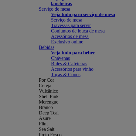
lancheiras
Serviço de mesa
Veja tudo para serviço de mesa
Serviço de mesa
Travessas para servir
Conjuntos de louça de mesa
Acessórios de mesa
Exclusivo online
Bebidas
Veja tudo para beber
Chávenas
Bules & Cafeteiras
Acessórios para vinho
Taças & Copos
Por Cor
Cereja
Vulcânico
Shell Pink
Merengue
Branco
Deep Teal
Azure
Flint
Sea Salt
Preto Fosco