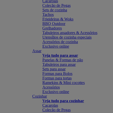
Caçarolas
Coleção de Pegas
Sets de cozinha
Tachos
Frigideiras & Woks
BBQ Outdoor
Grelhadores
Tabuleiros assadores & Acessórios
Utensílios de cozinha especiais
Acessórios de cozinha
Exclusivo online
Assar
Veja tudo para assar
Panelas & Formas de pão
Tabuleiros para assar
Sets para assar
Formas para Bolos
Formas para tortas
Ramekins & Mini cocottes
Acessórios
Exclusivo online
Cozinhar
Veja tudo para cozinhar
Caçarolas
Coleção de Pegas