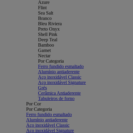
Azure
Flint
Sea Salt
Branco
Bleu Riviera
Preto Onyx
Shell Pink
Deep Teal
Bamboo
Garnet
Nectar
Por Categoria
Ferro fundido esmaltado
Alumínio antiaderente
Aço inoxidável Classic
Aço inoxidável Signature
Grés
Cerâmica Antiaderente
Tabuleiros de forno
Por Cor
Por Categoria
Ferro fundido esmaltado
Alumínio antiaderente
Aço inoxidável Classic
Aço inoxidável Signature