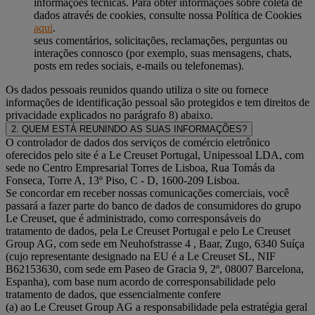
informações técnicas. Para obter informações sobre coleta de
dados através de cookies, consulte nossa Política de Cookies
aqui
.
seus comentários, solicitações, reclamações, perguntas ou
interações connosco (por exemplo, suas mensagens, chats,
posts em redes sociais, e-mails ou telefonemas).
Os dados pessoais reunidos quando utiliza o site ou fornece
informações de identificação pessoal são protegidos e tem direitos de
privacidade explicados no parágrafo 8) abaixo.
2. QUEM ESTÁ REUNINDO AS SUAS INFORMAÇÕES?
O controlador de dados dos serviços de comércio eletrônico
oferecidos pelo site é a Le Creuset Portugal, Unipessoal LDA, com
sede no Centro Empresarial Torres de Lisboa, Rua Tomás da
Fonseca, Torre A, 13º Piso, C - D, 1600-209 Lisboa.
Se concordar em receber nossas comunicações comerciais, você
passará a fazer parte do banco de dados de consumidores do grupo
Le Creuset, que é administrado, como corresponsáveis do
tratamento de dados, pela Le Creuset Portugal e pelo Le Creuset
Group AG, com sede em Neuhofstrasse 4 , Baar, Zugo, 6340 Suíça
(cujo representante designado na EU é a Le Creuset SL, NIF
B62153630, com sede em Paseo de Gracia 9, 2º, 08007 Barcelona,
Espanha), com base num acordo de corresponsabilidade pelo
tratamento de dados, que essencialmente confere
(a) ao Le Creuset Group AG a responsabilidade pela estratégia geral