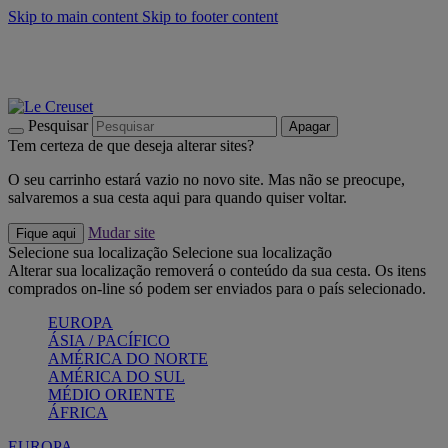
Skip to main content
Skip to footer content
Últimas unidades: poupe até -40%:
Compre já
Churrascos e piquenique: Cria o seu verão com a Le Creuset
Compre já
Descubra a coleção Jardin e Pétala
Compre já
Pesquisar
Apagar
Tem certeza de que deseja alterar sites?
O seu carrinho estará vazio no novo site. Mas não se preocupe,
salvaremos a sua cesta aqui para quando quiser voltar.
Mudar site
Fique aqui
Selecione sua localização
Selecione sua localização
Alterar sua localização removerá o conteúdo da sua cesta. Os itens
comprados on-line só podem ser enviados para o país selecionado.
EUROPA
ÁSIA / PACÍFICO
AMÉRICA DO NORTE
AMÉRICA DO SUL
MÉDIO ORIENTE
ÁFRICA
EUROPA