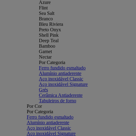
Azure
Flint
Sea Salt
Branco
Bleu Riviera
Preto Onyx
Shell Pink
Deep Teal
Bamboo
Garnet
Nectar
Por Categoria
Ferro fundido esmaltado
Alumínio antiaderente
Aço inoxidável Classic
Aço inoxidável Signature
Grés
Cerâmica Antiaderente
Tabuleiros de forno
Por Cor
Por Categoria
Ferro fundido esmaltado
Alumínio antiaderente
Aço inoxidável Classic
Aço inoxidável Signature