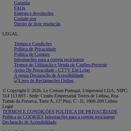
Garantia
FAQs
Entrega e devoluções
Contate-nos
Direito de livre resolução
LEGAL
Termos e Condições
Política de Privacidade
Política de Cookies
Informações para a correta reciclagem
Termos de Utilização e Venda de Cartões-Presente
Aviso De Privacidade - CTTV Em Lojas
A nossa Declaração de Acessibilidade
© Copyright © 2026, Le Creuset Portugal, Unipessoal LDA, NIPC:
514 113 693 - Sede: Centro Empresarial Torres de Lisboa, Rua
Tomás da Fonseca, Torre A, 13º Piso, C - D, 1600-209 Lisboa
Legal
TERMOS E CONDIÇÕES
POLÍTICA DE PRIVACIDADE
Política de COOKIES
Informações para a correta reciclagem
Declaração de Acessibilidade