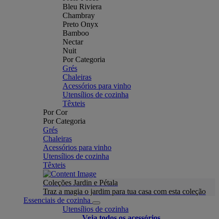
Bleu Riviera
Chambray
Preto Onyx
Bamboo
Nectar
Nuit
Por Categoria
Grés
Chaleiras
Acessórios para vinho
Utensílios de cozinha
Têxteis
Por Cor
Por Categoria
Grés
Chaleiras
Acessórios para vinho
Utensílios de cozinha
Têxteis
Coleções Jardin e Pétala
Traz a magia o jardim para tua casa com esta coleção
Essenciais de cozinha
Utensílios de cozinha
Veja todos os acessórios