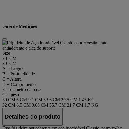
Guia de Medições
Size
28 CM
30 CM
A = Largura
B = Profundidade
C = Altura
D = Comprimento
E = diâmetro da base
G = peso
30 CM
6 CM
9.1 CM
53.6 CM
20.5 CM
1.45 KG
32 CM
6.5 CM
9.68 CM
55.7 CM
21.7 CM
1.7 KG
Detalhes do produto
Esta frigideira antiaderente em aço inoxidável Classic, permite-lhe