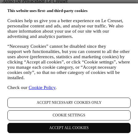
Aviso De Privacidade Le Creuset
This website uses first- and third-party cookies
A política de privacidade que se segue aplica-se a consumidores.
Caso seja nosso parceiro de negócio, consulte a Política de
Cookies help us give you a better experience on Le Creuset,
Privacidade B2B
aqui
.
personalise content and ads, and analyse our traffic. We also
Prometemos respeitar a sua privacidade e proteger seus dados
share information about your use of our site with our
pessoais! Estaremos sempre abertos sobre como e porque usamos os
advertising and analytics partners.
seus dados.
Segurança na compra on-line é a nossa prioridade.
“Necessary Cookies” cannot be disabled since they
Os seus dados pessoais são mantidos em segurança e em estrita
support web functionalities, but you can consent to all the other
confiança, de acordo com a legislação europeia e nacional sobre
uses above (preferences, statistics and marketing cookies) by
proteção de dados. Sabemos que a segurança é muito importante na
clicking “Accept all cookies”, or click “Cookie settings”, where
compra on-line; portanto, usamos a tecnologia mais recente para
you manage each cookie category, or “Accept necessary
proteção dos seus dados pessoais e de cartão de crédito.
cookies only”, so that no other category of cookies will be
installed.
Utilizamos dados para facilitar a sua compra e adaptada a si
Analisamos como os usuários usam o nosso site e serviços para
Check our
Cookie Policy
.
tornar as coisas mais fáceis e mais interessantes
Utilizamos dados para tornar a culinária com a Le Creuset uma
experiência mais interessante e para informar novidades e ofertas
ACCEPT NECESSARY COOKIES ONLY
Se decidir fazer parte do nosso banco de dados de clientes do grupo
e receber as newsletters comunicações de marketing da Le Creuset,
COOKIE SETTINGS
enviaremos conteúdos especiais personalizados e informaremos
sobre novos produtos lançados, ofertas exclusivas, demonstrações
de culinária, ou promoções especiais dedicadas a si.
ACCEPT ALL COOKIES
Desativar: Se deseja, pode parar de receber a nossa comunicação de