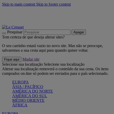
Skip to main content
Skip to footer content
Últimas unidades: poupe até -40%:
Compre já
Churrascos e piquenique: Cria o seu verão com a Le Creuset
Compre já
Descubra a coleção Jardin e Pétala
Compre já
Pesquisar
Apagar
Tem certeza de que deseja alterar sites?
O seu carrinho estará vazio no novo site. Mas não se preocupe,
salvaremos a sua cesta aqui para quando quiser voltar.
Mudar site
Fique aqui
Selecione sua localização
Selecione sua localização
Alterar sua localização removerá o conteúdo da sua cesta. Os itens
comprados on-line só podem ser enviados para o país selecionado.
EUROPA
ÁSIA / PACÍFICO
AMÉRICA DO NORTE
AMÉRICA DO SUL
MÉDIO ORIENTE
ÁFRICA
EUROPA