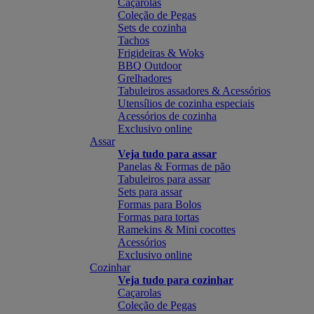
Caçarolas
Coleção de Pegas
Sets de cozinha
Tachos
Frigideiras & Woks
BBQ Outdoor
Grelhadores
Tabuleiros assadores & Acessórios
Utensílios de cozinha especiais
Acessórios de cozinha
Exclusivo online
Assar
Veja tudo para assar
Panelas & Formas de pão
Tabuleiros para assar
Sets para assar
Formas para Bolos
Formas para tortas
Ramekins & Mini cocottes
Acessórios
Exclusivo online
Cozinhar
Veja tudo para cozinhar
Caçarolas
Coleção de Pegas