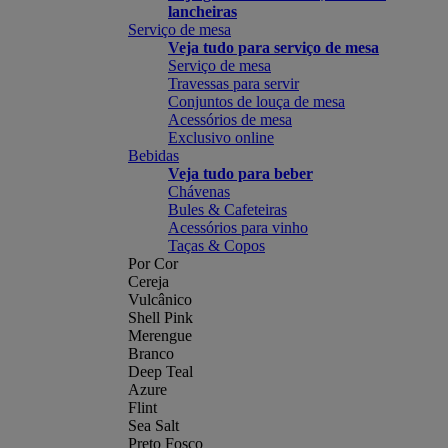
lancheiras
Serviço de mesa
Veja tudo para serviço de mesa
Serviço de mesa
Travessas para servir
Conjuntos de louça de mesa
Acessórios de mesa
Exclusivo online
Bebidas
Veja tudo para beber
Chávenas
Bules & Cafeteiras
Acessórios para vinho
Taças & Copos
Por Cor
Cereja
Vulcânico
Shell Pink
Merengue
Branco
Deep Teal
Azure
Flint
Sea Salt
Preto Fosco