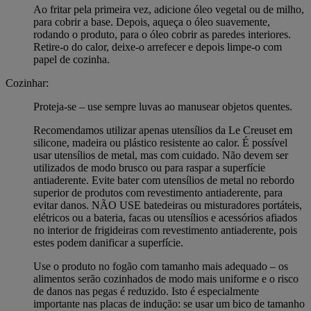
Ao fritar pela primeira vez, adicione óleo vegetal ou de milho,
para cobrir a base. Depois, aqueça o óleo suavemente,
rodando o produto, para o óleo cobrir as paredes interiores.
Retire-o do calor, deixe-o arrefecer e depois limpe-o com
papel de cozinha.
Cozinhar:
Proteja-se – use sempre luvas ao manusear objetos quentes.
Recomendamos utilizar apenas utensílios da Le Creuset em
silicone, madeira ou plástico resistente ao calor. É possível
usar utensílios de metal, mas com cuidado. Não devem ser
utilizados de modo brusco ou para raspar a superfície
antiaderente. Evite bater com utensílios de metal no rebordo
superior de produtos com revestimento antiaderente, para
evitar danos. NÃO USE batedeiras ou misturadores portáteis,
elétricos ou a bateria, facas ou utensílios e acessórios afiados
no interior de frigideiras com revestimento antiaderente, pois
estes podem danificar a superfície.
Use o produto no fogão com tamanho mais adequado – os
alimentos serão cozinhados de modo mais uniforme e o risco
de danos nas pegas é reduzido. Isto é especialmente
importante nas placas de indução: se usar um bico de tamanho