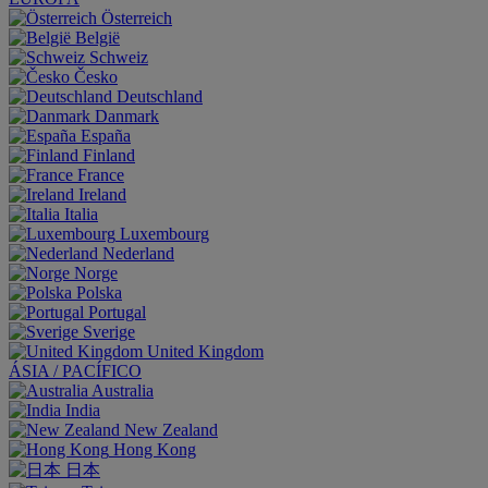
Österreich
België
Schweiz
Česko
Deutschland
Danmark
España
Finland
France
Ireland
Italia
Luxembourg
Nederland
Norge
Polska
Portugal
Sverige
United Kingdom
ÁSIA / PACÍFICO
Australia
India
New Zealand
Hong Kong
日本