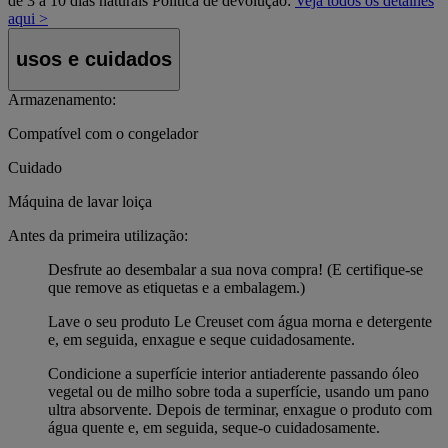
de 3 a 10 dias naturais
Política de devolução:
Veja todos os detalhes
aqui >
usos e cuidados
Armazenamento:
Compatível com o congelador
Cuidado
Máquina de lavar loiça
Antes da primeira utilização:
Desfrute ao desembalar a sua nova compra! (E certifique-se
que remove as etiquetas e a embalagem.)
Lave o seu produto Le Creuset com água morna e detergente
e, em seguida, enxague e seque cuidadosamente.
Condicione a superfície interior antiaderente passando óleo
vegetal ou de milho sobre toda a superfície, usando um pano
ultra absorvente. Depois de terminar, enxague o produto com
água quente e, em seguida, seque-o cuidadosamente.