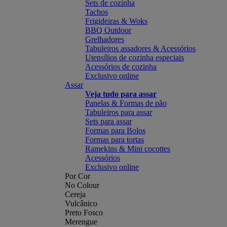
Sets de cozinha
Tachos
Frigideiras & Woks
BBQ Outdoor
Grelhadores
Tabuleiros assadores & Acessórios
Utensílios de cozinha especiais
Acessórios de cozinha
Exclusivo online
Assar
Veja tudo para assar
Panelas & Formas de pão
Tabuleiros para assar
Sets para assar
Formas para Bolos
Formas para tortas
Ramekins & Mini cocottes
Acessórios
Exclusivo online
Por Cor
No Colour
Cereja
Vulcânico
Preto Fosco
Merengue