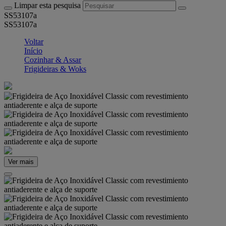
Limpar esta pesquisa
SS53107a
SS53107a
Voltar
Início
Cozinhar & Assar
Frigideiras & Woks
Ver mais