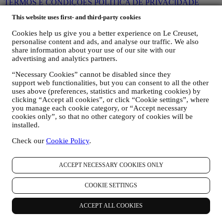
TERMOS E CONDIÇÕES
POLÍTICA DE PRIVACIDADE
Política de COOKIES
Informações para a correta reciclagem
This website uses first- and third-party cookies
Declaração de Acessibilidade
Cookies help us give you a better experience on Le Creuset,
Aviso De Privacidade Le Creuset
personalise content and ads, and analyse our traffic. We also
share information about your use of our site with our
A política de privacidade que se segue aplica-se a consumidores.
advertising and analytics partners.
Caso seja nosso parceiro de negócio, consulte a Política de
Privacidade B2B
aqui
.
“Necessary Cookies” cannot be disabled since they
Prometemos respeitar a sua privacidade e proteger seus dados
support web functionalities, but you can consent to all the other
pessoais! Estaremos sempre abertos sobre como e porque usamos os
uses above (preferences, statistics and marketing cookies) by
seus dados.
clicking “Accept all cookies”, or click “Cookie settings”, where
Segurança na compra on-line é a nossa prioridade.
you manage each cookie category, or “Accept necessary
Os seus dados pessoais são mantidos em segurança e em estrita
cookies only”, so that no other category of cookies will be
confiança, de acordo com a legislação europeia e nacional sobre
installed.
proteção de dados. Sabemos que a segurança é muito importante na
Check our
Cookie Policy
.
compra on-line; portanto, usamos a tecnologia mais recente para
proteção dos seus dados pessoais e de cartão de crédito.
Utilizamos dados para facilitar a sua compra e adaptada a si
ACCEPT NECESSARY COOKIES ONLY
Analisamos como os usuários usam o nosso site e serviços para
tornar as coisas mais fáceis e mais interessantes
COOKIE SETTINGS
Utilizamos dados para tornar a culinária com a Le Creuset uma
experiência mais interessante e para informar novidades e ofertas
Se decidir fazer parte do nosso banco de dados de clientes do grupo
ACCEPT ALL COOKIES
e receber as newsletters comunicações de marketing da Le Creuset,