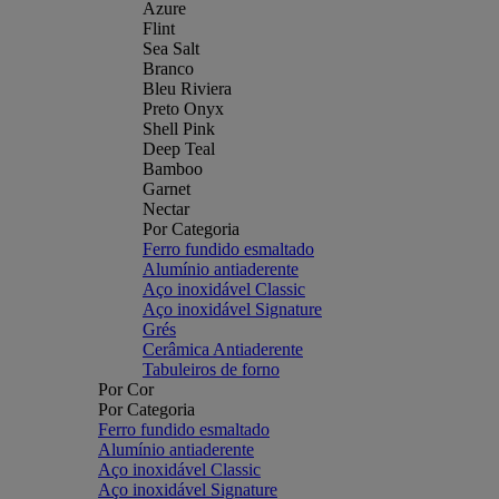
Azure
Flint
Sea Salt
Branco
Bleu Riviera
Preto Onyx
Shell Pink
Deep Teal
Bamboo
Garnet
Nectar
Por Categoria
Ferro fundido esmaltado
Alumínio antiaderente
Aço inoxidável Classic
Aço inoxidável Signature
Grés
Cerâmica Antiaderente
Tabuleiros de forno
Por Cor
Por Categoria
Ferro fundido esmaltado
Alumínio antiaderente
Aço inoxidável Classic
Aço inoxidável Signature