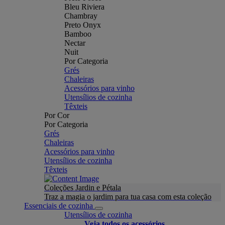
Bleu Riviera
Chambray
Preto Onyx
Bamboo
Nectar
Nuit
Por Categoria
Grés
Chaleiras
Acessórios para vinho
Utensílios de cozinha
Têxteis
Por Cor
Por Categoria
Grés
Chaleiras
Acessórios para vinho
Utensílios de cozinha
Têxteis
Coleções Jardin e Pétala
Traz a magia o jardim para tua casa com esta coleção
Essenciais de cozinha
Utensílios de cozinha
Veja todos os acessórios