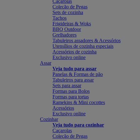
Caçarolas
Coleção de Pegas
Sets de cozinha
Tachos
Frigideiras & Woks
BBQ Outdoor
Grelhadores
Tabuleiros assadores & Acessórios
Utensílios de cozinha especiais
Acessórios de cozinha
Exclusivo online
Assar
Veja tudo para assar
Panelas & Formas de pão
Tabuleiros para assar
Sets para assar
Formas para Bolos
Formas para tortas
Ramekins & Mini cocottes
Acessórios
Exclusivo online
Cozinhar
Veja tudo para cozinhar
Caçarolas
Coleção de Pegas