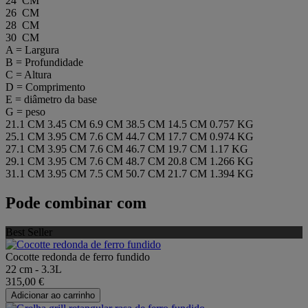
24 CM
26 CM
28 CM
30 CM
A = Largura
B = Profundidade
C = Altura
D = Comprimento
E = diâmetro da base
G = peso
21.1 CM
3.45 CM
6.9 CM
38.5 CM
14.5 CM
0.757 KG
25.1 CM
3.95 CM
7.6 CM
44.7 CM
17.7 CM
0.974 KG
27.1 CM
3.95 CM
7.6 CM
46.7 CM
19.7 CM
1.17 KG
29.1 CM
3.95 CM
7.6 CM
48.7 CM
20.8 CM
1.266 KG
31.1 CM
3.95 CM
7.5 CM
50.7 CM
21.7 CM
1.394 KG
Pode combinar com
Best Seller
Cocotte redonda de ferro fundido
22 cm - 3.3L
315,00 €
Adicionar ao carrinho