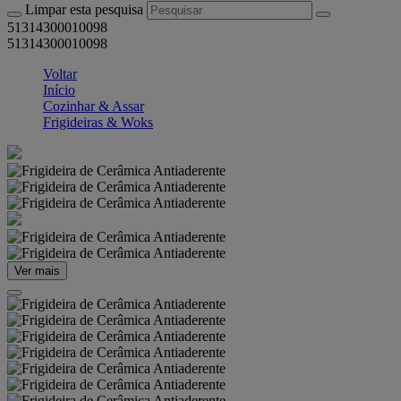
Limpar esta pesquisa
51314300010098
51314300010098
Voltar
Início
Cozinhar & Assar
Frigideiras & Woks
Ver mais