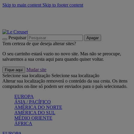
Skip to main content
Skip to footer content
Últimas unidades: poupe até -40%:
Compre já
Churrascos e piquenique: Cria o seu verão com a Le Creuset
Compre já
Descubra a coleção Jardin e Pétala
Compre já
Pesquisar
Apagar
Tem certeza de que deseja alterar sites?
O seu carrinho estará vazio no novo site. Mas não se preocupe,
salvaremos a sua cesta aqui para quando quiser voltar.
Mudar site
Fique aqui
Selecione sua localização
Selecione sua localização
Alterar sua localização removerá o conteúdo da sua cesta. Os itens
comprados on-line só podem ser enviados para o país selecionado.
EUROPA
ÁSIA / PACÍFICO
AMÉRICA DO NORTE
AMÉRICA DO SUL
MÉDIO ORIENTE
ÁFRICA
EUROPA