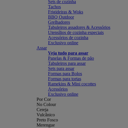
Sets de cozinha
Tachos
Frigideiras & Woks
BBQ Outdoor
Grelhadores
Tabuleiros assadores & Acessórios
Utensílios de cozinha especiais
Acessórios de cozinha
Exclusivo online
Assar
Veja tudo para assar
Panelas & Formas de pão
Tabuleiros para assar
Sets para assar
Formas para Bolos
Formas para tortas
Ramekins & Mini cocottes
Acessórios
Exclusivo online
Por Cor
No Colour
Cereja
Vulcânico
Preto Fosco
Merengue