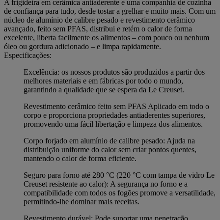
A frigideira em cerâmica antiaderente é uma companhia de cozinha
de confiança para tudo, desde tostar a grelhar e muito mais. Com um
núcleo de alumínio de calibre pesado e revestimento cerâmico
avançado, feito sem PFAS, distribui e retém o calor de forma
excelente, liberta facilmente os alimentos – com pouco ou nenhum
óleo ou gordura adicionado – e limpa rapidamente.
Especificações:
Excelência: os nossos produtos são produzidos a partir dos
melhores materiais e em fábricas por todo o mundo,
garantindo a qualidade que se espera da Le Creuset.
Revestimento cerâmico feito sem PFAS Aplicado em todo o
corpo e proporciona propriedades antiaderentes superiores,
promovendo uma fácil libertação e limpeza dos alimentos.
Corpo forjado em alumínio de calibre pesado: Ajuda na
distribuição uniforme do calor sem criar pontos quentes,
mantendo o calor de forma eficiente.
Seguro para forno até 280 °C (220 °C com tampa de vidro Le
Creuset resistente ao calor): A segurança no forno e a
compatibilidade com todos os fogões promove a versatilidade,
permitindo-lhe dominar mais receitas.
Revestimento durável: Pode suportar uma penetração