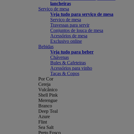
lancheiras
Serviço de mesa
Veja tudo para serviço de mesa
Serviço de mesa
Travessas para servir
Conjuntos de louça de mesa
Acessórios de mesa
Exclusivo online
Bebidas
Veja tudo para beber
Chávenas
Bules & Cafeteiras
Acessórios para vinho
Taças & Copos
Por Cor
Cereja
Vulcânico
Shell Pink
Merengue
Branco
Deep Teal
Azure
Flint
Sea Salt
Preto Fosco