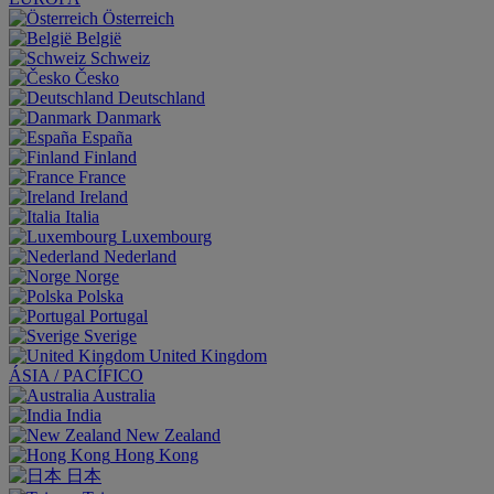
Österreich
België
Schweiz
Česko
Deutschland
Danmark
España
Finland
France
Ireland
Italia
Luxembourg
Nederland
Norge
Polska
Portugal
Sverige
United Kingdom
ÁSIA / PACÍFICO
Australia
India
New Zealand
Hong Kong
日本