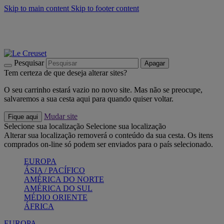
Skip to main content
Skip to footer content
Últimas unidades: poupe até -40%:
Compre já
Churrascos e piquenique: Cria o seu verão com a Le Creuset
Compre já
Descubra a coleção Jardin e Pétala
Compre já
Pesquisar
Apagar
Tem certeza de que deseja alterar sites?
O seu carrinho estará vazio no novo site. Mas não se preocupe,
salvaremos a sua cesta aqui para quando quiser voltar.
Mudar site
Fique aqui
Selecione sua localização
Selecione sua localização
Alterar sua localização removerá o conteúdo da sua cesta. Os itens
comprados on-line só podem ser enviados para o país selecionado.
EUROPA
ÁSIA / PACÍFICO
AMÉRICA DO NORTE
AMÉRICA DO SUL
MÉDIO ORIENTE
ÁFRICA
EUROPA