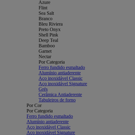
Azure
Flint
Sea Salt
Branco
Bleu Riviera
Preto Onyx
Shell Pink
Deep Teal
Bamboo
Garnet
Nectar
Por Categoria
Ferro fundido esmaltado
Alumínio antiaderente
Aço inoxidável Classic
Aço inoxidável Signature
Grés
Cerâmica Antiaderente
Tabuleiros de forno
Por Cor
Por Categoria
Ferro fundido esmaltado
Alumínio antiaderente
Aço inoxidável Classic
Aço inoxidável Signature