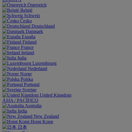
Österreich
België
Schweiz
Česko
Deutschland
Danmark
España
Finland
France
Ireland
Italia
Luxembourg
Nederland
Norge
Polska
Portugal
Sverige
United Kingdom
ÁSIA / PACÍFICO
Australia
India
New Zealand
Hong Kong
日本