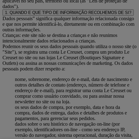
aplicável no seu país, território ou local (as "Leis de proteção de
dados").
1. QUANDO E QUE TIPO DE INFORMAÇÃO RECOLHEMOS DE SI?
Dados pessoais” significa qualquer informação relacionada consigo
e que nos permite identificá-lo, diretamente ou em combinação com
outras informações.
Crianças: este site não se destina a crianças e não reunimos
intencionalmente dados relacionados a crianças.
Podemos reunir os seus dados pessoais quando utiliza o nosso site (o
"Site"), se registra uma conta Le Creuset, compra um produto Le
Creuset no site ou nas lojas Le Creuset (Boutiques Signature e
Outlets) ou assina as nossas comunicações de marketing. Os dados
pessoais podem dizer respeito a:
nome, sobrenome, endereço de e-mail, data de nascimento e
outros detalhes de contato (endereço, número de telefone e
endereço de e-mail), para registrar uma conta Le Creuset ou
comprar como usuário convidado, ou para assinar nossa
newsletter no site ou na loja.
os seus dados de compra, por exemplo, data e hora da
compra, dados de entrega, dados e detalhes de produtos e
pagamentos, para gerenciar seus pedidos.
dados sobre o seu histórico de navegação on-line (por
exemplo, identificadores on-line - como seu endereço IP,
versão do navegador, sistema operacional, duração da visita,