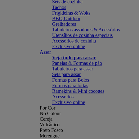
Sets de cozinha
Tachos
Frigideiras & Woks
BBQ Outdoor
Grelhadores
Tabuleiros assadores & Acessórios
Utensílios de cozinha especiais
Acessórios de cozinha
Exclusivo online
Assar
Veja tudo para assar
Panelas & Formas de pão
Tabuleiros para assar
Sets para assar
Formas para Bolos
Formas para tortas
Ramekins & Mini cocottes
Acessórios
Exclusivo online
Por Cor
No Colour
Cereja
Vulcânico
Preto Fosco
Merengue