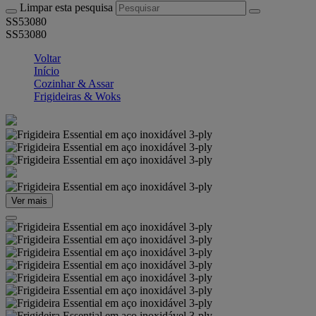
Limpar esta pesquisa
SS53080
SS53080
Voltar
Início
Cozinhar & Assar
Frigideiras & Woks
Ver mais