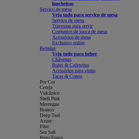
lancheiras
Serviço de mesa
Veja tudo para serviço de mesa
Serviço de mesa
Travessas para servir
Conjuntos de louça de mesa
Acessórios de mesa
Exclusivo online
Bebidas
Veja tudo para beber
Chávenas
Bules & Cafeteiras
Acessórios para vinho
Taças & Copos
Por Cor
Cereja
Vulcânico
Shell Pink
Merengue
Branco
Deep Teal
Azure
Flint
Sea Salt
Preto Fosco