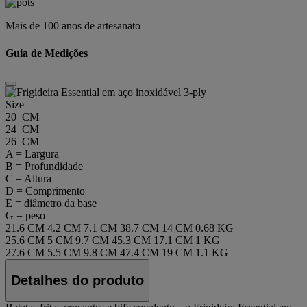
Mais de 100 anos de artesanato
Guia de Medições
Size
20 CM
24 CM
26 CM
A = Largura
B = Profundidade
C = Altura
D = Comprimento
E = diâmetro da base
G = peso
21.6 CM
4.2 CM
7.1 CM
38.7 CM
14 CM
0.68 KG
25.6 CM
5 CM
9.7 CM
45.3 CM
17.1 CM
1 KG
27.6 CM
5.5 CM
9.8 CM
47.4 CM
19 CM
1.1 KG
Detalhes do produto