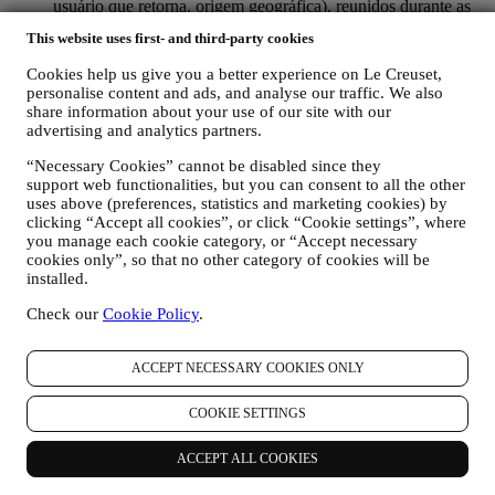
usuário que retorna, origem geográfica), reunidos durante as
suas visitas ao site (se você é um usuário registrado ou não),
This website uses first- and third-party cookies
usando registros e / ou tecnologias de rastreamento como
“cookies” e tecnologias semelhantes (incluindo pixels de
Cookies help us give you a better experience on Le Creuset,
rastreamento em e-mail), para melhorar nossos serviços e
personalise content and ads, and analyse our traffic. We also
anúncios ou para nossa análise estatística - na maioria dos
share information about your use of our site with our
casos, nós não conseguiremos identificá-lo com essas
advertising and analytics partners.
informações técnicas. Para obter informações sobre coleta de
dados através de cookies, consulte nossa Política de Cookies
“Necessary Cookies” cannot be disabled since they
aqui
.
support web functionalities, but you can consent to all the other
uses above (preferences, statistics and marketing cookies) by
seus comentários, solicitações, reclamações, perguntas ou
clicking “Accept all cookies”, or click “Cookie settings”, where
interações connosco (por exemplo, suas mensagens, chats,
you manage each cookie category, or “Accept necessary
posts em redes sociais, e-mails ou telefonemas).
cookies only”, so that no other category of cookies will be
installed.
Os dados pessoais reunidos quando utiliza o site ou fornece
informações de identificação pessoal são protegidos e tem direitos de
Check our
Cookie Policy
.
privacidade explicados no parágrafo 8) abaixo.
2. QUEM ESTÁ REUNINDO AS SUAS INFORMAÇÕES?
O controlador de dados dos serviços de comércio eletrônico
ACCEPT NECESSARY COOKIES ONLY
oferecidos pelo site é a Le Creuset Portugal, Unipessoal LDA, com
sede no Centro Empresarial Torres de Lisboa, Rua Tomás da
COOKIE SETTINGS
Fonseca, Torre A, 13º Piso, C - D, 1600-209 Lisboa.
Se concordar em receber nossas comunicações comerciais, você
ACCEPT ALL COOKIES
passará a fazer parte do banco de dados de consumidores do grupo
Le Creuset, que é administrado, como corresponsáveis do