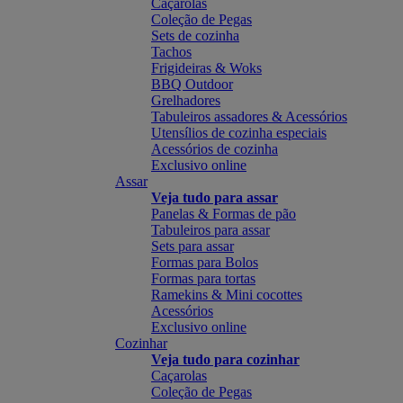
Caçarolas
Coleção de Pegas
Sets de cozinha
Tachos
Frigideiras & Woks
BBQ Outdoor
Grelhadores
Tabuleiros assadores & Acessórios
Utensílios de cozinha especiais
Acessórios de cozinha
Exclusivo online
Assar
Veja tudo para assar
Panelas & Formas de pão
Tabuleiros para assar
Sets para assar
Formas para Bolos
Formas para tortas
Ramekins & Mini cocottes
Acessórios
Exclusivo online
Cozinhar
Veja tudo para cozinhar
Caçarolas
Coleção de Pegas