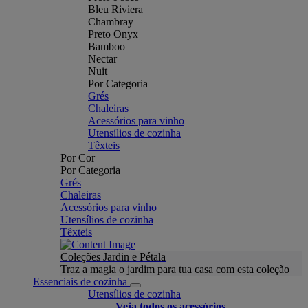
Bleu Riviera
Chambray
Preto Onyx
Bamboo
Nectar
Nuit
Por Categoria
Grés
Chaleiras
Acessórios para vinho
Utensílios de cozinha
Têxteis
Por Cor
Por Categoria
Grés
Chaleiras
Acessórios para vinho
Utensílios de cozinha
Têxteis
Coleções Jardin e Pétala
Traz a magia o jardim para tua casa com esta coleção
Essenciais de cozinha
Utensílios de cozinha
Veja todos os acessórios