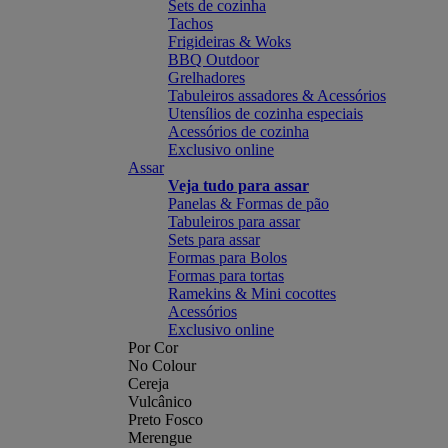
Sets de cozinha
Tachos
Frigideiras & Woks
BBQ Outdoor
Grelhadores
Tabuleiros assadores & Acessórios
Utensílios de cozinha especiais
Acessórios de cozinha
Exclusivo online
Assar
Veja tudo para assar
Panelas & Formas de pão
Tabuleiros para assar
Sets para assar
Formas para Bolos
Formas para tortas
Ramekins & Mini cocottes
Acessórios
Exclusivo online
Por Cor
No Colour
Cereja
Vulcânico
Preto Fosco
Merengue