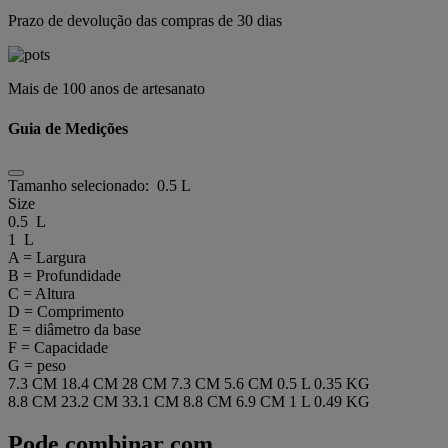
Prazo de devolução das compras de 30 dias
Mais de 100 anos de artesanato
Guia de Medições
Tamanho selecionado:
0.5 L
Size
0.5 L
1 L
A = Largura
B = Profundidade
C = Altura
D = Comprimento
E = diâmetro da base
F = Capacidade
G = peso
7.3 CM
18.4 CM
28 CM
7.3 CM
5.6 CM
0.5 L
0.35 KG
8.8 CM
23.2 CM
33.1 CM
8.8 CM
6.9 CM
1 L
0.49 KG
Pode combinar com