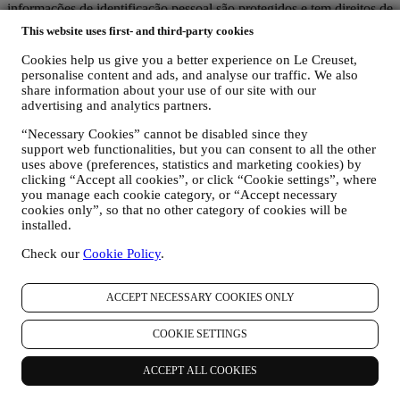
informações de identificação pessoal são protegidos e tem direitos de
privacidade explicados no parágrafo 8) abaixo.
This website uses first- and third-party cookies
2. QUEM ESTÁ REUNINDO AS SUAS INFORMAÇÕES?
O controlador de dados dos serviços de comércio eletrônico
Cookies help us give you a better experience on Le Creuset,
personalise content and ads, and analyse our traffic. We also
oferecidos pelo site é a Le Creuset Portugal, Unipessoal LDA, com
share information about your use of our site with our
sede no Centro Empresarial Torres de Lisboa, Rua Tomás da
advertising and analytics partners.
Fonseca, Torre A, 13º Piso, C - D, 1600-209 Lisboa.
Se concordar em receber nossas comunicações comerciais, você
“Necessary Cookies” cannot be disabled since they
passará a fazer parte do banco de dados de consumidores do grupo
support web functionalities, but you can consent to all the other
Le Creuset, que é administrado, como corresponsáveis do
uses above (preferences, statistics and marketing cookies) by
tratamento de dados, pela Le Creuset Portugal e pelo Le Creuset
clicking “Accept all cookies”, or click “Cookie settings”, where
Group AG, com sede em Neuhofstrasse 4 , Baar, Zugo, 6340 Suíça
you manage each cookie category, or “Accept necessary
(cujo representante designado na EU é a Le Creuset SL, NIF
cookies only”, so that no other category of cookies will be
B62153630, com sede em Paseo de Gracia 9, 2º, 08007 Barcelona,
installed.
Espanha), com base num acordo de corresponsabilidade pelo
tratamento de dados, que essencialmente confere
Check our
Cookie Policy
.
(a) ao Le Creuset Group AG a responsabilidade pela estratégia geral
de marketing e experiência de cliente personalizada;
ACCEPT NECESSARY COOKIES ONLY
(b) às entidades Le Creuset locais o benefício e a implementação
dessa estratégia, assim como o desenvolvimento independente de
comunicações/iniciativas de marketing a nível local (dentro de um
COOKIE SETTINGS
país específico);
(c) ambos os corresponsáveis pelo tratamento de dados terão de dar
ACCEPT ALL COOKIES
resposta aos pedidos relativos aos direitos dos titulares dos dados
pessoais.