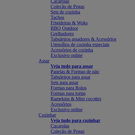
Caçarolas
Coleção de Pegas
Sets de cozinha
Tachos
Frigideiras & Woks
BBQ Outdoor
Grelhadores
Tabuleiros assadores & Acessórios
Utensílios de cozinha especiais
Acessórios de cozinha
Exclusivo online
Assar
Veja tudo para assar
Panelas & Formas de pão
Tabuleiros para assar
Sets para assar
Formas para Bolos
Formas para tortas
Ramekins & Mini cocottes
Acessórios
Exclusivo online
Cozinhar
Veja tudo para cozinhar
Caçarolas
Coleção de Pegas