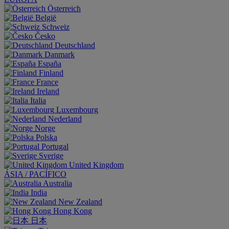
Österreich
België
Schweiz
Česko
Deutschland
Danmark
España
Finland
France
Ireland
Italia
Luxembourg
Nederland
Norge
Polska
Portugal
Sverige
United Kingdom
ÁSIA / PACÍFICO
Australia
India
New Zealand
Hong Kong
日本