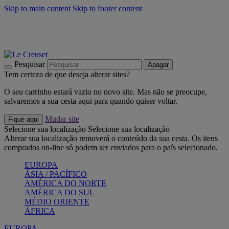
Skip to main content
Skip to footer content
Últimas unidades: poupe até -40%:
Compre já
Churrascos e piquenique: Cria o seu verão com a Le Creuset
Compre já
Descubra a coleção Jardin e Pétala
Compre já
Pesquisar
Apagar
Tem certeza de que deseja alterar sites?
O seu carrinho estará vazio no novo site. Mas não se preocupe,
salvaremos a sua cesta aqui para quando quiser voltar.
Mudar site
Fique aqui
Selecione sua localização
Selecione sua localização
Alterar sua localização removerá o conteúdo da sua cesta. Os itens
comprados on-line só podem ser enviados para o país selecionado.
EUROPA
ÁSIA / PACÍFICO
AMÉRICA DO NORTE
AMÉRICA DO SUL
MÉDIO ORIENTE
ÁFRICA
EUROPA