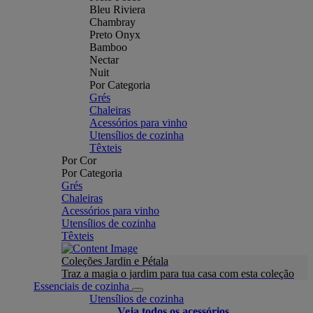
Bleu Riviera
Chambray
Preto Onyx
Bamboo
Nectar
Nuit
Por Categoria
Grés
Chaleiras
Acessórios para vinho
Utensílios de cozinha
Têxteis
Por Cor
Por Categoria
Grés
Chaleiras
Acessórios para vinho
Utensílios de cozinha
Têxteis
Coleções Jardin e Pétala
Traz a magia o jardim para tua casa com esta coleção
Essenciais de cozinha
Utensílios de cozinha
Veja todos os acessórios