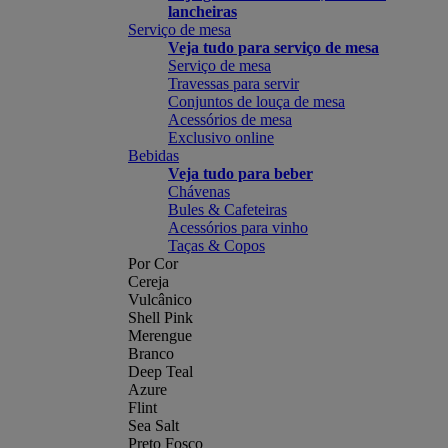
lancheiras
Serviço de mesa
Veja tudo para serviço de mesa
Serviço de mesa
Travessas para servir
Conjuntos de louça de mesa
Acessórios de mesa
Exclusivo online
Bebidas
Veja tudo para beber
Chávenas
Bules & Cafeteiras
Acessórios para vinho
Taças & Copos
Por Cor
Cereja
Vulcânico
Shell Pink
Merengue
Branco
Deep Teal
Azure
Flint
Sea Salt
Preto Fosco