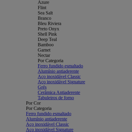
Azure
Flint
Sea Salt
Branco
Bleu Riviera
Preto Onyx
Shell Pink
Deep Teal
Bamboo
Garnet
Nectar
Por Categoria
Ferro fundido esmaltado
Alumínio antiaderente
Aço inoxidável Classic
Aço inoxidável Signature
Grés
Cerâmica Antiaderente
Tabuleiros de forno
Por Cor
Por Categoria
Ferro fundido esmaltado
Alumínio antiaderente
Aço inoxidável Classic
Aço inoxidável Signature