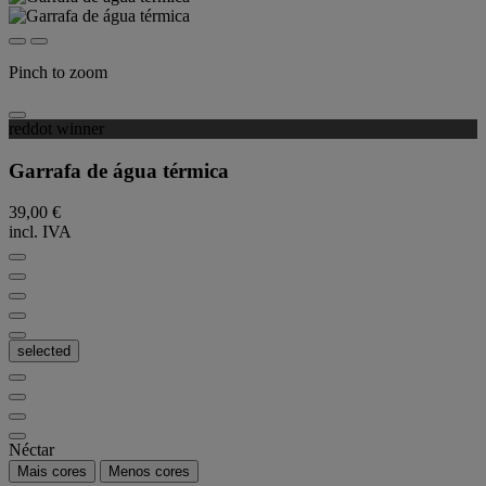
Pinch to zoom
reddot winner
Garrafa de água térmica
39,00 €
incl. IVA
selected
Néctar
Mais cores
Menos cores