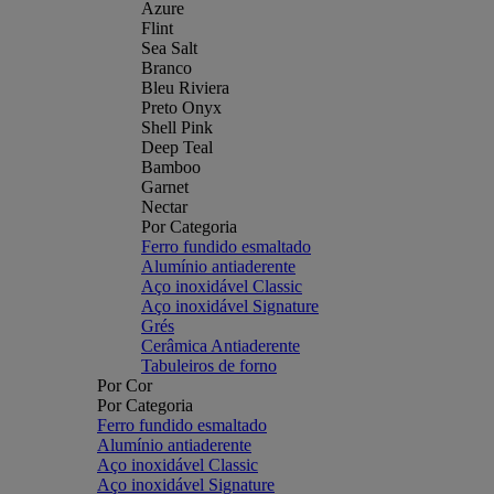
Azure
Flint
Sea Salt
Branco
Bleu Riviera
Preto Onyx
Shell Pink
Deep Teal
Bamboo
Garnet
Nectar
Por Categoria
Ferro fundido esmaltado
Alumínio antiaderente
Aço inoxidável Classic
Aço inoxidável Signature
Grés
Cerâmica Antiaderente
Tabuleiros de forno
Por Cor
Por Categoria
Ferro fundido esmaltado
Alumínio antiaderente
Aço inoxidável Classic
Aço inoxidável Signature