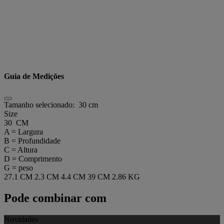
Guia de Medições
Tamanho selecionado:
30 cm
Size
30 CM
A = Largura
B = Profundidade
C = Altura
D = Comprimento
G = peso
27.1 CM
2.3 CM
4.4 CM
39 CM
2.86 KG
Pode combinar com
Novidades