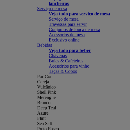
lancheiras
Serviço de mesa
Veja tudo para serviço de mesa
Serviço de mesa
Travessas para servir
Conjuntos de louça de mesa
Acessórios de mesa
Exclusivo online
Bebidas
Veja tudo para beber
Chávenas
Bules & Cafeteiras
Acessórios para vinho
Taças & Copos
Por Cor
Cereja
Vulcânico
Shell Pink
Merengue
Branco
Deep Teal
Azure
Flint
Sea Salt
Preto Fosco