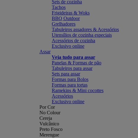
Sets de cozinha
Tachos
Frigideiras & Woks
BBQ Outdoor
Grelhadores
Tabuleiros assadores & Acessórios
Utensílios de cozinha especiais
Acessórios de cozinha
Exclusivo online
Assar
Veja tudo para assar
Panelas & Formas de pão
Tabuleiros para assar
Sets para assar
Formas para Bolos
Formas para tortas
Ramekins & Mini cocottes
Acessórios
Exclusivo online
Por Cor
No Colour
Cereja
Vulcânico
Preto Fosco
Merengue