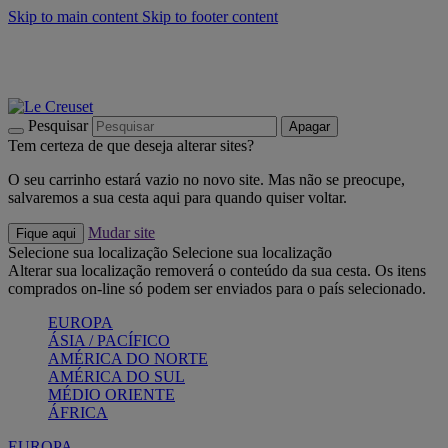
Skip to main content
Skip to footer content
Últimas unidades: poupe até -40%:
Compre já
Churrascos e piquenique: Cria o seu verão com a Le Creuset
Compre já
Descubra a coleção Jardin e Pétala
Compre já
Pesquisar
Apagar
Tem certeza de que deseja alterar sites?
O seu carrinho estará vazio no novo site. Mas não se preocupe,
salvaremos a sua cesta aqui para quando quiser voltar.
Mudar site
Fique aqui
Selecione sua localização
Selecione sua localização
Alterar sua localização removerá o conteúdo da sua cesta. Os itens
comprados on-line só podem ser enviados para o país selecionado.
EUROPA
ÁSIA / PACÍFICO
AMÉRICA DO NORTE
AMÉRICA DO SUL
MÉDIO ORIENTE
ÁFRICA
EUROPA