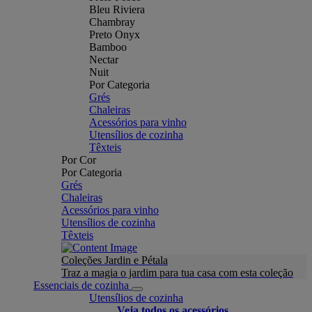
Bleu Riviera
Chambray
Preto Onyx
Bamboo
Nectar
Nuit
Por Categoria
Grés
Chaleiras
Acessórios para vinho
Utensílios de cozinha
Têxteis
Por Cor
Por Categoria
Grés
Chaleiras
Acessórios para vinho
Utensílios de cozinha
Têxteis
Coleções Jardin e Pétala
Traz a magia o jardim para tua casa com esta coleção
Essenciais de cozinha
Utensílios de cozinha
Veja todos os acessórios