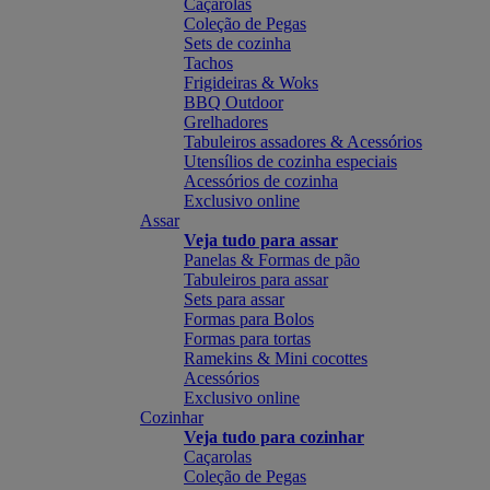
Caçarolas
Coleção de Pegas
Sets de cozinha
Tachos
Frigideiras & Woks
BBQ Outdoor
Grelhadores
Tabuleiros assadores & Acessórios
Utensílios de cozinha especiais
Acessórios de cozinha
Exclusivo online
Assar
Veja tudo para assar
Panelas & Formas de pão
Tabuleiros para assar
Sets para assar
Formas para Bolos
Formas para tortas
Ramekins & Mini cocottes
Acessórios
Exclusivo online
Cozinhar
Veja tudo para cozinhar
Caçarolas
Coleção de Pegas