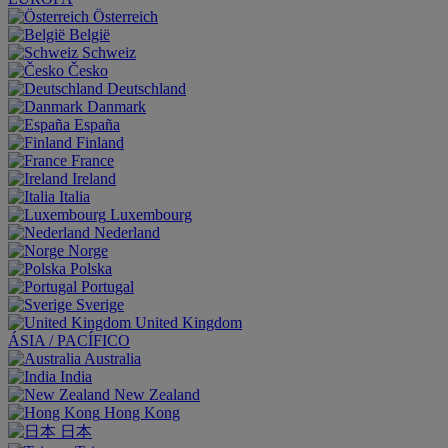
Österreich
België
Schweiz
Česko
Deutschland
Danmark
España
Finland
France
Ireland
Italia
Luxembourg
Nederland
Norge
Polska
Portugal
Sverige
United Kingdom
ÁSIA / PACÍFICO
Australia
India
New Zealand
Hong Kong
日本