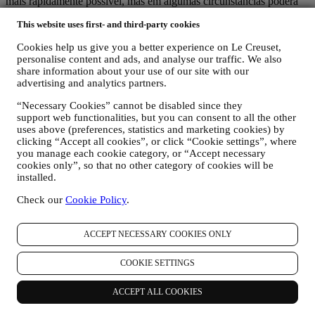
mais rapidamente possível, mas em algumas circunstâncias poderá
receber mais algumas comunicações até que o pedido seja
This website uses first- and third-party cookies
processado completamente.
Os seus dados estão sob seu controle
Cookies help us give you a better experience on Le Creuset,
Lembre-se de que está no controle dos seus dados e pode gerir as
personalise content and ads, and analyse our traffic. We also
suas preferências a qualquer momento.
share information about your use of our site with our
Garantimos-lhe de que nunca transmitiremos os seus dados a
advertising and analytics partners.
empresas terceiras para fins de marketing sem a sua permissão.
Para qualquer informação ou para exercer seus direitos de
“Necessary Cookies” cannot be disabled since they
privacidade, envie um email para
privacy@lecreuset.com
para nos
support web functionalities, but you can consent to all the other
informar qual é o problema e responderemos o quanto antes.
uses above (preferences, statistics and marketing cookies) by
clicking “Accept all cookies”, or click “Cookie settings”, where
Aviso de Privacidade completo Le Creuset
you manage each cookie category, or “Accept necessary
A Le Creuset está comprometida em proteger os seus dados pessoais
cookies only”, so that no other category of cookies will be
installed.
e a sua privacidade, e este aviso explica como reunimos e
processamos os seus dados pessoais de acordo com a legislação da
Check our
Cookie Policy
.
UE sobre proteção de dados (incluindo o Regulamento Geral de
Proteção de Dados da UE 2016/679) e a lei de proteção de dados
aplicável no seu país, território ou local (as "Leis de proteção de
ACCEPT NECESSARY COOKIES ONLY
dados").
1. QUANDO E QUE TIPO DE INFORMAÇÃO RECOLHEMOS DE SI?
COOKIE SETTINGS
Dados pessoais” significa qualquer informação relacionada consigo
e que nos permite identificá-lo, diretamente ou em combinação com
ACCEPT ALL COOKIES
outras informações.
Crianças: este site não se destina a crianças e não reunimos