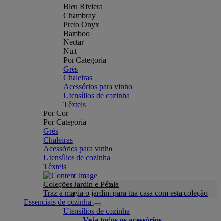
Bleu Riviera
Chambray
Preto Onyx
Bamboo
Nectar
Nuit
Por Categoria
Grés
Chaleiras
Acessórios para vinho
Utensílios de cozinha
Têxteis
Por Cor
Por Categoria
Grés
Chaleiras
Acessórios para vinho
Utensílios de cozinha
Têxteis
Coleções Jardin e Pétala
Traz a magia o jardim para tua casa com esta coleção
Essenciais de cozinha
Utensílios de cozinha
Veja todos os acessórios