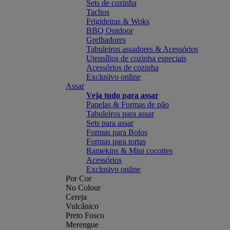
Sets de cozinha
Tachos
Frigideiras & Woks
BBQ Outdoor
Grelhadores
Tabuleiros assadores & Acessórios
Utensílios de cozinha especiais
Acessórios de cozinha
Exclusivo online
Assar
Veja tudo para assar
Panelas & Formas de pão
Tabuleiros para assar
Sets para assar
Formas para Bolos
Formas para tortas
Ramekins & Mini cocottes
Acessórios
Exclusivo online
Por Cor
No Colour
Cereja
Vulcânico
Preto Fosco
Merengue