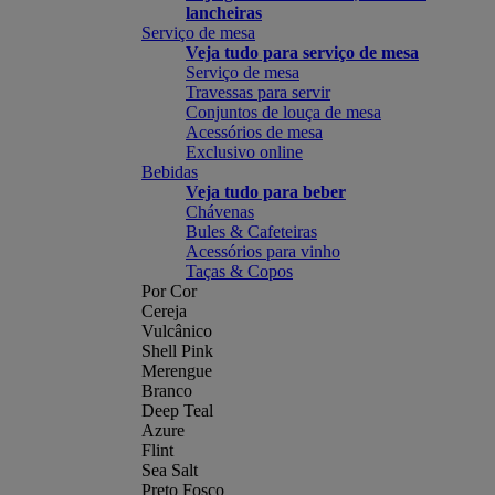
lancheiras
Serviço de mesa
Veja tudo para serviço de mesa
Serviço de mesa
Travessas para servir
Conjuntos de louça de mesa
Acessórios de mesa
Exclusivo online
Bebidas
Veja tudo para beber
Chávenas
Bules & Cafeteiras
Acessórios para vinho
Taças & Copos
Por Cor
Cereja
Vulcânico
Shell Pink
Merengue
Branco
Deep Teal
Azure
Flint
Sea Salt
Preto Fosco