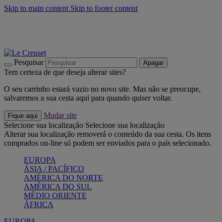
Skip to main content
Skip to footer content
Últimas unidades: poupe até -40%:
Compre já
Churrascos e piquenique: Cria o seu verão com a Le Creuset
Compre já
Descubra a coleção Jardin e Pétala
Compre já
Pesquisar
Apagar
Tem certeza de que deseja alterar sites?
O seu carrinho estará vazio no novo site. Mas não se preocupe,
salvaremos a sua cesta aqui para quando quiser voltar.
Mudar site
Fique aqui
Selecione sua localização
Selecione sua localização
Alterar sua localização removerá o conteúdo da sua cesta. Os itens
comprados on-line só podem ser enviados para o país selecionado.
EUROPA
ÁSIA / PACÍFICO
AMÉRICA DO NORTE
AMÉRICA DO SUL
MÉDIO ORIENTE
ÁFRICA
EUROPA