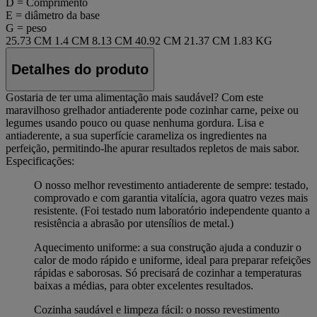
D = Comprimento
E = diâmetro da base
G = peso
25.73 CM
1.4 CM
8.13 CM
40.92 CM
21.37 CM
1.83 KG
Detalhes do produto
Gostaria de ter uma alimentação mais saudável? Com este
maravilhoso grelhador antiaderente pode cozinhar carne, peixe ou
legumes usando pouco ou quase nenhuma gordura. Lisa e
antiaderente, a sua superfície carameliza os ingredientes na
perfeição, permitindo-lhe apurar resultados repletos de mais sabor.
Especificações:
O nosso melhor revestimento antiaderente de sempre: testado,
comprovado e com garantia vitalícia, agora quatro vezes mais
resistente. (Foi testado num laboratório independente quanto a
resistência a abrasão por utensílios de metal.)
Aquecimento uniforme: a sua construção ajuda a conduzir o
calor de modo rápido e uniforme, ideal para preparar refeições
rápidas e saborosas. Só precisará de cozinhar a temperaturas
baixas a médias, para obter excelentes resultados.
Cozinha saudável e limpeza fácil: o nosso revestimento