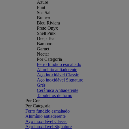
Azure
Flint
Sea Salt
Branco
Bleu Riviera
Preto Onyx
Shell Pink
Deep Teal
Bamboo
Garnet
Nectar
Por Categoria
Ferro fundido esmaltado
Alumínio antiaderente
Aço inoxidável Classic
Aço inoxidável Signature
Grés
Cerâmica Antiaderente
Tabuleiros de forno
Por Cor
Por Categoria
Ferro fundido esmaltado
Alumínio antiaderente
Aço inoxidável Classic
Aço inoxidável Signature