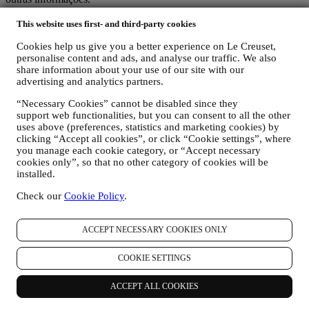
Crianças: este site não se destina a crianças e não reunimos
intencionalmente dados relacionados a crianças.
This website uses first- and third-party cookies
Podemos reunir os seus dados pessoais quando utiliza o nosso site (o
Cookies help us give you a better experience on Le Creuset,
"Site"), se registra uma conta Le Creuset, compra um produto Le
personalise content and ads, and analyse our traffic. We also
Creuset no site ou nas lojas Le Creuset (Boutiques Signature e
share information about your use of our site with our
Outlets) ou assina as nossas comunicações de marketing. Os dados
advertising and analytics partners.
pessoais podem dizer respeito a:
“Necessary Cookies” cannot be disabled since they
nome, sobrenome, endereço de e-mail, data de nascimento e
support web functionalities, but you can consent to all the other
outros detalhes de contato (endereço, número de telefone e
uses above (preferences, statistics and marketing cookies) by
endereço de e-mail), para registrar uma conta Le Creuset ou
clicking “Accept all cookies”, or click “Cookie settings”, where
comprar como usuário convidado, ou para assinar nossa
you manage each cookie category, or “Accept necessary
newsletter no site ou na loja.
cookies only”, so that no other category of cookies will be
os seus dados de compra, por exemplo, data e hora da
installed.
compra, dados de entrega, dados e detalhes de produtos e
pagamentos, para gerenciar seus pedidos.
Check our
Cookie Policy
.
dados sobre o seu histórico de navegação on-line (por
exemplo, identificadores on-line - como seu endereço IP,
ACCEPT NECESSARY COOKIES ONLY
versão do navegador, sistema operacional, duração da visita,
usuário que retorna, origem geográfica), reunidos durante as
suas visitas ao site (se você é um usuário registrado ou não),
COOKIE SETTINGS
usando registros e / ou tecnologias de rastreamento como
“cookies” e tecnologias semelhantes (incluindo pixels de
ACCEPT ALL COOKIES
rastreamento em e-mail), para melhorar nossos serviços e
anúncios ou para nossa análise estatística - na maioria dos