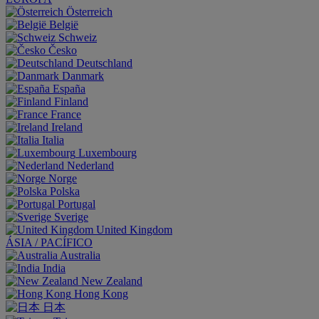
Österreich
België
Schweiz
Česko
Deutschland
Danmark
España
Finland
France
Ireland
Italia
Luxembourg
Nederland
Norge
Polska
Portugal
Sverige
United Kingdom
ÁSIA / PACÍFICO
Australia
India
New Zealand
Hong Kong
日本