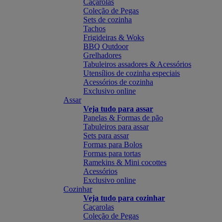
Caçarolas
Coleção de Pegas
Sets de cozinha
Tachos
Frigideiras & Woks
BBQ Outdoor
Grelhadores
Tabuleiros assadores & Acessórios
Utensílios de cozinha especiais
Acessórios de cozinha
Exclusivo online
Assar
Veja tudo para assar
Panelas & Formas de pão
Tabuleiros para assar
Sets para assar
Formas para Bolos
Formas para tortas
Ramekins & Mini cocottes
Acessórios
Exclusivo online
Cozinhar
Veja tudo para cozinhar
Caçarolas
Coleção de Pegas