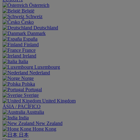
Österreich
België
Schweiz
Česko
Deutschland
Danmark
España
Finland
France
Ireland
Italia
Luxembourg
Nederland
Norge
Polska
Portugal
Sverige
United Kingdom
ÁSIA / PACÍFICO
Australia
India
New Zealand
Hong Kong
日本