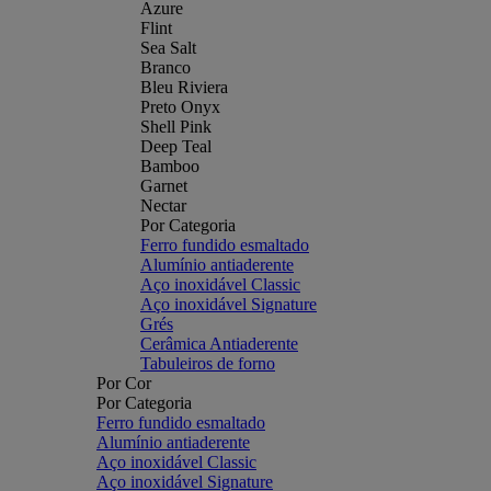
Azure
Flint
Sea Salt
Branco
Bleu Riviera
Preto Onyx
Shell Pink
Deep Teal
Bamboo
Garnet
Nectar
Por Categoria
Ferro fundido esmaltado
Alumínio antiaderente
Aço inoxidável Classic
Aço inoxidável Signature
Grés
Cerâmica Antiaderente
Tabuleiros de forno
Por Cor
Por Categoria
Ferro fundido esmaltado
Alumínio antiaderente
Aço inoxidável Classic
Aço inoxidável Signature