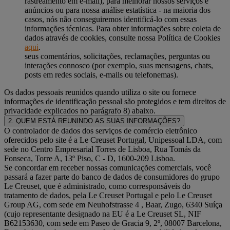
rastreamento em e-mail), para melhorar nossos serviços e
anúncios ou para nossa análise estatística - na maioria dos
casos, nós não conseguiremos identificá-lo com essas
informações técnicas. Para obter informações sobre coleta de
dados através de cookies, consulte nossa Política de Cookies
aqui
.
seus comentários, solicitações, reclamações, perguntas ou
interações connosco (por exemplo, suas mensagens, chats,
posts em redes sociais, e-mails ou telefonemas).
Os dados pessoais reunidos quando utiliza o site ou fornece
informações de identificação pessoal são protegidos e tem direitos de
privacidade explicados no parágrafo 8) abaixo.
2. QUEM ESTÁ REUNINDO AS SUAS INFORMAÇÕES?
O controlador de dados dos serviços de comércio eletrônico
oferecidos pelo site é a Le Creuset Portugal, Unipessoal LDA, com
sede no Centro Empresarial Torres de Lisboa, Rua Tomás da
Fonseca, Torre A, 13º Piso, C - D, 1600-209 Lisboa.
Se concordar em receber nossas comunicações comerciais, você
passará a fazer parte do banco de dados de consumidores do grupo
Le Creuset, que é administrado, como corresponsáveis do
tratamento de dados, pela Le Creuset Portugal e pelo Le Creuset
Group AG, com sede em Neuhofstrasse 4 , Baar, Zugo, 6340 Suíça
(cujo representante designado na EU é a Le Creuset SL, NIF
B62153630, com sede em Paseo de Gracia 9, 2º, 08007 Barcelona,