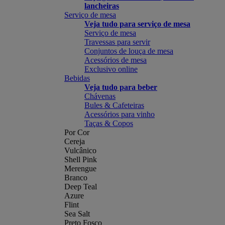
lancheiras
Serviço de mesa
Veja tudo para serviço de mesa
Serviço de mesa
Travessas para servir
Conjuntos de louça de mesa
Acessórios de mesa
Exclusivo online
Bebidas
Veja tudo para beber
Chávenas
Bules & Cafeteiras
Acessórios para vinho
Taças & Copos
Por Cor
Cereja
Vulcânico
Shell Pink
Merengue
Branco
Deep Teal
Azure
Flint
Sea Salt
Preto Fosco