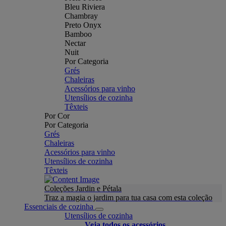
Bleu Riviera
Chambray
Preto Onyx
Bamboo
Nectar
Nuit
Por Categoria
Grés
Chaleiras
Acessórios para vinho
Utensílios de cozinha
Têxteis
Por Cor
Por Categoria
Grés
Chaleiras
Acessórios para vinho
Utensílios de cozinha
Têxteis
Coleções Jardin e Pétala
Traz a magia o jardim para tua casa com esta coleção
Essenciais de cozinha
Utensílios de cozinha
Veja todos os acessórios