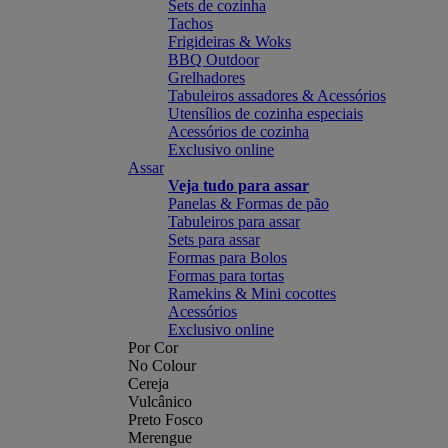
Sets de cozinha
Tachos
Frigideiras & Woks
BBQ Outdoor
Grelhadores
Tabuleiros assadores & Acessórios
Utensílios de cozinha especiais
Acessórios de cozinha
Exclusivo online
Assar
Veja tudo para assar
Panelas & Formas de pão
Tabuleiros para assar
Sets para assar
Formas para Bolos
Formas para tortas
Ramekins & Mini cocottes
Acessórios
Exclusivo online
Por Cor
No Colour
Cereja
Vulcânico
Preto Fosco
Merengue