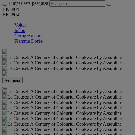
Limpar esta pesquisa
BK58041
BK58041
Voltar
Início
Compre a cor
Flamme Dorée
Ver mais