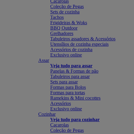
Caçarolas
Coleção de Pegas
Sets de cozinha
Tachos
Frigideiras & Woks
BBQ Outdoor
Grelhadores
Tabuleiros assadores & Acessórios
Utensílios de cozinha especiais
Acessórios de cozinha
Exclusivo online
Assar
Veja tudo para assar
Panelas & Formas de pão
Tabuleiros para assar
Sets para assar
Formas para Bolos
Formas para tortas
Ramekins & Mini cocottes
Acessórios
Exclusivo online
Cozinhar
Veja tudo para cozinhar
Caçarolas
Coleção de Pegas