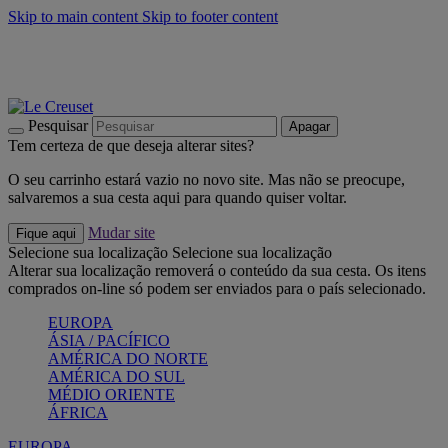
Skip to main content
Skip to footer content
Últimas unidades: poupe até -40%:
Compre já
Churrascos e piquenique: Cria o seu verão com a Le Creuset
Compre já
Descubra a coleção Jardin e Pétala
Compre já
Pesquisar
Apagar
Tem certeza de que deseja alterar sites?
O seu carrinho estará vazio no novo site. Mas não se preocupe,
salvaremos a sua cesta aqui para quando quiser voltar.
Mudar site
Fique aqui
Selecione sua localização
Selecione sua localização
Alterar sua localização removerá o conteúdo da sua cesta. Os itens
comprados on-line só podem ser enviados para o país selecionado.
EUROPA
ÁSIA / PACÍFICO
AMÉRICA DO NORTE
AMÉRICA DO SUL
MÉDIO ORIENTE
ÁFRICA
EUROPA