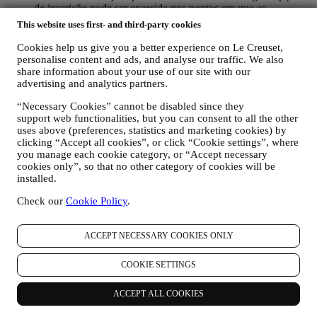
de inscrição pode ser exercida nos pontos em que as
informações pessoais são coletadas, marcando a caixa de
This website uses first- and third-party cookies
seleção. Desativar: você pode parar de receber nossas
atualizações a qualquer momento, gratuitamente, clicando no
Cookies help us give you a better experience on Le Creuset,
botão de cancelamento de inscrição no final de qualquer
personalise content and ads, and analyse our traffic. We also
share information about your use of our site with our
newsletter. Se preferir, pode fazê-lo entrando em contato
advertising and analytics partners.
connosco através de
privacy@lecreuset.com
.
RE-TARGETING / AJUSTAR AS NOSSAS OFERTAS E
“Necessary Cookies” cannot be disabled since they
MELHORAR A EXPERIÊNCIA AO CLIENTE.
support web functionalities, but you can consent to all the other
Gostaríamos de usar os seus dados para personalizar nossos
uses above (preferences, statistics and marketing cookies) by
serviços e ofertas de acordo com suas necessidades e
clicking “Accept all cookies”, or click “Cookie settings”, where
preferências para fornecer uma experiência personalizada ao
you manage each cookie category, or “Accept necessary
cliente Le Creuset. Faremos isso analisando os seus hábitos
cookies only”, so that no other category of cookies will be
ou interesses, por exemplo, em relação aos produtos mais
installed.
visualizados, sua interação connosco nas redes sociais, quais
páginas do nosso site que visita, qual o conteúdo das nossas
Check our
Cookie Policy
.
ofertas que lê, etc. Fazemos isso principalmente por meio de
cookies e tecnologias similares (incluindo pixels de
ACCEPT NECESSARY COOKIES ONLY
rastreamento em e-mail) também em combinação com os seus
dados e preferências recolhidas assim que subscrever as
nossas comunicações de marketing personalizadas. Usaremos
COOKIE SETTINGS
essas informações para gerir nossa publicidade em outros
sites, conceder acesso a conteúdo específico, adaptar o
ACCEPT ALL COOKIES
conteúdo ou as ofertas que vê no site ou, se concordar em
assinar as nossas comunicações de marketing, enviar