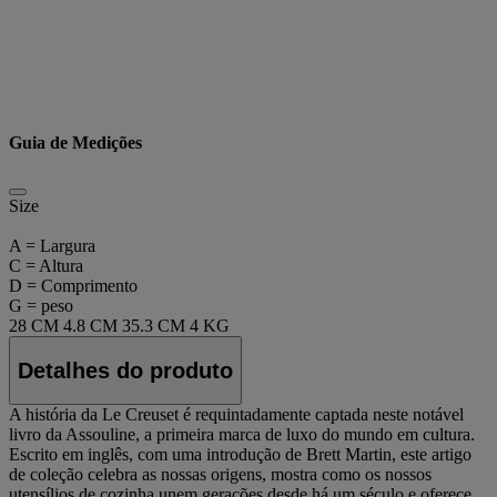
Guia de Medições
Size
A = Largura
C = Altura
D = Comprimento
G = peso
28 CM
4.8 CM
35.3 CM
4 KG
Detalhes do produto
A história da Le Creuset é requintadamente captada neste notável
livro da Assouline, a primeira marca de luxo do mundo em cultura.
Escrito em inglês, com uma introdução de Brett Martin, este artigo
de coleção celebra as nossas origens, mostra como os nossos
utensílios de cozinha unem gerações desde há um século e oferece