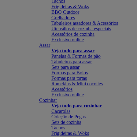
Tachos
Frigideiras & Woks
BBQ Outdoor
Grelhadores
Tabuleiros assadores & Acessórios
Utensílios de cozinha especiais
Acessórios de cozinha
Exclusivo online
Assar
Veja tudo para assar
Panelas & Formas de pão
Tabuleiros para assar
Sets para assar
Formas para Bolos
Formas para tortas
Ramekins & Mini cocottes
Acessórios
Exclusivo online
Cozinhar
Veja tudo para cozinhar
Caçarolas
Coleção de Pegas
Sets de cozinha
Tachos
Frigideiras & Woks