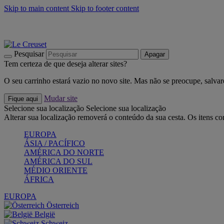
Skip to main content
Skip to footer content
Últimas unidades: poupe até -40%:
Compre já
Churrascos e piquenique: Cria o seu verão com a Le Creuset
Co
Descubra a coleção Jardin e Pétala
Compre já
Pesquisar
Apagar
Tem certeza de que deseja alterar sites?
O seu carrinho estará vazio no novo site. Mas não se preocupe, salvar
Mudar site
Fique aqui
Selecione sua localização
Selecione sua localização
Alterar sua localização removerá o conteúdo da sua cesta. Os itens c
EUROPA
ÁSIA / PACÍFICO
AMÉRICA DO NORTE
AMÉRICA DO SUL
MÉDIO ORIENTE
ÁFRICA
EUROPA
Österreich
België
Schweiz