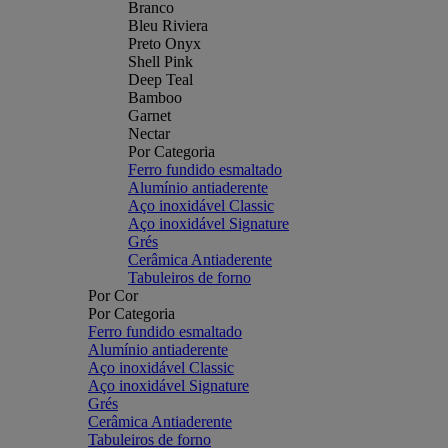
Branco
Bleu Riviera
Preto Onyx
Shell Pink
Deep Teal
Bamboo
Garnet
Nectar
Por Categoria
Ferro fundido esmaltado
Alumínio antiaderente
Aço inoxidável Classic
Aço inoxidável Signature
Grés
Cerâmica Antiaderente
Tabuleiros de forno
Por Cor
Por Categoria
Ferro fundido esmaltado
Alumínio antiaderente
Aço inoxidável Classic
Aço inoxidável Signature
Grés
Cerâmica Antiaderente
Tabuleiros de forno