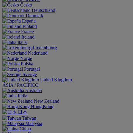
Česko
Deutschland
Danmark
España
Finland
France
Ireland
Italia
Luxembourg
Nederland
Norge
Polska
Portugal
Sverige
United Kingdom
ÁSIA / PACÍFICO
Australia
India
New Zealand
Hong Kong
日本
Taiwan
Malaysia
China