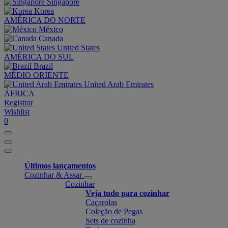
Singapore
Korea
AMÉRICA DO NORTE
México
Canada
United States
AMÉRICA DO SUL
Brazil
MÉDIO ORIENTE
United Arab Emirates
ÁFRICA
Registrar
Wishlist
0
Últimos lançamentos
Cozinhar & Assar
Cozinhar
Veja tudo para cozinhar
Caçarolas
Coleção de Pegas
Sets de cozinha