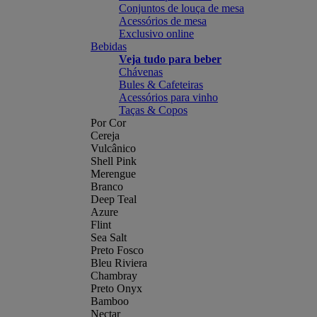
Conjuntos de louça de mesa
Acessórios de mesa
Exclusivo online
Bebidas
Veja tudo para beber
Chávenas
Bules & Cafeteiras
Acessórios para vinho
Taças & Copos
Por Cor
Cereja
Vulcânico
Shell Pink
Merengue
Branco
Deep Teal
Azure
Flint
Sea Salt
Preto Fosco
Bleu Riviera
Chambray
Preto Onyx
Bamboo
Nectar