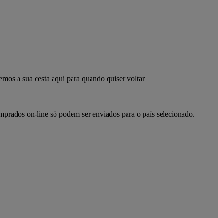
mpre já
emos a sua cesta aqui para quando quiser voltar.
omprados on-line só podem ser enviados para o país selecionado.