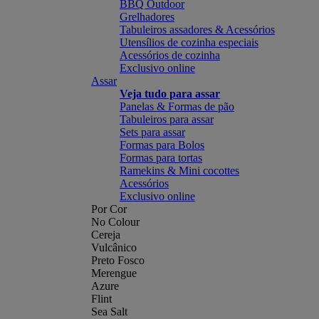
BBQ Outdoor
Grelhadores
Tabuleiros assadores & Acessórios
Utensílios de cozinha especiais
Acessórios de cozinha
Exclusivo online
Assar
Veja tudo para assar
Panelas & Formas de pão
Tabuleiros para assar
Sets para assar
Formas para Bolos
Formas para tortas
Ramekins & Mini cocottes
Acessórios
Exclusivo online
Por Cor
No Colour
Cereja
Vulcânico
Preto Fosco
Merengue
Azure
Flint
Sea Salt