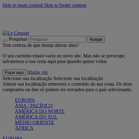
Skip to main content
Skip to footer content
Últimas unidades: poupe até -40%:
Compre já
Churrascos e piquenique: Cria o seu verão com a Le Creuset
Compre já
Descubra a coleção Jardin e Pétala
Compre já
Pesquisar
Apagar
Tem certeza de que deseja alterar sites?
O seu carrinho estará vazio no novo site. Mas não se preocupe,
salvaremos a sua cesta aqui para quando quiser voltar.
Mudar site
Fique aqui
Selecione sua localização
Selecione sua localização
Alterar sua localização removerá o conteúdo da sua cesta. Os itens
comprados on-line só podem ser enviados para o país selecionado.
EUROPA
ÁSIA / PACÍFICO
AMÉRICA DO NORTE
AMÉRICA DO SUL
MÉDIO ORIENTE
ÁFRICA
EUROPA