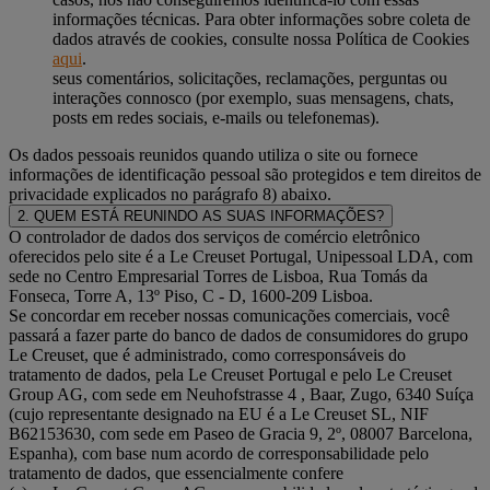
informações técnicas. Para obter informações sobre coleta de
dados através de cookies, consulte nossa Política de Cookies
aqui
.
seus comentários, solicitações, reclamações, perguntas ou
interações connosco (por exemplo, suas mensagens, chats,
posts em redes sociais, e-mails ou telefonemas).
Os dados pessoais reunidos quando utiliza o site ou fornece
informações de identificação pessoal são protegidos e tem direitos de
privacidade explicados no parágrafo 8) abaixo.
2. QUEM ESTÁ REUNINDO AS SUAS INFORMAÇÕES?
O controlador de dados dos serviços de comércio eletrônico
oferecidos pelo site é a Le Creuset Portugal, Unipessoal LDA, com
sede no Centro Empresarial Torres de Lisboa, Rua Tomás da
Fonseca, Torre A, 13º Piso, C - D, 1600-209 Lisboa.
Se concordar em receber nossas comunicações comerciais, você
passará a fazer parte do banco de dados de consumidores do grupo
Le Creuset, que é administrado, como corresponsáveis do
tratamento de dados, pela Le Creuset Portugal e pelo Le Creuset
Group AG, com sede em Neuhofstrasse 4 , Baar, Zugo, 6340 Suíça
(cujo representante designado na EU é a Le Creuset SL, NIF
B62153630, com sede em Paseo de Gracia 9, 2º, 08007 Barcelona,
Espanha), com base num acordo de corresponsabilidade pelo
tratamento de dados, que essencialmente confere