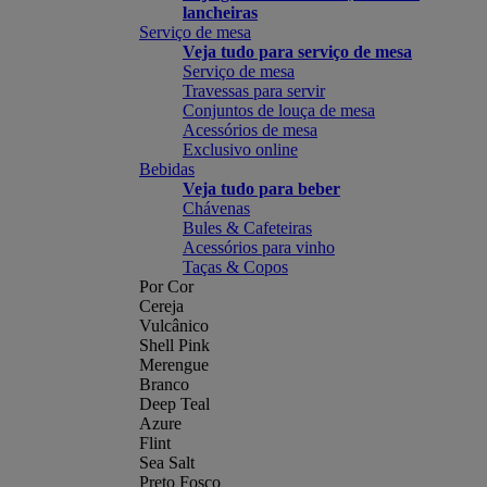
lancheiras
Serviço de mesa
Veja tudo para serviço de mesa
Serviço de mesa
Travessas para servir
Conjuntos de louça de mesa
Acessórios de mesa
Exclusivo online
Bebidas
Veja tudo para beber
Chávenas
Bules & Cafeteiras
Acessórios para vinho
Taças & Copos
Por Cor
Cereja
Vulcânico
Shell Pink
Merengue
Branco
Deep Teal
Azure
Flint
Sea Salt
Preto Fosco