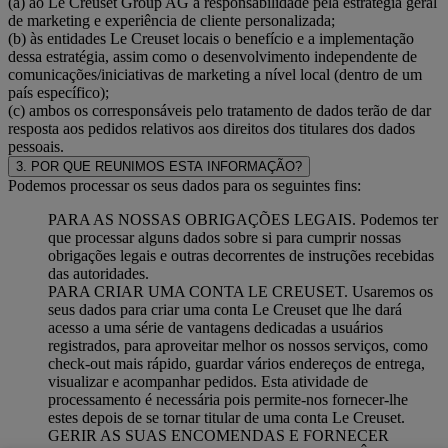
(a) ao Le Creuset Group AG a responsabilidade pela estratégia geral
de marketing e experiência de cliente personalizada;
(b) às entidades Le Creuset locais o benefício e a implementação
dessa estratégia, assim como o desenvolvimento independente de
comunicações/iniciativas de marketing a nível local (dentro de um
país específico);
(c) ambos os corresponsáveis pelo tratamento de dados terão de dar
resposta aos pedidos relativos aos direitos dos titulares dos dados
pessoais.
3. POR QUE REUNIMOS ESTA INFORMAÇÃO?
Podemos processar os seus dados para os seguintes fins:
PARA AS NOSSAS OBRIGAÇÕES LEGAIS. Podemos ter
que processar alguns dados sobre si para cumprir nossas
obrigações legais e outras decorrentes de instruções recebidas
das autoridades.
PARA CRIAR UMA CONTA LE CREUSET. Usaremos os
seus dados para criar uma conta Le Creuset que lhe dará
acesso a uma série de vantagens dedicadas a usuários
registrados, para aproveitar melhor os nossos serviços, como
check-out mais rápido, guardar vários endereços de entrega,
visualizar e acompanhar pedidos. Esta atividade de
processamento é necessária pois permite-nos fornecer-lhe
estes depois de se tornar titular de uma conta Le Creuset.
GERIR AS SUAS ENCOMENDAS E FORNECER