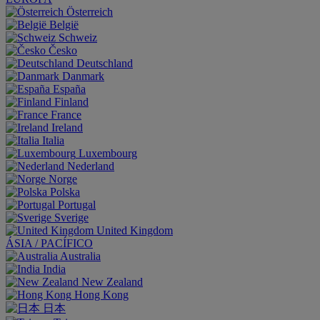
Österreich
België
Schweiz
Česko
Deutschland
Danmark
España
Finland
France
Ireland
Italia
Luxembourg
Nederland
Norge
Polska
Portugal
Sverige
United Kingdom
ÁSIA / PACÍFICO
Australia
India
New Zealand
Hong Kong
日本