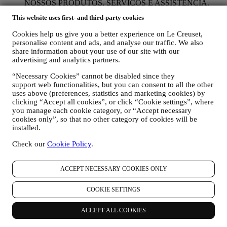
NOSSOS PRODUTOS, SERVIÇOS E ASSISTÊNCIA.
Usaremos os seus dados para gerir o nosso relacionamento
This website uses first- and third-party cookies
contratual consigo, as suas compras de produtos no sitee/ou
nas nossas lojas Le Creuset, do seu uso do site, qualquer
Cookies help us give you a better experience on Le Creuset,
assistência pós-venda subsequente ou a sua participação nos
personalise content and ads, and analyse our traffic. We also
nossos concursos. Podemos ter que processar alguns dados
share information about your use of our site with our
sobre si para fins administrativos relacionados com o nosso
advertising and analytics partners.
relacionamento contratual, como contabilidade, cobrança e
auditoria, verificação de cartão de pagamento, triagem de
“Necessary Cookies” cannot be disabled since they
fraude, segurança, proteção, testes de sistemas, manutenção e
support web functionalities, but you can consent to all the other
uses above (preferences, statistics and marketing cookies) by
análise estatística. Ocasionalmente, talvez seja necessário
clicking “Accept all cookies”, or click “Cookie settings”, where
entrar em contato consigo por razões administrativas ou
you manage each cookie category, or “Accept necessary
operacionais, como por exemplo, para lhe enviar a sua
cookies only”, so that no other category of cookies will be
confirmação de compra. Também usaremos os seus dados
installed.
pessoais para responder às suas solicitações enviadas através
dos formulários do site ou de outros canais. Podemos
Check our
Cookie Policy
.
processar os seus dados com base no nosso interesse legítimo
(devidamente equilibrado com os seus direitos e liberdades)
para lhe enviar e-mails de seguimento no caso de ter
ACCEPT NECESSARY COOKIES ONLY
adicionado itens no nosso carrinho online sem completar a
compra. No caso de não finalizar a compra dentro de um
COOKIE SETTINGS
determinado período de tempo, não lhe serão enviadas mais
comunicações de seguimento.
ACCEPT ALL COOKIES
PARA O INFORMAR SOBRE NOVIDADES OU
OFERTAS SOBRE PRODUTOS LE CREUSET. Se