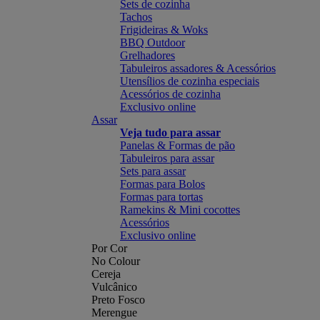
Sets de cozinha
Tachos
Frigideiras & Woks
BBQ Outdoor
Grelhadores
Tabuleiros assadores & Acessórios
Utensílios de cozinha especiais
Acessórios de cozinha
Exclusivo online
Assar
Veja tudo para assar
Panelas & Formas de pão
Tabuleiros para assar
Sets para assar
Formas para Bolos
Formas para tortas
Ramekins & Mini cocottes
Acessórios
Exclusivo online
Por Cor
No Colour
Cereja
Vulcânico
Preto Fosco
Merengue