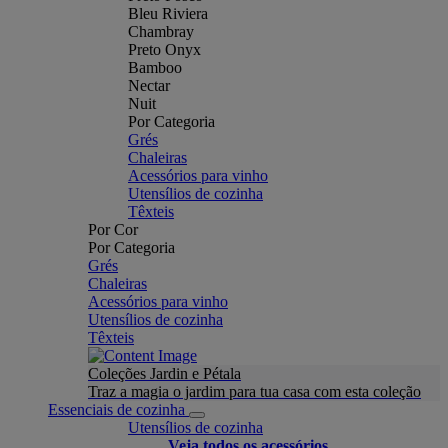
Bleu Riviera
Chambray
Preto Onyx
Bamboo
Nectar
Nuit
Por Categoria
Grés
Chaleiras
Acessórios para vinho
Utensílios de cozinha
Têxteis
Por Cor
Por Categoria
Grés
Chaleiras
Acessórios para vinho
Utensílios de cozinha
Têxteis
Coleções Jardin e Pétala
Traz a magia o jardim para tua casa com esta coleção
Essenciais de cozinha
Utensílios de cozinha
Veja todos os acessórios