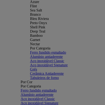
Azure
Flint
Sea Salt
Branco
Bleu Riviera
Preto Onyx
Shell Pink
Deep Teal
Bamboo
Garnet
Nectar
Por Categoria
Ferro fundido esmaltado
Alumínio antiaderente
Aço inoxidável Classic
Aço inoxidável Signature
Grés
Cerâmica Antiaderente
Tabuleiros de forno
Por Cor
Por Categoria
Ferro fundido esmaltado
Alumínio antiaderente
Aço inoxidável Classic
Aço inoxidável Signature