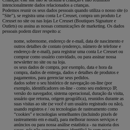
intencionalmente dados relacionados a crianças.
Podemos reunir os seus dados pessoais quando utiliza o nosso site (o
"Site"), se registra uma conta Le Creuset, compra um produto Le
Creuset no site ou nas lojas Le Creuset (Boutiques Signature e
Outlets) ou assina as nossas comunicações de marketing. Os dados
pessoais podem dizer respeito a:
nome, sobrenome, endereço de e-mail, data de nascimento e
outros detalhes de contato (endereço, número de telefone e
endereço de e-mail), para registrar uma conta Le Creuset ou
comprar como usuário convidado, ou para assinar nossa
newsletter no site ou na loja.
os seus dados de compra, por exemplo, data e hora da
compra, dados de entrega, dados e detalhes de produtos e
pagamentos, para gerenciar seus pedidos.
dados sobre o seu histórico de navegação on-line (por
exemplo, identificadores on-line - como seu endereço IP,
versão do navegador, sistema operacional, duração da visita,
usuário que retorna, origem geográfica), reunidos durante as
suas visitas ao site (se você é um usuário registrado ou não),
usando registros e / ou tecnologias de rastreamento como
“cookies” e tecnologias semelhantes (incluindo pixels de
rastreamento em e-mail), para melhorar nossos serviços e
anúncios ou para nossa análise estatística - na maioria dos
casos, nós não conseguiremos identificá-lo com essas