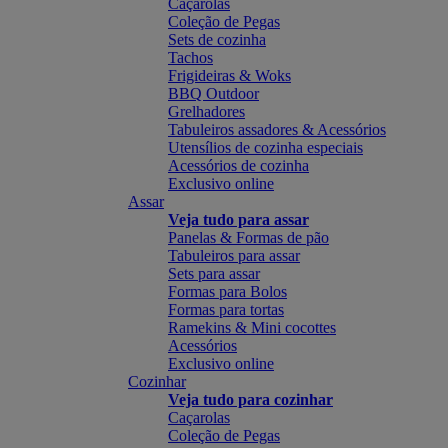
Caçarolas
Coleção de Pegas
Sets de cozinha
Tachos
Frigideiras & Woks
BBQ Outdoor
Grelhadores
Tabuleiros assadores & Acessórios
Utensílios de cozinha especiais
Acessórios de cozinha
Exclusivo online
Assar
Veja tudo para assar
Panelas & Formas de pão
Tabuleiros para assar
Sets para assar
Formas para Bolos
Formas para tortas
Ramekins & Mini cocottes
Acessórios
Exclusivo online
Cozinhar
Veja tudo para cozinhar
Caçarolas
Coleção de Pegas