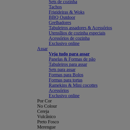
Sets de cozinha
Tachos
Frigideiras & Woks
BBQ Outdoor
Grelhadores
Tabuleiros assadores & Acessórios
Utensílios de cozinha especiais
Acessórios de cozinha
Exclusivo online
Assar
Veja tudo para assar
Panelas & Formas de pão
Tabuleiros para assar
Sets para assar
Formas para Bolos
Formas para tortas
Ramekins & Mini cocottes
Acessórios
Exclusivo online
Por Cor
No Colour
Cereja
Vulcânico
Preto Fosco
Merengue