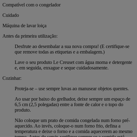
Compatível com o congelador
Cuidado
Máquina de lavar loiça
Antes da primeira utilização:
Desfrute ao desembalar a sua nova compra! (E certifique-se
que remove todas as etiquetas e a embalagem.)
Lave o seu produto Le Creuset com água morna e detergente
e, em seguida, enxague e seque cuidadosamente.
Cozinhar:
Proteja-se – use sempre luvas ao manusear objetos quentes.
Ao usar por baixo do grelhador, deixe sempre um espaço de
6,5 cm (2,5 polegadas) entre a fonte de calor e o topo do
produto.
Não coloque um prato de comida congelada num forno pré-
aquecido. Ao invés, coloque-o num forno frio, defina a
temperatura e deixe o forno e a comida aquecerem ao mesmo
tempo. Antes de servir, verifique sempre se a comida está