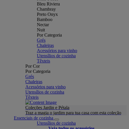
Bleu Riviera
Chambray
Preto Onyx
Bamboo
Nectar
Nuit
Por Categoria
Grés
Chaleiras
Acessórios para vinho
Utensílios de cozinha
Têxteis
Por Cor
Por Categoria
Grés
Chaleiras
Acessórios para vinho
Utensílios de cozinha
Têxteis
Coleções Jardin e Pétala
Traz a magia o jardim para tua casa com esta coleção
Essenciais de cozinha
Utensílios de cozinha
Veja todos os acessórios