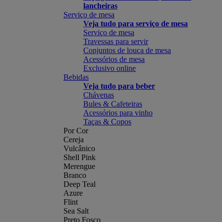
lancheiras
Serviço de mesa
Veja tudo para serviço de mesa
Serviço de mesa
Travessas para servir
Conjuntos de louça de mesa
Acessórios de mesa
Exclusivo online
Bebidas
Veja tudo para beber
Chávenas
Bules & Cafeteiras
Acessórios para vinho
Taças & Copos
Por Cor
Cereja
Vulcânico
Shell Pink
Merengue
Branco
Deep Teal
Azure
Flint
Sea Salt
Preto Fosco