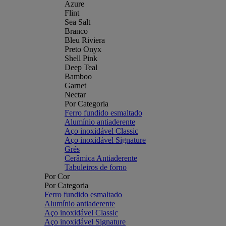
Azure
Flint
Sea Salt
Branco
Bleu Riviera
Preto Onyx
Shell Pink
Deep Teal
Bamboo
Garnet
Nectar
Por Categoria
Ferro fundido esmaltado
Alumínio antiaderente
Aço inoxidável Classic
Aço inoxidável Signature
Grés
Cerâmica Antiaderente
Tabuleiros de forno
Por Cor
Por Categoria
Ferro fundido esmaltado
Alumínio antiaderente
Aço inoxidável Classic
Aço inoxidável Signature