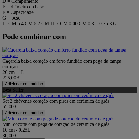
D = Comprimento
E = diâmetro da base
F = Capacidade
G = peso
11 CM
5.4 CM
6.2 CM
11.7 CM
0.00 CM
0.3 L
0.35 KG
Pode combinar com
Caçarola baixa coração em ferro fundido com pega da tampa
coração
20 cm - 1L
225,00 €
Adicionar ao carrinho
Best Seller
Set 2 chávenas coração com pires em cerâmica de grés
55,00 €
Adicionar ao carrinho
Mini cocotte com pega de coraçao de ceramica de grés
10 cm - 0.25L
30,00 €