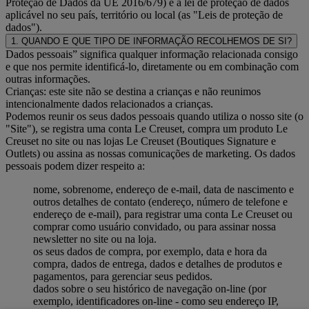
Proteção de Dados da UE 2016/679) e a lei de proteção de dados
aplicável no seu país, território ou local (as "Leis de proteção de
dados").
1. QUANDO E QUE TIPO DE INFORMAÇÃO RECOLHEMOS DE SI?
Dados pessoais” significa qualquer informação relacionada consigo
e que nos permite identificá-lo, diretamente ou em combinação com
outras informações.
Crianças: este site não se destina a crianças e não reunimos
intencionalmente dados relacionados a crianças.
Podemos reunir os seus dados pessoais quando utiliza o nosso site (o
"Site"), se registra uma conta Le Creuset, compra um produto Le
Creuset no site ou nas lojas Le Creuset (Boutiques Signature e
Outlets) ou assina as nossas comunicações de marketing. Os dados
pessoais podem dizer respeito a:
nome, sobrenome, endereço de e-mail, data de nascimento e
outros detalhes de contato (endereço, número de telefone e
endereço de e-mail), para registrar uma conta Le Creuset ou
comprar como usuário convidado, ou para assinar nossa
newsletter no site ou na loja.
os seus dados de compra, por exemplo, data e hora da
compra, dados de entrega, dados e detalhes de produtos e
pagamentos, para gerenciar seus pedidos.
dados sobre o seu histórico de navegação on-line (por
exemplo, identificadores on-line - como seu endereço IP,