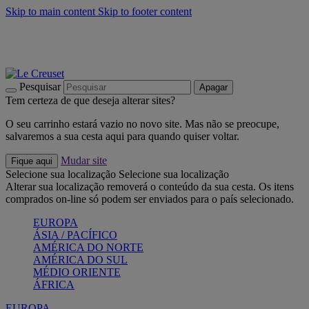
Skip to main content
Skip to footer content
Últimas unidades: poupe até -40%:
Compre já
Churrascos e piquenique: Cria o seu verão com a Le Creuset
Compre já
Descubra a coleção Jardin e Pétala
Compre já
Pesquisar
Apagar
Tem certeza de que deseja alterar sites?
O seu carrinho estará vazio no novo site. Mas não se preocupe,
salvaremos a sua cesta aqui para quando quiser voltar.
Mudar site
Fique aqui
Selecione sua localização
Selecione sua localização
Alterar sua localização removerá o conteúdo da sua cesta. Os itens
comprados on-line só podem ser enviados para o país selecionado.
EUROPA
ÁSIA / PACÍFICO
AMÉRICA DO NORTE
AMÉRICA DO SUL
MÉDIO ORIENTE
ÁFRICA
EUROPA