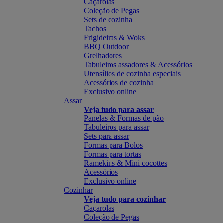
Caçarolas
Coleção de Pegas
Sets de cozinha
Tachos
Frigideiras & Woks
BBQ Outdoor
Grelhadores
Tabuleiros assadores & Acessórios
Utensílios de cozinha especiais
Acessórios de cozinha
Exclusivo online
Assar
Veja tudo para assar
Panelas & Formas de pão
Tabuleiros para assar
Sets para assar
Formas para Bolos
Formas para tortas
Ramekins & Mini cocottes
Acessórios
Exclusivo online
Cozinhar
Veja tudo para cozinhar
Caçarolas
Coleção de Pegas