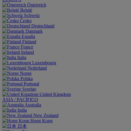
Österreich
België
Schweiz
Česko
Deutschland
Danmark
España
Finland
France
Ireland
Italia
Luxembourg
Nederland
Norge
Polska
Portugal
Sverige
United Kingdom
ÁSIA / PACÍFICO
Australia
India
New Zealand
Hong Kong
日本