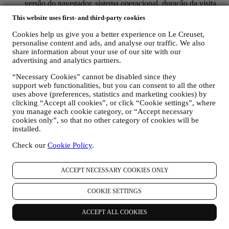
versão do navegador, sistema operacional, duração da visita,
usuário que retorna, origem geográfica), reunidos durante as
This website uses first- and third-party cookies
suas visitas ao site (se você é um usuário registrado ou não),
usando registros e / ou tecnologias de rastreamento como
Cookies help us give you a better experience on Le Creuset,
“cookies” e tecnologias semelhantes (incluindo pixels de
personalise content and ads, and analyse our traffic. We also
rastreamento em e-mail), para melhorar nossos serviços e
share information about your use of our site with our
anúncios ou para nossa análise estatística - na maioria dos
advertising and analytics partners.
casos, nós não conseguiremos identificá-lo com essas
informações técnicas. Para obter informações sobre coleta de
“Necessary Cookies” cannot be disabled since they
support web functionalities, but you can consent to all the other
dados através de cookies, consulte nossa Política de Cookies
uses above (preferences, statistics and marketing cookies) by
aqui
.
clicking “Accept all cookies”, or click “Cookie settings”, where
seus comentários, solicitações, reclamações, perguntas ou
you manage each cookie category, or “Accept necessary
interações connosco (por exemplo, suas mensagens, chats,
cookies only”, so that no other category of cookies will be
posts em redes sociais, e-mails ou telefonemas).
installed.
Os dados pessoais reunidos quando utiliza o site ou fornece
Check our
Cookie Policy
.
informações de identificação pessoal são protegidos e tem direitos de
privacidade explicados no parágrafo 8) abaixo.
2. QUEM ESTÁ REUNINDO AS SUAS INFORMAÇÕES?
ACCEPT NECESSARY COOKIES ONLY
O controlador de dados dos serviços de comércio eletrônico
oferecidos pelo site é a Le Creuset Portugal, Unipessoal LDA, com
COOKIE SETTINGS
sede no Centro Empresarial Torres de Lisboa, Rua Tomás da
Fonseca, Torre A, 13º Piso, C - D, 1600-209 Lisboa.
ACCEPT ALL COOKIES
Se concordar em receber nossas comunicações comerciais, você
passará a fazer parte do banco de dados de consumidores do grupo