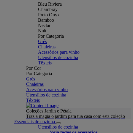
Bleu Riviera
Chambray
Preto Onyx
Bamboo
Nectar
Nuit
Por Categoria
Grés
Chaleiras
Acessórios para vinho
Utensílios de cozinha
Têxteis
Por Cor
Por Categoria
Grés
Chaleiras
Acessórios para vinho
Utensílios de cozinha
Têxteis
Coleções Jardin e Pétala
Traz a magia o jardim para tua casa com esta coleção
Essenciais de cozinha
Utensílios de cozinha
Veja todos os acessórios