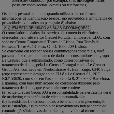
interações connosco (por exemplo, suas mensagens, chats,
posts em redes sociais, e-mails ou telefonemas).
Os dados pessoais reunidos quando utiliza o site ou fornece
informações de identificação pessoal são protegidos e tem direitos de
privacidade explicados no parágrafo 8) abaixo.
2. QUEM ESTÁ REUNINDO AS SUAS INFORMAÇÕES?
O controlador de dados dos serviços de comércio eletrônico
oferecidos pelo site é a Le Creuset Portugal, Unipessoal LDA, com
sede no Centro Empresarial Torres de Lisboa, Rua Tomás da
Fonseca, Torre A, 13º Piso, C - D, 1600-209 Lisboa.
Se concordar em receber nossas comunicações comerciais, você
passará a fazer parte do banco de dados de consumidores do grupo
Le Creuset, que é administrado, como corresponsáveis do
tratamento de dados, pela Le Creuset Portugal e pelo Le Creuset
Group AG, com sede em Neuhofstrasse 4 , Baar, Zugo, 6340 Suíça
(cujo representante designado na EU é a Le Creuset SL, NIF
B62153630, com sede em Paseo de Gracia 9, 2º, 08007 Barcelona,
Espanha), com base num acordo de corresponsabilidade pelo
tratamento de dados, que essencialmente confere
(a) ao Le Creuset Group AG a responsabilidade pela estratégia geral
de marketing e experiência de cliente personalizada;
(b) às entidades Le Creuset locais o benefício e a implementação
dessa estratégia, assim como o desenvolvimento independente de
comunicações/iniciativas de marketing a nível local (dentro de um