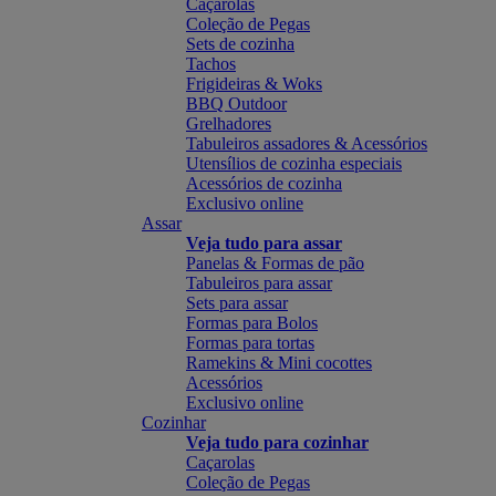
Caçarolas
Coleção de Pegas
Sets de cozinha
Tachos
Frigideiras & Woks
BBQ Outdoor
Grelhadores
Tabuleiros assadores & Acessórios
Utensílios de cozinha especiais
Acessórios de cozinha
Exclusivo online
Assar
Veja tudo para assar
Panelas & Formas de pão
Tabuleiros para assar
Sets para assar
Formas para Bolos
Formas para tortas
Ramekins & Mini cocottes
Acessórios
Exclusivo online
Cozinhar
Veja tudo para cozinhar
Caçarolas
Coleção de Pegas