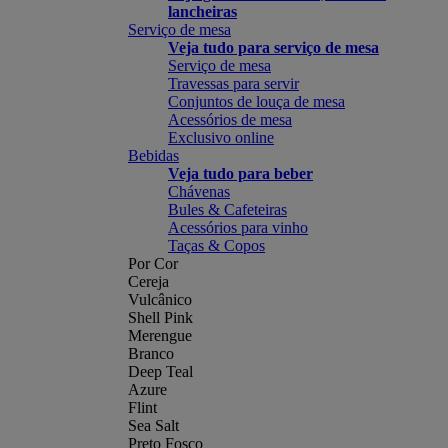
lancheiras
Serviço de mesa
Veja tudo para serviço de mesa
Serviço de mesa
Travessas para servir
Conjuntos de louça de mesa
Acessórios de mesa
Exclusivo online
Bebidas
Veja tudo para beber
Chávenas
Bules & Cafeteiras
Acessórios para vinho
Taças & Copos
Por Cor
Cereja
Vulcânico
Shell Pink
Merengue
Branco
Deep Teal
Azure
Flint
Sea Salt
Preto Fosco