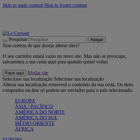
Skip to main content
Skip to footer content
Últimas unidades: poupe até -40%:
Compre já
Churrascos e piquenique: Cria o seu verão com a Le Creuset
Compre já
Descubra a coleção Jardin e Pétala
Compre já
Pesquisar
Apagar
Tem certeza de que deseja alterar sites?
O seu carrinho estará vazio no novo site. Mas não se preocupe,
salvaremos a sua cesta aqui para quando quiser voltar.
Mudar site
Fique aqui
Selecione sua localização
Selecione sua localização
Alterar sua localização removerá o conteúdo da sua cesta. Os itens
comprados on-line só podem ser enviados para o país selecionado.
EUROPA
ÁSIA / PACÍFICO
AMÉRICA DO NORTE
AMÉRICA DO SUL
MÉDIO ORIENTE
ÁFRICA
EUROPA