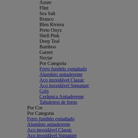
Azure
Flint
Sea Salt
Branco
Bleu Riviera
Preto Onyx
Shell Pink
Deep Teal
Bamboo
Garnet
Nectar
Por Categoria
Ferro fundido esmaltado
Alumínio antiaderente
Aço inoxidável Classic
Aço inoxidável Signature
Grés
Cerâmica Antiaderente
Tabuleiros de forno
Por Cor
Por Categoria
Ferro fundido esmaltado
Alumínio antiaderente
Aço inoxidável Classic
Aço inoxidável Signature