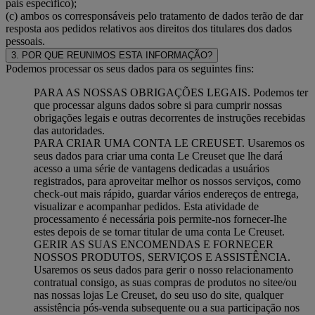
país específico);
(c) ambos os corresponsáveis pelo tratamento de dados terão de dar
resposta aos pedidos relativos aos direitos dos titulares dos dados
pessoais.
3. POR QUE REUNIMOS ESTA INFORMAÇÃO?
Podemos processar os seus dados para os seguintes fins:
PARA AS NOSSAS OBRIGAÇÕES LEGAIS. Podemos ter
que processar alguns dados sobre si para cumprir nossas
obrigações legais e outras decorrentes de instruções recebidas
das autoridades.
PARA CRIAR UMA CONTA LE CREUSET. Usaremos os
seus dados para criar uma conta Le Creuset que lhe dará
acesso a uma série de vantagens dedicadas a usuários
registrados, para aproveitar melhor os nossos serviços, como
check-out mais rápido, guardar vários endereços de entrega,
visualizar e acompanhar pedidos. Esta atividade de
processamento é necessária pois permite-nos fornecer-lhe
estes depois de se tornar titular de uma conta Le Creuset.
GERIR AS SUAS ENCOMENDAS E FORNECER
NOSSOS PRODUTOS, SERVIÇOS E ASSISTÊNCIA.
Usaremos os seus dados para gerir o nosso relacionamento
contratual consigo, as suas compras de produtos no sitee/ou
nas nossas lojas Le Creuset, do seu uso do site, qualquer
assistência pós-venda subsequente ou a sua participação nos