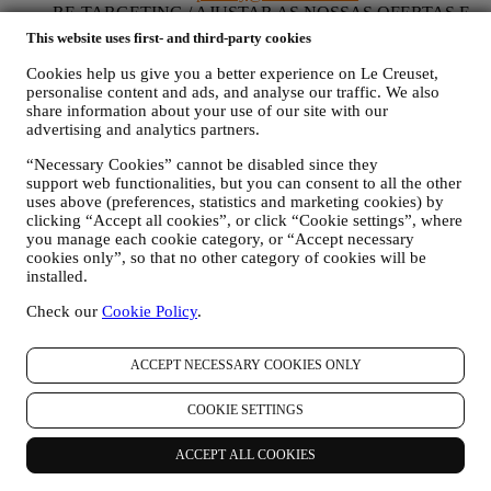
RE-TARGETING / AJUSTAR AS NOSSAS OFERTAS E
MELHORAR A EXPERIÊNCIA AO CLIENTE.
This website uses first- and third-party cookies
Gostaríamos de usar os seus dados para personalizar nossos
serviços e ofertas de acordo com suas necessidades e
Cookies help us give you a better experience on Le Creuset,
preferências para fornecer uma experiência personalizada ao
personalise content and ads, and analyse our traffic. We also
cliente Le Creuset. Faremos isso analisando os seus hábitos
share information about your use of our site with our
advertising and analytics partners.
ou interesses, por exemplo, em relação aos produtos mais
visualizados, sua interação connosco nas redes sociais, quais
“Necessary Cookies” cannot be disabled since they
páginas do nosso site que visita, qual o conteúdo das nossas
support web functionalities, but you can consent to all the other
ofertas que lê, etc. Fazemos isso principalmente por meio de
uses above (preferences, statistics and marketing cookies) by
cookies e tecnologias similares (incluindo pixels de
clicking “Accept all cookies”, or click “Cookie settings”, where
rastreamento em e-mail) também em combinação com os seus
you manage each cookie category, or “Accept necessary
dados e preferências recolhidas assim que subscrever as
cookies only”, so that no other category of cookies will be
nossas comunicações de marketing personalizadas. Usaremos
installed.
essas informações para gerir nossa publicidade em outros
sites, conceder acesso a conteúdo específico, adaptar o
Check our
Cookie Policy
.
conteúdo ou as ofertas que vê no site ou, se concordar em
assinar as nossas comunicações de marketing, enviar
ACCEPT NECESSARY COOKIES ONLY
comunicação / mensagem relevantes que achamos que pode
gostar. Não haverá outros efeitos. O uso de cookies está
sujeito ao seu consentimento. Se não desejar que essas
COOKIE SETTINGS
informações sejam usadas para enviar anúncios, conteúdos ou
comunicações com base em interesses, pode limitar o uso das
ACCEPT ALL COOKIES
informações sobre suas ações online, gerindo a configuração
dos cookies (no entanto, lembre-se de que certos cookies são