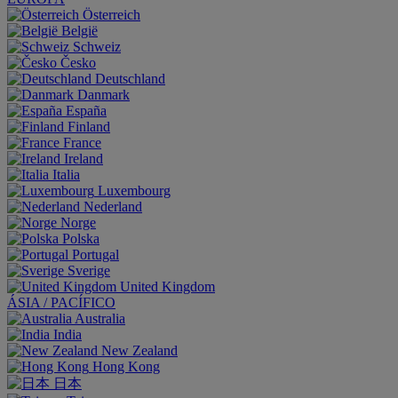
Österreich
België
Schweiz
Česko
Deutschland
Danmark
España
Finland
France
Ireland
Italia
Luxembourg
Nederland
Norge
Polska
Portugal
Sverige
United Kingdom
ÁSIA / PACÍFICO
Australia
India
New Zealand
Hong Kong
日本