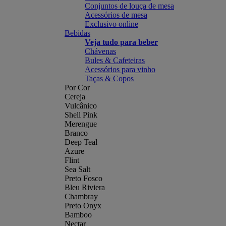
Conjuntos de louça de mesa
Acessórios de mesa
Exclusivo online
Bebidas
Veja tudo para beber
Chávenas
Bules & Cafeteiras
Acessórios para vinho
Taças & Copos
Por Cor
Cereja
Vulcânico
Shell Pink
Merengue
Branco
Deep Teal
Azure
Flint
Sea Salt
Preto Fosco
Bleu Riviera
Chambray
Preto Onyx
Bamboo
Nectar