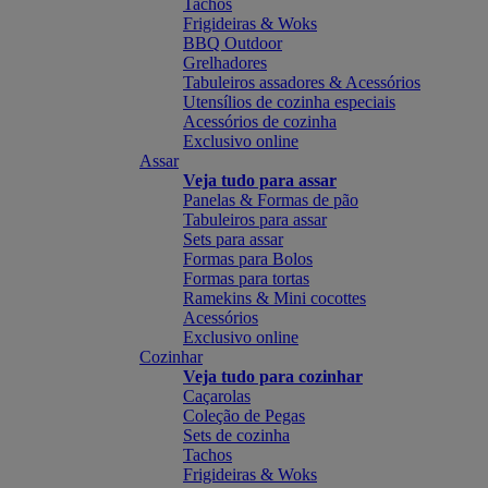
Tachos
Frigideiras & Woks
BBQ Outdoor
Grelhadores
Tabuleiros assadores & Acessórios
Utensílios de cozinha especiais
Acessórios de cozinha
Exclusivo online
Assar
Veja tudo para assar
Panelas & Formas de pão
Tabuleiros para assar
Sets para assar
Formas para Bolos
Formas para tortas
Ramekins & Mini cocottes
Acessórios
Exclusivo online
Cozinhar
Veja tudo para cozinhar
Caçarolas
Coleção de Pegas
Sets de cozinha
Tachos
Frigideiras & Woks