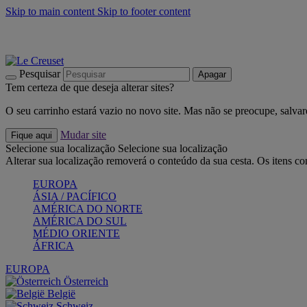
Skip to main content
Skip to footer content
Últimas unidades: poupe até -40%:
Compre já
Churrascos e piquenique: Cria o seu verão com a Le Creuset
Co
Descubra a coleção Jardin e Pétala
Compre já
Pesquisar
Apagar
Tem certeza de que deseja alterar sites?
O seu carrinho estará vazio no novo site. Mas não se preocupe, salvar
Mudar site
Fique aqui
Selecione sua localização
Selecione sua localização
Alterar sua localização removerá o conteúdo da sua cesta. Os itens c
EUROPA
ÁSIA / PACÍFICO
AMÉRICA DO NORTE
AMÉRICA DO SUL
MÉDIO ORIENTE
ÁFRICA
EUROPA
Österreich
België
Schweiz