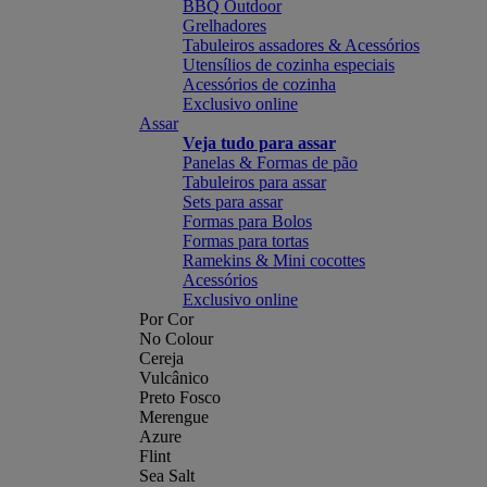
BBQ Outdoor
Grelhadores
Tabuleiros assadores & Acessórios
Utensílios de cozinha especiais
Acessórios de cozinha
Exclusivo online
Assar
Veja tudo para assar
Panelas & Formas de pão
Tabuleiros para assar
Sets para assar
Formas para Bolos
Formas para tortas
Ramekins & Mini cocottes
Acessórios
Exclusivo online
Por Cor
No Colour
Cereja
Vulcânico
Preto Fosco
Merengue
Azure
Flint
Sea Salt