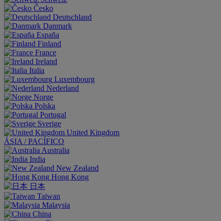
Česko
Deutschland
Danmark
España
Finland
France
Ireland
Italia
Luxembourg
Nederland
Norge
Polska
Portugal
Sverige
United Kingdom
ÁSIA / PACÍFICO
Australia
India
New Zealand
Hong Kong
日本
Taiwan
Malaysia
China