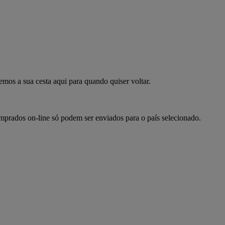
mpre já
emos a sua cesta aqui para quando quiser voltar.
omprados on-line só podem ser enviados para o país selecionado.