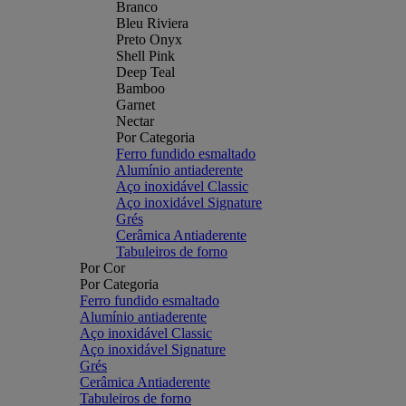
Branco
Bleu Riviera
Preto Onyx
Shell Pink
Deep Teal
Bamboo
Garnet
Nectar
Por Categoria
Ferro fundido esmaltado
Alumínio antiaderente
Aço inoxidável Classic
Aço inoxidável Signature
Grés
Cerâmica Antiaderente
Tabuleiros de forno
Por Cor
Por Categoria
Ferro fundido esmaltado
Alumínio antiaderente
Aço inoxidável Classic
Aço inoxidável Signature
Grés
Cerâmica Antiaderente
Tabuleiros de forno