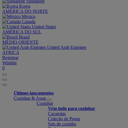
Singapore
Korea
AMÉRICA DO NORTE
México
Canada
United States
AMÉRICA DO SUL
Brazil
MÉDIO ORIENTE
United Arab Emirates
ÁFRICA
Registrar
Wishlist
0
Últimos lançamentos
Cozinhar & Assar
Cozinhar
Veja tudo para cozinhar
Caçarolas
Coleção de Pegas
Sets de cozinha