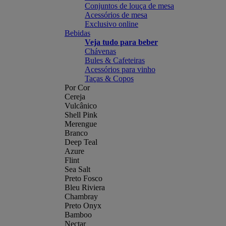
Conjuntos de louça de mesa
Acessórios de mesa
Exclusivo online
Bebidas
Veja tudo para beber
Chávenas
Bules & Cafeteiras
Acessórios para vinho
Taças & Copos
Por Cor
Cereja
Vulcânico
Shell Pink
Merengue
Branco
Deep Teal
Azure
Flint
Sea Salt
Preto Fosco
Bleu Riviera
Chambray
Preto Onyx
Bamboo
Nectar