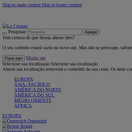
Skip to main content
Skip to footer content
Últimas unidades: poupe até -40%:
Compre já
Churrascos e piquenique: Cria o seu verão com a Le Creuset
Co
Descubra a coleção Jardin e Pétala
Compre já
Pesquisar
Apagar
Tem certeza de que deseja alterar sites?
O seu carrinho estará vazio no novo site. Mas não se preocupe, salvar
Mudar site
Fique aqui
Selecione sua localização
Selecione sua localização
Alterar sua localização removerá o conteúdo da sua cesta. Os itens c
EUROPA
ÁSIA / PACÍFICO
AMÉRICA DO NORTE
AMÉRICA DO SUL
MÉDIO ORIENTE
ÁFRICA
EUROPA
Österreich
België
Schweiz