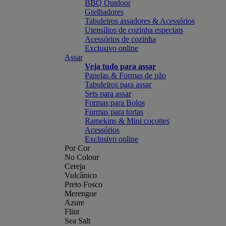
BBQ Outdoor
Grelhadores
Tabuleiros assadores & Acessórios
Utensílios de cozinha especiais
Acessórios de cozinha
Exclusivo online
Assar
Veja tudo para assar
Panelas & Formas de pão
Tabuleiros para assar
Sets para assar
Formas para Bolos
Formas para tortas
Ramekins & Mini cocottes
Acessórios
Exclusivo online
Por Cor
No Colour
Cereja
Vulcânico
Preto Fosco
Merengue
Azure
Flint
Sea Salt