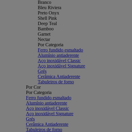
Branco
Bleu Riviera
Preto Onyx
Shell Pink
Deep Teal
Bamboo
Garnet
Nectar
Por Categoria
Ferro fundido esmaltado
Alumínio antiaderente
Aço inoxidável Classic
Aço inoxidável Signature
Grés
Cerâmica Antiaderente
Tabuleiros de forno
Por Cor
Por Categoria
Ferro fundido esmaltado
Alumínio antiaderente
Aço inoxidável Classic
Aço inoxidável Signature
Grés
Cerâmica Antiaderente
Tabuleiros de forno