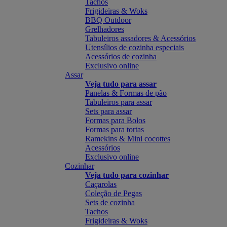
Tachos
Frigideiras & Woks
BBQ Outdoor
Grelhadores
Tabuleiros assadores & Acessórios
Utensílios de cozinha especiais
Acessórios de cozinha
Exclusivo online
Assar
Veja tudo para assar
Panelas & Formas de pão
Tabuleiros para assar
Sets para assar
Formas para Bolos
Formas para tortas
Ramekins & Mini cocottes
Acessórios
Exclusivo online
Cozinhar
Veja tudo para cozinhar
Caçarolas
Coleção de Pegas
Sets de cozinha
Tachos
Frigideiras & Woks