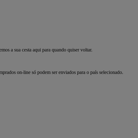
mpre já
emos a sua cesta aqui para quando quiser voltar.
omprados on-line só podem ser enviados para o país selecionado.