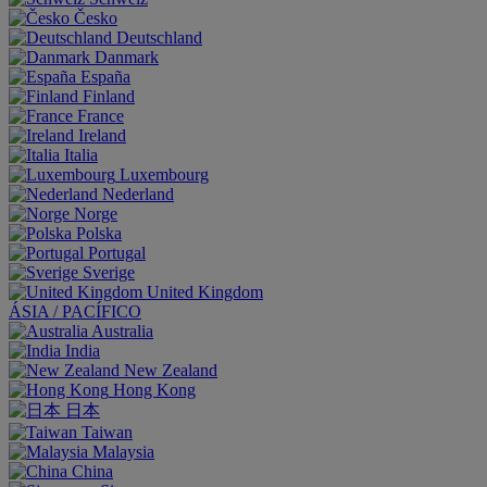
Česko
Deutschland
Danmark
España
Finland
France
Ireland
Italia
Luxembourg
Nederland
Norge
Polska
Portugal
Sverige
United Kingdom
ÁSIA / PACÍFICO
Australia
India
New Zealand
Hong Kong
日本
Taiwan
Malaysia
China