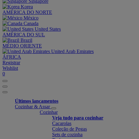
Singapore
Korea
AMÉRICA DO NORTE
México
Canada
United States
AMÉRICA DO SUL
Brazil
MÉDIO ORIENTE
United Arab Emirates
ÁFRICA
Registrar
Wishlist
0
Últimos lançamentos
Cozinhar & Assar
Cozinhar
Veja tudo para cozinhar
Caçarolas
Coleção de Pegas
Sets de cozinha