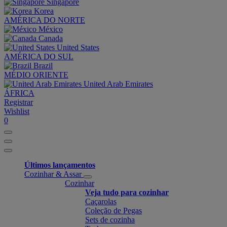
Singapore
Korea
AMÉRICA DO NORTE
México
Canada
United States
AMÉRICA DO SUL
Brazil
MÉDIO ORIENTE
United Arab Emirates
ÁFRICA
Registrar
Wishlist
0
Últimos lançamentos
Cozinhar & Assar
Cozinhar
Veja tudo para cozinhar
Caçarolas
Coleção de Pegas
Sets de cozinha