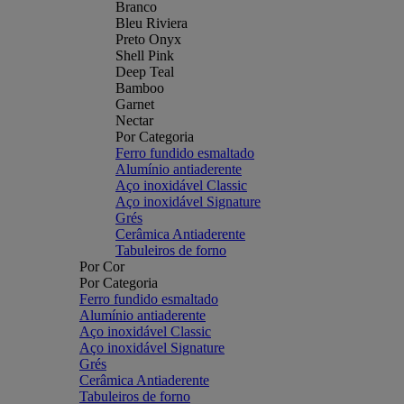
Branco
Bleu Riviera
Preto Onyx
Shell Pink
Deep Teal
Bamboo
Garnet
Nectar
Por Categoria
Ferro fundido esmaltado
Alumínio antiaderente
Aço inoxidável Classic
Aço inoxidável Signature
Grés
Cerâmica Antiaderente
Tabuleiros de forno
Por Cor
Por Categoria
Ferro fundido esmaltado
Alumínio antiaderente
Aço inoxidável Classic
Aço inoxidável Signature
Grés
Cerâmica Antiaderente
Tabuleiros de forno