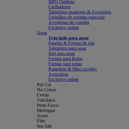
BBQ Outdoor
Grelhadores
Tabuleiros assadores & Acessórios
Utensílios de cozinha especiais
Acessórios de cozinha
Exclusivo online
Assar
Veja tudo para assar
Panelas & Formas de pão
Tabuleiros para assar
Sets para assar
Formas para Bolos
Formas para tortas
Ramekins & Mini cocottes
Acessórios
Exclusivo online
Por Cor
No Colour
Cereja
Vulcânico
Preto Fosco
Merengue
Azure
Flint
Sea Salt