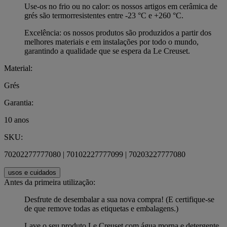
Use-os no frio ou no calor: os nossos artigos em cerâmica de
grés são termorresistentes entre -23 °C e +260 °C.
Excelência: os nossos produtos são produzidos a partir dos
melhores materiais e em instalações por todo o mundo,
garantindo a qualidade que se espera da Le Creuset.
Material:
Grés
Garantia:
10 anos
SKU:
70202277777080 | 70102227777099 | 70203227777080
usos e cuidados
Antes da primeira utilização:
Desfrute de desembalar a sua nova compra! (E certifique-se
de que remove todas as etiquetas e embalagens.)
Lave o seu produto Le Creuset com água morna e detergente