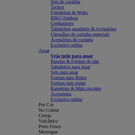
Sets de cozinha
Tachos
Frigideiras & Woks
BBQ Outdoor
Grelhadores
Tabuleiros assadores & Acessórios
Utensílios de cozinha especiais
Acessórios de cozinha
Exclusivo online
Assar
Veja tudo para assar
Panelas & Formas de pão
Tabuleiros para assar
Sets para assar
Formas para Bolos
Formas para tortas
Ramekins & Mini cocottes
Acessórios
Exclusivo online
Por Cor
No Colour
Cereja
Vulcânico
Preto Fosco
Merengue