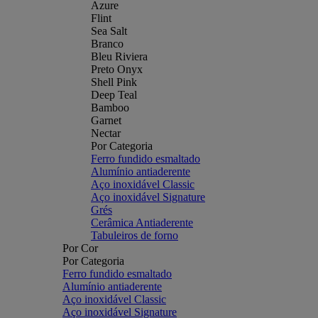
Azure
Flint
Sea Salt
Branco
Bleu Riviera
Preto Onyx
Shell Pink
Deep Teal
Bamboo
Garnet
Nectar
Por Categoria
Ferro fundido esmaltado
Alumínio antiaderente
Aço inoxidável Classic
Aço inoxidável Signature
Grés
Cerâmica Antiaderente
Tabuleiros de forno
Por Cor
Por Categoria
Ferro fundido esmaltado
Alumínio antiaderente
Aço inoxidável Classic
Aço inoxidável Signature