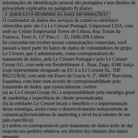
informações de identificação pessoal são protegidos e tem direitos de
privacidade explicados no parágrafo 8) abaixo.
2. QUEM ESTÁ REUNINDO AS SUAS INFORMAÇÕES?
O controlador de dados dos serviços de comércio eletrônico
oferecidos pelo site é a Le Creuset Portugal, Unipessoal LDA, com
sede no Centro Empresarial Torres de Lisboa, Rua Tomás da
Fonseca, Torre A, 13º Piso, C - D, 1600-209 Lisboa.
Se concordar em receber nossas comunicações comerciais, você
passará a fazer parte do banco de dados de consumidores do grupo
Le Creuset, que é administrado, como corresponsáveis do
tratamento de dados, pela Le Creuset Portugal e pelo Le Creuset
Group AG, com sede em Neuhofstrasse 4 , Baar, Zugo, 6340 Suíça
(cujo representante designado na EU é a Le Creuset SL, NIF
B62153630, com sede em Paseo de Gracia 9, 2º, 08007 Barcelona,
Espanha), com base num acordo de corresponsabilidade pelo
tratamento de dados, que essencialmente confere
(a) ao Le Creuset Group AG a responsabilidade pela estratégia geral
de marketing e experiência de cliente personalizada;
(b) às entidades Le Creuset locais o benefício e a implementação
dessa estratégia, assim como o desenvolvimento independente de
comunicações/iniciativas de marketing a nível local (dentro de um
país específico);
(c) ambos os corresponsáveis pelo tratamento de dados terão de dar
resposta aos pedidos relativos aos direitos dos titulares dos dados
pessoais.