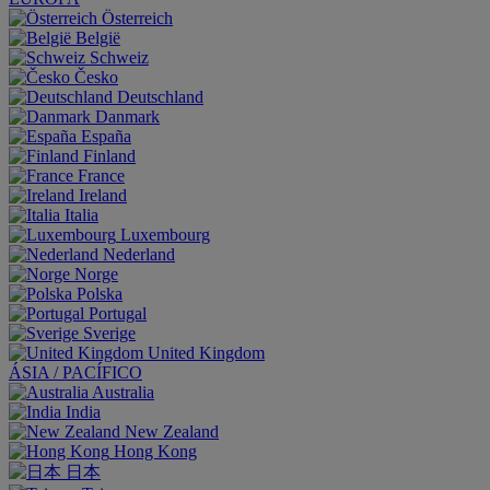
Österreich
België
Schweiz
Česko
Deutschland
Danmark
España
Finland
France
Ireland
Italia
Luxembourg
Nederland
Norge
Polska
Portugal
Sverige
United Kingdom
ÁSIA / PACÍFICO
Australia
India
New Zealand
Hong Kong
日本