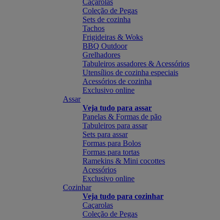
Caçarolas
Coleção de Pegas
Sets de cozinha
Tachos
Frigideiras & Woks
BBQ Outdoor
Grelhadores
Tabuleiros assadores & Acessórios
Utensílios de cozinha especiais
Acessórios de cozinha
Exclusivo online
Assar
Veja tudo para assar
Panelas & Formas de pão
Tabuleiros para assar
Sets para assar
Formas para Bolos
Formas para tortas
Ramekins & Mini cocottes
Acessórios
Exclusivo online
Cozinhar
Veja tudo para cozinhar
Caçarolas
Coleção de Pegas