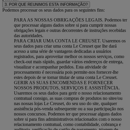
3. POR QUE REUNIMOS ESTA INFORMAÇÃO?
Podemos processar os seus dados para os seguintes fins:
PARA AS NOSSAS OBRIGAÇÕES LEGAIS. Podemos ter
que processar alguns dados sobre si para cumprir nossas
obrigações legais e outras decorrentes de instruções recebidas
das autoridades.
PARA CRIAR UMA CONTA LE CREUSET. Usaremos os
seus dados para criar uma conta Le Creuset que lhe dará
acesso a uma série de vantagens dedicadas a usuários
registrados, para aproveitar melhor os nossos serviços, como
check-out mais rápido, guardar vários endereços de entrega,
visualizar e acompanhar pedidos. Esta atividade de
processamento é necessária pois permite-nos fornecer-lhe
estes depois de se tornar titular de uma conta Le Creuset.
GERIR AS SUAS ENCOMENDAS E FORNECER
NOSSOS PRODUTOS, SERVIÇOS E ASSISTÊNCIA.
Usaremos os seus dados para gerir o nosso relacionamento
contratual consigo, as suas compras de produtos no sitee/ou
nas nossas lojas Le Creuset, do seu uso do site, qualquer
assistência pós-venda subsequente ou a sua participação nos
nossos concursos. Podemos ter que processar alguns dados
sobre si para fins administrativos relacionados com o nosso
relacionamento contratual, como contabilidade, cobrança e
auditoria, verificação de cartão de pagamento, triagem de