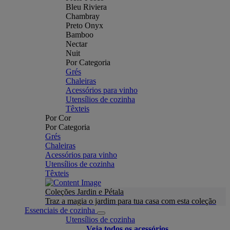
Bleu Riviera
Chambray
Preto Onyx
Bamboo
Nectar
Nuit
Por Categoria
Grés
Chaleiras
Acessórios para vinho
Utensílios de cozinha
Têxteis
Por Cor
Por Categoria
Grés
Chaleiras
Acessórios para vinho
Utensílios de cozinha
Têxteis
Coleções Jardin e Pétala
Traz a magia o jardim para tua casa com esta coleção
Essenciais de cozinha
Utensílios de cozinha
Veja todos os acessórios