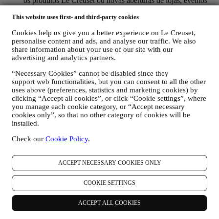
os produtos Le Creuset ou novas aberturas de lojas, eventos
exclusivos, concursos, pesquisas, demonstrações organizadas
This website uses first- and third-party cookies
pela Le Creuset ou ofertas especiais. Estas comunicações
podem ser selecionadas ou personalizadas para si com base
Cookies help us give you a better experience on Le Creuset,
nos detalhes que possuímos sobre si, como a sua localização,
personalise content and ads, and analyse our traffic. We also
histórico de compras ou preferências dos nossos produtos.
share information about your use of our site with our
Usaremos os seus dados para entender melhor os seus
advertising and analytics partners.
interesses. Isso permite-nos personalizar as nossas
comunicações para torná-las mais relevantes e interessantes.
“Necessary Cookies” cannot be disabled since they
Não haverá outros efeitos. Também reunimos estatísticas
support web functionalities, but you can consent to all the other
sobre a abertura de e-mails e cliques usando tecnologias
uses above (preferences, statistics and marketing cookies) by
padrão do setor (incluindo pixels de rastreamento em e-mail)
clicking “Accept all cookies”, or click “Cookie settings”, where
que nos ajudam a monitorar as nossas newsletters. Este
you manage each cookie category, or “Accept necessary
processamento é baseado no seu consentimento em receber
cookies only”, so that no other category of cookies will be
installed.
nossas comunicações personalizadas de marketing. A opção
de inscrição pode ser exercida nos pontos em que as
Check our
Cookie Policy
.
informações pessoais são coletadas, marcando a caixa de
seleção. Desativar: você pode parar de receber nossas
atualizações a qualquer momento, gratuitamente, clicando no
ACCEPT NECESSARY COOKIES ONLY
botão de cancelamento de inscrição no final de qualquer
newsletter. Se preferir, pode fazê-lo entrando em contato
COOKIE SETTINGS
connosco através de
privacy@lecreuset.com
.
RE-TARGETING / AJUSTAR AS NOSSAS OFERTAS E
MELHORAR A EXPERIÊNCIA AO CLIENTE.
ACCEPT ALL COOKIES
Gostaríamos de usar os seus dados para personalizar nossos