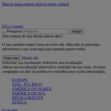
Skip to main content
Skip to footer content
Últimas unidades: poupe até -40%:
Compre já
Churrascos e piquenique: Cria o seu verão com a Le Creuset
Compre já
Descubra a coleção Jardin e Pétala
Compre já
Pesquisar
Apagar
Tem certeza de que deseja alterar sites?
O seu carrinho estará vazio no novo site. Mas não se preocupe,
salvaremos a sua cesta aqui para quando quiser voltar.
Mudar site
Fique aqui
Selecione sua localização
Selecione sua localização
Alterar sua localização removerá o conteúdo da sua cesta. Os itens
comprados on-line só podem ser enviados para o país selecionado.
EUROPA
ÁSIA / PACÍFICO
AMÉRICA DO NORTE
AMÉRICA DO SUL
MÉDIO ORIENTE
ÁFRICA
EUROPA