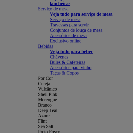
lancheiras
Serviço de mesa
Veja tudo para serviço de mesa
Serviço de mesa
Travessas para servir
Conjuntos de louça de mesa
Acessórios de mesa
Exclusivo online
Bebidas
Veja tudo para beber
Chávenas
Bules & Cafeteiras
Acessórios para vinho
Taças & Copos
Por Cor
Cereja
Vulcânico
Shell Pink
Merengue
Branco
Deep Teal
Azure
Flint
Sea Salt
Preto Fosco