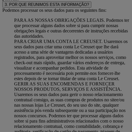
3. POR QUE REUNIMOS ESTA INFORMAÇÃO?
Podemos processar os seus dados para os seguintes fins:
PARA AS NOSSAS OBRIGAÇÕES LEGAIS. Podemos ter
que processar alguns dados sobre si para cumprir nossas
obrigações legais e outras decorrentes de instruções recebidas
das autoridades.
PARA CRIAR UMA CONTA LE CREUSET. Usaremos os
seus dados para criar uma conta Le Creuset que lhe dará
acesso a uma série de vantagens dedicadas a usuários
registrados, para aproveitar melhor os nossos serviços, como
check-out mais rápido, guardar vários endereços de entrega,
visualizar e acompanhar pedidos. Esta atividade de
processamento é necessária pois permite-nos fornecer-lhe
estes depois de se tornar titular de uma conta Le Creuset.
GERIR AS SUAS ENCOMENDAS E FORNECER
NOSSOS PRODUTOS, SERVIÇOS E ASSISTÊNCIA.
Usaremos os seus dados para gerir o nosso relacionamento
contratual consigo, as suas compras de produtos no sitee/ou
nas nossas lojas Le Creuset, do seu uso do site, qualquer
assistência pós-venda subsequente ou a sua participação nos
nossos concursos. Podemos ter que processar alguns dados
sobre si para fins administrativos relacionados com o nosso
relacionamento contratual, como contabilidade, cobrança e
auditoria, verificação de cartão de pagamento, triagem de