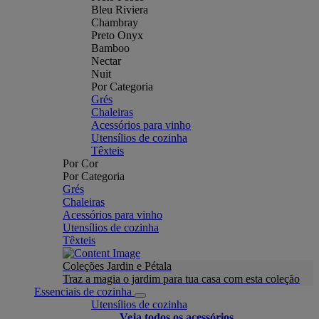
Bleu Riviera
Chambray
Preto Onyx
Bamboo
Nectar
Nuit
Por Categoria
Grés
Chaleiras
Acessórios para vinho
Utensílios de cozinha
Têxteis
Por Cor
Por Categoria
Grés
Chaleiras
Acessórios para vinho
Utensílios de cozinha
Têxteis
Coleções Jardin e Pétala
Traz a magia o jardim para tua casa com esta coleção
Essenciais de cozinha
Utensílios de cozinha
Veja todos os acessórios