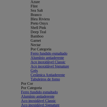
Azure
Flint
Sea Salt
Branco
Bleu Riviera
Preto Onyx
Shell Pink
Deep Teal
Bamboo
Garnet
Nectar
Por Categoria
Ferro fundido esmaltado
Alumínio antiaderente
Aço inoxidável Classic
Aço inoxidável Signature
Grés
Cerâmica Antiaderente
Tabuleiros de forno
Por Cor
Por Categoria
Ferro fundido esmaltado
Alumínio antiaderente
Aço inoxidável Classic
Aço inoxidável Signature