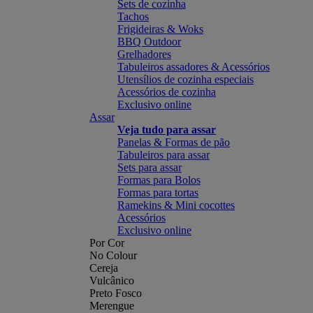
Sets de cozinha
Tachos
Frigideiras & Woks
BBQ Outdoor
Grelhadores
Tabuleiros assadores & Acessórios
Utensílios de cozinha especiais
Acessórios de cozinha
Exclusivo online
Assar
Veja tudo para assar
Panelas & Formas de pão
Tabuleiros para assar
Sets para assar
Formas para Bolos
Formas para tortas
Ramekins & Mini cocottes
Acessórios
Exclusivo online
Por Cor
No Colour
Cereja
Vulcânico
Preto Fosco
Merengue