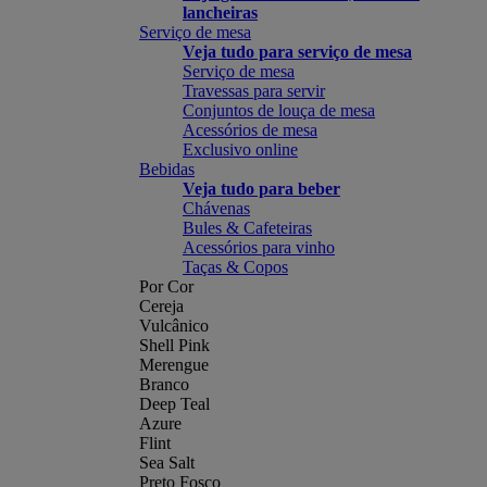
lancheiras
Serviço de mesa
Veja tudo para serviço de mesa
Serviço de mesa
Travessas para servir
Conjuntos de louça de mesa
Acessórios de mesa
Exclusivo online
Bebidas
Veja tudo para beber
Chávenas
Bules & Cafeteiras
Acessórios para vinho
Taças & Copos
Por Cor
Cereja
Vulcânico
Shell Pink
Merengue
Branco
Deep Teal
Azure
Flint
Sea Salt
Preto Fosco