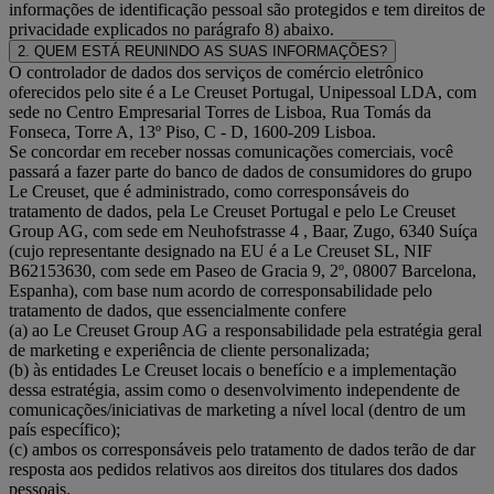
informações de identificação pessoal são protegidos e tem direitos de
privacidade explicados no parágrafo 8) abaixo.
2. QUEM ESTÁ REUNINDO AS SUAS INFORMAÇÕES?
O controlador de dados dos serviços de comércio eletrônico
oferecidos pelo site é a Le Creuset Portugal, Unipessoal LDA, com
sede no Centro Empresarial Torres de Lisboa, Rua Tomás da
Fonseca, Torre A, 13º Piso, C - D, 1600-209 Lisboa.
Se concordar em receber nossas comunicações comerciais, você
passará a fazer parte do banco de dados de consumidores do grupo
Le Creuset, que é administrado, como corresponsáveis do
tratamento de dados, pela Le Creuset Portugal e pelo Le Creuset
Group AG, com sede em Neuhofstrasse 4 , Baar, Zugo, 6340 Suíça
(cujo representante designado na EU é a Le Creuset SL, NIF
B62153630, com sede em Paseo de Gracia 9, 2º, 08007 Barcelona,
Espanha), com base num acordo de corresponsabilidade pelo
tratamento de dados, que essencialmente confere
(a) ao Le Creuset Group AG a responsabilidade pela estratégia geral
de marketing e experiência de cliente personalizada;
(b) às entidades Le Creuset locais o benefício e a implementação
dessa estratégia, assim como o desenvolvimento independente de
comunicações/iniciativas de marketing a nível local (dentro de um
país específico);
(c) ambos os corresponsáveis pelo tratamento de dados terão de dar
resposta aos pedidos relativos aos direitos dos titulares dos dados
pessoais.