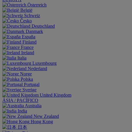
Österreich
België
Schweiz
Česko
Deutschland
Danmark
España
Finland
France
Ireland
Italia
Luxembourg
Nederland
Norge
Polska
Portugal
Sverige
United Kingdom
ÁSIA / PACÍFICO
Australia
India
New Zealand
Hong Kong
日本