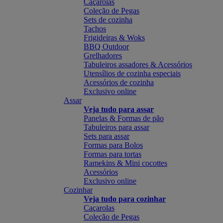
Caçarolas
Coleção de Pegas
Sets de cozinha
Tachos
Frigideiras & Woks
BBQ Outdoor
Grelhadores
Tabuleiros assadores & Acessórios
Utensílios de cozinha especiais
Acessórios de cozinha
Exclusivo online
Assar
Veja tudo para assar
Panelas & Formas de pão
Tabuleiros para assar
Sets para assar
Formas para Bolos
Formas para tortas
Ramekins & Mini cocottes
Acessórios
Exclusivo online
Cozinhar
Veja tudo para cozinhar
Caçarolas
Coleção de Pegas