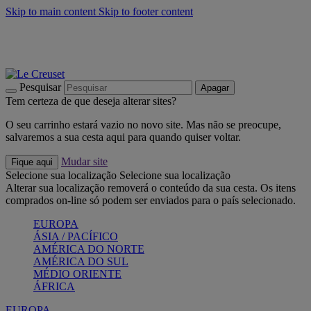
Skip to main content
Skip to footer content
Últimas unidades: poupe até -40%:
Compre já
Churrascos e piquenique: Cria o seu verão com a Le Creuset
Compre já
Descubra a coleção Jardin e Pétala
Compre já
Pesquisar
Apagar
Tem certeza de que deseja alterar sites?
O seu carrinho estará vazio no novo site. Mas não se preocupe,
salvaremos a sua cesta aqui para quando quiser voltar.
Mudar site
Fique aqui
Selecione sua localização
Selecione sua localização
Alterar sua localização removerá o conteúdo da sua cesta. Os itens
comprados on-line só podem ser enviados para o país selecionado.
EUROPA
ÁSIA / PACÍFICO
AMÉRICA DO NORTE
AMÉRICA DO SUL
MÉDIO ORIENTE
ÁFRICA
EUROPA