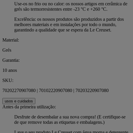
Use-os no frio ou no calor: os nossos artigos em cerâmica de
grés são termorresistentes entre -23 °C e +260 °C.
Excelência: os nossos produtos são produzidos a partir dos
melhores materiais e em instalações por todo o mundo,
garantindo a qualidade que se espera da Le Creuset.
Material:
Grés
Garantia:
10 anos
SKU:
70202270907080 | 70102220907080 | 70203220907080
usos e cuidados
Antes da primeira utilização:
Desfrute de desembalar a sua nova compra! (E certifique-se
de que remove todas as etiquetas e embalagens.)
Lave o seu produto Le Creuset com água morna e detergente