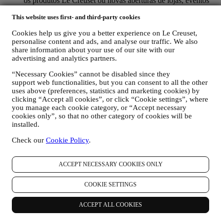
os produtos Le Creuset ou novas aberturas de lojas, eventos
exclusivos, concursos, pesquisas, demonstrações organizadas
This website uses first- and third-party cookies
pela Le Creuset ou ofertas especiais. Estas comunicações
podem ser selecionadas ou personalizadas para si com base
Cookies help us give you a better experience on Le Creuset,
nos detalhes que possuímos sobre si, como a sua localização,
personalise content and ads, and analyse our traffic. We also
histórico de compras ou preferências dos nossos produtos.
share information about your use of our site with our
Usaremos os seus dados para entender melhor os seus
advertising and analytics partners.
interesses. Isso permite-nos personalizar as nossas
comunicações para torná-las mais relevantes e interessantes.
“Necessary Cookies” cannot be disabled since they
Não haverá outros efeitos. Também reunimos estatísticas
support web functionalities, but you can consent to all the other
sobre a abertura de e-mails e cliques usando tecnologias
uses above (preferences, statistics and marketing cookies) by
padrão do setor (incluindo pixels de rastreamento em e-mail)
clicking “Accept all cookies”, or click “Cookie settings”, where
que nos ajudam a monitorar as nossas newsletters. Este
you manage each cookie category, or “Accept necessary
processamento é baseado no seu consentimento em receber
cookies only”, so that no other category of cookies will be
installed.
nossas comunicações personalizadas de marketing. A opção
de inscrição pode ser exercida nos pontos em que as
Check our
Cookie Policy
.
informações pessoais são coletadas, marcando a caixa de
seleção. Desativar: você pode parar de receber nossas
atualizações a qualquer momento, gratuitamente, clicando no
ACCEPT NECESSARY COOKIES ONLY
botão de cancelamento de inscrição no final de qualquer
newsletter. Se preferir, pode fazê-lo entrando em contato
COOKIE SETTINGS
connosco através de
privacy@lecreuset.com
.
RE-TARGETING / AJUSTAR AS NOSSAS OFERTAS E
MELHORAR A EXPERIÊNCIA AO CLIENTE.
ACCEPT ALL COOKIES
Gostaríamos de usar os seus dados para personalizar nossos