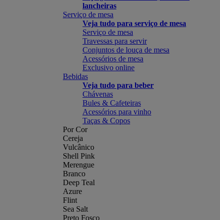
lancheiras
Serviço de mesa
Veja tudo para serviço de mesa
Serviço de mesa
Travessas para servir
Conjuntos de louça de mesa
Acessórios de mesa
Exclusivo online
Bebidas
Veja tudo para beber
Chávenas
Bules & Cafeteiras
Acessórios para vinho
Taças & Copos
Por Cor
Cereja
Vulcânico
Shell Pink
Merengue
Branco
Deep Teal
Azure
Flint
Sea Salt
Preto Fosco