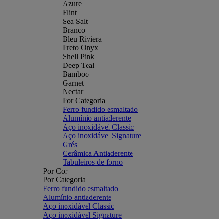
Azure
Flint
Sea Salt
Branco
Bleu Riviera
Preto Onyx
Shell Pink
Deep Teal
Bamboo
Garnet
Nectar
Por Categoria
Ferro fundido esmaltado
Alumínio antiaderente
Aço inoxidável Classic
Aço inoxidável Signature
Grés
Cerâmica Antiaderente
Tabuleiros de forno
Por Cor
Por Categoria
Ferro fundido esmaltado
Alumínio antiaderente
Aço inoxidável Classic
Aço inoxidável Signature