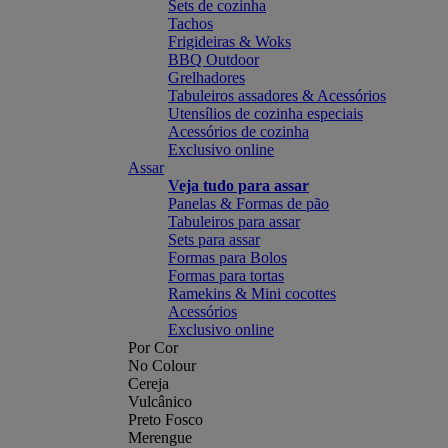
Sets de cozinha
Tachos
Frigideiras & Woks
BBQ Outdoor
Grelhadores
Tabuleiros assadores & Acessórios
Utensílios de cozinha especiais
Acessórios de cozinha
Exclusivo online
Assar
Veja tudo para assar
Panelas & Formas de pão
Tabuleiros para assar
Sets para assar
Formas para Bolos
Formas para tortas
Ramekins & Mini cocottes
Acessórios
Exclusivo online
Por Cor
No Colour
Cereja
Vulcânico
Preto Fosco
Merengue