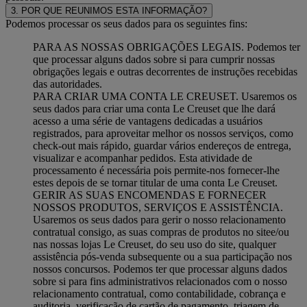
3. POR QUE REUNIMOS ESTA INFORMAÇÃO?
Podemos processar os seus dados para os seguintes fins:
PARA AS NOSSAS OBRIGAÇÕES LEGAIS. Podemos ter
que processar alguns dados sobre si para cumprir nossas
obrigações legais e outras decorrentes de instruções recebidas
das autoridades.
PARA CRIAR UMA CONTA LE CREUSET. Usaremos os
seus dados para criar uma conta Le Creuset que lhe dará
acesso a uma série de vantagens dedicadas a usuários
registrados, para aproveitar melhor os nossos serviços, como
check-out mais rápido, guardar vários endereços de entrega,
visualizar e acompanhar pedidos. Esta atividade de
processamento é necessária pois permite-nos fornecer-lhe
estes depois de se tornar titular de uma conta Le Creuset.
GERIR AS SUAS ENCOMENDAS E FORNECER
NOSSOS PRODUTOS, SERVIÇOS E ASSISTÊNCIA.
Usaremos os seus dados para gerir o nosso relacionamento
contratual consigo, as suas compras de produtos no sitee/ou
nas nossas lojas Le Creuset, do seu uso do site, qualquer
assistência pós-venda subsequente ou a sua participação nos
nossos concursos. Podemos ter que processar alguns dados
sobre si para fins administrativos relacionados com o nosso
relacionamento contratual, como contabilidade, cobrança e
auditoria, verificação de cartão de pagamento, triagem de