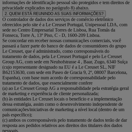
informações de identificação pessoal são protegidos e tem direitos de
privacidade explicados no parágrafo 8) abaixo.
2. QUEM ESTÁ REUNINDO AS SUAS INFORMAÇÕES?
O controlador de dados dos serviços de comércio eletrônico
oferecidos pelo site é a Le Creuset Portugal, Unipessoal LDA, com
sede no Centro Empresarial Torres de Lisboa, Rua Tomás da
Fonseca, Torre A, 13º Piso, C - D, 1600-209 Lisboa.
Se concordar em receber nossas comunicações comerciais, você
passará a fazer parte do banco de dados de consumidores do grupo
Le Creuset, que é administrado, como corresponsáveis do
tratamento de dados, pela Le Creuset Portugal e pelo Le Creuset
Group AG, com sede em Neuhofstrasse 4 , Baar, Zugo, 6340 Suíça
(cujo representante designado na EU é a Le Creuset SL, NIF
B62153630, com sede em Paseo de Gracia 9, 2º, 08007 Barcelona,
Espanha), com base num acordo de corresponsabilidade pelo
tratamento de dados, que essencialmente confere
(a) ao Le Creuset Group AG a responsabilidade pela estratégia geral
de marketing e experiência de cliente personalizada;
(b) às entidades Le Creuset locais o benefício e a implementação
dessa estratégia, assim como o desenvolvimento independente de
comunicações/iniciativas de marketing a nível local (dentro de um
país específico);
(c) ambos os corresponsáveis pelo tratamento de dados terão de dar
resposta aos pedidos relativos aos direitos dos titulares dos dados
pessoais.