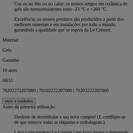
Use-os no frio ou no calor: os nossos artigos em cerâmica de
grés são termorresistentes entre -23 °C e +260 °C.
Excelência: os nossos produtos são produzidos a partir dos
melhores materiais e em instalações por todo o mundo,
garantindo a qualidade que se espera da Le Creuset.
Material:
Grés
Garantia:
10 anos
SKU:
70202272207080 | 70102222207080 | 70203222207080
usos e cuidados
Antes da primeira utilização:
Desfrute de desembalar a sua nova compra! (E certifique-se
de que remove todas as etiquetas e embalagens.)
Lave o seu produto Le Creuset com água morna e detergente