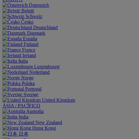
Österreich
België
Schweiz
Česko
Deutschland
Danmark
España
Finland
France
Ireland
Italia
Luxembourg
Nederland
Norge
Polska
Portugal
Sverige
United Kingdom
ÁSIA / PACÍFICO
Australia
India
New Zealand
Hong Kong
日本