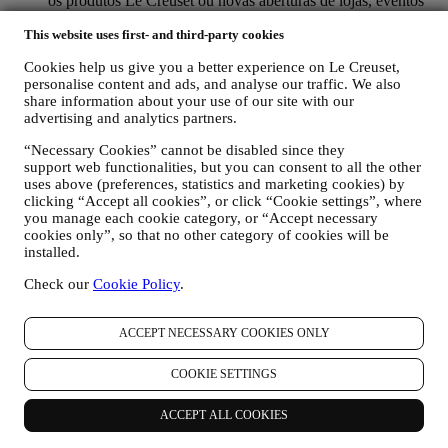
os produtos Le Creuset ou novas aberturas de lojas, eventos
exclusivos, concursos, pesquisas, demonstrações organizadas
This website uses first- and third-party cookies
pela Le Creuset ou ofertas especiais. Estas comunicações
podem ser selecionadas ou personalizadas para si com base
Cookies help us give you a better experience on Le Creuset,
nos detalhes que possuímos sobre si, como a sua localização,
personalise content and ads, and analyse our traffic. We also
histórico de compras ou preferências dos nossos produtos.
share information about your use of our site with our
Usaremos os seus dados para entender melhor os seus
advertising and analytics partners.
interesses. Isso permite-nos personalizar as nossas
comunicações para torná-las mais relevantes e interessantes.
“Necessary Cookies” cannot be disabled since they
Não haverá outros efeitos. Também reunimos estatísticas
support web functionalities, but you can consent to all the other
sobre a abertura de e-mails e cliques usando tecnologias
uses above (preferences, statistics and marketing cookies) by
padrão do setor (incluindo pixels de rastreamento em e-mail)
clicking “Accept all cookies”, or click “Cookie settings”, where
que nos ajudam a monitorar as nossas newsletters. Este
you manage each cookie category, or “Accept necessary
processamento é baseado no seu consentimento em receber
cookies only”, so that no other category of cookies will be
installed.
nossas comunicações personalizadas de marketing. A opção
de inscrição pode ser exercida nos pontos em que as
Check our
Cookie Policy
.
informações pessoais são coletadas, marcando a caixa de
seleção. Desativar: você pode parar de receber nossas
atualizações a qualquer momento, gratuitamente, clicando no
ACCEPT NECESSARY COOKIES ONLY
botão de cancelamento de inscrição no final de qualquer
newsletter. Se preferir, pode fazê-lo entrando em contato
COOKIE SETTINGS
connosco através de
privacy@lecreuset.com
.
RE-TARGETING / AJUSTAR AS NOSSAS OFERTAS E
MELHORAR A EXPERIÊNCIA AO CLIENTE.
ACCEPT ALL COOKIES
Gostaríamos de usar os seus dados para personalizar nossos