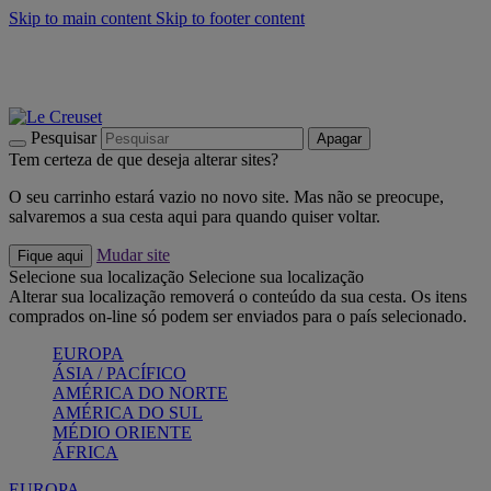
Skip to main content
Skip to footer content
Últimas unidades: poupe até -40%:
Compre já
Churrascos e piquenique: Cria o seu verão com a Le Creuset
Compre já
Descubra a coleção Jardin e Pétala
Compre já
Pesquisar
Apagar
Tem certeza de que deseja alterar sites?
O seu carrinho estará vazio no novo site. Mas não se preocupe,
salvaremos a sua cesta aqui para quando quiser voltar.
Mudar site
Fique aqui
Selecione sua localização
Selecione sua localização
Alterar sua localização removerá o conteúdo da sua cesta. Os itens
comprados on-line só podem ser enviados para o país selecionado.
EUROPA
ÁSIA / PACÍFICO
AMÉRICA DO NORTE
AMÉRICA DO SUL
MÉDIO ORIENTE
ÁFRICA
EUROPA