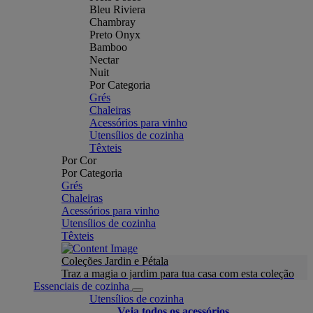
Bleu Riviera
Chambray
Preto Onyx
Bamboo
Nectar
Nuit
Por Categoria
Grés
Chaleiras
Acessórios para vinho
Utensílios de cozinha
Têxteis
Por Cor
Por Categoria
Grés
Chaleiras
Acessórios para vinho
Utensílios de cozinha
Têxteis
Coleções Jardin e Pétala
Traz a magia o jardim para tua casa com esta coleção
Essenciais de cozinha
Utensílios de cozinha
Veja todos os acessórios