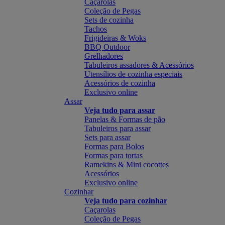
Caçarolas
Coleção de Pegas
Sets de cozinha
Tachos
Frigideiras & Woks
BBQ Outdoor
Grelhadores
Tabuleiros assadores & Acessórios
Utensílios de cozinha especiais
Acessórios de cozinha
Exclusivo online
Assar
Veja tudo para assar
Panelas & Formas de pão
Tabuleiros para assar
Sets para assar
Formas para Bolos
Formas para tortas
Ramekins & Mini cocottes
Acessórios
Exclusivo online
Cozinhar
Veja tudo para cozinhar
Caçarolas
Coleção de Pegas