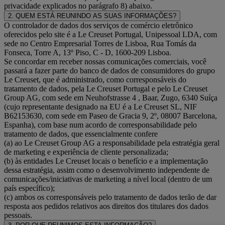
privacidade explicados no parágrafo 8) abaixo.
2. QUEM ESTÁ REUNINDO AS SUAS INFORMAÇÕES?
O controlador de dados dos serviços de comércio eletrônico
oferecidos pelo site é a Le Creuset Portugal, Unipessoal LDA, com
sede no Centro Empresarial Torres de Lisboa, Rua Tomás da
Fonseca, Torre A, 13º Piso, C - D, 1600-209 Lisboa.
Se concordar em receber nossas comunicações comerciais, você
passará a fazer parte do banco de dados de consumidores do grupo
Le Creuset, que é administrado, como corresponsáveis do
tratamento de dados, pela Le Creuset Portugal e pelo Le Creuset
Group AG, com sede em Neuhofstrasse 4 , Baar, Zugo, 6340 Suíça
(cujo representante designado na EU é a Le Creuset SL, NIF
B62153630, com sede em Paseo de Gracia 9, 2º, 08007 Barcelona,
Espanha), com base num acordo de corresponsabilidade pelo
tratamento de dados, que essencialmente confere
(a) ao Le Creuset Group AG a responsabilidade pela estratégia geral
de marketing e experiência de cliente personalizada;
(b) às entidades Le Creuset locais o benefício e a implementação
dessa estratégia, assim como o desenvolvimento independente de
comunicações/iniciativas de marketing a nível local (dentro de um
país específico);
(c) ambos os corresponsáveis pelo tratamento de dados terão de dar
resposta aos pedidos relativos aos direitos dos titulares dos dados
pessoais.