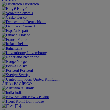
Österreich
België
Schweiz
Česko
Deutschland
Danmark
España
Finland
France
Ireland
Italia
Luxembourg
Nederland
Norge
Polska
Portugal
Sverige
United Kingdom
ÁSIA / PACÍFICO
Australia
India
New Zealand
Hong Kong
日本