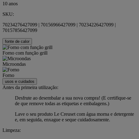
10 anos
SKU:
70234276427099 | 70156966427099 | 70234226427099 |
70157856427099
fonte de calor
Forno com função grill
Microondas
Forno
usos e cuidados
Antes da primeira utilização:
Desfrute ao desembalar a sua nova compra! (E certifique-se
de que remove todas as etiquetas e embalagens.)
Lave o seu produto Le Creuset com água morna e detergente
e, em seguida, enxague e seque cuidadosamente.
Limpeza: