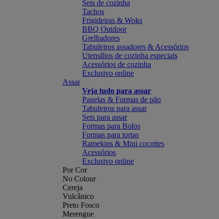
Sets de cozinha
Tachos
Frigideiras & Woks
BBQ Outdoor
Grelhadores
Tabuleiros assadores & Acessórios
Utensílios de cozinha especiais
Acessórios de cozinha
Exclusivo online
Assar
Veja tudo para assar
Panelas & Formas de pão
Tabuleiros para assar
Sets para assar
Formas para Bolos
Formas para tortas
Ramekins & Mini cocottes
Acessórios
Exclusivo online
Por Cor
No Colour
Cereja
Vulcânico
Preto Fosco
Merengue