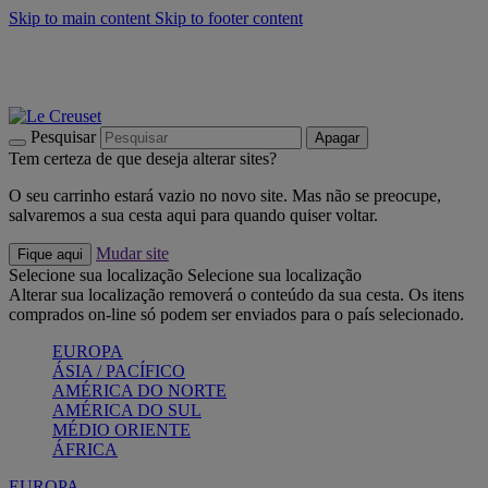
Skip to main content
Skip to footer content
Últimas unidades: poupe até -40%:
Compre já
Churrascos e piquenique: Cria o seu verão com a Le Creuset
Compre já
Descubra a coleção Jardin e Pétala
Compre já
Pesquisar
Apagar
Tem certeza de que deseja alterar sites?
O seu carrinho estará vazio no novo site. Mas não se preocupe,
salvaremos a sua cesta aqui para quando quiser voltar.
Mudar site
Fique aqui
Selecione sua localização
Selecione sua localização
Alterar sua localização removerá o conteúdo da sua cesta. Os itens
comprados on-line só podem ser enviados para o país selecionado.
EUROPA
ÁSIA / PACÍFICO
AMÉRICA DO NORTE
AMÉRICA DO SUL
MÉDIO ORIENTE
ÁFRICA
EUROPA