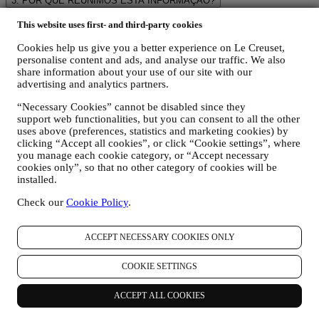
3. POR QUE REUNIMOS ESTA INFORMAÇÃO?
Podemos processar os seus dados para os seguintes fins:
This website uses first- and third-party cookies
PARA AS NOSSAS OBRIGAÇÕES LEGAIS. Podemos ter
Cookies help us give you a better experience on Le Creuset,
que processar alguns dados sobre si para cumprir nossas
personalise content and ads, and analyse our traffic. We also
obrigações legais e outras decorrentes de instruções recebidas
share information about your use of our site with our
das autoridades.
advertising and analytics partners.
PARA CRIAR UMA CONTA LE CREUSET. Usaremos os
seus dados para criar uma conta Le Creuset que lhe dará
“Necessary Cookies” cannot be disabled since they
acesso a uma série de vantagens dedicadas a usuários
support web functionalities, but you can consent to all the other
registrados, para aproveitar melhor os nossos serviços, como
uses above (preferences, statistics and marketing cookies) by
check-out mais rápido, guardar vários endereços de entrega,
clicking “Accept all cookies”, or click “Cookie settings”, where
visualizar e acompanhar pedidos. Esta atividade de
you manage each cookie category, or “Accept necessary
processamento é necessária pois permite-nos fornecer-lhe
cookies only”, so that no other category of cookies will be
estes depois de se tornar titular de uma conta Le Creuset.
installed.
GERIR AS SUAS ENCOMENDAS E FORNECER
Check our
Cookie Policy
.
NOSSOS PRODUTOS, SERVIÇOS E ASSISTÊNCIA.
Usaremos os seus dados para gerir o nosso relacionamento
contratual consigo, as suas compras de produtos no sitee/ou
ACCEPT NECESSARY COOKIES ONLY
nas nossas lojas Le Creuset, do seu uso do site, qualquer
assistência pós-venda subsequente ou a sua participação nos
COOKIE SETTINGS
nossos concursos. Podemos ter que processar alguns dados
sobre si para fins administrativos relacionados com o nosso
relacionamento contratual, como contabilidade, cobrança e
ACCEPT ALL COOKIES
auditoria, verificação de cartão de pagamento, triagem de