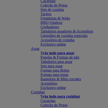
Caçarolas
Coleção de Pegas
Sets de cozinha
Tachos
Frigideiras & Woks
BBQ Outdoor
Grelhadores
Tabuleiros assadores & Acessórios
Utensílios de cozinha especiais
Acessórios de cozinha
Exclusivo online
Assar
Veja tudo para assar
Panelas & Formas de pão
Tabuleiros para assar
Sets para assar
Formas para Bolos
Formas para tortas
Ramekins & Mini cocottes
Acessórios
Exclusivo online
Cozinhar
Veja tudo para cozinhar
Caçarolas
Coleção de Pegas