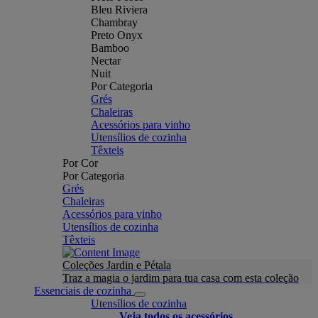
Bleu Riviera
Chambray
Preto Onyx
Bamboo
Nectar
Nuit
Por Categoria
Grés
Chaleiras
Acessórios para vinho
Utensílios de cozinha
Têxteis
Por Cor
Por Categoria
Grés
Chaleiras
Acessórios para vinho
Utensílios de cozinha
Têxteis
Coleções Jardin e Pétala
Traz a magia o jardim para tua casa com esta coleção
Essenciais de cozinha
Utensílios de cozinha
Veja todos os acessórios