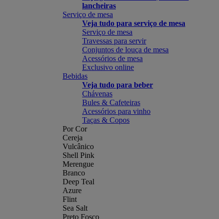
lancheiras
Serviço de mesa
Veja tudo para serviço de mesa
Serviço de mesa
Travessas para servir
Conjuntos de louça de mesa
Acessórios de mesa
Exclusivo online
Bebidas
Veja tudo para beber
Chávenas
Bules & Cafeteiras
Acessórios para vinho
Taças & Copos
Por Cor
Cereja
Vulcânico
Shell Pink
Merengue
Branco
Deep Teal
Azure
Flint
Sea Salt
Preto Fosco