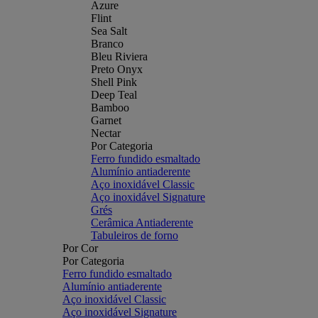
Azure
Flint
Sea Salt
Branco
Bleu Riviera
Preto Onyx
Shell Pink
Deep Teal
Bamboo
Garnet
Nectar
Por Categoria
Ferro fundido esmaltado
Alumínio antiaderente
Aço inoxidável Classic
Aço inoxidável Signature
Grés
Cerâmica Antiaderente
Tabuleiros de forno
Por Cor
Por Categoria
Ferro fundido esmaltado
Alumínio antiaderente
Aço inoxidável Classic
Aço inoxidável Signature