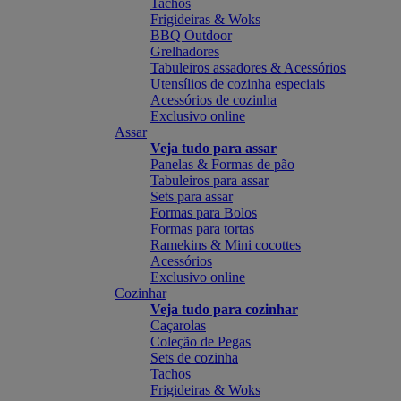
Tachos
Frigideiras & Woks
BBQ Outdoor
Grelhadores
Tabuleiros assadores & Acessórios
Utensílios de cozinha especiais
Acessórios de cozinha
Exclusivo online
Assar
Veja tudo para assar
Panelas & Formas de pão
Tabuleiros para assar
Sets para assar
Formas para Bolos
Formas para tortas
Ramekins & Mini cocottes
Acessórios
Exclusivo online
Cozinhar
Veja tudo para cozinhar
Caçarolas
Coleção de Pegas
Sets de cozinha
Tachos
Frigideiras & Woks