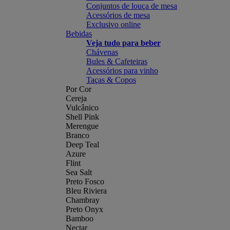
Conjuntos de louça de mesa
Acessórios de mesa
Exclusivo online
Bebidas
Veja tudo para beber
Chávenas
Bules & Cafeteiras
Acessórios para vinho
Taças & Copos
Por Cor
Cereja
Vulcânico
Shell Pink
Merengue
Branco
Deep Teal
Azure
Flint
Sea Salt
Preto Fosco
Bleu Riviera
Chambray
Preto Onyx
Bamboo
Nectar