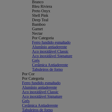
Branco
Bleu Riviera
Preto Onyx
Shell Pink
Deep Teal
Bamboo
Garnet
Nectar
Por Categoria
Ferro fundido esmaltado
Alumínio antiaderente
Aço inoxidável Classic
Aço inoxidável Signature
Grés
Cerâmica Antiaderente
Tabuleiros de forno
Por Cor
Por Categoria
Ferro fundido esmaltado
Alumínio antiaderente
Aço inoxidável Classic
Aço inoxidável Signature
Grés
Cerâmica Antiaderente
Tabuleiros de forno