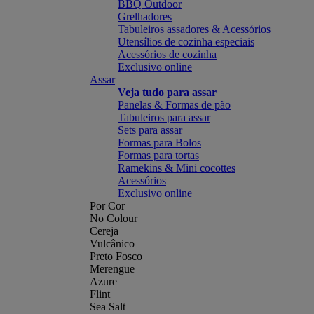
BBQ Outdoor
Grelhadores
Tabuleiros assadores & Acessórios
Utensílios de cozinha especiais
Acessórios de cozinha
Exclusivo online
Assar
Veja tudo para assar
Panelas & Formas de pão
Tabuleiros para assar
Sets para assar
Formas para Bolos
Formas para tortas
Ramekins & Mini cocottes
Acessórios
Exclusivo online
Por Cor
No Colour
Cereja
Vulcânico
Preto Fosco
Merengue
Azure
Flint
Sea Salt