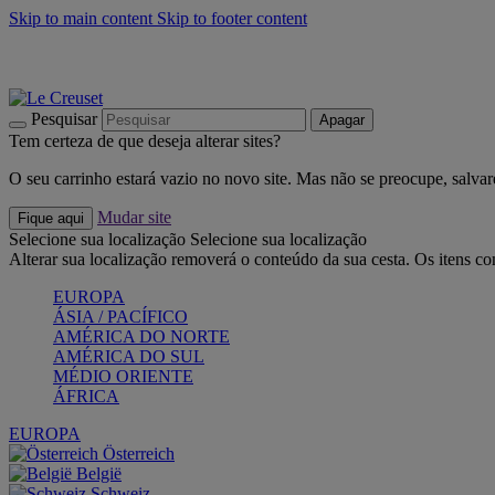
Skip to main content
Skip to footer content
Últimas unidades: poupe até -40%:
Compre já
Churrascos e piquenique: Cria o seu verão com a Le Creuset
Co
Descubra a coleção Jardin e Pétala
Compre já
Pesquisar
Apagar
Tem certeza de que deseja alterar sites?
O seu carrinho estará vazio no novo site. Mas não se preocupe, salvar
Mudar site
Fique aqui
Selecione sua localização
Selecione sua localização
Alterar sua localização removerá o conteúdo da sua cesta. Os itens c
EUROPA
ÁSIA / PACÍFICO
AMÉRICA DO NORTE
AMÉRICA DO SUL
MÉDIO ORIENTE
ÁFRICA
EUROPA
Österreich
België
Schweiz