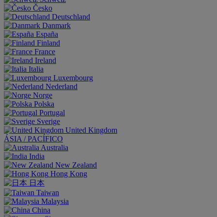
Česko
Deutschland
Danmark
España
Finland
France
Ireland
Italia
Luxembourg
Nederland
Norge
Polska
Portugal
Sverige
United Kingdom
ÁSIA / PACÍFICO
Australia
India
New Zealand
Hong Kong
日本
Taiwan
Malaysia
China