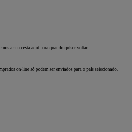
mpre já
emos a sua cesta aqui para quando quiser voltar.
omprados on-line só podem ser enviados para o país selecionado.