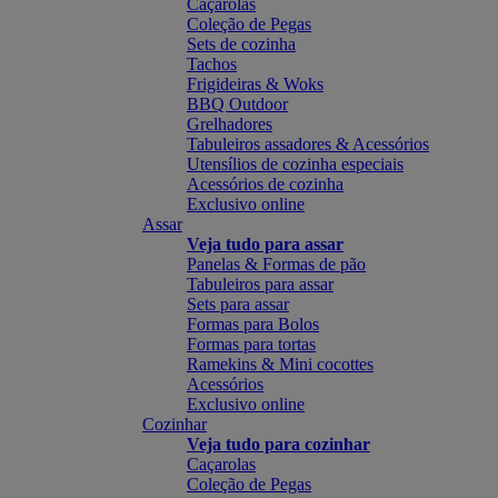
Caçarolas
Coleção de Pegas
Sets de cozinha
Tachos
Frigideiras & Woks
BBQ Outdoor
Grelhadores
Tabuleiros assadores & Acessórios
Utensílios de cozinha especiais
Acessórios de cozinha
Exclusivo online
Assar
Veja tudo para assar
Panelas & Formas de pão
Tabuleiros para assar
Sets para assar
Formas para Bolos
Formas para tortas
Ramekins & Mini cocottes
Acessórios
Exclusivo online
Cozinhar
Veja tudo para cozinhar
Caçarolas
Coleção de Pegas