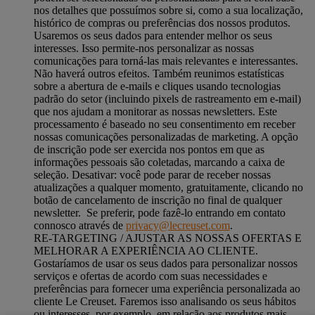
nos detalhes que possuímos sobre si, como a sua localização,
histórico de compras ou preferências dos nossos produtos.
Usaremos os seus dados para entender melhor os seus
interesses. Isso permite-nos personalizar as nossas
comunicações para torná-las mais relevantes e interessantes.
Não haverá outros efeitos. Também reunimos estatísticas
sobre a abertura de e-mails e cliques usando tecnologias
padrão do setor (incluindo pixels de rastreamento em e-mail)
que nos ajudam a monitorar as nossas newsletters. Este
processamento é baseado no seu consentimento em receber
nossas comunicações personalizadas de marketing. A opção
de inscrição pode ser exercida nos pontos em que as
informações pessoais são coletadas, marcando a caixa de
seleção. Desativar: você pode parar de receber nossas
atualizações a qualquer momento, gratuitamente, clicando no
botão de cancelamento de inscrição no final de qualquer
newsletter. Se preferir, pode fazê-lo entrando em contato
connosco através de
privacy@lecreuset.com
.
RE-TARGETING / AJUSTAR AS NOSSAS OFERTAS E
MELHORAR A EXPERIÊNCIA AO CLIENTE.
Gostaríamos de usar os seus dados para personalizar nossos
serviços e ofertas de acordo com suas necessidades e
preferências para fornecer uma experiência personalizada ao
cliente Le Creuset. Faremos isso analisando os seus hábitos
ou interesses, por exemplo, em relação aos produtos mais