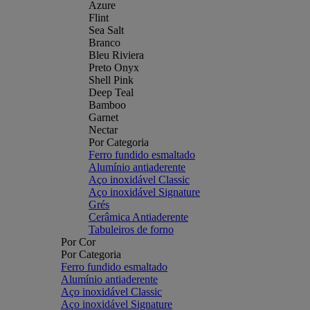
Azure
Flint
Sea Salt
Branco
Bleu Riviera
Preto Onyx
Shell Pink
Deep Teal
Bamboo
Garnet
Nectar
Por Categoria
Ferro fundido esmaltado
Alumínio antiaderente
Aço inoxidável Classic
Aço inoxidável Signature
Grés
Cerâmica Antiaderente
Tabuleiros de forno
Por Cor
Por Categoria
Ferro fundido esmaltado
Alumínio antiaderente
Aço inoxidável Classic
Aço inoxidável Signature