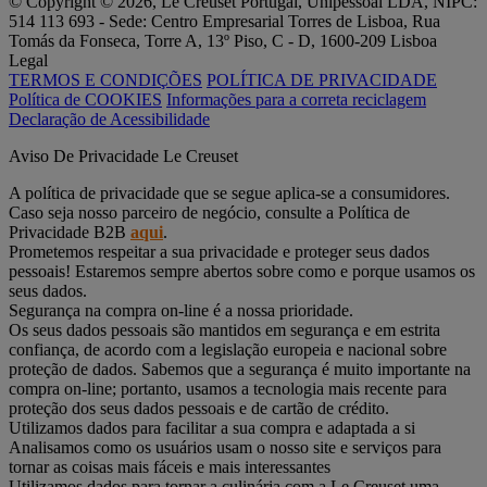
© Copyright © 2026, Le Creuset Portugal, Unipessoal LDA, NIPC:
514 113 693 - Sede: Centro Empresarial Torres de Lisboa, Rua
Tomás da Fonseca, Torre A, 13º Piso, C - D, 1600-209 Lisboa
Legal
TERMOS E CONDIÇÕES
POLÍTICA DE PRIVACIDADE
Política de COOKIES
Informações para a correta reciclagem
Declaração de Acessibilidade
Aviso De Privacidade Le Creuset
A política de privacidade que se segue aplica-se a consumidores.
Caso seja nosso parceiro de negócio, consulte a Política de
Privacidade B2B
aqui
.
Prometemos respeitar a sua privacidade e proteger seus dados
pessoais! Estaremos sempre abertos sobre como e porque usamos os
seus dados.
Segurança na compra on-line é a nossa prioridade.
Os seus dados pessoais são mantidos em segurança e em estrita
confiança, de acordo com a legislação europeia e nacional sobre
proteção de dados. Sabemos que a segurança é muito importante na
compra on-line; portanto, usamos a tecnologia mais recente para
proteção dos seus dados pessoais e de cartão de crédito.
Utilizamos dados para facilitar a sua compra e adaptada a si
Analisamos como os usuários usam o nosso site e serviços para
tornar as coisas mais fáceis e mais interessantes
Utilizamos dados para tornar a culinária com a Le Creuset uma