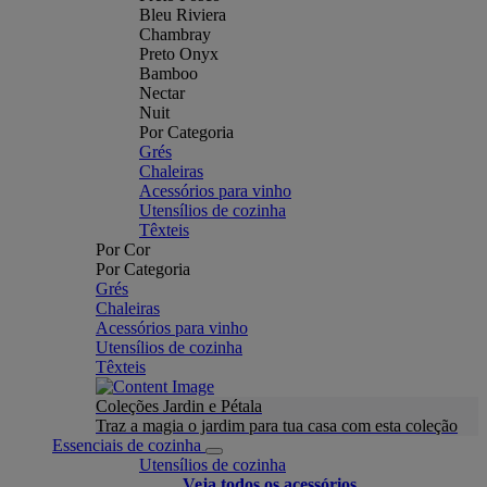
Bleu Riviera
Chambray
Preto Onyx
Bamboo
Nectar
Nuit
Por Categoria
Grés
Chaleiras
Acessórios para vinho
Utensílios de cozinha
Têxteis
Por Cor
Por Categoria
Grés
Chaleiras
Acessórios para vinho
Utensílios de cozinha
Têxteis
Coleções Jardin e Pétala
Traz a magia o jardim para tua casa com esta coleção
Essenciais de cozinha
Utensílios de cozinha
Veja todos os acessórios