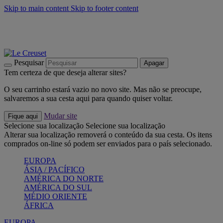
Skip to main content
Skip to footer content
Últimas unidades: poupe até -40%:
Compre já
Churrascos e piquenique: Cria o seu verão com a Le Creuset
Compre já
Descubra a coleção Jardin e Pétala
Compre já
Pesquisar
Apagar
Tem certeza de que deseja alterar sites?
O seu carrinho estará vazio no novo site. Mas não se preocupe,
salvaremos a sua cesta aqui para quando quiser voltar.
Mudar site
Fique aqui
Selecione sua localização
Selecione sua localização
Alterar sua localização removerá o conteúdo da sua cesta. Os itens
comprados on-line só podem ser enviados para o país selecionado.
EUROPA
ÁSIA / PACÍFICO
AMÉRICA DO NORTE
AMÉRICA DO SUL
MÉDIO ORIENTE
ÁFRICA
EUROPA