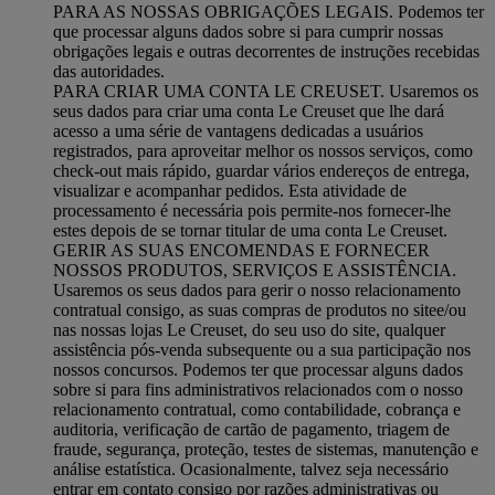
PARA AS NOSSAS OBRIGAÇÕES LEGAIS. Podemos ter
que processar alguns dados sobre si para cumprir nossas
obrigações legais e outras decorrentes de instruções recebidas
das autoridades.
PARA CRIAR UMA CONTA LE CREUSET. Usaremos os
seus dados para criar uma conta Le Creuset que lhe dará
acesso a uma série de vantagens dedicadas a usuários
registrados, para aproveitar melhor os nossos serviços, como
check-out mais rápido, guardar vários endereços de entrega,
visualizar e acompanhar pedidos. Esta atividade de
processamento é necessária pois permite-nos fornecer-lhe
estes depois de se tornar titular de uma conta Le Creuset.
GERIR AS SUAS ENCOMENDAS E FORNECER
NOSSOS PRODUTOS, SERVIÇOS E ASSISTÊNCIA.
Usaremos os seus dados para gerir o nosso relacionamento
contratual consigo, as suas compras de produtos no sitee/ou
nas nossas lojas Le Creuset, do seu uso do site, qualquer
assistência pós-venda subsequente ou a sua participação nos
nossos concursos. Podemos ter que processar alguns dados
sobre si para fins administrativos relacionados com o nosso
relacionamento contratual, como contabilidade, cobrança e
auditoria, verificação de cartão de pagamento, triagem de
fraude, segurança, proteção, testes de sistemas, manutenção e
análise estatística. Ocasionalmente, talvez seja necessário
entrar em contato consigo por razões administrativas ou