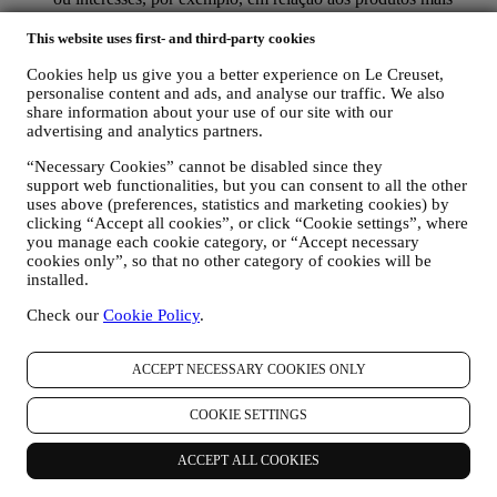
visualizados, sua interação connosco nas redes sociais, quais
páginas do nosso site que visita, qual o conteúdo das nossas
This website uses first- and third-party cookies
ofertas que lê, etc. Fazemos isso principalmente por meio de
Cookies help us give you a better experience on Le Creuset,
cookies e tecnologias similares (incluindo pixels de
personalise content and ads, and analyse our traffic. We also
rastreamento em e-mail) também em combinação com os seus
share information about your use of our site with our
dados e preferências recolhidas assim que subscrever as
advertising and analytics partners.
nossas comunicações de marketing personalizadas. Usaremos
essas informações para gerir nossa publicidade em outros
“Necessary Cookies” cannot be disabled since they
sites, conceder acesso a conteúdo específico, adaptar o
support web functionalities, but you can consent to all the other
conteúdo ou as ofertas que vê no site ou, se concordar em
uses above (preferences, statistics and marketing cookies) by
assinar as nossas comunicações de marketing, enviar
clicking “Accept all cookies”, or click “Cookie settings”, where
comunicação / mensagem relevantes que achamos que pode
you manage each cookie category, or “Accept necessary
gostar. Não haverá outros efeitos. O uso de cookies está
cookies only”, so that no other category of cookies will be
sujeito ao seu consentimento. Se não desejar que essas
installed.
informações sejam usadas para enviar anúncios, conteúdos ou
Check our
Cookie Policy
.
comunicações com base em interesses, pode limitar o uso das
informações sobre suas ações online, gerindo a configuração
dos cookies (no entanto, lembre-se de que certos cookies são
ACCEPT NECESSARY COOKIES ONLY
necessários para o uso o site). No entanto, isso não impede
que continue a receber anúncios, ofertas ou comunicações.
COOKIE SETTINGS
Assim, continuará a receber anúncios, ofertas ou
comunicações genéricas. Para mais informações sobre como
usamos os cookies e como pode removê-los, visite nossa
ACCEPT ALL COOKIES
Política de Cookies
aqui
.