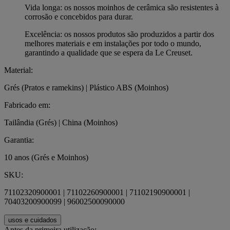
Vida longa: os nossos moinhos de cerâmica são resistentes à
corrosão e concebidos para durar.
Excelência: os nossos produtos são produzidos a partir dos
melhores materiais e em instalações por todo o mundo,
garantindo a qualidade que se espera da Le Creuset.
Material:
Grés (Pratos e ramekins) | Plástico ABS (Moinhos)
Fabricado em:
Tailândia (Grés) | China (Moinhos)
Garantia:
10 anos (Grés e Moinhos)
SKU:
71102320900001 | 71102260900001 | 71102190900001 |
70403200900099 | 96002500090000
usos e cuidados
Antes da primeira utilização: