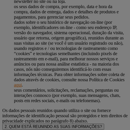
newsletter no site ou na loja.
os seus dados de compra, por exemplo, data e hora da
compra, dados de entrega, dados e detalhes de produtos e
pagamentos, para gerenciar seus pedidos.
dados sobre o seu histórico de navegação on-line (por
exemplo, identificadores on-line - como seu endereço IP,
versão do navegador, sistema operacional, duração da visita,
usuário que retorna, origem geográfica), reunidos durante as
suas visitas ao site (se você é um usuário registrado ou não),
usando registros e / ou tecnologias de rastreamento como
“cookies” e tecnologias semelhantes (incluindo pixels de
rastreamento em e-mail), para melhorar nossos serviços e
anúncios ou para nossa análise estatística - na maioria dos
casos, nós não conseguiremos identificá-lo com essas
informações técnicas. Para obter informações sobre coleta de
dados através de cookies, consulte nossa Política de Cookies
aqui
.
seus comentários, solicitações, reclamações, perguntas ou
interações connosco (por exemplo, suas mensagens, chats,
posts em redes sociais, e-mails ou telefonemas).
Os dados pessoais reunidos quando utiliza o site ou fornece
informações de identificação pessoal são protegidos e tem direitos de
privacidade explicados no parágrafo 8) abaixo.
2. QUEM ESTÁ REUNINDO AS SUAS INFORMAÇÕES?