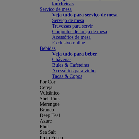
lancheiras
Serviço de mesa
Veja tudo para serviço de mesa
Serviço de mesa
Travessas para servir
Conjuntos de louça de mesa
Acessórios de mesa
Exclusivo online
Bebidas
Veja tudo para beber
Chávenas
Bules & Cafeteiras
Acessórios para vinho
Taças & Copos
Por Cor
Cereja
Vulcânico
Shell Pink
Merengue
Branco
Deep Teal
Azure
Flint
Sea Salt
Preto Fosco