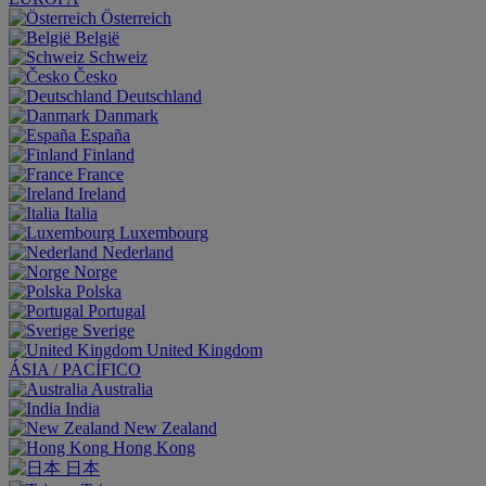
Österreich
België
Schweiz
Česko
Deutschland
Danmark
España
Finland
France
Ireland
Italia
Luxembourg
Nederland
Norge
Polska
Portugal
Sverige
United Kingdom
ÁSIA / PACÍFICO
Australia
India
New Zealand
Hong Kong
日本