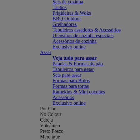
Sets de cozinha
Tachos
Frigideiras & Woks
BBQ Outdoor
Grelhadores
Tabuleiros assadores & Acessórios
Utensílios de cozinha especiais
Acessórios de cozinha
Exclusivo online
Assar
Veja tudo para assar
Panelas & Formas de pão
Tabuleiros para assar
Sets para assar
Formas para Bolos
Formas para tortas
Ramekins & Mini cocottes
Acessórios
Exclusivo online
Por Cor
No Colour
Cereja
Vulcânico
Preto Fosco
Merengue