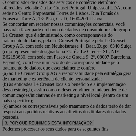
O controlador de dados dos serviços de comércio eletrônico
oferecidos pelo site é a Le Creuset Portugal, Unipessoal LDA, com
sede no Centro Empresarial Torres de Lisboa, Rua Tomás da
Fonseca, Torre A, 13º Piso, C - D, 1600-209 Lisboa.
Se concordar em receber nossas comunicações comerciais, você
passará a fazer parte do banco de dados de consumidores do grupo
Le Creuset, que é administrado, como corresponsáveis do
tratamento de dados, pela Le Creuset Portugal e pelo Le Creuset
Group AG, com sede em Neuhofstrasse 4 , Baar, Zugo, 6340 Suíça
(cujo representante designado na EU é a Le Creuset SL, NIF
B62153630, com sede em Paseo de Gracia 9, 2º, 08007 Barcelona,
Espanha), com base num acordo de corresponsabilidade pelo
tratamento de dados, que essencialmente confere
(a) ao Le Creuset Group AG a responsabilidade pela estratégia geral
de marketing e experiência de cliente personalizada;
(b) às entidades Le Creuset locais o benefício e a implementação
dessa estratégia, assim como o desenvolvimento independente de
comunicações/iniciativas de marketing a nível local (dentro de um
país específico);
(c) ambos os corresponsáveis pelo tratamento de dados terão de dar
resposta aos pedidos relativos aos direitos dos titulares dos dados
pessoais.
3. POR QUE REUNIMOS ESTA INFORMAÇÃO?
Podemos processar os seus dados para os seguintes fins: